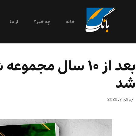
خانه
چه خبر؟
از ما
بعد از ۱۰ سال مج
شد
جولای 7, 2022