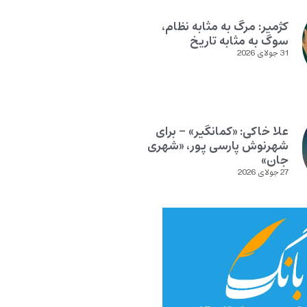
کژمیر: مرگ به مثابه نظام،
سوگ به مثابه تاریخ
31 جولای 2026
علا خاکی: «کمانگیر» – برای
شهرنوش پارسی پور، «شهری
جان»
27 جولای 2026