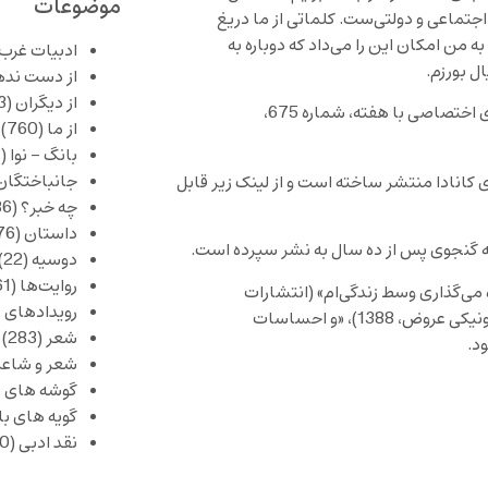
موضوعات
جتماعی و دولتی‌ست. کلماتی از ما دریغ
من امکان این را می‌داد که دوباره به
ادبیات غرب
ل بورزم.
از دست نده
از دیگران
(253)
بازگرداندن صداهای غایب در غربت، مهدی گنجوی در گفتگوی اختصاصی با هفته، شماره 675،
از ما
(760)
بانگ – نوا
(357)
جانباختگان
وی کانادا منتشر ساخته است و از لینک زیر قابل
چه خبر؟
(1,086)
داستان
(376)
ه گنجوی پس از ده سال به نشر سپرده است.
دوسیه
(22)
روایت‌ها
(61)
می‌گذاری وسط زندگی‌ام» (انتشارات
رویدادهای 
جامه‌دران، ۱۳۸۸)، «کلماتی که وغیره را پر می‌کنند» (انتشارات الکترونیکی عروض، 1388)، «و احساسات
شعر
(283)
شعر و شاعر
گوشه های ب
گویه های ب
نقد ادبی
(430)