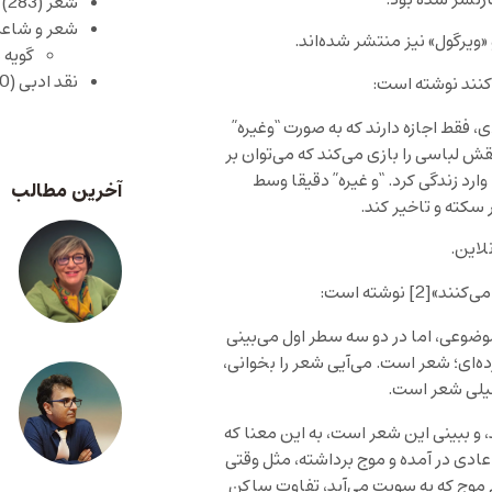
شعر
(283)
شعر و شاعر
یرگول» نیز منتشر شده‌اند.
گویه 
نقد ادبی
(430)
‌کنند نوشته است:
، فقط اجازه دارند که به صورت “وغیره”
 لباسی را بازی می‌کند که می‌توان بر
وارد زندگی کرد. “و غیره” دقیقا وسط
آخرین مطالب
سکته و تاخیر کند.
نلاین.
می‌کنند»
[2]
نوشته است:
وضوعی، اما در دو سه سطر اول می‌بینی
ده‌ای؛ شعر است. می‌آیی شعر را بخوانی،
یلی شعر است.
 و ببینی این شعر است، به این معنا که
عادی در آمده و موج برداشته، مثل وقتی
 موج که به سویت می‌آید، تفاوت ساکن