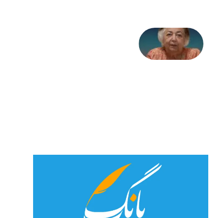
علا خاکی:
«کمانگیر»
– برای
شهرنوش
پارسی
پور،
«شهری
جان»
27 جولای
2026