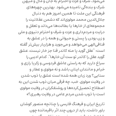
می‌شود، شرف و عزت و احترام به جان و مال و میهن
شرک و بنده‌گی نامیده می‌شود. بهترین چهره‌های
فرهنگی این ملت تا همین امروز هم به دنبال
جلال‌الدین محمد مولوی‌اند که دشمن عقلانیت را
مجموعه‌ای از خارها یا بطالت‌ها می‌داند و تعقل و
درایت و مردم‌داری و عزت و شرف و احترام دنیوی و ملی
و زن بودن را پستی و حیوانی و همه را در عشق به
فنافی‌الهی می‌خواهد و می‌جوید و هزاربار بیش‌تر گفته
است: “عقل گوید پا منه کاندر فنا جز خار نیست، عشق
گوید عقل را کاندر تو ست آن خارها”. کدام ادیبی را
سراغ دارید که به راستی عاشق فردوسی و زکریا رازی و
خیام و مانندان اینان باشد و نه مولوی و عطار و
سنایی؟ ورد زبان همه شده است عشق یا ذوب شدن
در ولایت مولوی. خب، چه فرقی میان ذوب شدن این به
اصطلاح تحصیل‌کرده‌ها و روشنفکران در ولایت مولوی
است با ذوب شدن مردم عامی در ولایت رهبری؟»
تاریخ ایران و فرهنگ فارسی را چنانچه منصور کوشان
باور داشت، باید از درون چند اثر باقیمانده چون