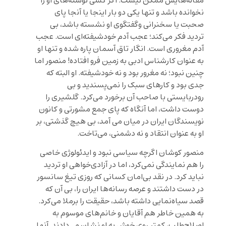
مقاله‌هایش ممکن نیست. اگر کسی نوشته‌های او را
نخوانده باشد و تنها یکی دو بار اینجا یا آنجا پای
صحبت یا سخنرانی وگفتگوی او نشسته باشد، بی
تردید فکر می‌کند؛ عجب آدم خودشیفته‌ای است. عجب
آدم مغروری است. انگار تاق آسمان پاره شده و تنها او
به عنوان کارشناس ادبی به زمین فرو افتاده! منصور اما
چنین نبود؛ نه مغرور بود و نه خودشیفته. او البته که
جدی بود و کارهای سبک را نمی‌پسندید و بی
رودربایستی با صاحب آن برخورد می‌کرد. گلشیری را
دوست داشت، اما آنگاه که پای جمع مشورتی و کانون
نویسندگان ایران در میان می آمد، بی هیچ گذشتی، بر
او به عنوان انتقاد و نه دشمنی، می‌تاخت.
منصور کوشان اگرچه سیاسی نبود و ایدئولوژی خاصی
را هم نمایندگی نمی‌کرد، اما در آزادی‌خواهی او تردید
نباید کرد. در نقد بی‌امان کسانی که روزی تیغ سانسور
در دست داشتند و عرصه رسانه‌ها ایران را، بی آن که
قصد سیاه‌نمایی داشته باشد، حقیقت را برملا می‌کرد.
به همین خاطر هم آقایان و خانم‌های موسوم به
اصلاح‌طلب، کمتر روی خوش به او نشان می‌دادند. آنها