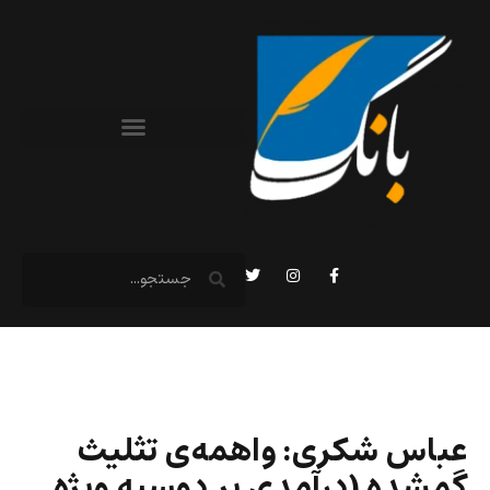
عباس شکری: واهمه‌ی تثلیث
گمشده (درآمدی بر دوسیه ویژه