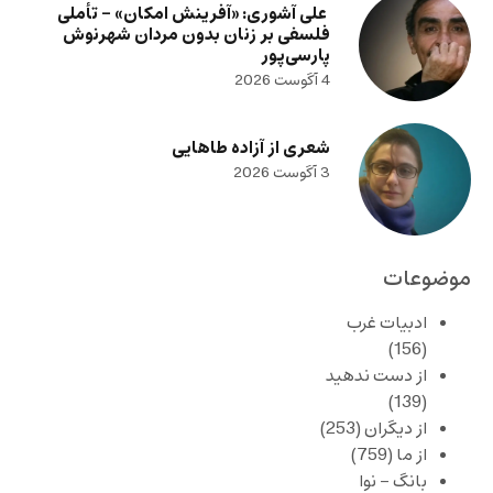
علی آشوری: «آفرینش امکان» – تأملی
فلسفی بر زنان بدون مردان شهرنوش
پارسی‌پور
4 آگوست 2026
شعری از آزاده طاهایی
3 آگوست 2026
موضوعات
ادبیات غرب
(156)
از دست ندهید
(139)
از دیگران
(253)
از ما
(759)
بانگ – نوا