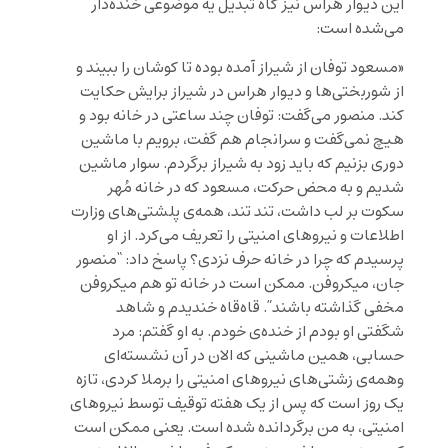
این دیوار هراس نیز گاه تبدیل یه موضوعی خنده‌دار
می‌شده است:
«مسعود توفان از شیراز آمده بوده تا کوشان را ببیند و
از شوربختی‌ها و دیوار هراس در شیراز برایش حکایت
کند. منصور می‌گفت: توفان چند ساعتی در خانه بود و
هیچ نمی‌گفت و سرانجام هم گفت، برویم با ماشین
دوری بزنیم که باید زود به شیراز برگردم. سوار ماشین
شدیم و به محض حرکت، مسعود که در خانه مُهر
سکوت بر لب داشت، تند تند، همه‌ی پلشتی‌های وزارت
اطلاعات و نیروهای امنیتی را تعریف می‌کرد. از او
پرسیدم که چرا در خانه حرف نزدی؟ پاسخ داد: “منصور
جان، میکروفن. ممکن است در خانه تو هم میکروفن
مخفی گذاشته باشند”. قاه‌قاه خندیدم و شاهد
شگفتی او بودم از خنده‌ی خودم. به او گفتم: مرد
حسابی، همین ماشینی که الان در آن نشسته‌ای
وهمه‌ی زشتی‌های نیروهای امنیتی را برملا کردی، تازه
یک روز است که پس از یک هفته توقیف توسط نیروهای
امنیتی، به من برگردانده شده است. یعنی ممکن است