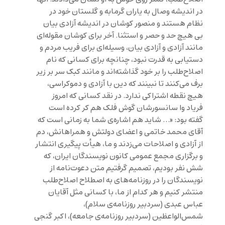
در اندیشه وصال به یاران گرمابه و گلستان خود در
نظام هستند و منصور کوشان در اندیشه آزادی بیان
بی هیچ حد و حصر و استثنا. آخر برای کوشان مقوله‌ای
مانند آزادی و آزادی بیان، وسیله‌ای برای فریب مردم و
دستیابی به قدرت نبود، چنانچه برای کسانی که نام
اصلاح‌طلب را بر خود گذاشته‌اند و مانند کبک سر بر زیر
برف می‌کنند تا نبینند که دین با آزادی و دموکراسی،
هیچ نقطه اشتراکی ندارد. در نقد کسانی که امروز
فریاد وا سانسورشان گوش فلک هم کر کرده است
گفته بود: «… شاید هم اشاره‌‌ی شما به زمانی است که
آقای محمد خاتمی و اعضای دولتش و همراهانش، دم
از آزادی و اصلاحات می‌زدند و ما، هیأت پیگیری انتشار
و برگزاری مجمع عمومی کانون نویسندگان ایران، که
شش نفر بودیم، تصمیم گرفتیم متن دعوت‌نامه از
نویسندگان را در روزنامه‌های به اصطلاح اصلاح‌طلب
منتشر کنیم و هر کدام از ما، با کسانی مثل آقایان
عباس عبدی (سردبیر روزنامه‌ی سلام)،
شمس‌الواعظین (سردبیر روزنامه‌ی جامعه)، اکبر گنجی