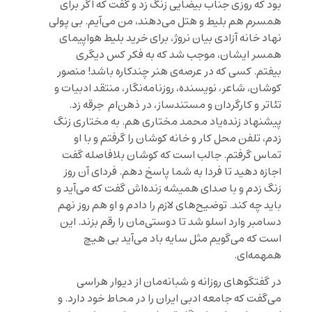
بود که روزی جناب بیضایی زنگ زد و گفت که اگر برای
همسرم هم بلیط و هتل می‌دهند، من می‌آیم. بی پولی
نهاد خانه آزادی بیان نروژ، برای خرید بلیط هواپیمای
همسر ایشان، موجب شد که به فکر کس دیگری
بیفتم. کسی که در عرصه‌ی هنر چندکاره باشد! منصور
کوشان، شاعر، نویسنده، روزنامه‌نگار، منتقد ادبیات و
تئاتر و کارگردان و مستندساز، در ذهن‌ام جرقه زد.
پیشنهاد زنده‌یاد محمد مختاری هم. به مختاری زنگ
زدم، تلفن محل کار و خانه کوشان را گرفتم و با او
تماس گرفتم. جالب است که کوشان بلافاصله گفت
اجازه دهید تا فردا به شما پاسخ دهم. فردای آن روز
زنگ زدم و با صدای همیشه زنده‌اش گفت که می‌آید و
باید چه کند. توضیح‌های لازم را دادم و او هم روز نهم
دسامبر وارد اسلو شد تا دوستی‌مان را رقم بزند. این
است که می‌گویم مثل سایه باد می‌آید بی هیچ
همهمه‌ای.
در گفتگوهای روزانه و شبانه‌مان از دیوار هراسی
می‌گفت که جامعه ادبی ایران را در محاط خود دارد. و