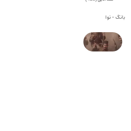
بانگ - نوا
صد و
بیستمین
سالگرد
انقلاب
مشروطه
– «از
فرمان تا
فریاد»؛
ادبیات و
موسیقی
در انقلاب
مشروطه
6 آگوست
2026