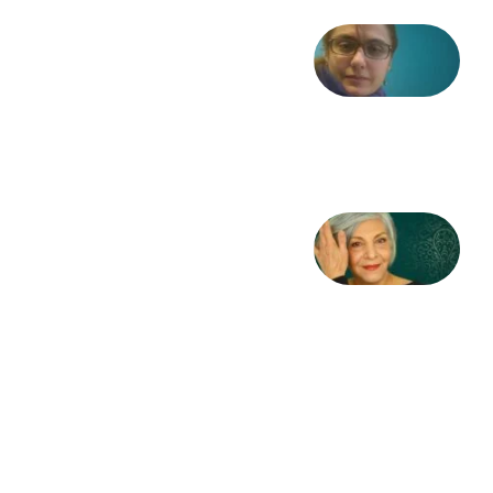
شعری
از آزاده
طاهایی
3 آگوست
2026
کژمیر:
مرگ
به
مثابه
نظام،
سوگ
به
مثابه
تاریخ
31
جولای
2026