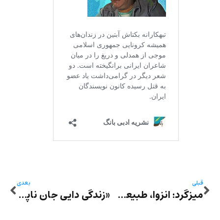
قبلی
بعدی
میزگرد: انزوا، طبیعت‌گرایی و تصویرپردازی در شعر هوشنگ چالنگی
«زندگی دایی جان ناپلئون در تبعید»: نقد لیبراسیون به قلم ناتالی لویسان و به ترجمه سرور کسمایی بر یکی از مهم‌ترین آثار ادبی در ایران