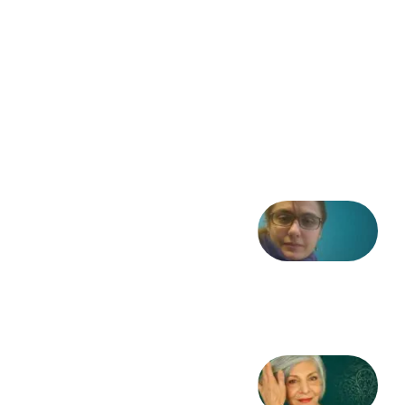
فرمان تا
فریاد»؛
ادبیات و
موسیقی
در انقلاب
مشروطه
6 آگوست
2026
شعری
از آزاده
طاهایی
3 آگوست
2026
کژمیر:
مرگ