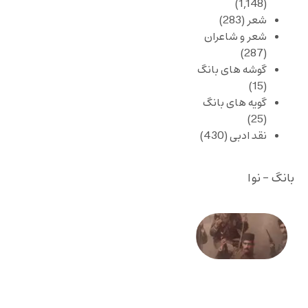
(1,148)
شعر
(283)
شعر و شاعران
(287)
گوشه های بانگ
(15)
گویه های بانگ
(25)
نقد ادبی
(430)
بانگ - نوا
صد و
بیستمین
سالگرد
انقلاب
مشروطه
– «از