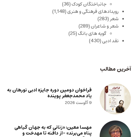
جانباختگان کودک
(36)
رویدادهای فرهنگی و هنری
(1,148)
شعر
(283)
شعر و شاعران
(289)
گویه های بانگ
(25)
نقد ادبی
(430)
آخرین مطالب
فراخوان دومین دوره جایزه ادبی نورهان به
یاد محمدجعفر پوینده
9 آگوست 2026
مهسا معین: «زنانی که به جهان گیاهی
پناه می‌برند» -از دافنه تا مهدخت و