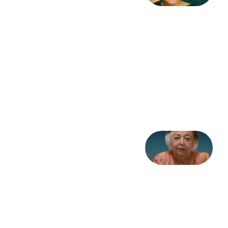
به
مثابه
نظام،
سوگ
به
مثابه
تاریخ
31
جولای
2026
علا خاکی:
«کمانگیر»
– برای
شهرنوش
پارسی
پور،
«شهری
جان»