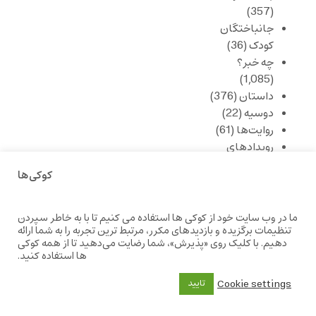
(357)
جانباختگان
کودک
(36)
چه خبر؟
(1,085)
داستان
(376)
دوسیه
(22)
روایت‌ها
(61)
رویدادهای
فرهنگی و هنری
کوکی‌ها
(1,146)
شعر
(282)
شعر و شاعران
ما در وب سایت خود از کوکی ها استفاده می کنیم تا با به خاطر سپردن
تنظیمات برگزیده و بازدیدهای مکرر، مرتبط ترین تجربه را به شما ارائه
(286)
دهیم. با کلیک روی «پذیرش»، شما رضایت می‌دهید تا از همه کوکی
گوشه های بانگ
ها استفاده کنید.
(15)
گویه های بانگ
Cookie settings
تایید
(25)