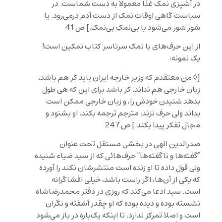
در آشپزی نمک غذا معمولا به دست شماست. در
سیاست گاهی اوقات نمک از دست آدم درمی‌رود. یا
شور شور می‌شود یا بی‌نمکِ بی‌نمک.] ص 41
از این حرف‌های با نمک سرتاسر کتاب نمکین است!
یک نمونه:
[◊ من معتقدم که وزیر خارجه ایران باید کَر هم باشد،
زبان خارجی هم نداند. کر باشد برای این که هی طول
بدهد شنیدن خودش را، و زبان خارجی ممکن است
بداند ولی حرف نزند، مترجم ترجمه بکند، او بشنود و
مجال تفکر پیدا بکند.] ص 247
صدرالدین الهی در بخشی مستقل تحت عنوان
“گفته‌ها و ناگفته‌ها” حرف‌هائی که از سید ضیاء شنیده
ولی قول داده تا او زنده است منتشرشان نکند را آورده
که یکی از آن‌ها، اگر راست باشد، خیلی افشاگرانه
است. سید ادعا می‌کند که روزی در دفتر محمدرضا‌شاه
نشسته بوده و دیده بوده که او چقدر آشفته و نگران
است و اصلا تمرکز ندارد. تا اینکه یک‌باره در باز می‌شود