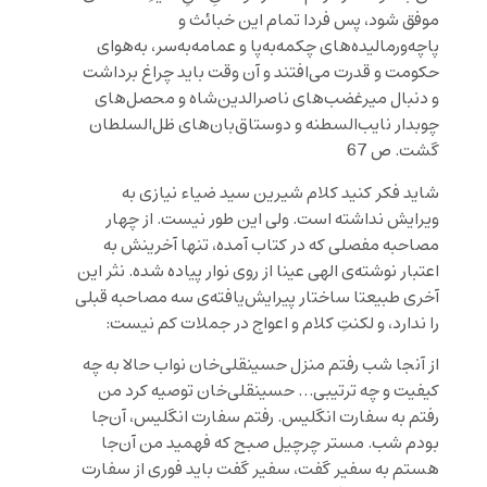
موفق شود، پس فردا تمام این خبائث و
پاچه‌ورمالیده‌های چکمه‌به‌پا و عمامه‌به‌سر، به‌هوای
حکومت و قدرت می‌افتند و آن وقت باید چراغ برداشت
و دنبال میرغضب‌های ناصرالدین‌شاه و محصل‌های
چوبدار نایب‌السطنه و دوستاق‌بان‌های ظل‌السلطان
گشت. ص 67
شاید فکر کنید کلام شیرین سید ضیاء نیازی به
ویرایش نداشته است. ولی این طور نیست. از چهار
مصاحبه مفصلی که در کتاب آمده، تنها آخرینش به
اعتبار نوشته‌ی الهی عینا از روی نوار پیاده شده. نثر این
آخری طبیعتا ساختار پیرایش‌یافته‌ی سه مصاحبه قبلی
را ندارد، و لکنتِ کلام و اعواج در جملات کم نیست:
از آنجا شب رفتم منزل حسینقلی‌خان نواب حالا به چه
کیفیت و چه ترتیبی… حسینقلی‌خان توصیه کرد من
رفتم به سفارت انگلیس. رفتم سفارت انگلیس، آن‌جا
بودم شب. مستر چرچیل صبح که فهمید من آن‌جا
هستم به سفیر گفت، سفیر گفت باید فوری از سفارت