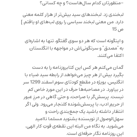
-منظورتان کدام سال‌هاست؟ و چه کسانی؟
لبخندی زد. لبخندهای سید بیش‌تر از هزار کلمه معنی
دارد. من معنی لبخند سیاسی را روی لب‌های او یافتم.]
ص 15
و اینگونه است که هر دو سوی گفتگو، تنها به اشاره‌ای
به “مصدق” و سرنگونی‌‌اش در مواجهه با انگلستان
اکتفا می‌کنند.
گمان می‌کنم هر کس این کتابروزنامه را به دست
بگیرد بیش از هر چیز می‌خواهد از رابطه سید ضیاء با
انگلیس، بویژه در مقطع کودتای سوم اسفند 1299 سر
در بیاورد. در مصاحبه‌ها حرف در این موردِ خاص کم
نیست. پرسش‌گر با صراحت، و حتی گاهی در مرزِ عبور
از حریمِ ادب، با پرسش‌شونده کلنجار می‌رود. ولی اگر
انتظار داشته باشید یک جمع‌بندیِ راحت و
سهل‌الوصول از نویسنده بشنوید مسلما ناامید
می‌شوید. به نگاه من البته این نقطه‌ی قوتِ کار الهی،
این روزنامه نگار حرفه‌ای است.