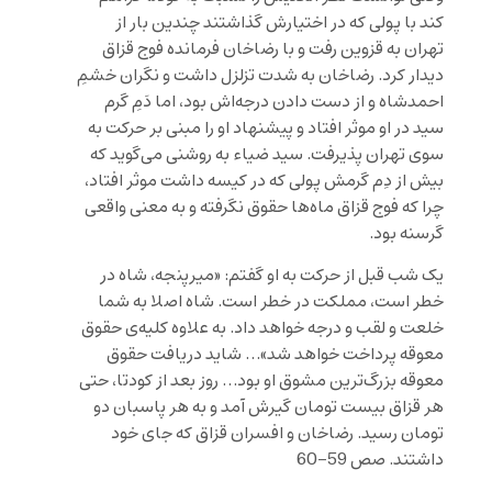
کند با پولی که در اختیارش گذاشتند چندین بار از
تهران به قزوین رفت و با رضاخان فرمانده فوج قزاق
دیدار کرد. رضاخان به شدت تزلزل داشت و نگران خشمِ
احمدشاه و از دست دادن درجه‌اش بود، اما دَمِ گرم
سید در او موثر افتاد و پیشنهاد او را مبنی بر حرکت به
سوی تهران پذیرفت. سید ضیاء به روشنی می‌گوید که
بیش از دِم گرمش پولی که در کیسه داشت موثر افتاد،
چرا که فوج قزاق ماه‌ها حقوق نگرفته و به معنی واقعی
گرسنه بود.
یک شب قبل از حرکت به او گفتم: «میرپنجه، شاه در
خطر است، مملکت در خطر است. شاه اصلا به شما
خلعت و لقب و درجه خواهد داد. به علاوه کلیه‌ی حقوق
معوقه پرداخت خواهد شد»… شاید دریافت حقوق
معوقه بزرگ‌ترین مشوق او بود… روز بعد از کودتا، حتی
هر قزاق بیست تومان گیرش آمد و به هر پاسبان دو
تومان رسید. رضاخان و افسران قزاق که جای خود
داشتند. صص 59-60