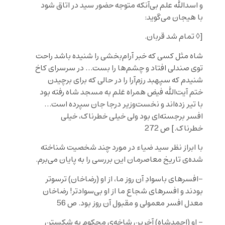
و اسدالله علم بی‌آنکه متوجه حضور سید در اتاق شود
با هیجان می‌گوید:
[◊ تمام شد قربان.
شاه مثل کسی که خبر آرام‌بخشی را شنیده باشد راحت
توی صندلی افتاد و چشم‌ها را بست… در سرسرای کاخ
شنیدم که سپهبد رزم‌آرا را در حالی که برای برچیدن
ختم آیت‌الله فیض همراه عَلم به مسجد شاه رفته بود
با تیر زده‌اند و نخست‌وزیر درجا جان سپرده است…
افسر برجسته‌ای بود ولی خیلی خطرناک، خیلی
خطرناک.] ص 272
با ابراز نظر سید ضیاء در مورد چند شخصیت شناخته
شده‌ی تاریخ معاصرمان این بررسی را به پایان می‌برم.
-افسرهای باسوادِ آن روز ما، از او (رضاخان) ترسوتر
بودند و افسرهای شجاع ما از او بی‌سوادتر! رضاخان
معدل افسر معمولی و مقبول آن روز بود. ص 56
– او (احمدشاه) آخرین شاخه‌ی محکوم به شکستن