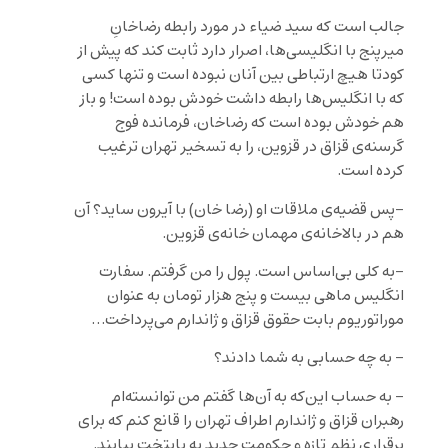
جالب است که سید ضیاء در مورد رابطه رضاخانِ
میرپنج با انگلیسی‌ها، اصرار دارد ثابت کند که پیش از
کودتا هیچ ارتباطی بین آنان نبوده است و تنها کسی
که با انگلیس‌ها رابطه داشت خودش بوده است! و باز
هم خودش بوده است که رضاخان، فرمانده فوج
گرسنه‌ی قزاق در قزوین، را به تسخیر تهران ترغیب
کرده است.
-پس قضیه‌ی ملاقات او (رضا خان) با آیرون ساید؟ آن
هم در بالاخانه‌ی مهمان خانه‌ی قزوین.
-به کلی بی‌اساس است. پول را من گرفتم. سفارت
انگلیس ماهی بیست و پنج هزار تومان به عنوان
موراتوریوم بابت حقوق قزاق و ژاندارم می‌پرداخت…
– به چه حسابی به شما دادند؟
– به حساب این‌که به آن‌ها گفتم من توانسته‌ام
رهبران قزاق و ژاندارم اطراف تهران را قانع کنم که برای
برقراری نظم تازه و حکومت جدید به پایتخت بیایند.