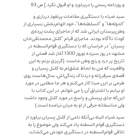
و روزنامه رسمی را دربیاورد و او قبول نکرد.] ص 93
سید ضیاء با دستگیری مقامات پرنفوذِ درباری و
“الدوله‌ها” و “السلطنه‌ها”، خود الهام‌بخش بسیاری از
وطن‌پرستان ایرانی شد که از ماجرای پشت پرده‌ی
کودتا ناآگاه بودند. ماجرای قیام “کلنل محمدتقی‌خان
پسیان” در خراسان که با دستگیری قوام‌السطنه در
مشهد در روز سیزده نوروز 1300 آغاز شد فصلی از
تاریخ پر درد و رنج وطن ماست. (گریزی بزنم به این
واقعیت که من به لحاظ عشق‌ام به کلنل پسیان و
قصه‌ی سرفرزانه و دردناک زندگی‌اش، سال‌هاست روی
طرحی بر این مبنا کار می‌کنم و هر جا مطلبی در مورد
او بیابم با اشتیاق آن را می خوانم. در این کتاب با
این‌که جای پرسش و پاسخ در مورد کلنل وجود داشت
ولی متاسفانه حرفی از او به میان نیامده است.)
سید ضیاء البته بی‌آنکه نامی از کلنل پسیان بیاورد از
دستگیری قوام السطنه یاد می‌کند ولی موضوع را به
تلافی قوام‌السطنه در دستگیری خودش می‌کشاند: