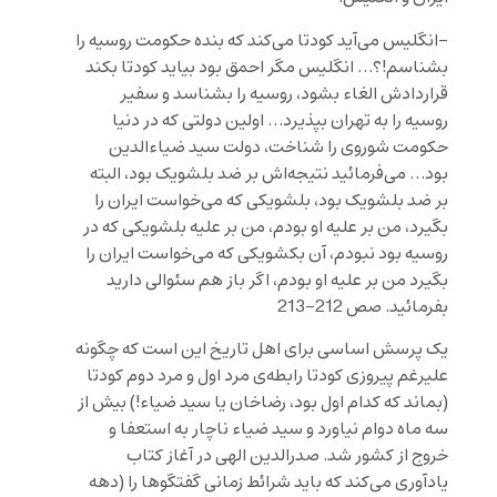
-انگلیس می‌آید کودتا می‌کند که بنده حکومت روسیه را
بشناسم!؟… انگلیس مگر احمق بود بیاید کودتا بکند
قراردادش الغاء بشود، روسیه را بشناسد و سفیر
روسیه را به تهران بپذیرد… اولین دولتی که در دنیا
حکومت شوروی را شناخت، دولت سید ضیاءالدین
بود… می‌فرمائید نتیجه‌اش بر ضد بلشویک بود، البته
بر ضد بلشویک بود، بلشویکی که می‌خواست ایران را
بگیرد، من بر علیه او بودم، من بر علیه بلشویکی که در
روسیه بود نبودم، آن بکشویکی که می‌خواست ایران را
بگیرد من بر علیه او بودم، اگر باز هم سئوالی دارید
بفرمائید. صص 212-213
یک پرسش اساسی برای اهل تاریخ این است که چگونه
علیرغم پیروزی کودتا رابطه‌ی مرد اول و مرد دوم کودتا
(بماند که کدام اول بود، رضاخان یا سید ضیاء!) بیش از
سه ماه دوام نیاورد و سید ضیاء ناچار به استعفا و
خروج از کشور شد. صدرالدین الهی در آغاز کتاب
یادآوری می‌کند که باید شرائط زمانی گفتگوها را (دهه