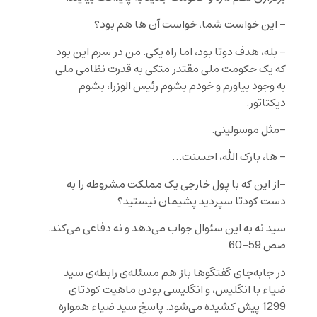
– این خواست شما، خواست آن ها هم بود؟
– بله، هدف دوتا بود، اما راه یکی. من در سرم این بود
که یک حکومت ملی مقتدر متکی به قدرت نظامی ملی
به وجود بیاورم و خودم بشوم رئیس الوزرا، بشوم
دیکتاتور.
-مثل موسولینی.
– ها، بارک الله، احسنت…
-از این که با پول خارجی یک مملکت مشروطه را به
دست کودتا سپردید پشیمان نیستید؟
سید نه به این سئوال جواب می‌دهد و نه دفاعی می‌کند.
صص 59-60
در جابه‌جای گفتگوها باز هم مسئله‌ی رابطه‌ی سید
ضیاء با انگلیس، و انگلیسی بودن ماهیت کودتای
1299 پیش کشیده می‌شود. پاسخ سید ضیاء همواره