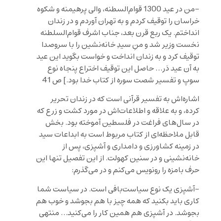
-من در عید 1300 قوام‌السطنه، والی پرهیمنه و شکوه
خراسان را توقیف کردم و به تهران آوردم و در زندان
انداختم. یک ربع قرن بعد، جناب اشرف قوام‌السلطنه
نخست وزیر شد و منِ سیدِ خانه‌نشین را با سروصدا
توقیف کرد و به زندان انداخت و خواست بگوید این عید
به آن عید دَر… حاصل این توقیف اختراع پنجاه نوع
سوپ و تفسیر شصت سوره از کتاب خدا بود.] ص 41
اشاره‌اش به تفسیر قرآنی است که در زندان تحریر
کرده، و به علاقه و اطلاعات‌اش در مورد کشت و زرع که
در سال‌های فراغت در فلسطین آموخته بود. بخش
قابل ملاحظه‌ای از کتاب مربوط است به ابداعات سید
در زمینه کشاورزی و دامداری و آشپزی، پس از
خانه‌نشینی و در سنین کهولت. از این تفصیل تنها این
حرف بامزه را رونویس می‌کنم و در می‌گذرم:
-آشپزی یک نوع سیاست‌بافی است. در سیاست شما
کاری باید بکنید که همه چیز با هم بجوشد و خوب هم
بجوشد. در آشپزی هم همین کار را می‌کنید… منتهی