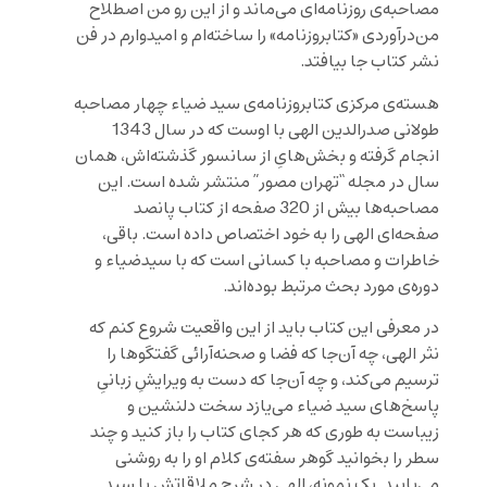
مصاحبه‌ی روزنامه‌ای می‌ماند و از این رو من اصطلاح
من‌درآوردی «کتابروزنامه» را ساخته‌ام و امیدوارم در فن
نشر کتاب جا بیافتد.
هسته‌ی مرکزی کتابروزنامه‌ی سید ضیاء چهار مصاحبه
طولانی صدرالدین الهی با اوست که در سال 1343
انجام گرفته و بخش‌هایِ از سانسور گذشته‌اش، همان
سال در مجله “تهران مصور” منتشر شده است. این
مصاحبه‌ها بیش از 320 صفحه از کتاب پانصد
صفحه‌ای الهی را به خود اختصاص داده است. باقی،
خاطرات و مصاحبه با کسانی است که با سیدضیاء و
دوره‌ی مورد بحث مرتبط بوده‌اند.
در معرفی این کتاب باید از این واقعیت شروع کنم که
نثر الهی، چه آن‌جا که فضا و صحنه‌آرائی گفتگوها را
ترسیم می‌کند، و چه آن‌جا که دست به ویرایشِ زبانیِ
پاسخ‌های سید ضیاء می‌یازد سخت دلنشین و
زیباست به طوری که هر کجای کتاب را باز کنید و چند
سطر را بخوانید گوهر سفته‌ی کلام او را به روشنی
می‌یابید. یک نمونه، الهی در شرح ملاقاتش با سید