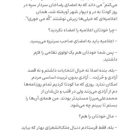
می‌کنم” می داند که به امضای رضاخان سردار سپه در
روز کودتا به در و دیوار شهر آویخته شد، همان
اعلامیه‌ای که خیلی‌ها زیرش نوشتند “گُه می خوری!”.
-چرا خودتان اعلامیه را امضاء نکردید؟
– اعلامیه باید به امضای صاحب سرنیزه می‌رسید.
– پس شما خودتان هم یک لولوی نظامی را لازم
داشتید.
-بله، بنده اصلا نه خیال انتخابات داشتم و نه قصد
آزادی و حُریّت… آزادی بدون تربیت اساسی مردم
امکان ندارد. روزی که ما کودتا کردیم تمام روزنامه‌ها
دم از آزادی می‌زنند ولی در قلب و دل‌شان از
محمدعلی‌میرزا مستبدتر بودند. من همه‌ی آن‌ها را
بستم تا ببینم چه می‌شود.
– مال خودتان را هم؟
– بله، فقط فرستادم دنبال ملک‌الشعرای بهار که بیاید