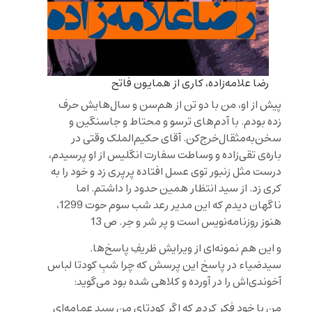
رضا علامه‌زاده، کاری از همایون فاتح
پیش از او، من با دو تن از هم‌سن و سال‌هایش حرف
زده بودم. با آدم‌های ترسو و محتاط و جاسنگین و
سخن‌به‌مثقال‌خرج‌کن. آقای حکیم‌الملک وقتی در
باره‌ی تقی‌زاده و وساطت سفارت انگلیس از او پرسیدم،
درست مثل زنبور توی عسل افتاده پرپری زد و خود را به
کری زد. از سید انتظار همین حدود را داشتم. اما
ناگهان دیدم که این مدیر رعد شب سوم حوت 1299،
هنوز روزنامه‌نویس است و پر شر و جر. ص 13
و این هم نمونه‌ای از ویرایش ظریفِ پاسخ‌ها.
سیدضیاء در پاسخ این پرسش که چرا شبِ کودتا لباس
آخوندی‌اش را در آورده و کلاهی شده بود می‌گوید:
من با خود فکر کردم که اگر کودتایِ منِ سیدِ عمامه‌ای