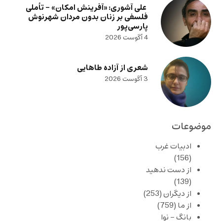
علی آشوری: «آفرینش امکان» – تأملی
فلسفی بر زنان بدون مردان شهرنوش
پارسی‌پور
4 آگوست 2026
شعری از آزاده طاهایی
3 آگوست 2026
موضوعات
ادبیات غرب
(156)
از دست ندهید
(139)
از دیگران
(253)
از ما
(759)
بانگ – نوا