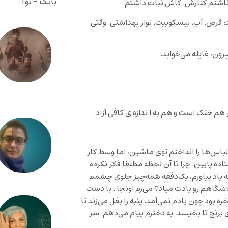
بانگ - نوا
د گذاشتم کنارش. کاش نبات داشتم.
: قرص، آب، بیسکوییت، نوار بهداشتی. وقتی
ون، غایله می‌خوابد.
م خنک است و هم به ا ندازه ی کافی آزاد.
باس‌ها را انداختم توی ماشین، اما وسط کار
اده پایین. چرا تا آن لحظه مطلقا فکر نکرده
ه یاد بیاورم، یک‌دفعه همه‌چیز جلوی چشمم
شگاهم رو یادت میاد؟ می‌رم اونجا . با دست
بود چون یادم نمی‌آمد. پنبه را بغل می‌زند تا
 برنج تا بخیسد. به دخترم پیام می‌دهم: سر