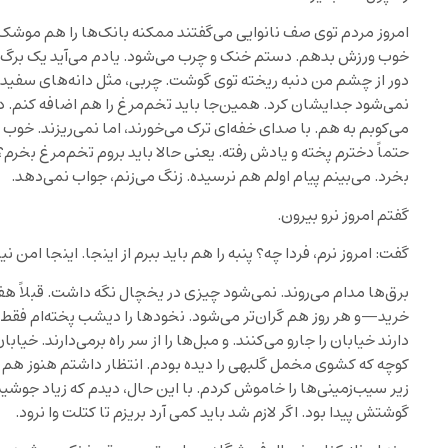
امروز مردم توی صف نانوایی می‌گفتند ممکنه بانک‌ها را هم موشک ب
خوب ورزش بدهم. دستم خنک و چرب می‌شود. یادم می‌آید یک برگ 
دور از چشم من دنبه ریخته توی گوشت. چربی، مثل دانه‌های سفی
نمی‌شود جدایشان کرد. همین‌جا باید تخم‌مرغ را هم اضافه کنم. دو 
می‌کوبم به هم. با صدای خفه‌ای ترک می‌خورند، اما نمی‌ریزند. خوب 
حتماً دخترم پخته و یادش رفته. یعنی حالا باید بروم تخم‌مرغ بخر
بخرد. می‌بینم پیام اولم هم نرسیده. زنگ می‌زنم، جواب نمی‌دهد.
گفتم امروز نرو بیرون.
گفت: امروز نرم، فردا چه؟ پنبه را هم باید ببرم از اینجا. اینجا امن
برق‌ها مدام می‌روند. نمی‌شود چیزی در یخچال نگه داشت. قبلاً هفتگ
خرید—و هر روز هم گران‌تر می‌شود. نخودها را دیشب پخته‌ام فقط با
دارند خیابان را جارو می‌کنند. و مبل‌ها را از سر راه برمی‌دارند. خی
کوچه که کشوی مخمل گلبهی را دیده بودم. انتظار داشتم هنوز هم ه
زیر سیب‌زمینی‌ها را خاموش کردم. با این حال، دیدم که زیاد جوشید
گوشتش پیدا بود. اگر لازم شد باید کمی آرد بریزم تا کتلت وا نرود.