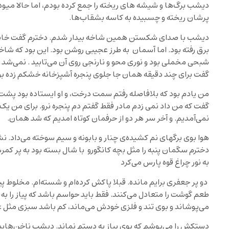
دیشب برگ‌ها و شیشه های ریخته را جمع کرده بودم، اما حالا میوه‌
پرشان ریخته و چسبیده به کاسه بشقاب‌ها.
دیشب با صدای شکستن همین شاخه بیدار شدم. دخترم گفت خانه تکا
برق رفته بود. اما آسمان به طرز عجیبی روشن بود. این بود که شاخه‌ی
شبحی مخملی بود و نوری محو و نارنجی روی آن می‌تابید . نمی‌شد م
گفت برای چند دقیقه همان جا جلوی پنجره آشپزخانه خشکم زده بو
من یادم بود که بلافاصله رفتم سمت درخت، و او ایستاده بود پشت س
گفت که من داد نمی زدم مادر فقط گفتم دم پنجره نرو. برای من یک د
نمی‌آمدیم. و آخر سر هر دو از حرفمان کوتاه امدیم که شد همان.
هوا بوی برگهای نم کشیده‌ی چنار و بابونه و سیم سوخته می‌داد. 
دخترم سگمان پنبه را مثل بچه کانگورو با شال بسته بود به پر ک
به نور چراغ قوه پارس می‌کرد
دو پر جعفری برایم مانده. قبلا پاکش کرده‌ام و شسته‌ام. مخلوط پ
طعم گوشت را متعادل می‌کنند. فقط باید حواسم باشد که پیاز را به
می‌پوشاند و بوی تند و فلزی خودش می‌ماند، کم باشد سبزی مثل عل
دستکش را می‌پوشم که بوی پیاز به دستم نماند. دیشب ناخن‌هایم ر