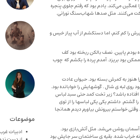
غمگین می‌کند. یادم بود که رفتم جلوی پنجره
ت می‌کنند. مثل صدها شهاب‌سنگ نورانی.
 زیرش را کم کنم، اما دستکشم از آب پیاز خیس و
ه بودم پایین. نصف بالکن ریخته بود کف
ممکن بود بریزد. آمدم پرده را بکشم که چوب
 را هنوز به کمرش بسته بود. حیوان عادت
ود روی لبه ی شال . گوشهایش را خوابانده بود.
 افتاده باشد؟ زیر تخت کمد حتی سبد لباس
ا گشتم. داشتم یکی یکی لباسها را از توی
 وقتی خواستم بیرونش بیاورم دیدم همانجا
موضوعات
و آسمان روشن می‌شد. مثل آتش‌بازی بود.
ادبیات غرب
انه خراب شده. بقیه ی ساختمان سر جایش بود
از دست نده