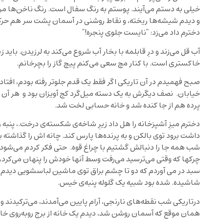
خیلی به دستم می‌آیند. پوستم به رنگ سفال است. رنگ ناخن‌ها مرا 
و دیدم شیشه‌ها ریخته، و نقاط روشنی در آسمان پشت سر هم حرک
دخترم داد می‌زد: “نایست جلوی پنجره!”
آب قل می‌زند و درِ قابلمه با بخار آب شروع می‌کند به لرزیدن. باید
خاکستری است. با کنار مچ سعی می‌کنم پیچ گاز را بچرخانم.
صبح فهمیدم در آن تاریکی اگر فقط یک قدم جلوتر رفته بودم، افتاد
خیابان. نصف دیگرش به یک دسته میل‌گرد کج آویزان بود و هر آن 
پرده هم از جا کنده شد و خانه حسابی لخت شد.
دخترم میزِ آشپزخانه را هل داد زیرِ شاخه‌ی شکسته‌ی درخت.، پنبه
داشت برود توی بالکن و به پرنده‌ها پارس کند. چانه اش را گذاشته ب
شب همه جا را دنبالش گشتیم با چراغ قوه. حتی فکر کردم می‌شود
چرکها که وقتی می‌ترسید می‌رفت وسط آنها خودش را پنهان می‌کرد، ر
سبد در می آوردم که دو تا چشم براق توی ماشین لباسشویی دیدم.
شاشیده. شده بود شبیه یک گلوله پنبه‌ی خیس.
درتاریکی شب نقطه‌های نارنجی، آرام پایین می‌آمدند، می‌ترکیدند 
همان موقع که آسمان روشن شد، دیدم یک خانه از برج روبه‌روی خ