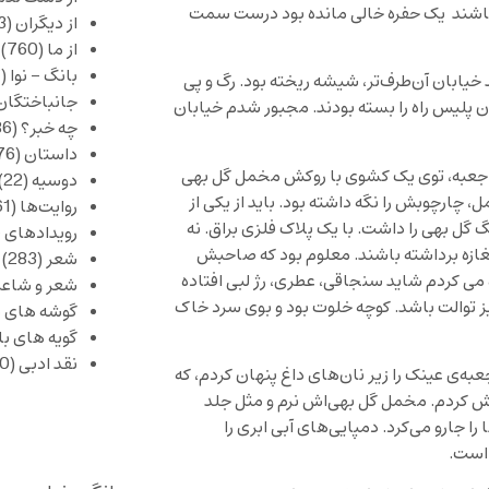
ه باشند یک حفره خالی مانده بود درست سمت
از دیگران
(253)
از ما
(760)
بانگ – نوا
(357)
 خیابان آن‌طرف‌تر، شیشه‌ ریخته بود. رگ و پی
جانباختگان
ن پلیس راه را بسته بودند. مجبور شدم خیابان
چه خبر؟
(1,086)
داستان
(376)
. جعبه، توی یک کشوی با روکش مخمل گل بهی
دوسیه
(22)
ارچوبش را نگه داشته بود. باید از یکی از
روایت‌ها
(61)
ل بهی را داشت. با یک پلاک فلزی براق. نه
رویدادهای 
مغازه برداشته باشند. معلوم بود که صاحبش
شعر
(283)
 می کردم شاید سنجاقی، عطری، رژ لبی افتاده
شعر و شاعر
 توالت باشد. کوچه خلوت بود و بوی سرد خاک
گوشه های ب
گویه های ب
نقد ادبی
(430)
ه‌ی عینک را زیر نان‌های داغ پنهان کردم، که
هش کردم. مخمل گل بهی‌اش نرم و مثل جلد
جارو می‌کرد. دمپایی‌های آبی ابری را
 است.