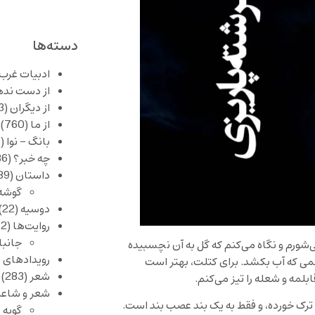
دسته‌ها
ادبیات غرب
از دست نده
از دیگران
(253)
از ما
(760)
بانگ – نوا
(357)
چه خبر؟
(1,086)
داستان
(389)
گوشه
دوسیه
(22)
روایت‌ها
(62)
جانبا
‌شورم و نگاه می‌کنم که گل به آن نچسبیده
رویدادهای 
زخمی که آب بکشد. برای کتلت، بهتر است
شعر
(283)
لمه و شعله را تیز می‌کنم.
شعر و شاعر
خ ترک خورده، و فقط به یک بند عصب بند است.
گویه 