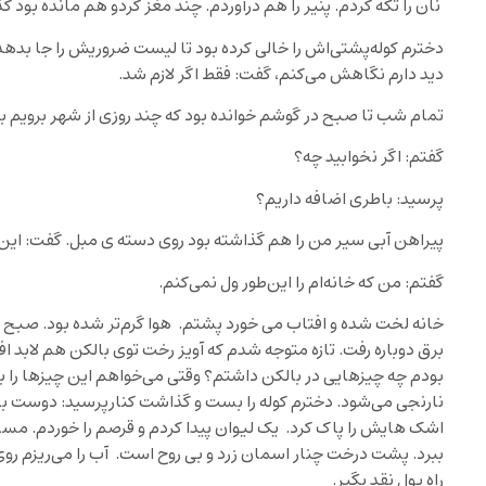
نان‌ را تکه کردم. پنیر را هم درآوردم. چند مغز گردو هم مانده بو
دخترم کوله‌پشتی‌اش را خالی کرده بود تا لیست ضروریش را جا بدهد
دید دارم نگاهش می‌کنم، گفت: فقط اگر لازم شد.
تمام شب تا صبح در گوشم خوانده بود که چند روزی از شهر برویم بیر
گفتم: اگر نخوابید چه؟
پرسید: باطری اضافه داریم؟
پیراهن آبی سیر من را هم گذاشته بود روی دسته ی مبل. گفت: این ه
گفتم: من که خانه‌ام را این‌طور ول نمی‌کنم.
خانه لخت شده و افتاب می خورد پشتم. هوا گرم‌تر شده بود. صبح ل
برق دوباره رفت. تازه متوجه شدم که آویز رخت توی بالکن هم لابد افت
بودم چه چیزهایی در بالکن داشتم؟ وقتی می‌خواهم این چیزها را ب
نارنجی می‌شود. دخترم کوله را بست و گذاشت کنارپرسید: دوست با
اشک هایش را پاک کرد. یک لیوان پیدا کردم و قرصم را خوردم. مسخره 
ببرد. پشت درخت چنار اسمان زرد و بی روح است. آب را می‌ریزم روی
راه پول نقد بگیر.