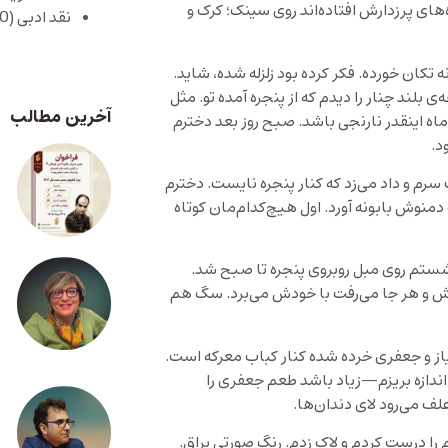
های پرزدارش افتاده‌اند روی سینک؛ کرک و
نقد ادبی
(430)
ن خورده. فکر کرده بود زلزله شده، شاید.
 بلند چنار را دیدم که از پنجره آمده تو. مثل
آخرین مطالب
اه اینقدر نارنجی باشد. صبح روز بعد دخترم
د.
رم و داد می‌زد که کنار پنجره نایست. دخترم
منوش بابونه آورد. اول هیچ‌کدام‌مان کوتاه
نشستم روی مبل روبروی پنجره تا صبح شد.
مرش و هر جا می‌رفت با خودش می‌برد. سگ هم
یاز و جعفری خرده شده کنار کباب معرکه است.
 اندازه بریزم—زیاد باشد طعم جعفری را
ف می‌رود لای دندان‌ها.
ا درست کرد‌م و لاک زدم. رنگ صورتی براق.