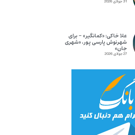
31 جولای 2026
علا خاکی: «کمانگیر» – برای
شهرنوش پارسی پور، «شهری
جان»
27 جولای 2026