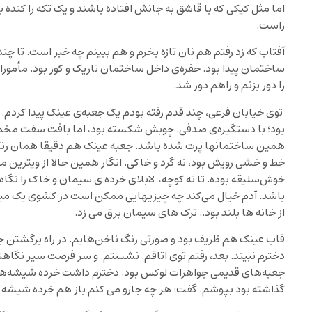
اما مثل کیکی که با قاشق به جانش افتاده باشند و یک تکه را کند
راست.
آفتاب که زد رفتم هم نان تازه بخرم و هم ببینم چه خبر است. تا چند
ساختمان پیدا بود. حفره‌ی داخل ساختمان تاریک و کور بود. مأمورا
را دور بزنم و راهم دور شد.
توی خیابان فرعی، چند قدم رفته بودم یک جعبه‌ی عینک پیدا کردم
بود؛ با دستگیره‌ی صدفی. چوبش شکسته بود، اما بافت سفت مخمل، چ
همین ساختمانها پرت شده باشد. جعبه عینک هم دقیقا همان رنگ گ
خط و خشی رویش بود، نه گرد و خاکی. انگار همین حالا از ویترین 
خوش‌سلیقه بوده. تا ته کوچه، لابلای خرده ی سیمان و خاک را نگاه
باشد. آدم خیال می‌کند چه چیزیهایی ممکن است در کشوی یک میز
از خانه ها بلند بود.. ترک های سیمان برق می زد.
قاب عینک هم ظریف بود و صورتی رنگ ناخن‌هایم. در راه برگشتن جعب
دخترم نبیند. بعد، رفتم توی اتاقم. نشستم. و سر فرصت سیر نگا
جعبه‌های قدیمی جواهرات لوکس بود. دخترم داشت خرده شیشه‌ها را 
گذاشته بود بپوشم. گفت: هر چه جارو می کنم باز هم خرده شیشه