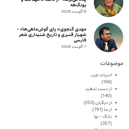
یونگ‌هه
8 آگوست 2026
مهدی گنجوی:« پای گوش‌ماهی‌ها» –
شهیار قنبری و تاریخ شنیداری شعر
فارسی
7 آگوست 2026
موضوعات
ادبیات غرب
(156)
از دست ندهید
(140)
از دیگران
(253)
از ما
(761)
بانگ – نوا
(357)