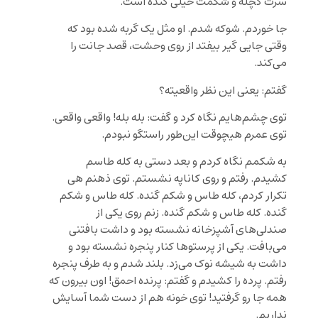
سرت کچله و شکمت خیلی گنده است.
جا خوردم. شوکه شدم. او مثل یک گربه شده بود که
وقتی جایی گیر بیفتد از روی وحشت، قصد جانت را
می‌کند.
گفتم: یعنی این نظر واقعیته؟
توی چشم‌هایم نگاه کرد و گفت: بله بله! واقعی واقعی.
توی عمرم هیچوقت این‌طور راستگو نبودم.
به شکمم نگاه کردم و بعد دستی به کله طاسم
کشیدم. رفتم و روی کاناپه نشستم. توی ذهنم هی
تکرار کردم، کله طاس و شکم گنده. کله طاس و شکم
گنده. کله طاس و شکم گنده. زنم روی یکی از
صندلی‌های آشپزخانه نشسته بود و داشت بافتنی
می‌‌بافت. یکی از پرستوها کنار پنجره نشسته بود و
داشت به شیشه نوک می‌زد. بلند شدم و به طرف پنجره
رفتم. پرده را کشیدم و گفتم: پرنده احمق! اون بیرون که
همه جا رو گرفتید! توی خونه هم از دست شما آسایش
نداریم.