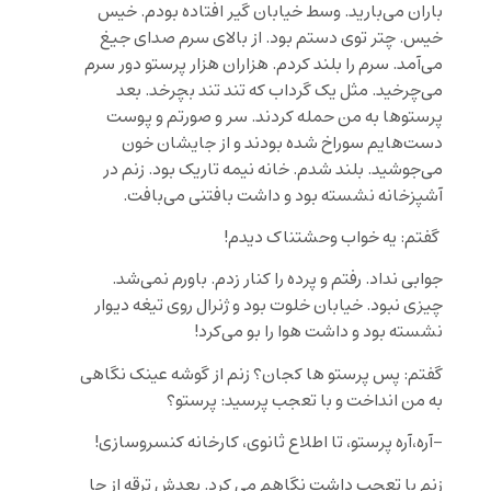
باران می‌بارید. وسط خیابان گیر افتاده بودم. خیس
خیس. چتر توی دستم بود. از بالای سرم صدای جیغ
می‌آمد. سرم را بلند کردم. هزاران هزار پرستو دور سرم
می‌چرخید. مثل یک گرداب که تند تند بچرخد. بعد
پرستوها به من حمله کردند. سر و صورتم و پوست
دست‌هایم سوراخ شده بودند و از جایشان خون
می‌جوشید. بلند شدم. خانه نیمه تاریک بود. زنم در
آشپزخانه نشسته بود و داشت بافتنی می‌بافت.
گفتم: یه خواب وحشتناک دیدم!
جوابی نداد. رفتم و پرده را کنار زدم. باورم نمی‌شد.
چیزی نبود. خیابان خلوت بود و ژنرال روی تیغه دیوار
نشسته بود و داشت هوا را بو می‌کرد!
گفتم: پس پرستو ها کجان؟ زنم از گوشه عینک نگاهی
به من انداخت و با تعجب پرسید: پرستو؟
-آره،آره‌ پرستو، تا اطلاع ثانوی، کارخانه کنسروسازی!
زنم با تعجب داشت نگاهم می کرد. بعدش ترقه از جا