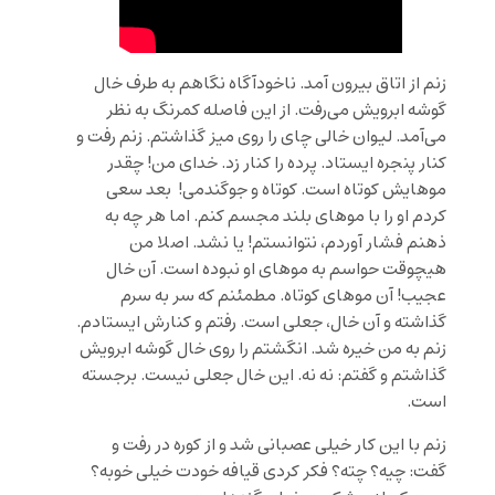
زنم از اتاق بیرون آمد. ناخودآگاه نگاهم به طرف خال
گوشه ابرویش می‌رفت. از این فاصله کمرنگ به نظر
می‌آمد. لیوان خالی چای را روی میز گذاشتم. زنم رفت و
کنار پنجره ایستاد. پرده را کنار زد. خدای من! چقدر
موهایش کوتاه است. کوتاه و جوگندمی! بعد سعی
کردم او را با موهای بلند مجسم کنم. اما هر چه به
ذهنم فشار آوردم، نتوانستم! یا نشد. اصلا من
هیچوقت حواسم به موهای او نبوده است. آن خال
عجیب! آن موهای کوتاه. مطمئنم که سر به سرم
گذاشته و آن خال، جعلی است. رفتم و کنارش ایستادم.
زنم به من خیره شد. انگشتم را روی خال گوشه ابرویش
گذاشتم و گفتم: نه نه. این خال جعلی نیست. برجسته
است.
زنم با این کار خیلی عصبانی شد و از کوره در رفت و
گفت: چیه؟ چته؟ فکر کردی قیافه خودت خیلی خوبه؟