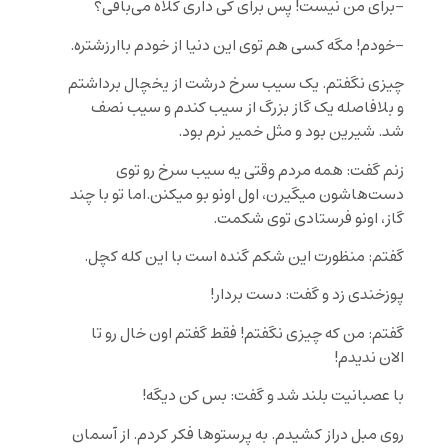
-برای من نیست! پس برای کی داری کلاه می‌بافی؟
-خودم! مگه کسی هم توی این دنیا از خودم باارزشتره.
چیزی نگفتم. یک سیب سرخ درشت از یخچال برداشتم
و بلافاصله یک گاز بزرگ از سیب کندم و سیب نصف
شد. شیرین بود و مثل خمیر نرم بود.
زنم گفت: همه مردم وقتی یه سیب سرخ رو توی
دست‌هاشون میگیرن، اول اونو بو میکنن.اما تو با چند
گاز، اونو فرستادی توی شکمت.
گفتم: منظورت این شکم گنده است با این کله کچل.
پوزخندی زد و گفت: دست بردار!
گفتم: من که چیزی نگفتم! فقط گفتم اون خال رو تا
الان ندیدم!
با عصبانیت بلند شد و گفت: بس کن دیگه!
روی مبل دراز کشیدم. به پرستوها فکر کردم. از آسمان