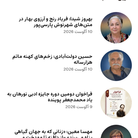
بهروز شیدا: فریاد رنج و آرزوی بهار در
متن‌های شهرنوش پارسی‌پور
10 آگوست 2026
حسین دولت‌آبادی: زخم‌هایِ کهنه ماتمِ
هزارساله
10 آگوست 2026
فراخوان دومین دوره جایزه ادبی نورهان به
یاد محمدجعفر پوینده
9 آگوست 2026
مهسا معین: «زنانی که به جهان گیاهی
پناه می‌برند» -از دافنه تا مهدخت و