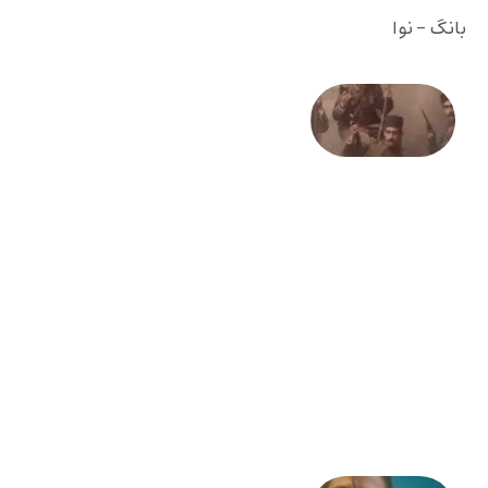
بانگ - نوا
صد و
بیستمین
سالگرد
انقلاب
مشروطه
– «از
فرمان تا
فریاد»؛
ادبیات و
موسیقی
در انقلاب
مشروطه
6 آگوست
2026