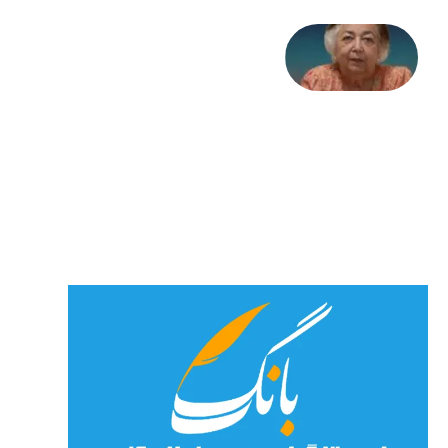
علا خاکی:
«کمانگیر»
– برای
شهرنوش
پارسی
پور،
«شهری
جان»
27 جولای
2026