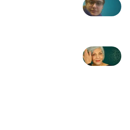
شعری
از آزاده
طاهایی
3 آگوست
2026
کژمیر:
مرگ
به
مثابه
نظام،
سوگ
به
مثابه
تاریخ
31
جولای
2026