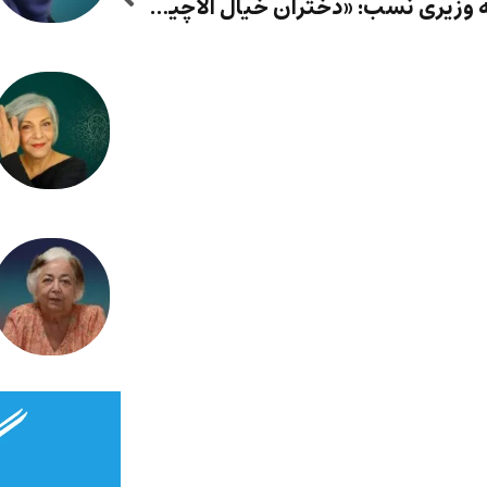
فرشته وزیری نسب: «دختران خیال آلاچیق نو» – کاوش مفهوم آن «دیگری» در رمان «در تیرگی شب»