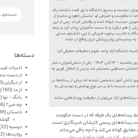
ت تهران مأموران حراست و بسیج دانشگاه با زور قصد داشتند یک
ما با مقاومت و اعتراض او، لباسش (هودی مانند) از
موران حراست شوکه شده و رهایش کردند. پس از این
رش را هم درآورد و به سمت مأموران پرتاب کرد و نیمه
 با تکذیب برخورد فیزیکی با این دانشجو، مدعی
ه بیمارستان روان‌پزشکی ایران واقع در جاده
ر نام این دختر را آهو دریایی ۳۰ ساله و دانشجوی ترم ۷ زبان فرانسه دانشگاه آزاد واحد علوم تحقیقات معرفی کرد.
دسته‌ها
آموزش و پرورش شهرستان‌های تهران نیز با انتشار اطلاعیه‌ای اعلام کرد: «عصر روز یکشنبه – ۱۳ آبان ۱۴۰۳ – یکی از دانش‌آموزان دختر
ادبیات غرب
ساختمان مسکونی مصدوم شد و پس از انتقال فوری به
از دست نده
سوی دانش آموز مشخص نشده» اما برخی از رسانه‌ها در
از دیگران
(253)
ورد مدیر مدرسه با او بر سر نوع پوشش و تهدیدش به
از ما
(760)
بانگ – نوا
(357)
ه رسانه‌های آزاد می‌توان از حقیقت رویدادهایی مانند
چه خبر؟
(1,086)
داستان
(389)
لط رسانه‌های یک طرفه که در دست حکومت
گوشه
 دست رسانه‌های رسمی کارشان خبرنگاری است.
دوسیه
(22)
قایق کوتاه می‌کند و آنچه باقی می‌ماند
روایت‌ها
(62)
قویت می‌کند و بر اصل ماجرا سرپوش