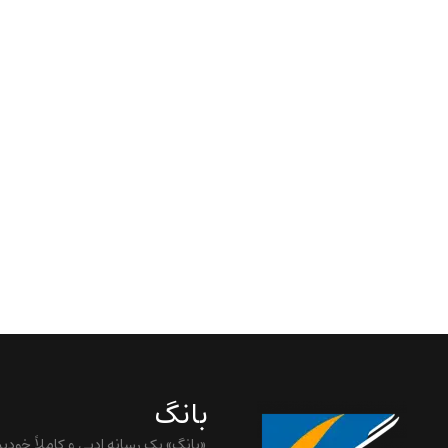
بانگ
«بانگ» یک رسانه ادبی و کاملاً خودب