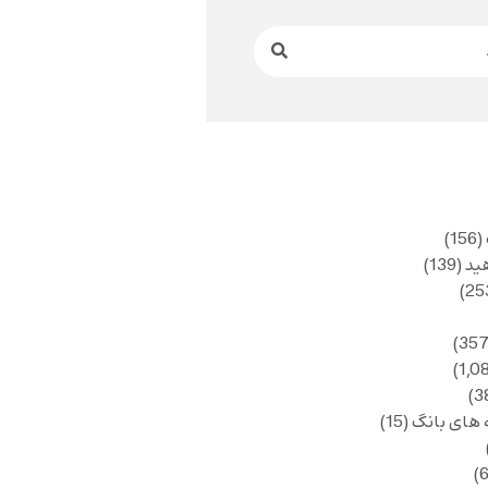
(156)
ید
(139)
 های بانگ
(15)