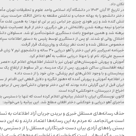
تکان داد.
در تاریخ ۱۲ آبان ۱۴۰۳ در دانشگاه آزاد اسلامی واحد علوم و تحقیقا
دختر دانشجو را به بهانه حجاب و نداشتن مقنعه به داخل اتاقک حراست ببرند ا
تنش کنده شد و زیر هودی چیزی جز لباس زیر بر تن او نبود؛ به همین علت مأ
ماجرا و نیمه برهنه شدنِ بالاتنه‌اش در طی درگیری، دختر از فرط عصبانیت شلوا
برهنه شد و همین موضوع باعث دستگیری خشونت‌آمیز او شد. مسئولان دانشگاه
اختلال روانی او شدند. او پس از دستگیری توسط پلیس به دستور اطلاعات سپاه ب
مخصوص منتقل شده و تحت نظر پزشک و روان‌پزشک قرار گرفت.
خبرنامه امیرکبی
مسیح علی‌نژاد نام او را مهلا دریایی ملقب به آهو اعلام کرد.
تبعه افغانستان ساکن شهرری، پس از ترک مدرسه، بر اثر سقوط از ارتفاع یک 
بیمارستان و با وجود تلاش‌های تیم پزشکی، جان خود را از دست داد.»
در اطلاعیه آموزش و پرورش آمده که «هنوز انگیزه و دلایل قطعی این اقدام از 
ایران قبل از این گزارش داده بودند که این دختر نوجوان دانش‌آموز پس از برخ
اخراج از دبیرستان، «خودکشی» کرده است.
کانون نویسندگان ایران با انتشار بیانیه‌ای اعلام کرده است که تنها با دسترسی ب
ماجرای آهو دریایی و خودکشی دختر افغان مطلع شد. این بیانیه را می‌خوانید:
حذف رسانه‌های مستقل خبری و بریدن جریان آزاد اطلاعات به تس
است می‌انجامد. نه مردم به این رسانه‌ها اعتماد دارند و نه این
بستن راه‌های آزادی بیان دست خبرنگاران مستقل را از دسترسی به ح
حدس و گمان‌هایی است که خواسته و ناخواسته موج‌های خبری را ت