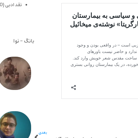
نقد ادبی
(430)
بانگ - نوا
بعدی