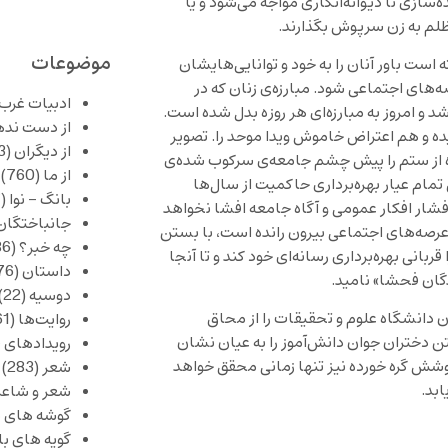
سازی تا دیوانه‌انگاری مواجه می‌شود و یا
ظلم به زن سرپوش بگذارند.
موضوعات
است باور آنان را به خود و توانایی‌هایشان
‌های اجتماعی شود. مبارزه‌ی زنان که در
ادبیات غرب
ال‌ها با سرکوب مداوم همراه بوده، از اسفند ۵۷ آغاز شد و امروز به مبارزه‌ای هر روز‌ه بدل شده است.
از دست نده
ده و هم اعتراض خاموش ویدا موحد را. تصویر
از دیگران
(253)
ه از ستم را پیش چشم جامعه‌ی سرکوب شده‌‌ی
از ما
(760)
 نمایش تمام عیار بهره‌برداری حاکمیت از سال‌ها
بانگ – نوا
(357)
فشار افکار عمومی و آگاه جامعه افشا نخواهد
جانباختگان
 عرصه‌های اجتماعی بیرون رانده است، با بستن
چه خبر؟
(1,086)
انی بهره‌برداری رسانه‌ای خود کند و تا آنجا
داستان
(376)
گان فحشا» نامید.
دوسیه
(22)
 دانشگاه علوم و تحقیقات را از محاق
روایت‌ها
(61)
 دختران جوان دانش‌آموز را به عیان نشان
رویدادهای 
وشش گره خورده نیز تنها زمانی محقق خواهد
شعر
(283)
بد.
شعر و شاعر
گوشه های ب
گویه های ب