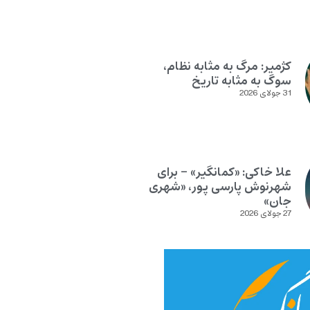
کژمیر: مرگ به مثابه نظام،
سوگ به مثابه تاریخ
31 جولای 2026
علا خاکی: «کمانگیر» – برای
شهرنوش پارسی پور، «شهری
جان»
27 جولای 2026