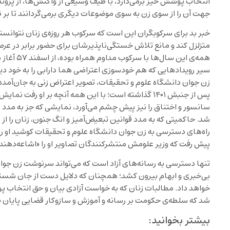
انتخاب پوشش خیز برمی‌دارد، با طیف وسیعی از واکنش‌ها، از پرونده‌
جهت آن را از سوی زن به سوی موضوعات دیگری برمی‌گردانند تا بر 
خبر بد برای سرکوبگران این است که سرکوب هر روزه‌ی زنان نتوانسته 
متزلزل کند و مانع تلاش خستگی‌ناپذیرشان برای حضور برابر در عرصه
همه‌ی این س
سیر رویدادهایی که هم خودسوزی اعتراضی هما دارابی را به خود دی
زن جوان دانشگاه علوم و تحقیقات، تصویر اعتراض زنی به جان‌آمد
پس از جنبش ۱۴۰۱ گذاشته است؛ با این همه آنچه بر او رفت
سانسور و اختناق را نیز پیش چشم می‌آورد، نمایشی که جز به مدد 
شد. حاکمیتی که به مدد قوانین تبعیض‌آمیز و انگ جنون، زنان را از
راه‌های دسترسی به زن جوان دانشگاه علوم و تحقیقات کوشید او را قرب
پیش رفت که وزیر علومش منتشرکنندگان تصاویر او را «اشاعه‌دهند
تنها دسترسی به رسانه‌های آزاد است که می‌تواند سرنوشت زن جوان
بی‌خبری و ابهام بیرون کشد؛ همچنان که دلایل دست از جان شستن
خواهد داد. مطالبات زنان که به خواست آزادی بیان و حق انتخاب پ
شد که سلطه‌ی حکومت بر رسانه و آموزش و سازوکار قضایی پایان یا
بیشتر بخوانید: