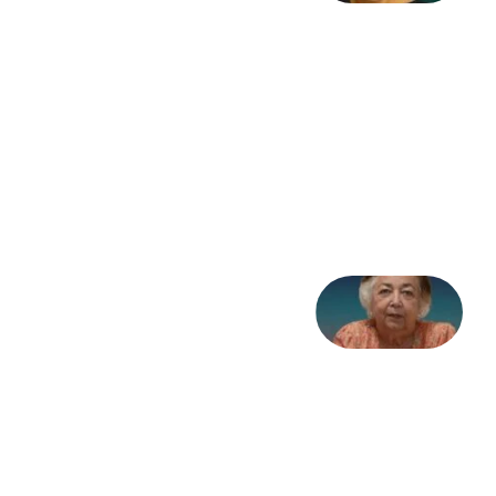
به
مثابه
نظام،
سوگ
به
مثابه
تاریخ
31
جولای
2026
علا خاکی:
«کمانگیر»
– برای
شهرنوش
پارسی
پور،
«شهری
جان»
27 جولای