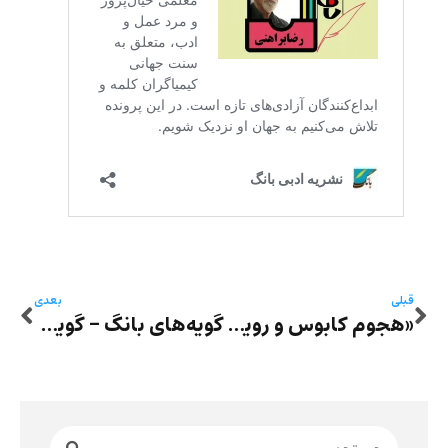
قبلی
بعدی
«هجوم کابوس و رویای بیداری»، پانزده جستار دیگر از بهروز شیدا در نشر باران
گویه‌های بانگ – گویۀ سوم: شعری از علی عرفانی