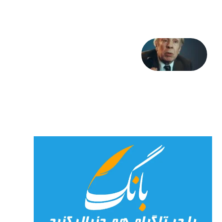
2026
آوا و
نوا:
بورخس
و
خداوند
23 جولای
2026