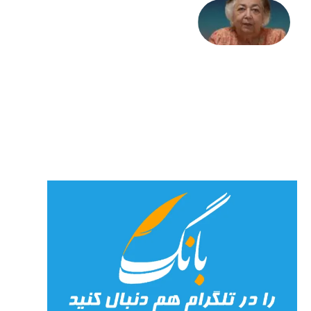
علا خاکی:
«کمانگیر»
– برای
شهرنوش
پارسی
پور،
«شهری
جان»
27 جولای
2026