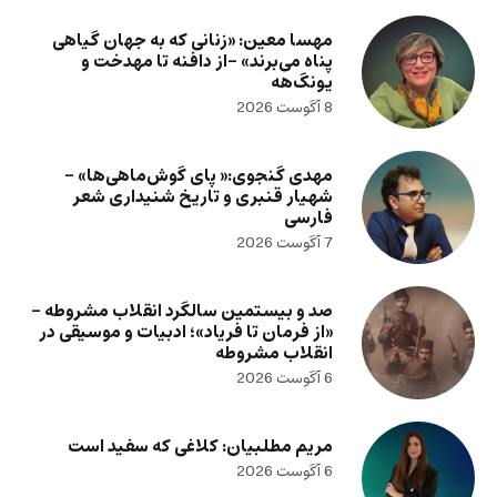
مهسا معین: «زنانی که به جهان گیاهی
پناه می‌برند» -از دافنه تا مهدخت و
یونگ‌هه
8 آگوست 2026
مهدی گنجوی:« پای گوش‌ماهی‌ها» –
شهیار قنبری و تاریخ شنیداری شعر
فارسی
7 آگوست 2026
صد و بیستمین سالگرد انقلاب مشروطه –
«از فرمان تا فریاد»؛ ادبیات و موسیقی در
انقلاب مشروطه
6 آگوست 2026
مریم مطلبیان: کلاغی که سفید است
6 آگوست 2026