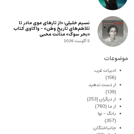
نسیم خلیلی: «از تارهای موی مادر تا
تلاطم‌های تاریخ وطن» – واکاوی کتاب
«بحر سوگ» متانت محبی
5 آگوست 2026
موضوعات
ادبیات غرب
(156)
از دست ندهید
(139)
از دیگران
(253)
از ما
(760)
بانگ – نوا
(357)
جانباختگان