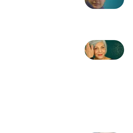
از آزاده
طاهایی
3 آگوست
2026
کژمیر:
مرگ
به
مثابه
نظام،
سوگ
به
مثابه
تاریخ
31
جولای
2026