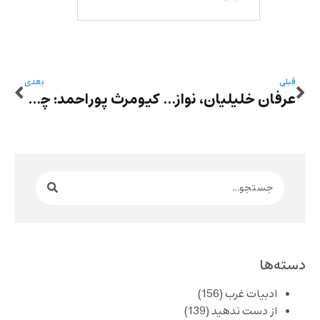
قبلی
بعدی
عرفان خلیلیان، نوازنده و آهنگساز به ۱۰ سال زندان و ۷۴ ضربه شلاق محکوم شد
کیومرث پوراحمد: چه جشنی؟ چه جشنواره‌ای؟
دسته‌ها
ادبیات غرب
(156)
از دست ندهید
(139)