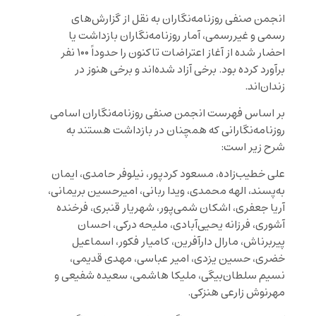
انجمن صنفی روزنامه‌نگاران به نقل از گزارش‌های
رسمی و غیررسمی، آمار روزنامه‌نگاران بازداشت یا
احضار شده از آغاز اعتراضات تاکنون را حدوداً ۱۰۰ نفر
برآورد کرده بود. برخی آزاد شده‌اند و برخی هنوز در
زندان‌اند.
بر اساس فهرست انجمن صنفی روزنامه‌نگاران اسامی
روزنامه‌نگارانی که همچنان در بازداشت هستند به
شرح زیر است:
علی خطیب‌زاده، مسعود کردپور، نیلوفر حامدی، ایمان
به‌‌پسند، الهه محمدی، ویدا ربانی، امیرحسین بریمانی،
آریا جعفری، اشکان شمی‌پور، شهریار قنبری، فرخنده
آشوری، فرزانه یحیی‌آبادی، ملیحه درکی، احسان
پیربرناش، مارال دارآفرین، کامیار فکور، اسماعیل
خضری، حسین یزدی، امیر عباسی، مهدی قدیمی،
نسیم سلطان‌بیگی، ملیکا هاشمی، سعیده شفیعی و
مهرنوش زارعی هنزکی.