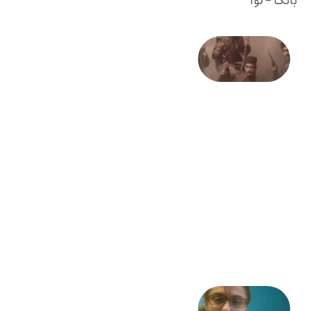
بانگ - نوا
صد و
بیستمین
سالگرد
انقلاب
مشروطه
– «از
فرمان تا
فریاد»؛
ادبیات و
موسیقی
در انقلاب
مشروطه
6 آگوست
2026
شعری