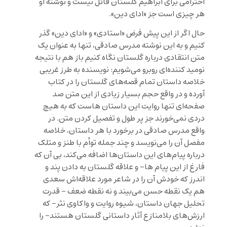
احترامی برای ابراهیم گلستان قائل نیست و نوشته او
هر چیزی است جز «ادای دین».
حال اگر از این پیش فرض «استادی» و «ادای دین» گذر
کنیم و به این نوشته مدرس صادقی، تنها به عنوان یک
متن انتقادی درباره گلستان نگاه کنیم باز هم با نتیجه
نومید کننده‌ای روبرو می‌شویم: نویسنده به طرز غریبی
خلاصه داستان تمام قصه‌های گلستان را در کتاب
آورده و در واقع حجم بسیار زیادی از این متن صد
صفحه‌ای تنها روایت این داستان هاست که به هیچ
دردی نمی‌خورند جز پر طول و تفصیل کردن متن. در
واقع مدرس صادقی در برخورد با هر داستان، خلاصه
مفصل آن را می‌نویسد و چند جمله توأم با طنز و متلک
درباره پیام‌های این داستان‌ها اضافه می‌کند، بی آن که
فارغ از این پیام ها- و علاقه گلستان به دادن پند و
اندرز که خودش آن را در شاعر مورد علاقه‌اش سعدی
هم یک نقطه حسن می‌بیند و نه نقطه ضعف – قدرت
تحلیل جهان داستان، شیوه روایت و واکاوی نثر- که
ارزش‌های بلامنازع آثار داستانی گلستان هستند- را