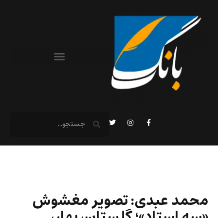
محمد عبدی: تصویر مغشوش
«سه استاد»؛ گلستان، بهار،