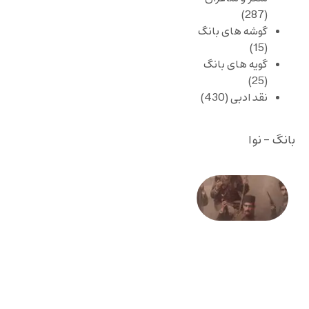
(287)
گوشه های بانگ
(15)
گویه های بانگ
(25)
نقد ادبی
(430)
بانگ - نوا
صد و
بیستمین
سالگرد
انقلاب
مشروطه
– «از
فرمان تا
فریاد»؛