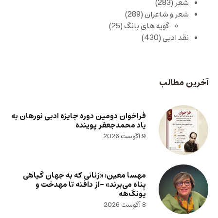
شعر
(283)
شعر و شاعران
(289)
گویه های بانگ
(25)
نقد ادبی
(430)
آخرین مطالب
فراخوان دومین دوره جایزه ادبی نورهان به
یاد محمدجعفر پوینده
9 آگوست 2026
مهسا معین: «زنانی که به جهان گیاهی
پناه می‌برند» -از دافنه تا مهدخت و
یونگ‌هه
8 آگوست 2026