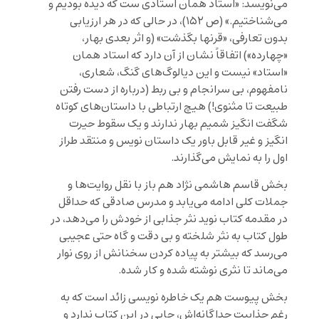
می‌نویسد: «استاد همان استادی ست که دیده بودیم و
می‌شناختیم.» (ص ۱۵۲)، در حالی که در هر ارزیابی
بدون تعارفی، «قرنها بگذشت» (و اثر بعدی بهار،
«چهارده») اتفاقاً نشان از آن دارد که استاد همان
«استاد» نیست و این دیالوگ‌های گنگ، شعاری،
نامفهوم، بی سرانجام و بی ربط (درباره از دست رفتن
طبیعت تا مثنوی!) هیچ ارتباطی با داستان‌های کوتاه
شگفت انگیز شمیم بهار ندارند و یک سقوط حیرت
انگیز و غیر قابل باور یک داستان نویس و منتقد طراز
اول را به نمایش می‌گذارند.
بخش قاسم هاشمی نژاد هم باز با نقل روایت‌ها و
جملات کلی ادامه می‌یابد و مدرس صادقی که حداقل
در مقدمه کتاب نوید نثر جذابی از خودش را می‌دهد، در
طول کتاب به نثر شلخته و بی دقت و گاه حتی عجیبی
می‌رسد که بیشتر به پیاده کردن سخنانش از روی نوار
می‌ماند تا نثری نوشته شده و کار شده.
بخش پیوست هم یک خاطره نویسی زائد است که به
رغم جذابیت جداگانه‌اش، جایی در این کتاب ندارد و