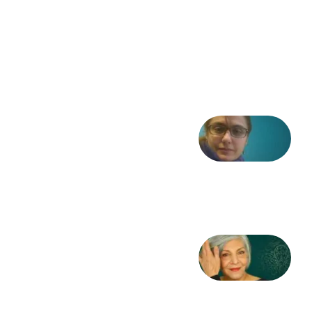
ادبیات و
موسیقی
در انقلاب
مشروطه
6 آگوست
2026
شعری
از آزاده
طاهایی
3 آگوست
2026
کژمیر:
مرگ
به
مثابه