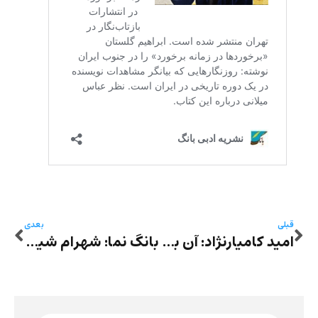
قبلی
بعدی
امید کامیارنژاد: آن بالا منتهی‌الیه گیجگاه
بانگ نما: شهرام شیدایی – فیلم‌گفتاری از علیرضا آبیز با اجرای نگین کیانفر