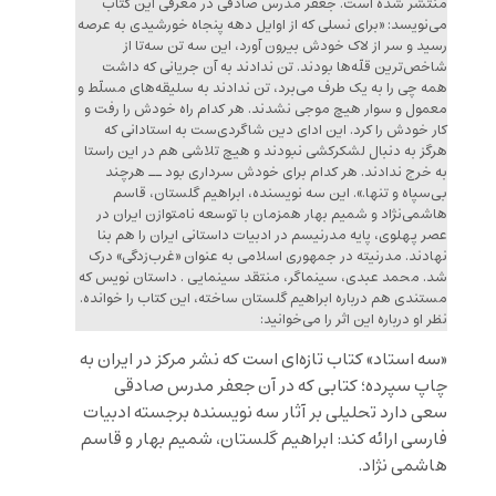
منتشر شده است. جعفر مدرس صادقی در معرفی این کتاب
می‌نویسد: «برای نسلی که از اوایل دهه‌ پنجاه خورشیدی به عرصه
رسید و سر از لاک خودش بیرون آورد، این سه تن سه‌تا از
شاخص‌ترین قلّه‌ها بودند. تن ندادند به آن جریانی که داشت
همه چی را به یک طرف می‌برد، تن ندادند به سلیقه‌های مسلّط و
معمول و سوار هیچ موجی نشدند. هر کدام راه خودش را رفت و
کار خودش را کرد. این ادای دین شاگردی‌ست به استادانی که
هرگز به دنبال لشکرکشی نبودند و هیچ تلاشی هم در این راستا
به خرج ندادند. هر کدام برای خودش سرداری بود ــ هرچند
بی‌سپاه و تنها.». این سه نویسنده، ابراهیم گلستان، قاسم
هاشمی‌نژاد و شمیم بهار همزمان با توسعه نامتوازن ایران در
عصر پهلوی، پایه مدرنیسم در ادبیات داستانی ایران را هم بنا
نهادند. مدرنیته در جمهوری اسلامی به عنوان «غرب‌زدگی» درک
شد. محمد عبدی، سینماگر، منتقد سینمایی . داستان نویس که
مستندی هم درباره ابراهیم گلستان ساخته، این کتاب را خوانده.
نظر او درباره این اثر را می‌خوانید:
«سه استاد» کتاب تازه‌ای است که نشر مرکز در ایران به
چاپ سپرده؛ کتابی که در آن جعفر مدرس صادقی
سعی دارد تحلیلی بر آثار سه نویسنده برجسته ادبیات
فارسی ارائه کند: ابراهیم گلستان، شمیم بهار و قاسم
هاشمی نژاد.