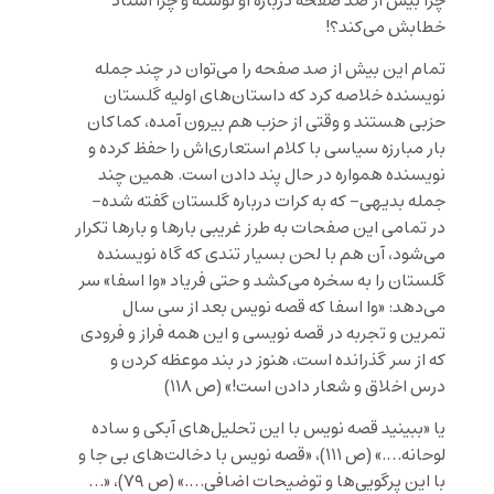
چرا بیش از صد صفحه درباره او نوشته و چرا استاد
خطابش می‌کند؟!
تمام این بیش از صد صفحه را می‌توان در چند جمله
نویسنده خلاصه کرد که داستان‌های اولیه گلستان
حزبی هستند و وقتی از حزب هم بیرون آمده، کماکان
بار مبارزه سیاسی با کلام استعاری‌اش را حفظ کرده و
نویسنده همواره در حال پند دادن است. همین چند
جمله بدیهی- که به کرات درباره گلستان گفته شده-
در تمامی این صفحات به طرز غریبی بارها و بارها تکرار
می‌شود، آن هم با لحن بسیار تندی که گاه نویسنده
گلستان را به سخره می‌کشد و حتی فریاد «وا اسفا» سر
می‌دهد: «وا اسفا که قصه نویس بعد از سی سال
تمرین و تجربه در قصه نویسی و این همه فراز و فرودی
که از سر گذرانده است، هنوز در بند موعظه کردن و
درس اخلاق و شعار دادن است!» (ص ۱۱۸)
یا «ببینید قصه نویس با این تحلیل‌های آبکی و ساده
لوحانه….» (ص ۱۱۱)، «قصه نویس با دخالت‌های بی جا و
با این پرگویی‌ها و توضیحات اضافی….» (ص ۷۹)، «…