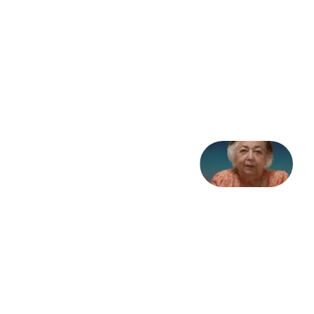
نظام،
سوگ
به
مثابه
تاریخ
31
جولای
2026
علا خاکی:
«کمانگیر»
– برای
شهرنوش
پارسی
پور،
«شهری
جان»
27 جولای
2026