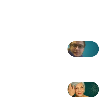
ادبیات و
موسیقی
در انقلاب
مشروطه
6 آگوست
2026
شعری
از آزاده
طاهایی
3 آگوست
2026
کژمیر:
مرگ
به
مثابه