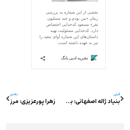
قبلی
بعدی
بنیاد ژاله اصفهانی: بود و نمودِ زنان در جهانِ «برنجینِ» واقعیت و جهانِ «زرینِ» شاهنامه
زهرا پورعزیزی: مرز