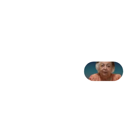
نظام،
سوگ
به
مثابه
تاریخ
31
جولای
2026
علا خاکی:
«کمانگیر»
– برای
شهرنوش
پارسی
پور،
«شهری
جان»
27 جولای
2026