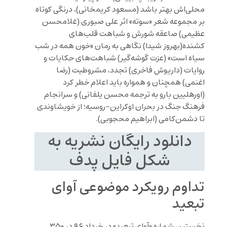
محلی‌اش بهتر باشد (مسعود کریمخانی)، درنگی کوتاه
بر مجموعه شعر «سوته» اثر علی صبوری (غلامحسن
عظیمی) صاعقه شورش و شباهت قلب‌های
کشنده(بهروز شیدا) نگاهی به رمان «خون همه در شب
سیاه است» (عزت گوشه‌گیر) شباهت‌های حکایات و
روایات (داریوش فاخری) تجدد، مشروطیت (رضا
اغنمی) همچنان و همواره باید اعلام خطر کرد
(اورهلیین بارو به ترجمه محسن یلفانی) و سرانجام
فرهنگ جنگ در بحران اوکراین-روسیه؛ از خویشاوندی
تا دشمن‌کامی (ابراهیم محجوبی).
دانلود رایگان نشریه به
شکل فایل پدف
تداوم رویکرد موضوعی آوای
تبعید
نخستین شماره «آوای تبعید» در خرداد ۹۶ در ۳۵۰