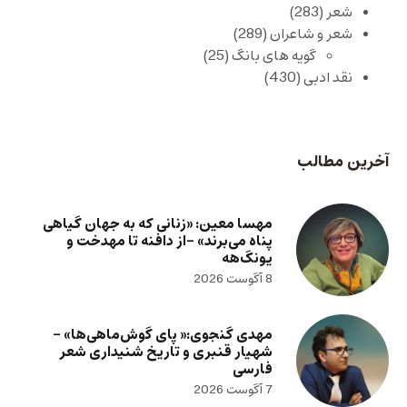
شعر
(283)
شعر و شاعران
(289)
گویه های بانگ
(25)
نقد ادبی
(430)
آخرین مطالب
مهسا معین: «زنانی که به جهان گیاهی
پناه می‌برند» -از دافنه تا مهدخت و
یونگ‌هه
8 آگوست 2026
مهدی گنجوی:« پای گوش‌ماهی‌ها» –
شهیار قنبری و تاریخ شنیداری شعر
فارسی
7 آگوست 2026