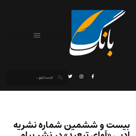
بیست و ششمین شماره نشریه
ادبی «آوای تبعید» در نشر پیام