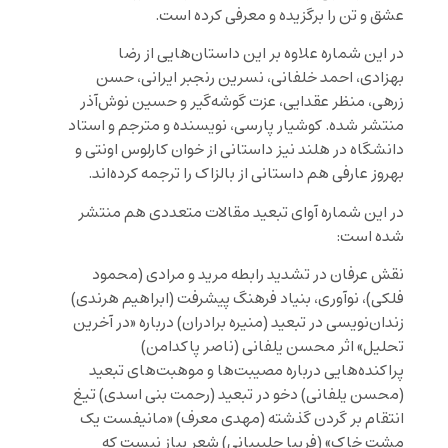
عشق و تن را برگزیده و معرفی کرده است.
در این شماره علاوه بر این داستان‌هایی از رضا
بهزادی، احمد خلفانی، نسرین رنجبر ایرانی، حسن
زرهی، منظر عقدایی، عزت گوشه‌گیر و حسین نوش‌آذر
منتشر شده. کوشیار پارسی، نویسنده و مترجم و استاد
دانشگاه در هلند نیز داستانی از خوان کارلوس اونتی و
بهروز عارفی هم داستانی از بالزاک را ترجمه کرده‌اند.
در این شماره آوای تبعید مقالات متعددی هم منتشر
شده است:
نقش عرفان در تشدید رابطه مرید و مرادی (محمود
فلکی)، نوآوری، بنیاد فرهنگ پیشرفت (ابراهیم هرندی)
زندان‌نویسی در تبعید (منیره برادران) درباره «در آخرین
تحلیل» اثر محسن یلفانی (ناصر پاکدامن)
پراکنده‌هایی درباره مصیبت‌ها و موهبت‌های تبعید
(محسن یلفانی) دخو در تبعید (رحمت بنی اسدی) تیغ
انتقام بر گردن گذشته (مهدی معرف) «مانیفست یک
مشت خاک» (فریبا چلبییانی) شعر پیاز نیست که