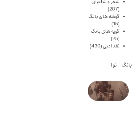
شعر و شاعران
(287)
گوشه های بانگ
(15)
گویه های بانگ
(25)
نقد ادبی
(430)
بانگ - نوا
صد و
بیستمین
سالگرد
انقلاب
مشروطه
– «از
فرمان تا
فریاد»؛