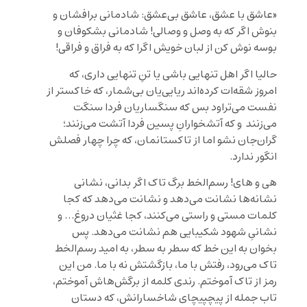
«عاشق با عشق، عاشق بی‌عشق: شادمانی برافشان و
بنوش اگر که به وصل و وصالی! شادمانی بشکوفان و
بوسه نوش کن از لبان خویش اگرا که به فراق و فراقی!
حالیا اگر اهل تنهایی باشی یا تنِ تنهایی داری، که
امروز شقه‌ات کرده‌اند ریایی‌یان بی‌شمار، که خاکستر از
نفست می‌‌تراود بس که سنگساریان فردا سنگت
می‌‌زنند ‌ و که آتشخوارانِ پسین فردا آتشت می‌زنند؛
گرا‏ن‌جان نشو اما از تاکستانمان، که چرا چهار فصلش
انگور ندارد.
هی و ‌های! رسم‌الخط برگ تاک اگر بدانی، نشانی
نشانه‌‌ها نشانت می‌دهد و نشانت می‌دهد که کجا
کلمات مستی و راستی می‌‌کنند، کجا غثیان دروغ… و
نشانیِ شهود شکیبایی‌ هم نشانت می‌‌‌دهد. پس
بخوان به این خط که سطر به سطر، به امید رسم‌الخط
تاک می‌‌رود، رفتش با ما، بازگشتش نه با ما. من این
رمز از تاک آموختم. رندی کلمه از برگش‌هاش آموختم،
تاب جمله از پیچپیچای شاخسارانش، که دستان