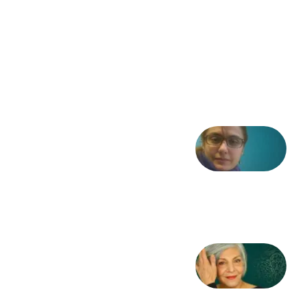
فریاد»؛
ادبیات و
موسیقی
در انقلاب
مشروطه
6 آگوست
2026
شعری
از آزاده
طاهایی
3 آگوست
2026
کژمیر:
مرگ
به