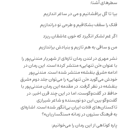
سطرهای آشنا:
بیا تا گل برافشانیم و می در ساغر اندازیم
فلک را سقف بشکافیم و طرحی نو دراندازیم
اگر غم لشکر انگیزد که خون عاشقان ریزد
من و ساقی به هم تازیم و بنیادش براندازیم
نشر مهری در لندن رمان تازه‌ای از شهریار مندنی‌پور را
با عنوان «تن تنهایی» منتشر کرده است. این رمان در
ادامه «شرق بنفشه» منتشر شده است. مندنی‌پور
خودش می‌گوید «تن تنهایی» را می‌توان جلد دوم «شرق
بنفشه» در نظر گرفت. در مقدمه این رمان مندنی‌پور با
حافظ در گفت‌و‌گوست، اما در این چند قرن اخیر، در
گفت‌و‌گو بین این دو نویسنده و شاعر شیرازی
تاکستان‌های فلات ایران بی‌انگور شده است. اشاره‌ای
به فرهنگ سترون در زمانه «سنگساریان»؟
پاره کوتاهی از این رمان را می‌خوانیم: