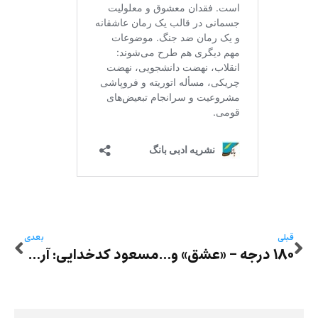
قبلی
بعدی
۱۸۰ درجه – «عشق» و «مرگ» در دو داستان از امیر محمدی
مسعود کدخدایی: آرزوی شیرین