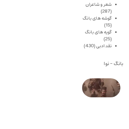
شعر و شاعران
(287)
گوشه های بانگ
(15)
گویه های بانگ
(25)
نقد ادبی
(430)
بانگ - نوا
صد و
بیستمین
سالگرد
انقلاب
مشروطه
– «از
فرمان تا