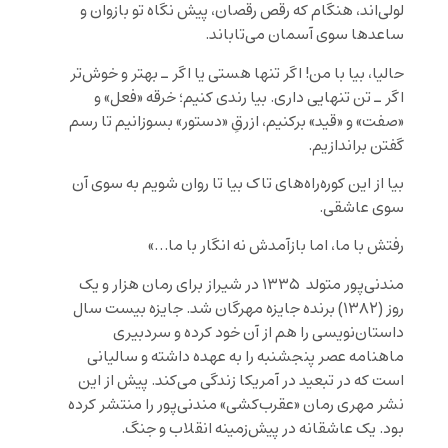
لولی‌اند، هنگام که رقص رقصان، پیش نگاه تو بازوان و
ساعد‌ها سوی آسمان می‌‌تاباند.
حالیا، بیا با من! اگر تنها هستی یا اگر ـ بهتر و خوش‌تر
اگر ـ تن تنهایی داری. بیا رندی کنیم؛ خرقه «فعل» و
«صفت» و «قید» برکنیم، ازرقِ «دستور» بسوزانیم تا رسم
گفتن براندازیم.
بیا از این کوره‌راه‌های تاک بیا تا روان شویم به سوی آن
سوی عاشقی.
رفتش با ما، اما بازآمدش نه انگار با ما…»
مندنی‌پور متولد ۱۳۳۵ در شیراز برای رمان هزار و یک
روز (۱۳۸۲) برنده جایزه مهرگان شد. جایزه بیست سال
داستان‌نویسی را هم از آن خود کرده و سردبیری
ماهنامه عصر پنجشنبه را به عهده داشته و سالیانی
است که در تبعید در آمریکا زندگی می‌‌‌کند. پیش از این
نشر مهری رمان «عقرب‌کشی» مندنی‌پور را منتشر کرده
بود. یک عاشقانه در پیش‌زمینه انقلاب و جنگ.