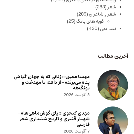
رویدادهای فرهنگی و هنری
(1,147)
شعر
(283)
شعر و شاعران
(289)
گویه های بانگ
(25)
نقد ادبی
(430)
آخرین مطالب
مهسا معین: «زنانی که به جهان گیاهی
پناه می‌برند» -از دافنه تا مهدخت و
یونگ‌هه
8 آگوست 2026
مهدی گنجوی:« پای گوش‌ماهی‌ها» –
شهیار قنبری و تاریخ شنیداری شعر
فارسی
7 آگوست 2026