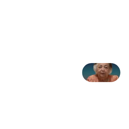
مثابه
نظام،
سوگ
به
مثابه
تاریخ
31
جولای
2026
علا خاکی:
«کمانگیر»
– برای
شهرنوش
پارسی
پور،
«شهری
جان»
27 جولای
2026