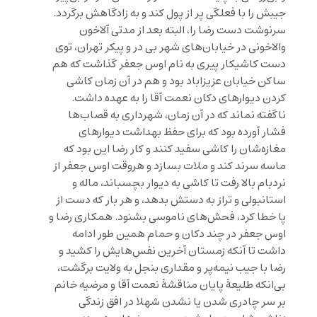
جیبش را با فعلگی پر از پول کند و به زادگاهش برگردد.
سرنوشت دست رضا را، البته بعد از مدتی آلاخون
والاخونی در خیابان‌های شهر بی در و پیکر تهران، توی
دست کاشیکار پیری به نام اوس جعفر گذاشت که هم
ساکن خیابان عزیزاباد بود و هم در آن زمان کاشی
کردن دیوارهای دکان نعمت آقا را به عهده داشت.
ناگفته نماند که در آن زمان، شهرداری به قصاب‌ها
فشار آورده بود که برای حفظ بهداشت دیوارهای
مغازه‌شان را کاشی سفید کنند و کار رضا این بود که
ماسه سرند کند و ملات بسازد و هروقت اوس جعفر از
نردبام بالا ‌رفت تا کاشی به دیوار بچسباند، ماله و
استانبولی و تراز به دستش بدهد، و هر بار که دست از
پا خطا کرد، فحش‌های ناموسی بشنود. همکاری رضا و
اوس جعفر در چند دکان و حمام همین طور ادامه
داشت تا آنکه زمستان آخرین نفس‌هایش را کشید و
رضا با جیب نیمه‌پر و مقداری بنجل به ولایت برگشت،
بی‌انکه طلیعۀ پایان مناقشۀ نعمت آقا و مرضیه خانم
بر سر چادری شدن یا نشدن شهلا در افق زندگی