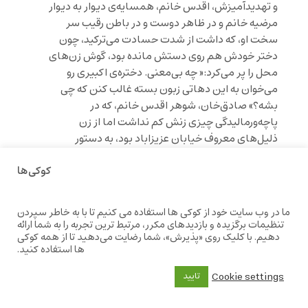
و تهدیدآمیزش، اقدس خانم، همسایه‌ی دیوار به دیوار
مرضیه خانم و در ظاهر دوست و در باطن رقیب سر
سخت او، که داشت از شدت حسادت می‌ترکید، چون
دختر خودش هم روی دستش مانده بود، گوش زن‌های
محل را پر می‌کرد:« چه بی‌معنی. دختره‌ی اکبیری‌ رو
می‌خوان به این دهاتی زبون بسته غالب کنن که چی
بشه؟» صادق‌خان، شوهر اقدس خانم، که در
پاچه‌ورمالیدگی چیزی زنش کم نداشت اما از زن
ذلیل‌های معروف خیابان عزیزاباد بود، به دستور
اقدس خانم هفته‌ای سه روز برای اصلاح سر طاسش به
کوکی‌ها
سلمانی رفت تا در میان مشتری‌ها و هماهنگ با چق
چق قیچی سلمانی بگوید:« برداشتن طرفو از دهات
اوردن که سرش شیره بمالن. خدارو آخه خوش می‌آد؟»
ما در وب سایت خود از کوکی ها استفاده می کنیم تا با به خاطر سپردن
تنظیمات برگزیده و بازدیدهای مکرر، مرتبط ترین تجربه را به شما ارائه
طولی نکشید که این اخبار مثل آتش توی خرمن کاه
دهیم. با کلیک روی «پذیرش»، شما رضایت می‌دهید تا از همه کوکی
افتاد و شایعات به سرعت کاه و کاهدان را سوزاند.
ها استفاده کنید.
طوری که عده‌ای از اهالی خیابان عزیزاباد موقع خریدن
Cookie settings
تایید
گوشت کم کم توی گوش رضا خواندند که :« حیف تو
نیست! …این همه دختر خوشگل، تو هم با اون