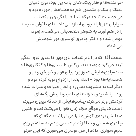
خواننده‌ها و هنرپیشه‌های باب روز بود، بوی دنیای
شیک و پیک و متمدن هم به مشامش خورده بود و
می‌خواست تا حدی که شرایط زندگی و زن قصاب
خیابان عزیزاباد بودن اجازه می‌داد، ادای بانوان متجدد
را در هم آورد. به شوهر متعصبش می‌گفت:« زمونه
عوض شده و دختر چادری تو سری‌خور شوهرش
می‌شه!»
نعمت آقا، که در ایام شباب نان توی کاسه‌ی عرق سگی
ترید می‌کرد و وصف نفس‌کش طلبیدن‌ها و کتکاری‌ها و
جنده‌بازی‌هایش هنوز ورد زبان قوم و خویش و در و
همسایه‌ها بود – البته بعد از ازدواج توبه کرده بود و
دیگر لب به مشروب نمی زد و اهل خیرات و مبرات شده
بود- با شنیدن حرف‌های نامربوط زنش رگ‌های
گردنش ورم می‌کرد، چشم‌هایش از حدقه بیرون می‌زد،
دست‌هایش موقع حرف زدن هوا را می‌شکافت و طنین
صدایش پرده‌ی گوش‌ها را می لرزاند :« مگه تو که
چادری هستی و مثلا زنمم هستی و دم به ساعتم روی
سرم سواری، دائم از من تو‌سری می‌خوری که این حرفو