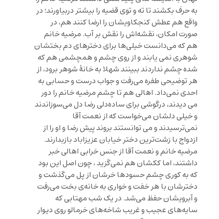
به حرف بکشند تا ته و توی قضیه را بیشتر دربیاورند؛ در
واقع هم عطش کنجکاویشان را ارضا کنند هم، در
صورت امکان، نقشه‌اش را نقش بر آب. مرضیه خانم
هم که می‌دانست خیلی‌ها برای دخترهای دم بختشان
شوهری نمی یابند و از روی چشم و همچشمی هم که
شده چشم نداردند ببینند شهلا به خانۀ شوهر برود، از
هر توضیحی طفره می‌رفت و جواب درست و حسابی به
احدی نمی‌داد. اهالی هم تا چشم مرضیه خانم را دور
می دیدند، درگوشی براى ساده‌دلی رضا دل می‌سوزاندند
و خیلی دلشان می‌خواست که از نعمت آقا
نمی‌ترسیدند و می توانستند بروند پیش رضا و او را از
ازدواج با زشت‌ترین دختر خیابان عزیزاباد بازبدارند.
مرضيه خانم و نعمت آقا از جنس خرابی اهالی خبر
داشتند، اما ککشان هم نمی‌گزید ، چون اصل این بود
که به کوری چشم حسودها خرشان از پل می‌گذشت و
دخترشان با هر خفت و خواری به خانه‌ی بخت می‌رفت
و آبرویشان حفظ می‌شد. در یک شب مهتابی که
سایه‌های عجیب و غریب شاخه‌های خرمالو روی دیوار