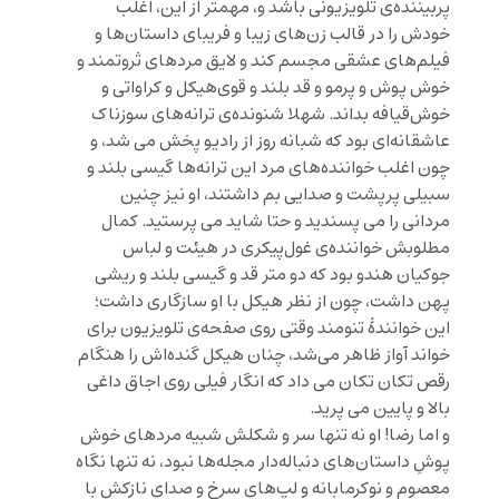
پربیننده‌ی تلویزیونی باشد و، مهمتر از این، اغلب
خودش را در قالب زن‌های زیبا و فریبای داستان‌ها و
فیلم‌های عشقی مجسم کند و لايق مردهای ثروتمند و
خوش‌ پوش و پرمو و قد بلند و قوی‌هیکل و کراواتی و
خوش‌قیافه بداند‌. شهلا شنونده‌ی ترانه‌های سوزناک
عاشقانه‌ای بود که شبانه روز از رادیو پخش می شد، و
چون اغلب خواننده‌های مرد این ترانه‌ها گیسی بلند و
سبیلی پرپشت و صدایی بم داشتند، او نیز چنین
مردانی را می پسندید و حتا شاید می پرستید. کمال
مطلوبش خواننده‌ی غول‌پیکری در هیئت و لباس
جوکیان هندو بود که دو متر قد و گیسی بلند و ریشی
پهن داشت، چون از نظر هیکل با او سازگاری داشت؛
این خوانندۀ تنومند وقتی روی صفحه‌ی تلویزیون برای
خواند آواز ظاهر می‌شد، چنان هیکل گنده‌اش را هنگام
رقص تکان تکان می داد که انگار فیلی روی اجاق داغی
بالا و پایین می پرید.
و اما رضا! او نه تنها سر و شکلش شبیه مردهای خوش
پوشِ داستان‌های دنباله‌دار مجله‌ها نبود، نه تنها نگاه
معصوم و نوکرمابانه و لپ‌های سرخ و صدای نازکش با