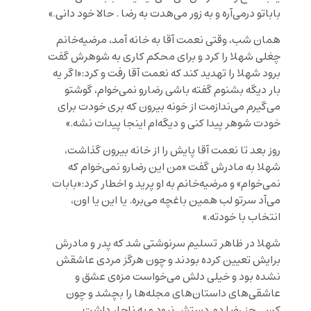
باباتو درمی‌آره و به زور می‌هدت به رضا . حالا خود دانی.»
همان شب، وقتی نعمت آقا به خانه آمد، مرضیه‌خانم
چغلی شهلا را کرد و برای محکم کاری به شوهرش گفت
برود شهلا را تهدید کند که نعمت آقا رفت و کرد:«اگر یه
بار دیگه بشنوم گفته باشی رضارو نمی‌خوام، گوشتو
می‌گیرم می‌ندازمت از خونه بیرون که بری خودت برای
خودت شوهر پیدا کنی و دیگه‌ام اینجا پیدات نشه.»
روز بعد تا نعمت آقا پایش را از خانه بیرون گذاشت،
شهلا به مادرش گفت «من این رضارو نمی‌خوام که
نمی‌خوام» و مرضیه‌خانم به او پرید و اخطار کرد:«بابات
می‌آد سرتو لب همین باغچه می‌بره. یا این یا اون،
انتخاب با خودته.»
شهلا در ظاهر تسلیم سرنوشتی شد که پدر و مادرش
برایش تعیین کرده بودند و چون هرگز مردی عاشقش
نشده بود و خیلی دلش می‌خواست مزه‌ی عشق و
عاشقی‌های داستان‌های مجله‌ها را بچشد و چون
کسی جز رضا دم دستش نبود و به ناچار داشت