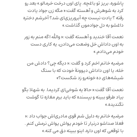
پاشوره، بریز تو باغچه. پای اون درخت خرمالو.» بعد رو
کرد به شوهرش و آهسته گفت:« مگه زن جواد یادت
رفته ؟ یادت نیست چه آبروریزی‌ای شد؟ آخرشم دختره
داغشو به دل جوادمون گذاشت.»
نعمت آقا خندید و آهسته گفت :« والله اگه منم به زور
به اون داداشِ خل وضعت می‌دادن، یه کاری دست
خودم می‌دادم.»
مرضیه خانم اخم کرد و گفت :« دیگه چی؟ دادش من
خله، یا اون داداش دیوونۀ خودت که با سنگ
شیشه‌های ده خونه‌رو زد شکست؟»
نعمت آقا گفت:« حالا یه شوخی‌ای کردیما. به شهلا بگو
بیاد طرفو ببینه و بپسنده که باید برم مغازه تا گوشت
نگندیده.»
مرضیه خانم به دلیل شم قوی مادری‌اش جواب داد :«
فعلا صداشو درنیار تا خودم یواش یواش نرمش کنم .
با توقعی که اون داره، اینو ببینه دق می کنه.»