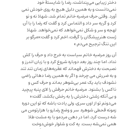
دختر زیبایی می‌پنداشت، رضا را شایستۀ خود
نمی‌دانست و به همین دلیل هیچ به روی خودش نمی
آورد. وقتی حرف مرضیه خانم تمام شد، شهلا نه و نو
کرد و گریه سر داد و التماس کرد و گفت که رضا را با آن
لهجه و سر و شکل نمی‌خواهد که نمی‌خواهد. شهلا
ژست هنرپیشگان را گرفت، اخم کرد و گفت:«مرگو بر
این ننگ ترجیح می‌دم.»
آن روز مرضیه خانم سیاست به خرج داد و حرف را کش
نداد، اما چند روز بعد دوباره شروع کرد و با زبان اندرز و
نصیحت به دخترش فهماند که عقربه‌هاى زمان تند تند
و به ضررش می‌ چرخد و اگر به همين رضا دهاتى راضی
نشودف باید یک عمر بی‌شوهر بماند و حرف کس و
ناکس را بشنود. مرضیه خانم حرفش را لای پنبه پیچید
و بی آنکه زشتی دخترش را به رخش بکشد، گفت:«
می‌دونم تو از اون سری، ولی یادت باشه که تو این دوره
زمونه قحطی شوهره. سر و وضع رضارو با هزارتومن می
شه درست کرد، اما در دهن مردمو با یه مشت طلا
همی نمی‌شه بست. یه کت و شلوار خوش‌دوخت