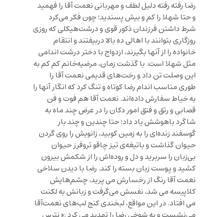
رضا رفته رفته دلیل لطف و مهربانی نعمت آقا را فهمید
و حتا شهلا را کم و بیش پسندید؛ چون فکر می‌کرد
شرط داشتن فرزندان ذکور قوی و درشت‌هیکلی که روزی
روزگاری بتوانند با اهالی ده بالا دربیفتند و انتقام
خانواده را از آنها بگیرند، ازدواج با دختر درشت اندامی
مثل شهلا است. با گذشت زمان، مرضیه‌خانم کم کم به
این وصلت تن داد و رخت‌های قدیمی نعمت آقا را
طوری مناسب اندام رضا کوتاه و تنگ کرد که انگار آنها را
به خیاط سفارش داده‌اند. نعمت آقا هم فوت و فن
قصابى و رتق و فتق امور دکان را در عرض چند ماه به
شاگرد باهوشش یاد داد؛ حتا چندین و چند بار
گوسفند زنده‌ای را به زمین کوبید، زانویش را روی گردن
حیوان گذاشت و باتیغه‌ی تیز چاقو تروفرز حیوان
بی‌زبان را سربرید و دل و روده‌اش را از شکمش بیرون
کشید و پوست زبان بسته را کند. رضا با دیدن سلاخی
نعمت آقا رنگ از رخسارش می پرید، چشم‌هایش
کلاپیسه می شد، نفسش می‌گرفت و زبانش به لکنت
می افتاد. در این مواقع، لبخندی کنج لب‌های نعمت‌آقا
می‌نشست و به شوخی رضا را تهدید می کرد :« نترس