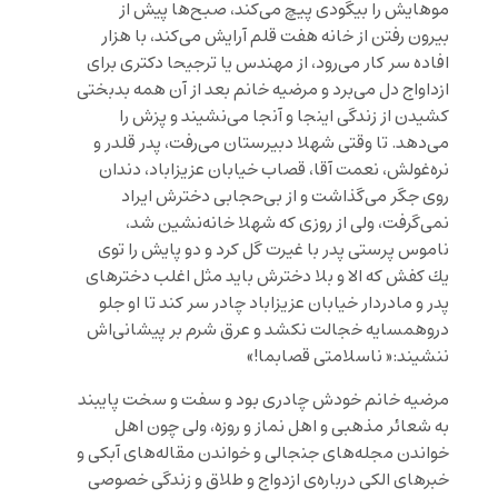
موهايش را بيگودى پیچ می‌کند، صبح‌ها پيش از
بیرون رفتن از خانه هفت قلم آرايش می‌کند، با هزار
افاده سر کار می‌رود، از مهندس یا ترجیحا دکتری برای
ازداواج دل می‌برد و مرضیه خانم بعد از آن همه بدبختی
کشیدن از زندگی اینجا و آنجا می‌نشیند و پزش را
می‌دهد. تا وقتى شهلا دبيرستان مى‌رفت، پدر قلدر و
نره‌غولش، نعمت آقا، قصاب خیابان عزیزاباد، دندان
روی جگر می‌گذاشت و از بى‌حجابی دخترش ایراد
نمی‌گرفت، ولی از روزی که شهلا خانه‌نشین شد،
ناموس پرستی پدر با غیرت گل کرد و دو پايش را توی
يك كفش که الا و بلا دخترش باید مثل اغلب دخترهای
پدر و مادردار خیابان عزیزاباد چادر سر کند تا او جلو
دروهمسایه خجالت نكشد و عرق شرم بر پیشانی‌اش
ننشیند:« ناسلامتی قصابما!»
مرضیه‌ خانم خودش چادری بود و سفت و سخت پایبند
به شعائر مذهبی و اهل نماز و روزه، ولی چون اهل
خواندن مجله‌های جنجالی و خواندن مقاله‌های آبکی و
خبرهای الکی درباره‌ی ازدواج و طلاق و زندگی خصوصی