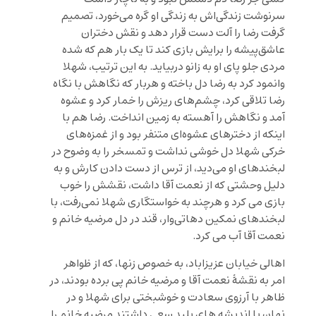
سرنوشت زندگی‌اش به زندگی او گره می‌خورد، تصمیم
گرفت رضا را آلت دست قرار دهد و نقش دختران
عاشق‌پیشه را برایش بازی کند تا یک بار هم که شده
مردی جلو پای او به زانو دربیاید. به این ترتیب، شهلا
وانمود کرد به رضا دل باخته و هربار که نگاهش با نگاه
رضا تلاقی کرد، چشم‌های ریزش را خمار کرد و عشوه
آمد و نگاهش را آهسته به زمین انداخت. رضا هم با
اینکه از دخترهای عشوه‌ای متنفر بود و از غمزه‌های
خرکی شهلا دل خوشی نداشت و تمسخر را به وضوح در
لبخندهای او می‌دید، از ترس از دست دادن کارش و به
دلیل وحشتی که از نعمت آقا داشت، نقشش را خوب
بازی می کرد و هرچند به خواستگارى شهلا نمی‌رفت، با
لبخندهای نمکین دهاتی‌وار، قند در دل مرضيه خانم و
نعمت آقا آب می کرد.
اهالی خيابان عزيزاباد، به خصوص زنها، كه از ظواهر
امر به نقشۀ نعمت آقا و مرضيه خانم پی برده بودند، در
ظاهر با آرزوی سعادت و خوشبختی برای شهلا و در
نهان با اندیشه ‌های پلید سعی داشتند مرضیه خانم را