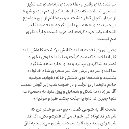
خواننده‌های وقیح و جفا دیده‌ی ترانه‌های غم‌انگیز
تناسبی نداشت، که بدتر از همه کچل هم بود، و شهلا
از مردان کچل تنفر داشت. مرضیه‌خانم از این موضوع
بی‌خبر نبود و به همین دلیل اگرچه به نعمت آقا در
انتخاب رضا خرده گرفت، اما می‌دانست چارۀ دیگری
هم نیست.
وقتی آن روز نعمت آقا به دکانش برگشت، کله‌اش را به
کار انداخت و تصمیم گرفت رضا را با حقوقی بخور و
نمیر به شاگردى بپذیرد و به او اجازه بدهد شاگرد
ساکت و سر به زیرش حتا سر سفره‌ی شام خانواده
بنشیند و شب‌ها توی هشتی خانه بخوابد. مرضیه
خانم بازهم از رو نرفت و در خلوت شب زیر گوش نعمت
آقا غر زد :« نه شکل و شمایل و پول داره، نه تحصیلات.
تنها چیزی که داره یه جفت چشم هیز و موذیه.»
نعمت آقا به شوخی گفت :« برو خدارو شکر کن که
شوهر قد‌کوتاه گیر شهلا می‌آد. فکرشو بکن، اگه قد
شوهرش بلند بود، لابد سر دخترشون می‌خورد به تاق.