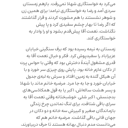
می‌کرد به خواستگاری شهلا نمی‌رفت. بازهم زمستان
سردی آمد و رضا به خواستگاری نیامد؛ برای همین زن
و شوهر نشستند با هم مشورت کردند و قرار گذاشتند
که اگر رضا تا بهار چشم سفیدی کرد و پا پیش
نگذاشت، نعمت آقا پيش‌قدم بشود و او را وادار به
خواستگاری کند.
زمستان به نيمه رسيده بود كه برف سنگينی خیابان
عزیزاباد را سفید‌پوش کرد. فکر و خیال نعمت آقا به
قدری مشغول آیندۀ دخترش بود که وقتی با حواس پرت
از دکان عازم خانه بود، پایش روی چیزی سر خورد و با
آن هیکل گنده به زمین افتاد و سرش به لبه‌ی جدول
خیابان خورد و جا به جا مرد. مرضيه خانم ماند با شهلا
و پسر هشت ساله‌اش، اكبر يا به قول همکلاسی‌های
بدجنسش، اكبر شلى. خوشبختانه وقتى نعمت آقا به
سرای باقى شتافت، برای لنگ نماندن چرخ زندگی
بازماندگان صغیر و کبیرش سه خانه و دو دكان در
جهان فانى باقی گذاشت. مرضیه خانم هم که
می‌دانست مدم دنبال بهانه هستند تا حرف دربیاورند،