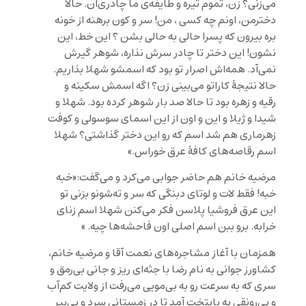
می‌زنی؟ زن، تموم تيره و طایفه‌ی ما چادری‌ان. حالا
دخترمن، اونم چه کسی ، من! سر و كون برهنه از خونه
بره بيرون که پسرا حالی به حالی بشن ؟ این خط، این
نشون! این دختر تا چادر سرش نذاره، شوهر گیرش
نمی‌آد. همه‌اش اصرار تو بود که اسمشو شهلا بذاریم.
حالا نتیجۀ کاراتو می‌بینی زن؟ اگه اسمش سکینه و
رقیه و زهره بود تا حالا صد بار شوهر کرده بود. شهلا و
شیدا و ژیلا و این و اون از این اسمای سوسولی و کوفت
زهرماری هم شد اسم که رو این دختر گذاشتی؟ شهلا
اسم رقاصه‌های کافۀ عرق خوراس.»
مرضیه خانم هم حاضر جوابی می‌کرد و می‌گفت:«خبه
خبه! فقط لات و لوتای دبنگی که سر و ته‌شونو بزنی تو
این عرق فروشیا پلاسن فکر می‌کنن شهلا اسم زنای
خرابه. برو ببن اسم اصلی اون فاحشه‌ها چیه. »
همزمان با آغاز مشاجره‌های نعمت آقا و مرضیه خانم،
کشاورز جوانی به نام رضا با جثه‌ای ریز و جانی بی‌رمق و
سری که به سرعت رو به بی‌مویی می‌رفت از ولایت کم‌آب
و بی‌رونقی به پایتخت آمد تا در زمستانی سرد و بی‌پیر