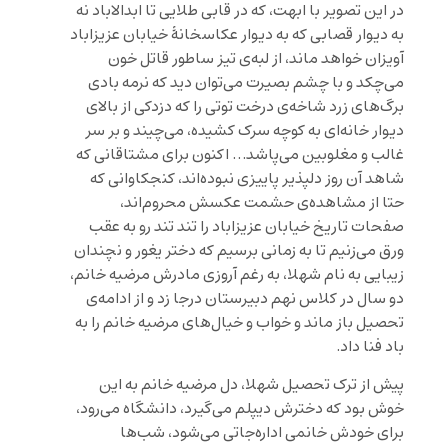
در اين تصوير با ابهت، كه در قابی طلایی تا ابدالاباد نه
به دیوار قصابی که به دیوار عکاسخانۀ خیابان عزیزاباد
آویزان خواهد ماند، از لبه‌ی تيز ساطور قاتل خون
می‌چكد و با چشم بصیرت می‌توان دید که نرمه بادى
برگ‌های زرد شاخه‌ی درخت توتی را كه دزدكى از بالاى
ديوار خانه‌ای به کوچه سرک کشیده، می‌چيند و بر سر
غالب و مغلوبین می‌پاشد… اکنون برای مشتاقانی که
شاهد آن روز دلپذیر پاییزی نبوده‌اند، کنجکاوانی که
حتا از مشاهده‌ی حشمت عکسش محروم‌اند،
صفحات تاریخ خیابان عزیزاباد را تند تند رو به عقب
ورق می‌زنیم تا به زمانی برسیم که دختر یغور و نچندان
زیبایی به نام شهلا، به رغم آروزى مادرش مرضیه خانم،
دو سال در کلاس نهم دبيرستان درجا زد و از ادامه‌ی
تحصیل باز ماند و خواب و خیا‌ل‌های مرضیه خانم را به
باد فنا داد.
پیش از ترک تحصیل شهلا، دل مرضیه خانم به این
خوش بود که دخترش ديپلم می‌گيرد، دانشگاه می‌رود،
براى خودش خانمی اداره‌جاتى می‌شود، شب‌ها