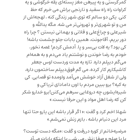
کمر‌کرستی و یه پیرهن مغز پسته‌ای یقه خرگوشی و یه
کراوات راه راه سفید و نارنجی براش می خرم که حظ
کنی. یکی دو سالم که توی شهر زندگی کنه ، لهجه‌اش از
من و تو شهری‌تر و تهرونی‌تر می شه. مگه یدالله و
شیرعلی و چراغ‌علی و فلانی و بهمانی نیستن ؟ چرا راه
دور بریم، آقاجونت، همین بابات جلو چشمت باشه!
کی بود؟ یه لات بی‌سر و پا. آدمش کردم! غصه نخور،
خودم به رضا خوندن و نوشتنم یاد می‌دم و به همه‌ام
می‌گم دیپلم داره. تازه یه مدت وردست اوس جعفر
کاشیکارم کار کرده، می گم فوق‌دیپلم ساختمون داره،
ولی از شغل آزاد خوشش می‌آمد واومده تو قصابی. کی
به کیه؟ برو ببین مردم با اون دامادای تریاکی و
شیره‌ایشون چه دروغایی سرهم می‌کنن!برو خدارو شکر
کن که رضا اهل مواد و این حرفا نیست.»
شهلا اخم کرد و گفت :« اگر قرار باشه این یارو حتا تنها
مرد این دنیام باشه ، بازم زنش نمی‌شم.»
مرضیه‌خانم از کوره دررفت و گفت :«مگه دست توست؟
یا با صلح و صفا زنش می شی، یا اینکه بابات می‌آد