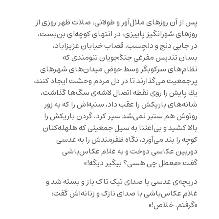
پس از آن روزهاى ملال‌آور و طولانى، صلات ظهر روزی از
روزهای شورانگیز پاييزى، در انتهای کوچه‌ای بن‌بست،
در جایی دنج و دلچسب، قصاب خیابان عزیزاباد،
بسان تنديس مفرغی جنگجویان تنومندی كه
نظام‌های سرکوبگر وسط حوض ميدان‌هاى شهرهای
پر‌جمعیت می‌گذارند تا در دل مردم وحشت ایجاد کنند،
يك پایش را روى نقطه اتصال لاشه‌ی سگ‌ها گذاشت،
شانه‌های باریکش را عقب داد، سنیه‌اش را که به زور
روتوش هم ستبر نمی‌شد سپر کرد، گردن باریکش را
بالا كشيد و بی‌اعتنا به سیل جمعيتى كه هلهله‌‌کنان
كوچه را بند می‌آورد، نگاه ظفرمندش را به عدسی
دوربین عکاسی دوخت و به غلام عکاس‌باشی
گفت:«معطل چی هسی؟ بیگیر دیگه!»
دریچه‌ی عدسی با صدای تیک تاک باز و بسته شد و
غلام عکاس‌باشی با صدای نازک و زنانه‌اش گفت:
«گرفتم. خلاص!»