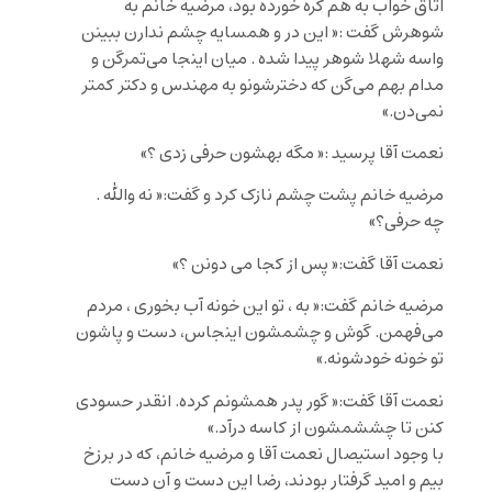
اتاق خواب به هم گره خورده بود، مرضیه خانم به
شوهرش گفت :« این در و همسایه چشم ندارن ببینن
واسه شهلا شوهر پیدا شده . میان اینجا می‌تمرگن و
مدام بهم می‌گن که دخترشونو به مهندس و دکتر کمتر
نمی‌دن.»
نعمت آقا پرسید :« مگه بهشون حرفی زدی ؟»
مرضیه خانم پشت چشم نازک کرد و گفت:« نه والله .
چه حرفی؟»
نعمت آقا گفت:« پس از کجا می دونن ؟»
مرضیه خانم گفت:« به ، تو این خونه آب بخوری ، مردم
می‌فهمن. گوش و چشمشون اینجاس، دست و پاشون
تو خونه خودشونه.»
نعمت آقا گفت:« گور پدر همشونم کرده. انقدر حسودی
کنن تا چششمشون از کاسه درآد.»
با وجود استیصال نعمت آقا و مرضیه خانم، که در برزخ
بیم و امید گرفتار بودند، رضا این دست و آن دست