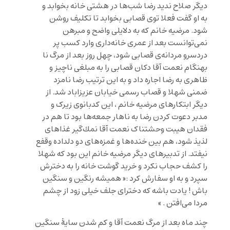
دیگر صلاح ندید رضا شب‌ها در هشتی خانه بخوابد و
به او گفت فعلا توی قصابى بخوابد تا تکلیف روشن
شود. مرضيه خانم که به دلايلى واضح و مبرهن
نمی‌توانست بعد از عمرى خانه‌دارى وارد كسب پر
دردسرو مردانه‌ی قصابی شود، چهل روز بعد از مرگ نا
بهنگام نعمت آقا دكان قصابی را به مبلغی ناچیز و
ظاهری به رضا اجاره داد و به این ترتیب رضا نامزد
ضمنی شهلا و قصاب رسمی خيابان عزيزاباد شد. از
دیگر ابتکارهای مرضیه خانم ، این کدبانوی زیرک و
مدبر دعوت کردن رضا به ناهار جمعه‌ها بود تا هم در
فقدان هیبت وحشتناک نعمت آقا نمك‌گیر غذاهاى
لذيذ شود، هم بين خنده‌ها و غمزه‌های دو دلداده وقفع
نیفتد. از تدبیرهای دیگر مرضیه خانم این بود که شهلا
را کشف حجاب نکرد و خريد گوشت خانه را به دخترش
سپرد و به او سفارش كرد :« هميشه رنگین و سنگين
باش ! یادت باشه که دختراى جلف خيلى زود از چشم
مردا می‌افتن . »
چند ماه بعد از مرگ نعمت آقا و کم شدن سایۀ سنگین