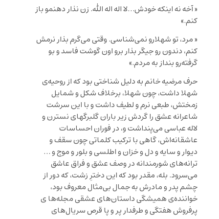
« آخه نه اینکه خودش…لا اله اله الله. زن نذار دهنمو باز
کنم.»
« مرد، تو شهلارو نمی‌شناسی. وقتی می‌گرم بذار نرمش
کنم، دندون رو جیگر بذار برو اون گوشت فاسد و بو
گرفته‌رو بنداز به مردم.»
حرف مرضیه خانم به دلیل شناختی بود که از روحیه‌ی
شهلا داشت، چون شهلا، برخلاف شکل و شمایل
زمختش، طبعی نرم و لطیف داشت و با این سرشت
شاعرانه عشق را گردش زیر باران گلبرگهای نسترن و
لاله عباسی می‌پنداشت و، در فوران احساسات
عاشقانه‌اش، گاهی با ترکیب کلماتی چون سقف و
دیوار و سایه و دل و خزان و اطلسی و بلور و موج و …
ترانه‌های شورمندانه در وصف عشق و فراق عاشق
می‌سرود. بله، مقدر بود که این دخترِ زشت، که دور از
چشم پدر و مادرش به جمال بی‌مثال معروف بود،
خواننده‌ی همیشگی داستان‌های عشقی مجله‌ها ی
پرفروش هفتگی و طرفدار پر و پا قرص سریال‌های