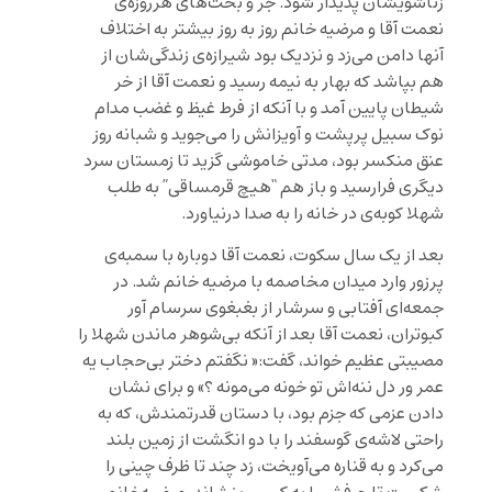
زناشویشان پدیدار شود. جر و بحث‌های هرروزه‌ی
نعمت آقا و مرضیه خانم روز به روز بیشتر به اختلاف
آنها دامن می‌زد و نزدیک بود شیرازه‌ی زندگی‌شان از
هم بپاشد که بهار به نیمه رسید و نعمت آقا از خر
شیطان پایین آمد و با آنکه از فرط غیظ و غضب مدام
نوک سبیل پرپشت و آویزانش را می‌جوید و شبانه روز
عنق منکسر بود، مدتی خاموشی گزید تا زمستان سرد
دیگری فرارسید و باز هم “هیچ قرمساقی” به طلب
شهلا کوبه‌ی در خانه را به صدا درنیاورد.
بعد از یک سال سکوت، نعمت آقا دوباره با سمبه‌ی
پرزور وارد میدان مخاصمه با مرضیه خانم شد. در
جمعه‌ای آفتابی و سرشار از بغبغوی سرسام آور
کبوتران، نعمت آقا بعد از آنکه بی‌شوهر ماندن شهلا را
مصیبتی عظیم خواند، گفت:« نگفتم دختر بی‌حجاب یه
عمر ور دل ننه‌اش تو خونه می‌مونه ؟» و برای نشان
دادن عزمی که جزم بود، با دستان قدرتمندش، كه به
راحتی لاشه‌‌ی گوسفند را با دو انگشت از زمين بلند
می‌کرد و به قناره می‌آويخت، زد چند تا ظرف چینی را