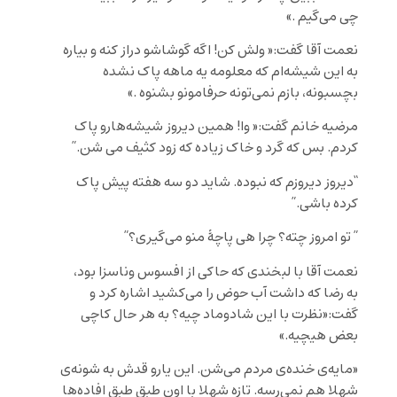
چی می‌گیم .»
نعمت آقا گفت:« ولش کن! اگه گوشاشو دراز کنه و بیاره
به این شیشه‌ام که معلومه یه ماهه پاک نشده
بچسبونه، بازم نمی‌تونه حرفامونو بشنوه .»
مرضیه خانم گفت:« وا! همین دیروز شیشه‌هارو پاک
کردم. بس که گرد و خاک زیاده که زود کثیف می شن.”
“دیروز دیروزم که نبوده. شاید دو سه هفته پیش پاک
کرده باشی.”
” تو امروز چته؟ چرا هی پاچۀ منو می‌گیری؟”
نعمت آقا با لبخندی که حاکی از افسوس وناسزا بود،
به رضا که داشت آب حوض را می‌کشید اشاره کرد و
گفت:«نظرت با این شادوماد چیه؟ به هر حال کاچی
بعض هیچیه.»
«مایه‌ی خنده‌ی مردم می‌شن. این یارو قدش به شونه‌ی
شهلا هم نمی‌رسه. تازه شهلا با اون طبق طبق افاده‌ها