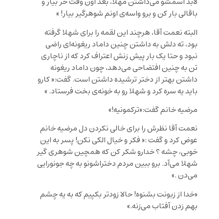
لابد اسمشو می‌ذاشتن مهلا، بعد اون وقت خر بیار و
باقالی بار کن و برو واسه‌ی اونم شوهرگیر بیار! »
البته نعمت آقا، هرچند این لقمه را برای شهلا گرفته
بود، ته دلش به داشتن چنین داماد ریغونه‌ای راضی
نبود و حتا یک بار پیش زنش اعتراف کرد که از ناچاری
تن به چنین افتضاحی می‌دهد، چون داماد ریغونه
داشتن بهتر از دختر ترشیده داشتن است. گفت:« کارو
باید یه سره کرد و شهلا رو به خونه‌ی بخت فرستاد. »
مرضیه خانم گفت:«ترکمونیه!»
نعمت آقا نظرش را برای خالی نکردن دل مرضیه خانم
عوض کرد و گفت :« فکر و خیال الکی نکن! پسر به این
خوبی، چشه ؟ خدارو شکر کن که همچین شوهری گیر
شهلا می‌آد. برو ببین مردم دختراشونو به چه جونورایی
می‌دن .»
«خدا از زبونت بشنوه! حالا زودتر بکپیم که به یه چشم
بهم زدن آفتاب می‌زنه.»