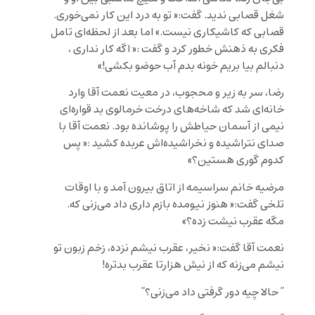
شغل قصابی ندید. گفت:« تو به درد این کار نمی‌خوری.
قصابی که کاشیکاری نیست.» اما بعد از لحظه‌ای تامل
فکری به ذهنش خطور کرد و گفت :« اگه کار نداری ،
دنبالم بیا بریم خونه بدم آب حوضو بکشی‌!‌»
رضا، سر به زیر و محجوب، در معیت نعمت آقا وارد
خانه‌ای شد که شاخه‌های درخت خرمالوی بد قواره‌ای
نیمی از آسمان حیاطش را پوشانده بود. نعمت آقا با
صدای نتراشیده و نخراشیده‌اش عربده کشید :« پس
کدوم گوری هستین؟»
مرضیه خانم سراسیمه از اتاق بیرون آمد و با اوقات
تلخی گفت:« هنوز نیومده بازم داری داد می‌زنی که.
مگه عقرب نیشت زده؟»
نعمت آقا گفت:« نخیر، عقرب نیشم نزده، زخم زبون تو
نیشم می‌زنه که از نیش هزارتا عقرب بدتره!
” حالا چیه دور گرفتی داد می‌زنی؟”