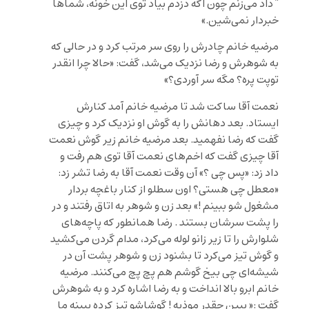
” داد می‌زنم چون اگه دزدم بیاد توی این خونه، شماها
خبردار نمی‌شین.»
مرضیه خانم چادرش را روی سر مرتب کرد و در حالی که
به شوهرش و رضا نزدیک می‌شد، گفت: «حالا چرا انقدر
توپت‌ پره‌؟ مگه سر آوردی؟»
نعمت آقا ساکت شد تا مرضیه خانم آمد کنارش
ایستاد. بعد دهانش را به گوش او نزدیک کرد و چیزی
گفت که رضا نفهمید. بعد مرضیه خانم زیر گوش نعمت
آقا چیزی گفت که اخم‌های نعمت آقا توی هم رفت و
داد زد: «پس چی ؟» آن وقت نعمت آقا به رضا تشر زد:
«معطل چی هستی؟ اون سطلو از کنار باغچه بردار
مشغول شو ببینم !» بعد زن و شوهر به اتاق رفتند و در
را پشت سرشان بستند . رضا همانطور که پاچه‌های
شلوارش را تا زیر زانو لوله می‌کرد، مدام گردن می‌‌کشید
و گوش تیز می‌کرد تا بشنود زن و شوهر پشت آن در
شیشه‌ای چی بیخ گوشم هم پچ پچ می‌کنند. مرضیه
خانم ابرو بالا انداخت و به رضا اشاره کرد و به شوهرش
گفت :« ببین چقدر موذیه ! گوشاشو تیز کرده ببینه ما