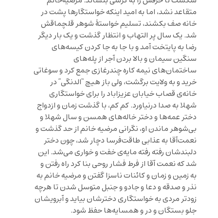
شکست تا حرفش را به کرسی بنشاند. مرضیه‌خانم
متقاعد نشد، اما به امید اینکه خواستگارها پشت در
خانه صف بکشند، تسلیم خواستۀ شوهر قلچماقش
شد. یک سال پر التهاب و انتظار گذشت و یک بار دیگر
رضا به پایتخت آمد و با جا به جا کردن کیسه‌های
سنگین سیمان و بالا بردن آجر از پله‌های
ساختمان‌های نیمه کاره چندرغازی جمع کرد و سوغاتی
خرید و به ولایت برگشت، ولی باز هیچ “الدنگی” در
خانه‌ی قصاب خیابان عزیزاباد را برای خواستگاری
شهلا به صدا درنیاورد. کم کم، با گذشت زمان و ازدواج
دختر عمه‌ها و دختر خاله‌های همسن و سال شهلا و
بی‌شوهر ماندن او، نگرانی مرضیه خانم از حد گذشت و
نعمت‌آقا به عذابی طاقت‌فرسا دچار شد، چون دختر
دلبندشان رفته رفته مایه‌ی خفت و خواری می‌شد. این
شد که نعمت آقا از فرط فشار روحی بنا کرد راه رفتن و
به زمین و زمان و کائنات ناسزا گفتن و مرضيه خانم به
نذر و صدقه و دعا و جادو و جنبل متوسل شدن تا هرچه
زودتر مردی به خواستگاری دخترشان بیاید و آبرویشان
جلو بستگان و در و همسایه‌ها حفظ شود.