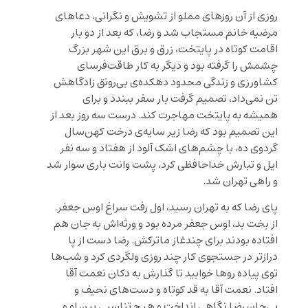
روزى از آن روزهاى مملو از تشويش و نگرانى، دعاهای
مرضیه خانم مستجاب شد و رضا، که بعد از دو بار
اقامت کوتاه در پایتخت، زرق و برق این شهر بزرگ
چشمش را گرفته بود و دیگر به کار طاقت‌فرسای
کشاورزی و زندگی محدود دهکد‌ه‌ی بی‌رونق زادگاهش
تن نمی‌داد، تصمیم گرفت بار سفر ببندد و برای
همیشه به پایتخت مهاجرت کند. درست سه روز بعد از
این تصمیم بود که رضا زیر سایه‌ی درخت کهن‌سال
گردوی ده، با چشم‌های اشک آلود از هفتاد و سه نفر
ایل و تبارش خداحافظی کرد، پشت وانت باری سوار شد
و راهی تهران شد.
پای رضا که به تهران رسید، اول رفت سراغ اوس جعفر.
از بخت بد، اوس جعفر مرده بود و ورثه‌اش به جان هم
افتاده بودند برای چندغاز ماترکش. رضا دست از پا
درازتر در جستجوی کار چند روزی ولگردی کرد و شب‌ها
توی پیاده روها خوابید تا گذارش به دکان نعمت آقا
افتاد. نعمت آقا به قد کوتاه و دست‌های نحیف و
بی‌جان رضا نگاهی انداخت و هیچ تناسبی بین او و