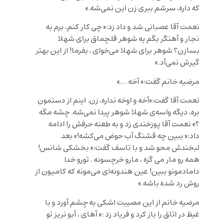
که داره، سرشم ببری زن این نمی‌شه.»
نعمت آقا عصبانی شد و داد زد:« چی کار کنم، برم به
نجار و آهنگر بگم یه شوهر قلچماق برای شهلا
بسازن؟ شوهر برای شهلا می‌خوای ، بفرما! از این بهتر
گیرش نمی‌آد.»
مرضیه خانم گفت:« آخه …»
نعمت آقا گفت:«آخه و اوخه نداره، زن. اینم از دستمون
بره، دیگه واسه‌ی شهلا شوهر پیدا نمی‌شه. چشه مگه
؟» نعمت آقا پوزخندی زد و به طعنه حرفش را ادامه
داد:« ببین چه قشنگ آب حوض می‌کشه!» بعد
لبخندش محو شد و با تاسف گفت:« بخشکی شانس!
همه رو مار می گزه ، مارو خرچسونه . تورو خدا
دامادمونو ببین! عین هندونه‌ای می‌مونه که کامیون از
روش رد شده باشه.»
مرضیه خانم از این مصیبت اشکی به چشم آورد و با
غیظ در اتاق را باز کرد و فریاد زد :« آهای ، آبو نریز تو