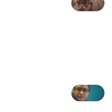
صد و
بیستمین
سالگرد
انقلاب
مشروطه
– «از
فرمان تا
فریاد»؛
ادبیات و
موسیقی
در انقلاب
مشروطه
6 آگوست
2026
شعری
از آزاده
طاهایی
3 آگوست
2026