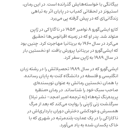
بیگانگی با خواسته‌هایش گذرانده است. در این رمان،
استیونز در لحظاتی کمیاب در پایان اثر به تباهی
زندگانی‌ای که در پیش گرفته پی می‌برد.
کازو ایشی‌گورو ۸ نوامبر ۱۹۵۴ در ناگازاکی در ژاپن
متولد شد. پدر او که در زمینه اقیانوس‌ها تحقیق
می‌کرد در سال ۱۹۶۰ به بریتانیا مهاجرت کرد. چنین بود
که ایشی‌گورو در بریتانیا پرورش یافت. او نخستین بار
در سال ۱۹۸۹ به ژاپن سفر کرد.
ایشی‌گورو که در سال ۱۹۸۹ تحصیلاتش را در رشته زبان
انگلیسی و فلسفه در دانشگاه کنت به پایان رسانده،
با همان نخستین رمانش به عنوان نویسنده‌ای
صاحب سبک خود را شناساند. در رمان «منظره
پریده‌رنگ تپه‌ها» (به ترجمه امیر امجد- نشر نیلا)
سرگذشت زنی ژاپنی را روایت می‌کند که بعد از مرگ
همسرش و خودکشی دخترش دوران بارداری‌اش در
ناکازاکی را در یک عمارت بلندمرتبه در شهری که با
خاک یکسان شده به یاد می‌آورد.