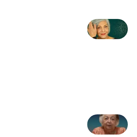
کژمیر:
مرگ
به
مثابه
نظام،
سوگ
به
مثابه
تاریخ
31
جولای
2026
علا خاکی:
«کمانگیر»
– برای