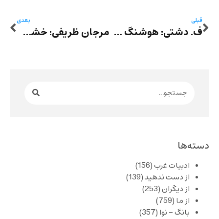
قبلی
بعدی
ف. دشتی: هوشنگ گلشیری، نو- حروفیِ داستان فارسی
مرجان ظریفی: خشم یک زن سرخپوست
دسته‌ها
ادبیات غرب
(156)
از دست ندهید
(139)
از دیگران
(253)
از ما
(759)
بانگ – نوا
(357)