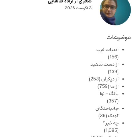
شعری از آزاده طاهایی
3 آگوست 2026
موضوعات
ادبیات غرب
(156)
از دست ندهید
(139)
از دیگران
(253)
از ما
(759)
بانگ – نوا
(357)
جانباختگان
کودک
(36)
چه خبر؟
(1,085)