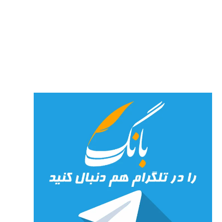
شهرنوش
پارسی
پور،
«شهری
جان»
27 جولای
2026