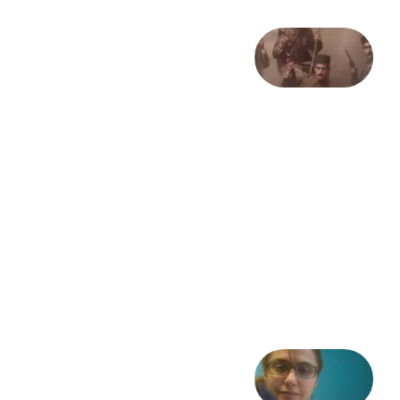
صد و
بیستمین
سالگرد
انقلاب
مشروطه
– «از
فرمان تا
فریاد»؛
ادبیات و
موسیقی
در انقلاب
مشروطه
6 آگوست
2026
شعری
از آزاده