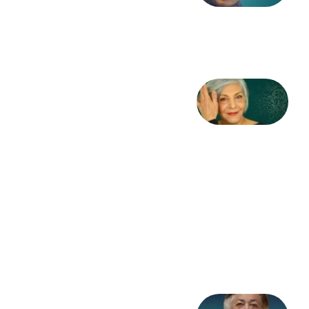
طاهایی
3 آگوست
2026
کژمیر:
مرگ
به
مثابه
نظام،
سوگ
به
مثابه
تاریخ
31
جولای
2026