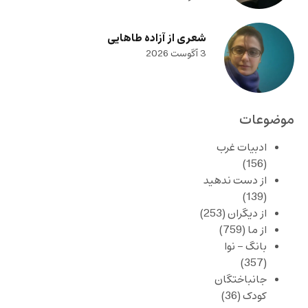
شعری از آزاده طاهایی
3 آگوست 2026
موضوعات
ادبیات غرب
(156)
از دست ندهید
(139)
از دیگران
(253)
از ما
(759)
بانگ – نوا
(357)
جانباختگان
کودک
(36)