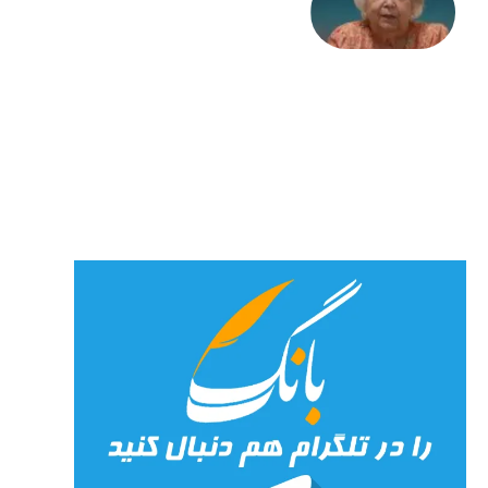
علا خاکی:
«کمانگیر»
– برای
شهرنوش
پارسی
پور،
«شهری
جان»
27 جولای
2026