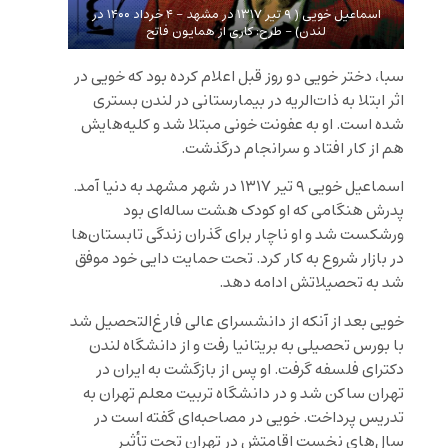
اسماعیل خویی ( ۹ تیر ۱۳۱۷ در مشهد – ۴ خرداد ۱۴۰۰ در
لندن) – طرح: کاری از همایون فاتح
سبا، دختر خویی دو روز قبل اعلام کرده بود که خویی در
اثر ابتلا به ذات‌الریه در بیمارستانی در لندن بستری
شده است. او به عفونت خونی مبتلا شد و کلیه‌هایش
هم از کار افتاد و سرانجام درگذشت.
اسماعیل خویی ۹ تیر ۱۳۱۷ در شهر مشهد به دنیا آمد.
پدرش هنگامی که او کودک هشت ساله‌ای بود
ورشکست شد و او ناچار برای گذران زندگی تابستان‌ها
در بازار شروع به کار کرد. تحت حمایت دایی خود موفق
شد به تحصیلاتش ادامه دهد.
خویی بعد از آنکه از دانشسرای عالی فارغ‌التحصیل شد
با بورس تحصیلی به بریتانیا رفت و از دانشگاه لندن
دکترای فلسفه گرفت. او پس از بازگشت به ایران در
تهران ساکن شد و در دانشگاه تربیت معلم تهران به
تدریس پرداخت. خویی در مصاحبه‌ای گفته است در
سال‌های نخست اقامتش در تهران تحت تأثیر