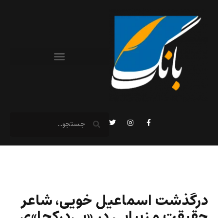
درگذشت اسماعیل خویی، شاعر
حقیقت و زیبایی در «بی‌درکجا»ی