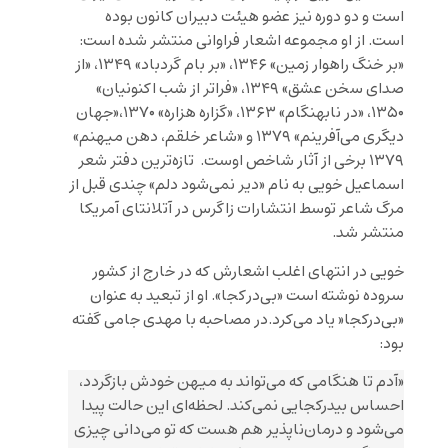
است و دو دوره نیز عضو هیئت دبیران کانون بوده
است. از او مجموعه اشعار فراوانی منتشر شده است:
«بر خنگ راهوار زمین» ۱۳۴۶، «بر بام گردباد» ۱۳۴۹، «از
صدای سخن عشق» ۱۳۴۹، «فراتر از شب اکنونیان»
۱۳۵۰، «در نابهنگام» ۱۳۶۳، «گزاره هزاره» ۱۳۷۰،«جهان
دیگری می‌آفرینم» ۱۳۷۹ و «شاعر خلقم، دهن میهنم»
۱۳۷۹ برخی از آثار شاخص اوست. تازه‌ترین دفتر شعر
اسماعیل خویی به نام «دیر نمی‌شود دلم» چندی قبل از
مرگ شاعر توسط انتشارات زاگرس در آتلانتای آمریکا
منتشر شد.
خویی در انتهای اغلب اشعارش که در خارج از کشور
سروده نوشته است «بی‌در‌کجا». او از تبعید به عنوان
«بی‌درکجا« یاد می‌کرد.در مصاحبه با مهدی جامی گفته
بود:
«آدم تا هنگامی که می‌تواند به میهن خودش بازگردد،
احساس بیدرکجایی نمی‌کند. لحظه‌ای این حالت پیدا
می‌شود و درمان‌ناپذیر هم هست که تو می‌دانی چیزی