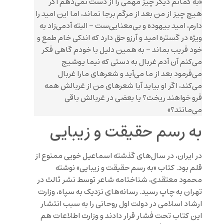
«به گمانم دیگر چیز مهمی را از دست نمی‌دهم اگر
هیچ چیز از من بعد از مرگم برجا نماند، اما این امید را
دارم، امید بیهوده و بی‌معنایی‌ست – البته آدمی‌زاد به
ویژه در گستره امید و آرزو حق دارد که اندکی خام طمع و
خود فریب بماند – به همین دلیل با خودم گاهی فکر
می‌کنم آن آدم غربال به دستی که نیما یوشیج
می‌فرمود بعد از ما می‌آید و شعرهای مارا غربال
می‌کند، اگر او بیاید آیا شعرهای من از غربالش همه
فرو خواهند ریخت؟ یا بعضی در غربالش باقی
می‌مانند؟»
به رسم حقیقت و زیبایی
در ایران، در سال‌های گذشته اسماعیل خویی ممنوع از
قلم بود. کتاب «به رسم حقیقت و زیبایی» نوشته
محمود معتقدی، شناختامه شاعر توسط نشر ثالث در
تهران به چاپ رسید. رسانه‌‌های نزدیک به سپاه، وزارت
ارشاد اسلامی در دولت اول روحانی را به سبب انتشار
این کتاب تحت فشار قرار دادند و وزارت اطلاعات هم