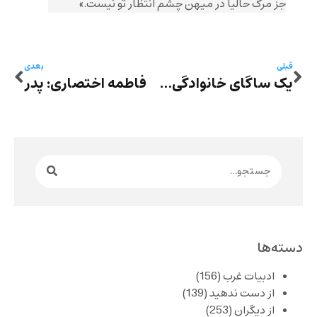
جز مرگ حالیا در میهن چشم انتظار تو نیست.»
قبلی
بعدی
یک ساگای خانوادگی: «رازهای خانواده آقاجان»ِ ناهید کشاورز
فاطمه اختصاری: پدر
دسته‌ها
ادبیات غرب
(156)
از دست ندهید
(139)
از دیگران
(253)