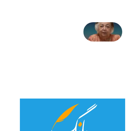
2026
علا خاکی:
«کمانگیر»
– برای
شهرنوش
پارسی
پور،
«شهری
جان»
27 جولای
2026