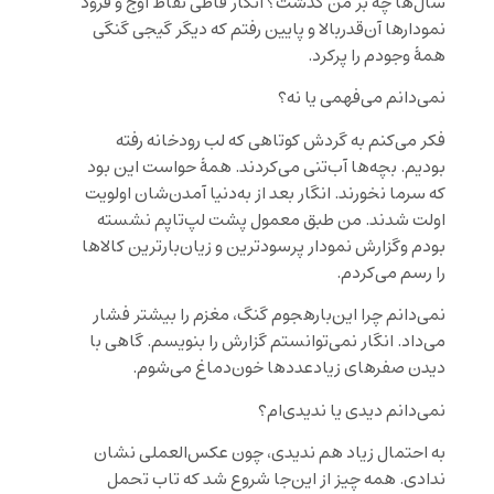
سال‌ها چه بر من گذشت؟ انگار قاطی نقاط اوج و فرود
نمودارها آن‌قدربالا و پایین رفتم که دیگر گیجی گنگی
همۀ وجودم را پرکرد.
نمی‌دانم می‌فهمی یا نه؟
فکر می‌کنم به گردش کوتاهی که لب رودخانه رفته
بودیم. بچه‌ها آب‌تنی می‌کردند. همۀ حواست این بود
که سرما نخورند. انگار بعد از به‌دنیا آمدن‌شان اولویت
اولت شدند. من طبق معمول پشت لپ‌تاپم نشسته
بودم وگزارش نمودار پرسودترین و زیان‌بارترین کالاها
را رسم می‌کردم.
نمی‌دانم چرا این‌بارهجوم گنگ، مغزم را بیشتر فشار
می‌داد. انگار نمی‌توانستم گزارش را بنویسم. گاهی با
دیدن صفرهای‌ زیادعددها خون‌دماغ می‌شوم.
نمی‌دانم دیدی یا ندیدی‌ام؟
به احتمال زیاد هم ندیدی، چون عکس‌العملی نشان
ندادی. همه چیز از این‌جا شروع شد که تاب تحمل