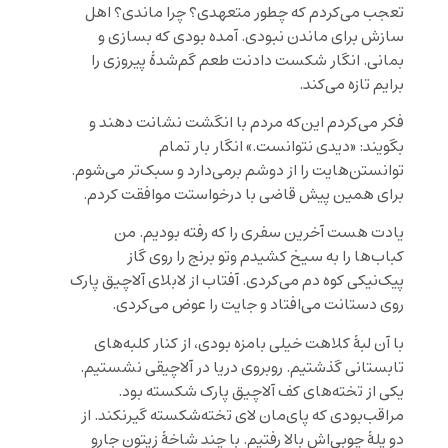
تعجب می‌کردم که چطور متعهدی؟ چرا ماندی؟ اهل
سازش برای ماندن نبودی. آمده بودی که بسازی و
بمانی. انگار شکست دادنت طعم گم‌شدۀ پیروزی را
برایم تازه می‌کند.
فکر می‌کردم این‌که مردم با انگشت نشانت دهند و
بگویند: «دیدی نتوانست.» انگار بار تمام
توانستن‌هایت را از دوشم برمی‌‌دارد و سبک‌تر می‌شوم.
برای همین پیش قاضی با درخواستت موافقت کردم.
یادت هست آخرین سفری را که رفته بودیم. من
کباب‌ها را به سیخ کشیدم وتو برنج را روی گاز
پیک‌نیکی کوه دم می‌کردی. آفتاب از لابلای آلاچیق پارک
روی دستانت می‌افتاد و جایت را عوض می‌کردی.
با آن لبۀ کلاهت خیلی بامزه بودی، از کنار کلبه‌های
تابستانی گذشتیم. روبروی دریا در آلاچیقی نشستیم.
یکی از تخته‌های کف آلاچیق پارک شکسته بود.
مراقب‌بودی که پای‌مان لای تخته‌شکسته گیرنکند. از
دو پلۀ چوبی‌اش بالا رفتیم. با چند شاخۀ زیتون جارو