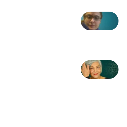
شعری
از آزاده
طاهایی
3 آگوست
2026
کژمیر:
مرگ
به
مثابه
نظام،
سوگ
به
مثابه
تاریخ
31
جولای