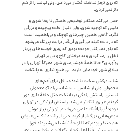
که روی ترمز نداشته‌ فشار می‌دادی، ولی لبانت را از هم
باز نمی‌کردی.
حس می‌کنم منتظر توضیحی هستی تا رها شوی و
دلیلی که توجیه شوی. ولی دنبال علت پیچیده و بزرگی
نگرد. گاهی همین چیزهای کوچک و بی‌اهمیت است
که در دلت کینه می‌گیری آن‌قدر برایت پررنگ می‌شود
که باور نمی‌کنی خودت بودی که روزی خوشه‌های پربار
نخل را رها کردی و به درختان کاج و بی بر تهران
رو‌آوردی؟ حالا همۀ خوشی‌های شهر معرکۀ تهران را در
ییلاق شهر خودمان داریم. بی‌هیچ نیازی به پایتخت.
شاید درکش سخت باشد؛ حداقل برای آدم‌های
معمولی. ولی از شانس یا بدشانسی‌ام تو معمولی
نیستی. راستش زندگی درپایتخت مثل حلقۀ داری دور
گردنم هر روز تنگ‌تر می‌شد. راستش اززندگی در تهران
دودزدۀ پرترافیک عاصی می‌شدم. تهرانی پراز موش.
موش‌هایی بزرگ‌تر از گربه. حتی از راننده تاکسی‌هایش
هم متنفر بودم که تا لهجۀ نا‌آشنا می‌شنیدند فورا
می‌پرسیدند: «آقا اهل کجایی؟» لابد می‌خواستند روی