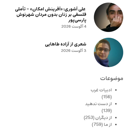
علی آشوری: «آفرینش امکان» – تأملی
فلسفی بر زنان بدون مردان شهرنوش
پارسی‌پور
4 آگوست 2026
شعری از آزاده طاهایی
3 آگوست 2026
موضوعات
ادبیات غرب
(156)
از دست ندهید
(139)
از دیگران
(253)
از ما
(759)