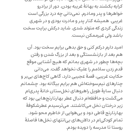
کرایه بکشند به بهانۀ غریبه بودن. دور از برادرو
خواهرها و پدر ومادرم. نمی‌دانی چه درد بزرگی است
غریبی. همیشه کنار پدر و مادرت بودی و در شهری
زندگی کردی که متولد شدی. شاید درکش برایت سخت
باشد ولی غیرممکن نیست.
امید دارم درکم کنی و حق بدهی برایم سخت بود. آن
هم بعد از بازنشستگی و بعد از بزرگ شدن و رفتن
بچه‌ها چطور در شهری بمانم که هیچ آشنایی موقع
قدم زدن سلامم را علیک نخواهد گفت. می‌دانی
حکایت غریبی، قصۀ عجیبی دارد، گاهی کاج‌های بی‌بر و
چنارهای نیم‌سوخته‌اش هم برایم بیگانه بود. چشمانم
دنبال سایۀ طویل راهروهای نخل‌ستان خانۀ پدری‌ام
می‌گشت و حافظه‌ام دنبال عطر بهارنارنج‌هایی بود که
زیر درختان نخل می‌کاشتند. می‌ترسیدم عطرشکوفۀ
بهارنارنج قاطی دود و بی‌هوایی از خاطرم محو شود.
تمام کودکی‌ام در دالان‌های بی‌انتهای نخل‌ها فاصلۀ
روستا تا مدرسه را دویده بودم.