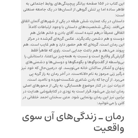
این کتاب در ۱۵۶ صفحه بیانگر پیچیدگی‌های روابط اجتماعی به
ظاهر ساده اما پر تنش گروهی از انسان‌ها در یک جامعه صنعتی
است:
داستان در یک عمارت شش طبقه در یکی از شهرهای آلمان اتفاق
می‌افتد. زندگی شخصیت‌های داستان با وجود ارتباطات کاملاً
اتفاقی عمیقاً درهم تنیده است. آقای بادن و خانم هابل هم
دوست و هم دشمن یکدیگرند. عکس گربه‌ای گم‌شده در مرکز
این رمان است، گربه‌ای که هم حضور دارد و هم غایب است، هم
پیوند می‌دهد و هم باعث جدایی است. راوی که ظاهراً فقط
گزارش‌گر وقایع است و نسبت به همه‌چیز بی‌اعتنا، داستانش را
بی‌واسطه از گفت‌وگوها و بگومگوها و دوستی‌ها و دشمنی‌های
پنهان و آشکار ساکنان خانه می‌نویسد. او، درعین‌حال که خود نیز
درگیر زنی مرموز به نام «لانا»ست، در آخر رمان به راز گربه پی
می‌برد. از آن‌جا که بادن شاعری شکست‌خورده و ناامید است،
ادبیات نیز، در کنار موضوع همسایگی، به یکی از محورهای اصلی
رمان تبدیل می‌شود.قرار است به زودی در کتابفروشی هدایت در
برلین نیز این رمان رونمایی شود. متن سخنان احمد خلفانی در
کلن را می‌خوانید:
رمان ـ زندگی‌های آن سوی
واقعیت