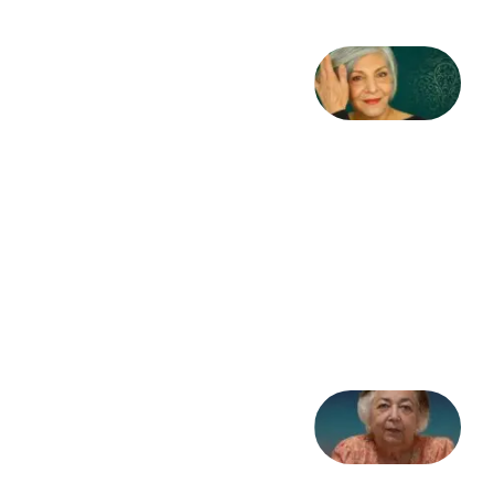
کژمیر:
مرگ
به
مثابه
نظام،
سوگ
به
مثابه
تاریخ
31
جولای
2026
علا خاکی:
«کمانگیر»
– برای
شهرنوش