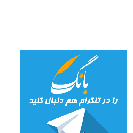
پارسی
پور،
«شهری
جان»
27 جولای
2026