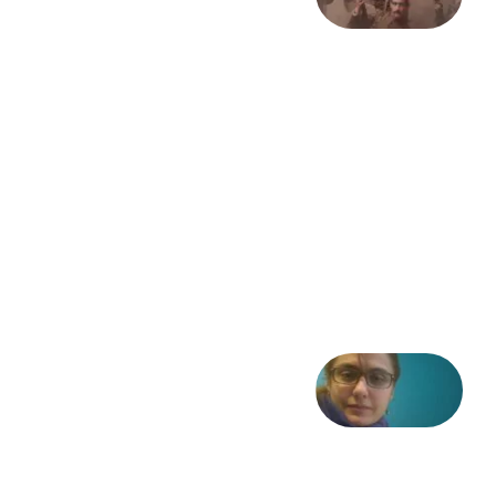
بیستمین
سالگرد
انقلاب
مشروطه
– «از
فرمان تا
فریاد»؛
ادبیات و
موسیقی
در انقلاب
مشروطه
6 آگوست
2026
شعری
از آزاده
طاهایی
3 آگوست
2026