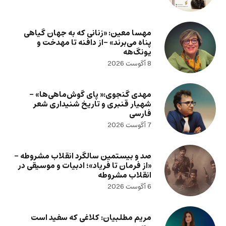
مهسا معین: «زنانی که به جهان گیاهی
پناه می‌برند» -از دافنه تا مهدخت و
یونگ‌هه
8 آگوست 2026
مهدی گنجوی:« پای گوش‌ماهی‌ها» –
شهیار قنبری و تاریخ شنیداری شعر
فارسی
7 آگوست 2026
صد و بیستمین سالگرد انقلاب مشروطه –
«از فرمان تا فریاد»؛ ادبیات و موسیقی در
انقلاب مشروطه
6 آگوست 2026
مریم مطلبیان: کلاغی که سفید است