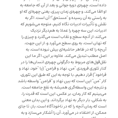
داده است، چهره‌ی دوره جوانی و بعد از آن که جامعه به
او القا می‌کند، و چهره‌ی زمان پیری، یعنی چهره‌ای که او
به راستی به آن رسیده و “مستحق”! آن است. اگر به
نقش و تأثیرات ادبیات نگاه کنیم، متوجه می‌شویم که
ادبیات، این سه چهره را عملا به هم‌دیگر نزدیک
می‌کند: از آنچه سطح و نقاب است می‌گذرد و چیزی را
که نهان است، به روی سطح می‌آورد و، از این جهت،
آن‌چه را که در ظاهر حاشیه‌ای بیش نبوده است، به
اصل مطلب تبدیل می‌کند. علاوه بر این، اگر ما این
نقل‌قول‌های مربوط به دگرگونی چهره‌ی انسان‌ها را در
کنار تئوری فرویدی “من، نهاد و فرامن” (یا “خود، نهاد و
فراخود”) قرار دهیم، با توجه به این که طبق این تئوری،
کار “من” این است که بین نهاد و “فرامن” واسطه باشد
و نتیجه این واسطه‌گری همیشه به نفع جامعه است،
می‌بینیم که کار رمان، بر عکس، این است که قدرت را،
به شکلی، بار دیگر به نهاد برگرداند. و این بدان معنی
است که رمان آنچه را که در ناخودآگاه است، باز، تا جای
ممکن، از اختفاء در می‌آورد، آن را آشکار می‌سازد و به