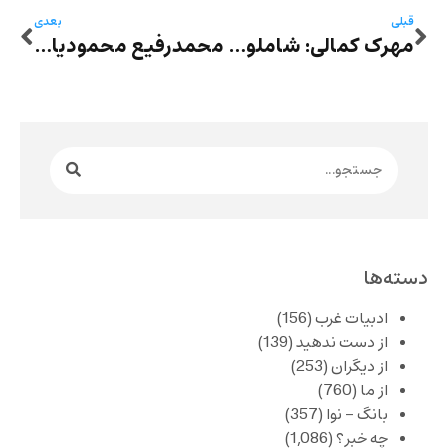
قبلی
بعدی
مهرک کمالی: شاملو، ضحاک و رد پای اساطیر
محمدرفیع محمودیان: هستی نیستیمندِ پول و روایت
دسته‌ها
ادبیات غرب
(156)
از دست ندهید
(139)
از دیگران
(253)
از ما
(760)
بانگ – نوا
(357)
چه خبر؟
(1,086)