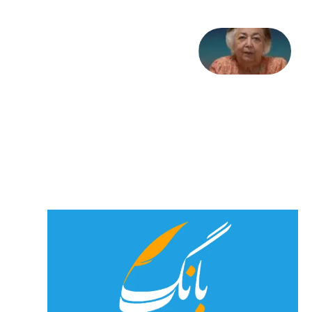
علا خاکی:
«کمانگیر»
– برای
شهرنوش
پارسی
پور،
«شهری
جان»
27 جولای
2026