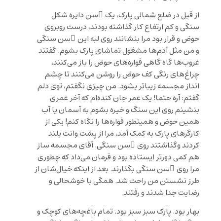
از قبل در ضلع شمالی پارک، یک ِسن دایره شکل
سنگی و کم ارتفاع کار گذاشته بودند، درست روبروی
حوض و قرار بود مرا بنشانند روی لبه این ِسن سنگی
و من مثل آدم‌ها مشغول تماشای پارک بشوم. گفتند
غروب‌ها گاه گاهی فواره‌های حوض را باز می‌کنند،
چراغ‌های رنگی کف حوض را روشن می‌کنند تا چشم
انداز مجسمه زیباتر بشود. من چیزی نگفتم، توی دلم
گفتم: آره حتما! یک عمر جان کنده‌ام که آخر عمری
بنشینم روی این سنگ و خیره بشوم به آسمان یا آب
همین حوض و همینطور فواره‌ها را نگاه کنم! یکی از
کارگرهای پارک به کمک آمد، مرا از پشت وانت بلند
کردند وگذاشتند روی ِسن سنگی. آقای مجسمه ساز
هم کمی دورتر ایستاده بود و فرمان می‌داد که چطوری
مرا روی ِسن سنگی بگذارند. بعد از اینکه خیال‌شان از
طرز نشستن من راحت شد. همگی با خوشحالی و
رضایت جدا شدند و رفتند.
بهار بود. پارک سبز سبز بود. تمام باغچه‌های کوچک و