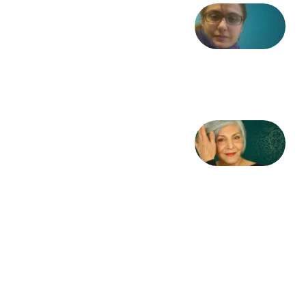
شعری
از آزاده
طاهایی
3 آگوست
2026
کژمیر:
مرگ
به
مثابه
نظام،
سوگ
به
مثابه
تاریخ
31
جولای
2026