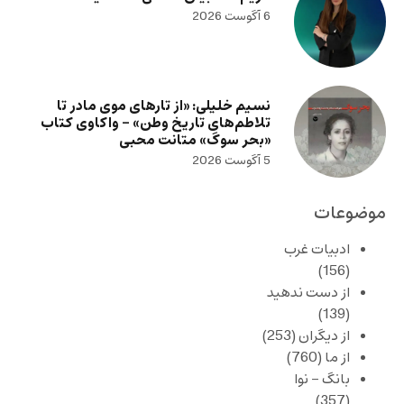
6 آگوست 2026
نسیم خلیلی: «از تارهای موی مادر تا
تلاطم‌های تاریخ وطن» – واکاوی کتاب
«بحر سوگ» متانت محبی
5 آگوست 2026
موضوعات
ادبیات غرب
(156)
از دست ندهید
(139)
از دیگران
(253)
از ما
(760)
بانگ – نوا
(357)