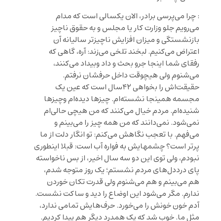
: چرا می‌پرسی برادر، الان یکسالی است که مدام
می‌رویم جلو وزارت کار یا مجلس و به حقوق ناچیز
بازنشستگی و میزان افزایش ناچیزتر سالیانه آن
اعتراض می‌کنیم. لبخند تلخی می‌زند: آره، گاهی که
رفقای شما اینجا جرو بحث و داد وبیداد می‌کنند،
می‌شنوم ولی هیچوقت داخل حرفشان نرفتم.
حقیقت‌اش را بخواهی ۴۲سال است که عین یک
مجسمه همینجا نشسته‌ام. چیزها دیده‌ام و‌چیزها
شنیده‌ام. مردم خیال می‌کنند که من هیچی حالی‌ام
نمی‌شود. نمی‌دانند که من همه چیز را می‌بینم و
می‌فهم. با تعجب نگاهش می‌کنم: تو انگار دلت از ما
پرتر است؟ چشمهایش به فواره آب است: قبلا اینطوری
نبودم، ولی توی این دو سه سال اخیر، از بس ناخواسته
پای درددل‌های مردم نشستم؛ یک روز متوجه شدم،
هم می‌بینم و هم می‌شنوم ولی قدرت تکان خوردن
ندارم. مگر می‌شود این اوضاع را دید و ساکت نشست.
آدم خون خونش را می‌خورد. حرف‌هایش تمامی ندارد،
مثل ما. خوب شد که یک همدرد دیگر هم پیدا کردیم.