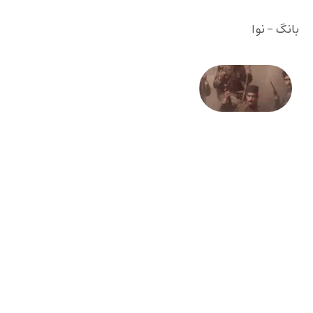
بانگ - نوا
صد و
بیستمین
سالگرد
انقلاب
مشروطه
– «از
فرمان تا
فریاد»؛
ادبیات و
موسیقی
در انقلاب
مشروطه
6 آگوست
2026