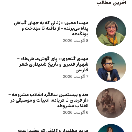
آخرین مطالب
مهسا معین: «زنانی که به جهان گیاهی
پناه می‌برند» -از دافنه تا مهدخت و
یونگ‌هه
8 آگوست 2026
مهدی گنجوی:« پای گوش‌ماهی‌ها» –
شهیار قنبری و تاریخ شنیداری شعر
فارسی
7 آگوست 2026
صد و بیستمین سالگرد انقلاب مشروطه –
«از فرمان تا فریاد»؛ ادبیات و موسیقی در
انقلاب مشروطه
6 آگوست 2026
مریم مطلبیان: کلاغی که سفید است