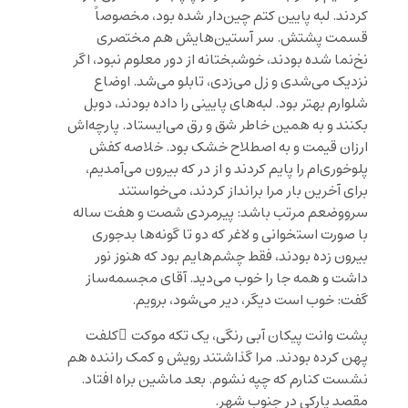
کردند. لبه پایین کتم چین‌دار شده بود، مخصوصاً
قسمت پشتش. سر آستین‌هایش هم مختصری
نخ‌نما شده بودند، خوشبختانه از دور معلوم نبود، اگر
نزدیک می‌شدی و زل می‌زدی، تابلو می‌شد. اوضاع
شلوارم بهتر بود. لبه‌های پایینی را داده بودند، دوبل
بکنند و به همین خاطر شق و رق می‌ایستاد. پارچه‌اش
ارزان قیمت و به اصطلاح خشک بود. خلاصه کفش
پلوخوری‌ام را پایم کردند و از در که بیرون می‌آمدیم،
برای آخرین بار مرا برانداز کردند، می‌خواستند
سرووضعم مرتب باشد: پیرمردی شصت و هفت ساله
با صورت استخوانی و لاغر که دو تا گونه‌ها بدجوری
بیرون زده بودند، فقط چشم‌هایم بود که هنوز نور
داشت و همه جا را خوب می‌دید. آقای مجسمه‌ساز
گفت: خوب است دیگر، دیر می‌شود، برویم.
پشت وانت پیکان آبی رنگی، یک تکه موکت ُکلفت
پهن کرده بودند. مرا گذاشتند رویش و کمک راننده هم
نشست کنارم که چپه نشوم. بعد ماشین براه افتاد.
مقصد پارکی در جنوب شهر.