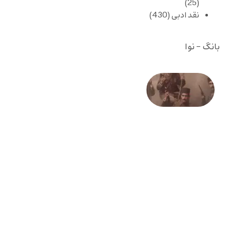
(25)
نقد ادبی
(430)
بانگ - نوا
صد و
بیستمین
سالگرد
انقلاب
مشروطه
– «از
فرمان تا
فریاد»؛
ادبیات و
موسیقی
در انقلاب
مشروطه
6 آگوست
2026