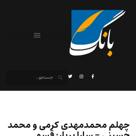
چهلم محمدمهدی کرمی و محمد
حسینی – سارا بریار: قسم