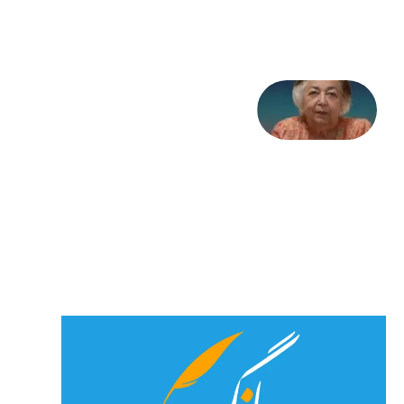
جولای
2026
علا خاکی:
«کمانگیر»
– برای
شهرنوش
پارسی
پور،
«شهری
جان»
27 جولای
2026