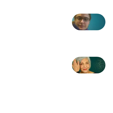
شعری
از آزاده
طاهایی
3 آگوست
2026
کژمیر:
مرگ
به
مثابه
نظام،
سوگ
به
مثابه
تاریخ
31