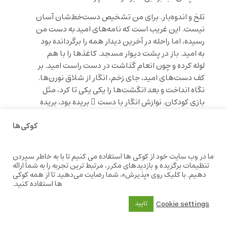
تلخ و اندوه‌بار. برای من تشخیص دست‌خط‌شان آسان
نیست. این غریب است که نامه‌های امید به دست من
رسیده، اما راحله در آخرین دیدار همه را برگردانده بود
به امید. باز در پشت دیوار مسجد. کاغذها را با هم
لوله کرده و چون انعام گذاشت در دست راست امید. بر
کف دست‌های امید، جای زخم، انگار از شلاق نورن‌ها.
نگاه انداخت و بعد انگشت‌ها را یکی یکی تا کرد، مثل
بازی کودکان. نوازش انگار با دست ِ بریده بود، بریده‌
به خاطر سرقت ِ دل و غنچه‌های رُز. امید پیش از رفتن
کوکی‌ها
آن‌ها را سپرد به من. یادگار تلخ و اندوه‌باری است، اما
همه چیزی است که دارم، شاید بیش از همه‌ی آن‌چه که
امید زمانی خواهد داشت. نمی‌خواهم چیزی بشنوم از
ما در وب سایت خود از کوکی ها استفاده می کنیم تا با به خاطر سپردن
یادهای شیرین از زمانه‌ای شیرین، یادهای عشق
تنظیمات برگزیده و بازدیدهای مکرر، مرتبط ترین تجربه را به شما ارائه
دهیم. با کلیک روی «پذیرش»، شما رضایت می‌دهید تا از همه کوکی
همیشه آزارنده است: زر ِ دیروز در شعله‌های آتش ِ
ها استفاده کنید.
دوزخ ِ امروز.
Cookie settings
تایید
در آخرین دیدار، تندتر از روایت من، فرستادگان ِ
تاریکی رسیدند. مهتاب روشن‌تر از همیشه بود.