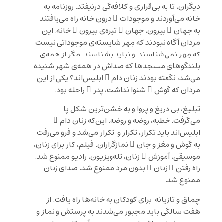
دیگران، تا به بی‌قراری و کلافه‌گی درنیفتد. روزنامه به
خانه می‌آوردند و موجودات ِ درون خانه راه می‌یافتند
به جهان ِ بیرون، جهان ِ تیره‌ی بیرون ِ خانه. این
مردان آگاه نبودند که مِهر شایسته‌ی موجوداتی نیست
که مِهر نمی‌شناسند و نباید بشناسند. مگر از همه‌ی
بلندگوهای مسجدها که صداش در همه‌ی شهر شنیده
می‌شد، نگفته بودند زنان دام ِ ابلیس‌اند؟ یکی از این
مردان که گوش ِ شنوا نداشت، پدر ِ راحله بود.
تبلیغ، بی دریغ و پروا و به خشن‌ترین شکل پا
می‌گرفت. خطبه، روضه و روضه. این‌که زنان دام ِ
ابلیس‌اند باید تکرار، تکرار و تکرار می‌شد و فرو می‌رفت
به گوش و مغز و جان ِ نمازگزاران. فیلم، کار برای زنان،
موسیقی، آموزش ِ زنان، تله‌ویزیون، رادیو ممنوع شد.
راه رفتن ِ زنان ِ بدون مرد ممنوع شد. صدای زنان
ممنوع شد.
چماق و تازیانه برای کودکان به خانه‌ها راه یافت. از
هفت سالگی باید مجبور می‌شدند به پرستش و نماز و