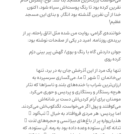
می‌خواست بزرگ‌ترین مسجد بنا کند. نوح، پسرش حام
نفرین کرده بود تا رنگ پوست‌اش سیاه شود، اکنون
خدا از آن نفرین گذشته بود انگار. و بنای این مسجد
عظیم!
خواننده‌ی گرامی، روایت من شده مثل اتاق راحله، پر از
بریده‌ی روزنامه. امید در یکی از صفحات نوشته بود:
جوان داردش گاه با رنگ و بوی/ گهش پیر بینی دژم
کرده روی
تنها یک مرد از این آذرخش جان به در برد، تنها
بی‌خانمان ِ شهر ِ ما، می‌گساری سرسپرده به
ارزان‌ترین شراب با خنده‌های بلند و ناسزاها که نثار
هرچه رستگار و رستگاری و پردیس و حوری می‌کرد.
مومنان برای آرام کردن‌اش دست بر شانه‌اش
می‌کوفتند و پول اگر می‌خواست، لگدکوب‌اش می‌کردند.
اما پردیس: هر مردی فروافتاد به خیال ِ تب‌آلود ِ
هذیان‌واره پر از باغ‌های بیزانسی و حجره‌های لذت ِ
تنانه که آن ستوده وعده داده بود به رمه. آن ستوده، که