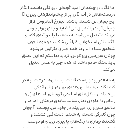
اما نگاه در چشمان امید گونه‌ای دیوانگی داشت، انگار
مردمک‌هاش در آب ِ زر پر از چشم‌اندازهای بیرون ِ
این جهان تن شسته باشند. نیم‌رخ آلباتروس فراز
جنبش آب دریا که بال می‌گشاید و جای پرواز چرخی
می‌زند و تبدیل می‌شود به نیمف با پایین‌تنه‌ی لاغر و
انگشتانی استخوانی، ظرافتی شکننده و موها چون
شعله‌ی سیاه. این‌جا همه‌ چیزی دگرگون می‌شود
چونان سرزمین پروتئوس. تردید نداشتم که این عشق
باید سنگ جادو باشد که همه چیز به عسل تبدیل
می‌کند.
راحله لاغر بود و راست قامت. پستان‌ها درشت، و فکر
کنم آگاه نبود به این وعده‌ی بهاری. زنان اندکی
بی‌خبرند از شکل‌های اسلیمی تن‌شان. لب‌های پُر و
زیبایی با جلوه‌ی بهار. شاید سایه‌ی درختان، اما من
هاله‌ی سبز و زرد می‌بینم در جلوه‌اش. پوست ِ جوان
چون گلبرگی شسته به شبنم، دسته‌گلی کِشنده و
کُشنده، بهاری با رنگ‌های پاییزی. رویای او دوست