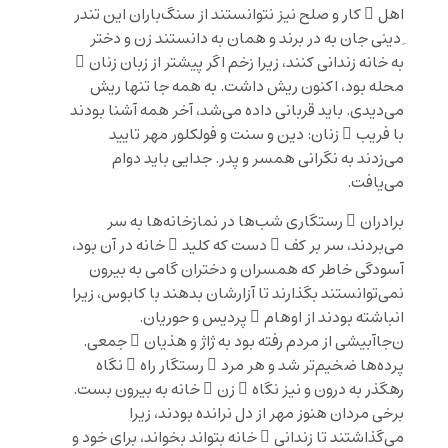
اهل ِ کار و صلح نیز نتوانستند از سنگ‌باران این تندر
ِ دینی جان به در برند و همان به دانستند زن و دختر
به خانه زندانی کنند، زیرا زخم اگر پیشتر از زبان زنان ِ
محله بود، اکنون ریش داشت. به همه‌ جا تنها ریش
می‌دیدی. باید قربانی داده می‌شد، آخر همه آشنا بودند
با فریب ِ زنان: دین و سنت و فولکلور مهر تایید
می‌زدند به نگرانی همسر و پدر. جدایی باید دوام
می‌یافت.
برادران ِ رستگاری شب‌ها در نمازخانه‌ها به سر
می‌بردند، سر بر کف ِ دست که کلید ِ خانه در آن بود،
آسودگی خاطر که همسران و دختران گامی به بیرون
نمی‌توانستند بگذارند تا آزارشان بدهند با کابوس، زیرا
انباشته بودند از اوهام ِ پردیس و حوریان.
ن‌جاآبیشی از مردم رفته بود به ژاژ و هذیان ِ جمعی.
پرده‌ها ضخیم‌تر شد و هر مرد ِ رستگار راه ِ نگاه
رهگذر به درون و نیز نگاه ِ زن ِ خانه به بیرون ‌بست.
برخی مردان هنوز مهر از دل نرانده بودند، زیرا
می‌گذاشتند تا زندانی ِ خانه بتواند بخواند، برای خود و