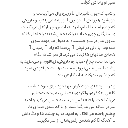
صبر او پاداش گرفت.
و شب که چون شیردال ِ زرین یال می‌آویخت و
خورشید را بر افق ِ خونین ِ ویرانه می‌بلعید و تاریکی
که چون اسب ِ یام، ایزد اقیانوس، چهارنعل می‌تاخت
و ستارگان چون حباب پراکنده می‌شدند؛ راحله از خانه
بیرون می‌خزید و چسبیده به دیوار می‌دوید سوی
مسجد، با دلی در تپش ِ پرصدا که یاد ِ رمیدن ِ
همه‌ی مادیان‌ها زنده می‌کرد. از سر شانه نگاه
می‌انداخت، چراغ خیابان، تاریکی، زیزفون، و می‌خزید به
پشت ِ حیاط بی‌دیوار مسجد، راست در آغوش امید
که چونان بندرگاه به انتظارش بود.
و در سایه‌های خوشگوار تنها خود برای خود داشتند.
گاهی رهگذری، ولگردی، آشنایی به وحشت‌شان
می‌انداخت. راحله نفس در سینه حبس می‌کرد و امید
سر بر شانه‌اش می‌گذاشت، و با گم‌شدن صدای پا،
چشم راحله می‌افتاد به امید، نه به چشم‌ها و نگاه‌اش،
تا آهنگ ِ گم شده‌ی رقص‌شان از سر بگیرند.