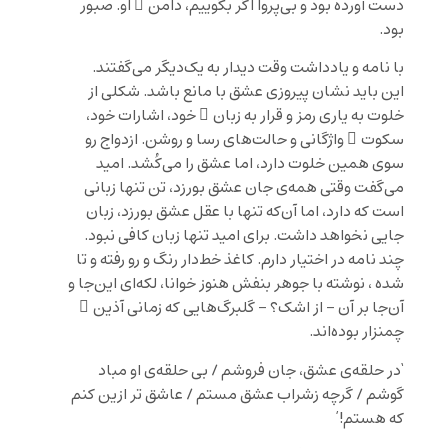
دست آورده بود و بی‌پروا اگر بگوییم، دامن ِ او. صبور
بود.
با نامه و یادداشت وقت دیدار به یک‌دیگر می‌گفتند.
این باید نشان پیروزی عشق با مانع باشد. شکلی از
خلوت به یاری رمز و قرار به زبان ِ خود، اشارات خود،
سکوت ِ واژگانی و حالت‌های رسا و روشن. ازدواج رو
سوی همین خلوت دارد، اما عشق را می‌کُشد. امید
می‌گفت وقتی همه‌ی جان عشق بورزد، تن تنها زبانی
است که دارد، اما آن‌که تنها با عقل عشق بورزد، زبان
جایی نخواهد داشت. برای امید تنها زبان کافی نبود.
چند نامه در اختیار دارم. کاغذ خط‌دار رنگ و رو رفته و تا
شده ، نوشته با جوهر بنفش هنوز خوانا، لکه‌ای این‌جا و
آن‌جا بر آن – از اشک؟ – گلبرگ‌هایی که زمانی آذین ِ
چمنزار بوده‌اند.
‘در حلقه‌ی عشق، جان فروشم / بی حلقه‌ی او مباد
گوشم / گرچه زشراب عشق مستم / عاشق تر ازين کنم
که هستم!’