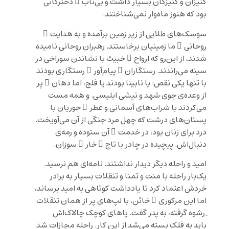
کنیزان و کنیزکان بسیار داشت و بی‌تاب ِ دخترکانی
بود که هنوز ماه‌وار نمی‌شناختند.
سوسک‌های طلایی از زیر زمین برآمده و به هدایت ِ
روحانی ِ ما زمینیان برخاستند. رهبران روحانی نامیده
شدند، از این‌رو که ارواح ِ خبیث با نشاندن سوراخی در
سینه می‌راندند. رستگاران ِ پیام‌آور ِ رستگاری بودند
با تنها یکی نقص: یا نابینا بودند یا فلج، اما دهان ِ پر
از وعده‌ی جوی شهد و نیشی ابلیسی. و همه مست
می‌کردند با شراب‌های آسمانی و عطر ِ حوریان با
پستان‌های درشت که چهل مرد جنگی از آن می‌آویخت.
درد برای زنان بود، در خدمت ِ آن ستوده و رمه‌ی
دنبال‌اش. پیچیده در چادر با تاج ِ خار ِ سوزان.
امید و راحله دیگر دیدار نداشتند. نامه‌ای هم نرسید.
یک‌بار راحله با منت و تمنا و تنقلات بسیار به برادر
خردش اعتماد کرد تا یادداشت کوتاهی به امید برساند،
اما این مرکوری ِ خائن، با لپ‌های پر از همان تنقلات
ِ رشوه گرفته، به پدر گفت. پاهای کوچک چالاک‌اش
باید به فلک بسته می‌شد از این کار. راحله مجازات شد