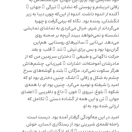
زلالی ابریشم و پوستی که نشان ِ تیرگی ِ جهان ِ
آکنده از اندوه داشت. اندوه از این‌که چون دیبا به زیر
انگشتان، رمنده بود. نگاه که برمی‌گرفت و چهره
می‌گرداند از شرم، خیال می‌کردی به تماشای نمایشی
نشسته و نمی‌خواهد ببیند آن‌چه بر صحنه روی
می‌دهد. بی‌تابی ِ ساتیرهای روستایی. هم‌این
گران‌بها بود و بس برای تپش ِ تند ِ قلب. و بعد
حرکت ناگهانی و طبیعی ِ دختران سرزمین من که از
مادرشان آموخته‌اند: اشارات ِ غیرزبانی. چشم‌هاش
هرگز سکوت نمی‌کرد، مژگان ِ بلند و گوشه‌های سرخ
چشم به شکل و زلالی ِ اشک. چنین دختری بود او که
امید را شیفته و نومید می‌کرد. چنین بود او، با همه‌ی
شکوه ِ بلوغ، نیروی ِ خون ِ داغ و دلفریبی ِ اعضای
جوان ِ تن و این همه از گشاده دستی ِ تکامل که
ارزانی شده بود به او.
امید در این مِه‌آلودگی گرفتار آمده بود. درست است:
راحله لقمه‌ی شیرینی بود از رستگاری انسان، خوش
برای بوسیدن و مزیدن ِ گناه. انگشتان امید چنان به