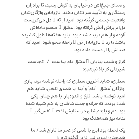
و صدای جیغ‌اش در خیابان به گوش ‌رسید، تا برادران
رستگاری به تأیید سر تکان دهند. تازیانه‌ی واژگان‌شان
واقعیت جسمی گرفته بود. امید از ته ِ دل می‌گریست.
دل‌ام براش آتش گرفته بود. عشق ِ معصومانه‌اش
آلوده و از هم دریده شده بود. باید هفته‌ها طول کشیده
باشد تا رد ِ تازیانه از تن ِ راحله محو شود. امید که
صداش را از دست داده بود.
فراز و شیب بیابان ِ عشق دام بلاست / کجاست
شیردلی کز بلا نپرهیزد
سطری، شاید آخرین سطری که راحله نوشته بود، بازی
ِ واژگان ‘عشق’، ‘دام’ و ‘بلا’ با همه‌ی تلخی. شاید هم
امید نوشته باشد. تلخ و اندوه‌بار. با هم چنان یکی
شده بودند که حرف و جمله‌هاشان به هم شبیه شده
بود. دم و بازدم‌شان در ستایش لذت ِ نفس‌گیر ِ
تنانه نیز هماهنگ بود.
یک لحظه بود این یا شبی کز عمر ما تاراج شد / ما
همچنان لب بر لبی نا بر گرفته کام را