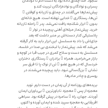
سجود. خدا چماق داده بود به دست آدم تا دودمان
پسران و نوادگان و نواده‌زادگان تربیت کند و
پیش‌نمازها می‌گفتند در چماق و تازیانه و کوفتن ِ
تن‌ها، رستگاری ِ خدایی نهفته است. هیچ خانه‌ای
بدون ِ ابزار شکنجه یافت نمی‌شد. پدر ِ راحله تازیانه
خرید. پیش‌نماز میله‌ای آهنی پیچیده در نوار ِ
پلاستیکی کنار دست‌اش بر منبر داشت که بعد
جای‌اش را داد به مسلسل. این ابزار باید به کار گرفته
می‌شد که شد. پیش‌نماز با لبخندی بی صدا در خلسه،
مسلسل به دست و سلاح کمری در جیب قبا در کوچه و
بازار می‌خرامید، همراه ِ برادران ِ رستگاری. دختران
خردسال که در هیچ عضو ِ تن از نوک پا تا فرق سر
نشان ِ بزرگ‌سالی نبود، باید پیچیده می‌شدند در
روسری و چادر مادرها.
بریده‌های روزنامه از آن زمان در دست دارم. نوید
معجزه از پس ِ معجزه. ناباورترین ِ بی‌باوران ایمان
آوردند. جهان، راه ِ سامره در پیش گرفته بود. سیاهی
افریقایی به معجزه سپید شده و ایمان آورده و اکنون