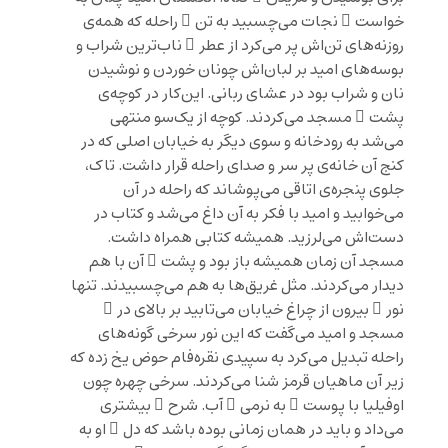
خواست ِ نجات می‌چسبید به تن ِ راحله که همه‌ی
روزنه‌های تن‌اش پر می‌کرد از عطر ِ ناب‌ترین شراب و
بوسه‌های امید بر لبان‌اش چونان خوردن و نوشیدن
نان و شراب بود در عشای ربانی. این‌کار در کوچه‌ی
پشت ِ مسجد می‌کردند. کوچه از یک‌سو منتهی
می‌شد به رودخانه و سوی دیگر به خیابان اصلی که در
کنج آن خانه‌ی پر سر و صدای راحله قرار داشت. تاک،
جلوی پنجره‌ی اتاقی می‌پوشاند که راحله در آن
می‌خوابید و امید با فکر به آن داغ می‌شد و کتاب در
دست‌اش می‌لرزید. همیشه کتابی همراه داشت.
مسجد آن زمان همیشه باز بود و پشت ِ آن با هم
دیدار می‌کردند. مثل غریق‌ها به هم می‌چسبیدند. تنها
نور ِ بیرون از چراغ خیابان می‌تابید بر بالای در ِ
مسجد و امید می‌گفت که این نور سرخی گونه‌های
راحله تبدیل می‌کرد به سپیدی نقره‌فام حوض یخ زده که
زیر آن ماهیان قرمز شنا می‌کردند. سرخی چهره چون
اوفیلیا با پوست ِ به نرمی ِ آب. شرح ِ بیشتری
می‌داد و باید در همان زمانی بوده باشد که دل ِ او به