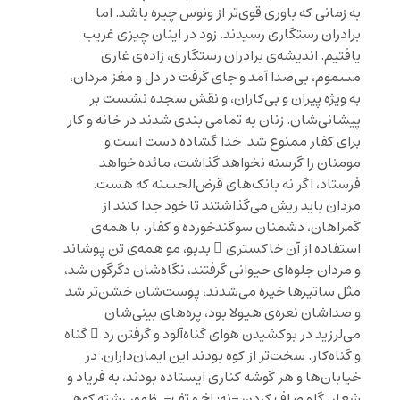
به زمانی که باوری قوی‌تر از ونوس چیره باشد. اما
برادران رستگاری رسیدند. زود در اینان چیزی غریب
یافتیم. اندیشه‌ی برادران رستگاری، زاده‌ی غاری
مسموم، بی‌صدا آمد و جای گرفت در دل و مغز مردان،
به ویژه پیران و بی‌کاران، و نقش سجده نشست بر
پیشانی‌شان. زنان به تمامی بندی شدند در خانه و کار
برای کفار ممنوع شد. خدا گشاده دست است و
مومنان را گرسنه نخواهد گذاشت، مائده خواهد
فرستاد، اگر نه بانک‌های قرض‌الحسنه که هست.
مردان باید ریش می‌گذاشتند تا خود جدا کنند از
گمراهان، دشمنان سوگندخورده و کفار. با همه‌ی
استفاده از آن خاکستری ِ بدبو، مو همه‌ی تن پوشاند
و مردان جلوه‌ای حیوانی گرفتند، نگاه‌شان دگرگون شد،
مثل ساتیرها خیره می‌شدند، پوست‌شان خشن‌تر شد
و صداشان نعره‌ی هیولا بود، پره‌های بینی‌شان
می‌لرزید در بوکشیدن هوای گناه‌آلود و گرفتن رد ِ گناه
و گناه‌کار. سخت‌تر از کوه بودند این ایمان‌داران. در
خیابان‌ها و هر گوشه کناری ایستاده بودند، به فریاد و
شعار، گلو صاف کردن –نه: اخ و تف-. ظهور رشته کوهی