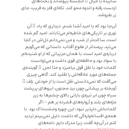
ساییده با خیال ِ خجسته بپوشاند و بخت‌های
ازدست رفته و اندوه محو کند. تکه‌ای فلز به فریب، جای
زر بفروشد.
آن‌جا بود که با امید آشنا شدم. دیداری که یاد ِ آن
نوری بر تاریکی‌های خاطره‌ام می‌تاباند. امید گم شده
است، ساکت‌تر از شب، و من نمی‌دانم دل‌اش در کجا
می‌تپد، پرصداتر از طلوع آفتاب. داستانی که می‌گویم
درباره‌ی امید است، با همان جزییاتی که از او شنیده‌ام.
با سواد بود و حافظه‌ای قوی داشت و می‌توانست
کلمات خود با نقل‌ قول‌ بیامیزد و حتا لحن ِ گوینده‌ی
جمله‌های مورد علاقه‌اش را تقلید کند. گاهی چیزی
می‌گفت که نمی‌دانستی نقل است یا از خودش. زلف ِ
آویخته بر پیشانی چون بید مجنون، ابروهای پرپشت
سیاه چون ابر تیره‌ی بارانی بالای چشم‌ها به زیر
مژه‌های بلند و آرواره‌های فشرده بر هم – اگر
کلمات‌اش دلپذیر نبود، این چهره وحشت‌ناک بود. با
همه‌ی افسانه‌واره‌گی که داشت، دلیل نمی‌بینم تردید
کنم در آن‌چه گفت، زیرا مدرک دارم: نامه‌های