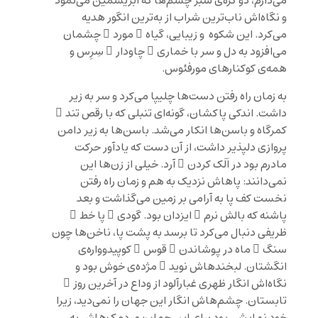
می‌دارم، دو کره‌ی سبز چشم‌ها که ابریشمین می‌نمود
و نگاه‌اش ناب‌ترین شراب از به‌ترین انگور هدیه
می‌کرد. این شکوه و زیبایی، گیاه ِ مورد ِ چشمان
می‌افزود به دل و سر با خماری ِ چاودار ِ سِرِس و
همه‌ی کوکنارهای مورفئوس.
به زمان راه رفتن دست‌ها چلیپا می‌کرد و سر به زیر
داشت. اندکی پاکشان، گونه‌ای تنبلی که با رقص تند ِ
کمرگاه و باسن‌ها انکار می‌شد. باسن‌ها به زیر دامن
پروازی دلپذیر داشت، از آن دست که یادآور حرکت
مادرم بود در اَلَک کردن ِ آرد. خیلی از زن‌ها این
نمی‌دانند: پاهاش نزدیک به هم و زمان راه رفتن
نخست کف پا به آرامی بر زمین می‌گذاشت و بعد
پاشنه که بالش نرم ِ ایزدان بود. گودی ِ پا خط ِ
ظریفی دنبال می‌کرد تا برسد به پشت پا، ناخن‌ها چون
سنگ ِ ماه در پوشاندن ِ قوس ِ کوپیدوواره‌ی
انگشتان. لبخندهاش نوید ِ مژده‌ی خوش بود و
نگاه‌اش انگار ظهری غبارآلود از وداع در آخرین روز ِ
تابستان. چشم‌هاش انگار این جهان را نمی‌دید، زیرا
خود نمایشی بود برای این جهان: مردمک‌هاش به