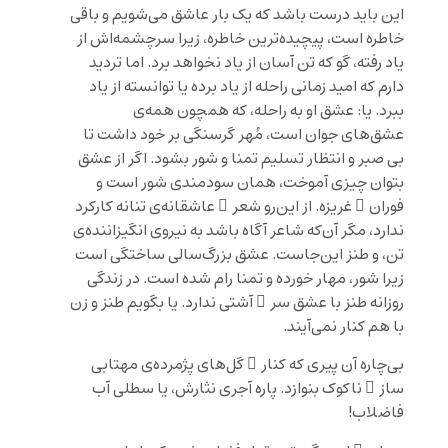
این باید درست باشد که یک بار عاشق می‌شویم و باقی
خاطره است، پیچیده‌ترین خاطره، زیرا سرچشمه‌اش از
یاد رفته، گو که تن آسان از یاد نخواهد برد. اما تردید
دارم که امید زمانی راحله از یاد برده یا توانسته از یاد
ببرد. یا: عشق او به راحله، که همچون همه‌ی
عشق‌های جوان است، مُهر گرسنگی بر خود داشت تا
بی صبر و انتظار تسلیم تمنا و شور بشود. اگر از عشق
بتوان چیزی آموخت، همان سودمندی شور است و
فوران ِ غریزه. از این‌رو شعر ِ عاشقانه‌ی تنانه کارکرد
ندارد، مگر آن‌که شاعر آگاه باشد به نیروی انگیزاننده‌ی
تن، و طنز این‌جاست. عشق بزرگ‌سالی ساختگی است
زیرا شور، مهار خورده و تمنا رام شده است. در زندگی
روزانه طنز با عشق سر ِ آشتی ندارد. یا بگویم طنز و زن
با هم کنار نمی‌آیند.
بی‌چاره آن پیری که کنار ِ گل‌های پژمرده‌ی مهتابی
ساز ِ ناکوک بنوازد. پاره آجری نثارش، یا سطلی آب
فاضلاب!