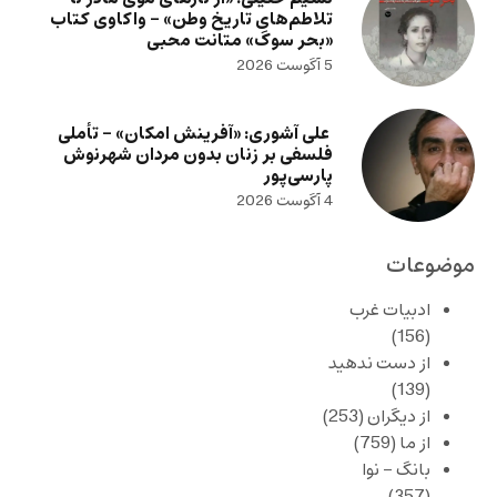
تلاطم‌های تاریخ وطن» – واکاوی کتاب
«بحر سوگ» متانت محبی
5 آگوست 2026
علی آشوری: «آفرینش امکان» – تأملی
فلسفی بر زنان بدون مردان شهرنوش
پارسی‌پور
4 آگوست 2026
موضوعات
ادبیات غرب
(156)
از دست ندهید
(139)
از دیگران
(253)
از ما
(759)
بانگ – نوا
(357)