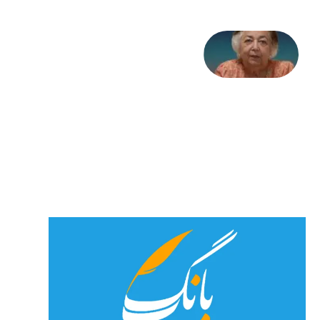
علا خاکی:
«کمانگیر»
– برای
شهرنوش
پارسی
پور،
«شهری
جان»
27 جولای
2026