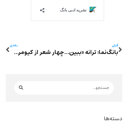
قبلی
بعدی
بانگ‌نما: ترانه «ببین شب چه روشن شد از فردا» سروده پیمان وهاب‌زاده با اجرای محمد خرازی
چهار شعر از کیومرث حیدری
دسته‌ها