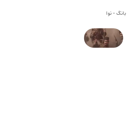
بانگ - نوا
صد و
بیستمین
سالگرد
انقلاب
مشروطه
– «از
فرمان تا
فریاد»؛
ادبیات و
موسیقی
در انقلاب
مشروطه
6 آگوست
2026