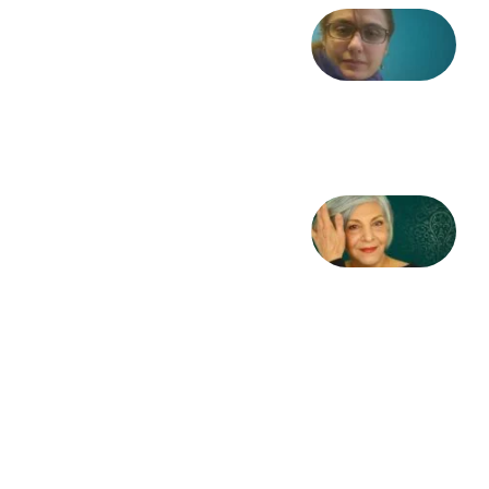
شعری
از آزاده
طاهایی
3 آگوست
2026
کژمیر:
مرگ
به
مثابه
نظام،
سوگ
به
مثابه
تاریخ
31
جولای
2026