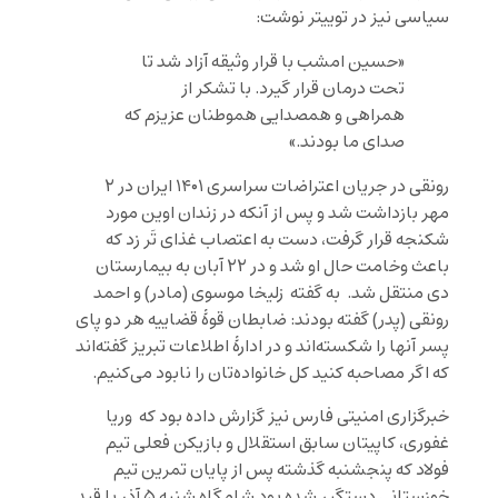
سیاسی نیز در توییتر نوشت:
«حسین امشب با قرار وثیقه آزاد شد تا
تحت درمان قرار گیرد. با تشکر از
همراهی و همصدایی هموطنان عزیزم که
صدای ما بودند.»
رونقی در جریان اعتراضات سراسری ۱۴۰۱ ایران در ۲
مهر بازداشت شد و پس از آنکه در زندان اوین مورد
شکنجه قرار گرفت، دست به اعتصاب غذای تَر زد که
باعث وخامت حال او شد و در ۲۲ آبان به بیمارستان
دی منتقل شد. به گفته زلیخا موسوی (مادر) و احمد
رونقی (پدر) گفته بودند: ضابطان قوهٔ قضاییه هر دو پای
پسر آنها را شکسته‌اند و در ادارهٔ اطلاعات تبریز گفته‌اند
که اگر مصاحبه کنید کل خانواده‌تان را نابود می‌کنیم.
خبرگزاری امنیتی فارس نیز گزارش داده بود که وریا
غفوری، کاپیتان سابق استقلال و بازیکن فعلی تیم
فولاد که پنجشنبه گذشته پس از پایان تمرین تیم
خوزستانی دستگیر شده بود شامگاه شنبه ۵ آذر با قید