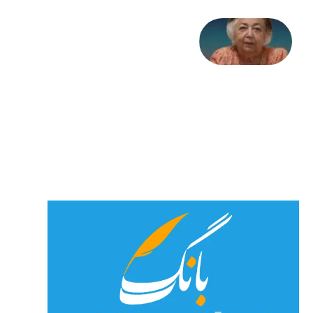
علا خاکی:
«کمانگیر»
– برای
شهرنوش
پارسی
پور،
«شهری
جان»
27 جولای
2026