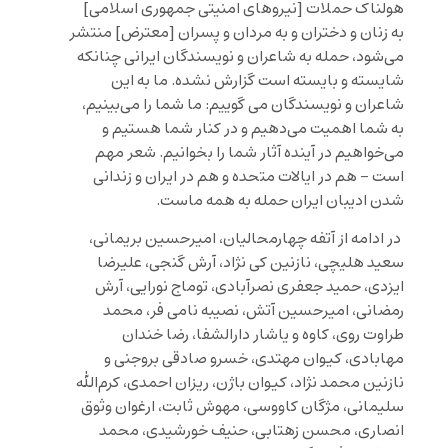
هولناک حملات [نیروهای امنیتی جمهوری اسلامی]
به زنان و دختران و به مردان و پسران [معترض] منتشر
می‌شود، حمله به شاعران و نویسندگان ایرانی چنانکه
شایسته و بایسته است گزارش نشده. ما به این
شاعران و نویسندگان می گوییم: ما شما را می‌بینیم،
به شما اهمیت می‌دهیم و در کنار شما هستیم و
می‌خواهیم در آینده آثار شما را بخوانیم. شعر مهم
است – هم در ایالات متحده و هم در ایران و زندانی
شدن ادیبان ایران حمله به همه ماست.
در ادامه از آتفه چهارمحالیان، امیرحسین بریمانی،
سعید هلیچی، نازنین کی نژاد، آرش گنجی، علیرضا
ایزدی، حمید جعفری نصرآبادی، توماج نورایی، آرش
رمضانی، امیرحسین آتش، نصیبه نامی فر، محمد
طراوت روی، کاوه و یاشار دارالشفا، رضا خندان
مهابادی، کیوان مهتدی، خسرو صادقی بروجنی و
نازنین محمد نژاد، کیوان باژن، ریزان احمدی، کرم‌الله
سلیمانی، مژگان کاووسی، مهوش ثابت، ارغوان وثوق
انصاری، محسن زهتابی، حنیف خورشیدی، محمد