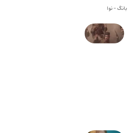
بانگ - نوا
صد و
بیستمین
سالگرد
انقلاب
مشروطه
– «از
فرمان تا
فریاد»؛
ادبیات و
موسیقی
در انقلاب
مشروطه
6 آگوست
2026