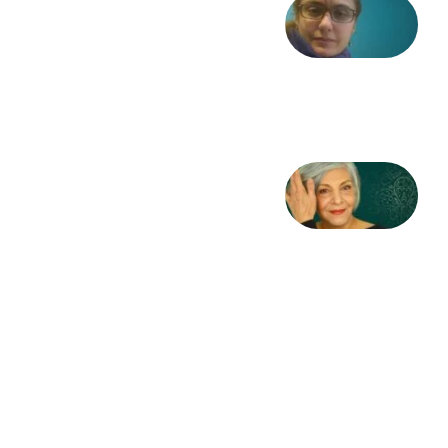
شعری
از آزاده
طاهایی
3 آگوست
2026
کژمیر:
مرگ
به
مثابه
نظام،
سوگ
به
مثابه
تاریخ
31
جولای
2026