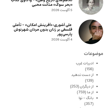
تلاطم‌های تاریخ وطن» – واکاوی کتاب
«بحر سوگ» متانت محبی
5 آگوست 2026
علی آشوری: «آفرینش امکان» – تأملی
فلسفی بر زنان بدون مردان شهرنوش
پارسی‌پور
4 آگوست 2026
موضوعات
ادبیات غرب
(156)
از دست ندهید
(139)
از دیگران
(253)
از ما
(759)
بانگ – نوا
(357)