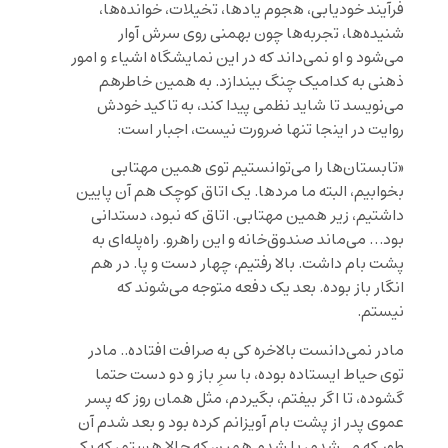
فرآیند خودیابی، هجوم یادها، تخیلات، خوانده‌ها،
شنیده‌ها، تجربه‌ها چون بهمنی روی سرش آوار
می‌شود و او نمی‌داند که در این نمایشگاه اشیاء و امور
ذهنی به کدامیک چنگ بیندازد. به همین خاطرهم
می‌نویسد تا شاید نظمی پیدا کند، به تاکید خودش
روایت در اینجا تنها ضرورت نیست، اجبار است:
«تابستان‌ها را می‌توانستیم توی همین مهتابی
بخوابیم، البته ما مردها. یک اتاق کوچک هم آن پایین
داشتیم، زیر همین مهتابی. اتاق که نبود، دستدانی
بود… می‌ماند صندوق‌خانه و این راهرو. راه‌پله‌ای به
پشت بام داشت. بالا رفتیم، چهار دست و پا. در هم
انگار باز بوده. بعد یک دفعه متوجه می‌شوند که
نیستم.
مادر نمی‌دانست بالاخره کی به صرافت افتاده.. مادر
توی حیاط ایستاده بوده، با سرِ باز و دو دست حتما
گشوده، تا اگر بیفتم، بگیردم، مثل همان روز که پسر
عموی پدر از پشت بام آویزانم کرده بود و بعد شدم آن
طور که می‌شدم، یا شدم همین که حالا هستم، که یکی