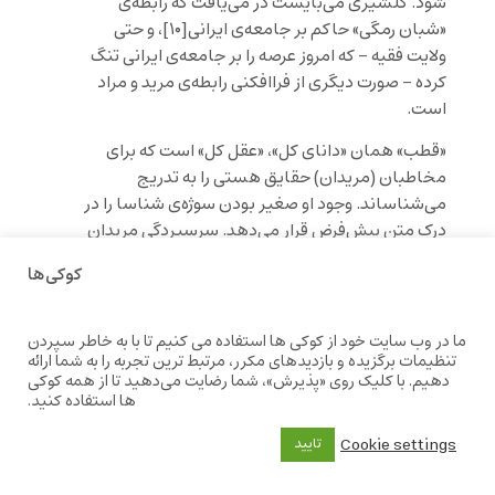
شود. گلشیری می‌بایست در می‌یافت که رابطه‌ی
«شبان رمگی» حاکم بر جامعه‌ی ایرانی[۱۰]، و حتی
ولایت فقیه – که امروز عرصه را بر جامعه‌ی ایرانی تنگ
کرده – صورت دیگری از فراافکنی رابطه‌ی مرید و مراد
است.
«قطب» همان «دانای کل»، «عقل کل» است که برای
مخاطبان (مریدان) حقایق هستی را به تدریج
می‌شناساند. وجود او صغیر بودن سوژه‌ی شناسا را در
درک متن پیش‌فرض قرار می‌دهد. سرسپردگی مریدان
به پیشوا (پیر، مراد، قطب) حامل بار شدیداً خردگریز تا
کوکی‌ها
حد خودباختگی کامل است. خصلت رادیکال و ستیزه‌گر
جنبش‌های دینی به میزان زیادی ناشی از عصبیت
نهفته در آن‌هاست. پذیرش آموزه‌ی ارتجاعی «شهادت»
ما در وب سایت خود از کوکی ها استفاده می کنیم تا با به خاطر سپردن
تنظیمات برگزیده و بازدیدهای مکرر، مرتبط ترین تجربه را به شما ارائه
نیز بخش جدایی‌ناپذیر این عصبیت و خودباختگی
دهیم. با کلیک روی «پذیرش»، شما رضایت می‌دهید تا از همه کوکی
است.
ها استفاده کنید.
شهادت به سادگی به معنی سرباختن بر سر آرمان
Cookie settings
تایید
نیست، بلکه به معنی پیوند دوباره با حق، «بازگشت به
اصل خویش»، و وصل به آفریدگار است. «عاشق بودن»