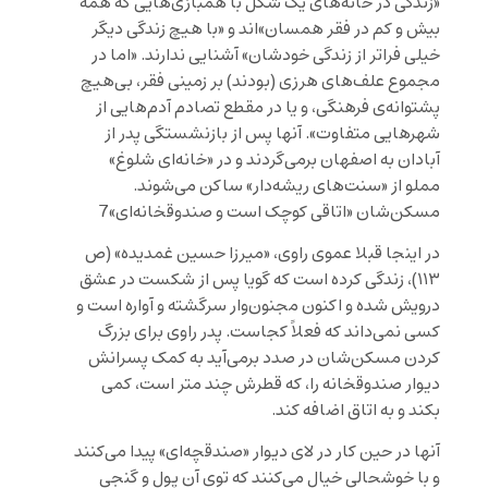
«زندگی در خانه‌های یک شکل با همبازی‌هایی که همه
بیش و کم در فقر همسان»اند و «با هیچ زندگی دیگر
خیلی فراتر از زندگی خودشان» آشنایی ندارند. «اما در
مجموع علف‌های هرزی (بودند) بر زمینی فقر، بی‌هیچ
پشتوانه‌ی فرهنگی، و یا در مقطع تصادم آدم‌هایی از
شهرهایی متفاوت». آنها پس از بازنشستگی پدر از
آبادان به اصفهان برمی‌گردند و در «خانه‌ای شلوغ»
مملو از «سنت‌های ریشه‌دار» ساکن می‌شوند.
مسکن‌شان «اتاقی کوچک است و صندوقخانه‌ای»7
در اینجا قبلا عموی راوی، «میرزا حسین غمدیده» (ص
۱۱۳)، زندگی کرده است که گویا پس از شکست در عشق
درویش شده و اکنون مجنون‌وار سرگشته و آواره است و
کسی نمی‌داند که فعلاً کجاست. پدر راوی برای بزرگ
کردن مسکن‌شان در صدد برمی‌آید به کمک پسرانش
دیوار صندوقخانه را، که قطرش چند متر است، کمی
بکند و به اتاق اضافه کند.
آنها در حین کار در لای دیوار «صندقچه‌ای» پیدا می‌کنند
و با خوشحالی خیال می‌کنند که توی آن پول و گنجی