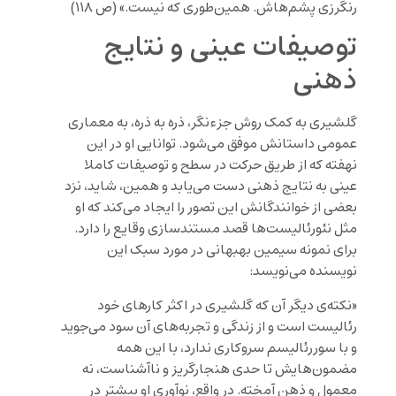
رنگرزی پشم‌هاش. همین‌طوری که نیست.» (ص ۱۱۸)
توصیفات عینی و نتایج
ذهنی
گلشیری به کمک روش جزءنگر، ذره به ذره، به معماری
عمومی داستانش موفق می‌شود. توانایی او در این
نهفته که از طریق حرکت در سطح و توصیفات کاملا
عینی به نتایج ذهنی دست می‌یابد و همین، شاید، نزد
بعضی از خوانندگانش این تصور را ایجاد می‌کند که او
مثل نئورئالیست‌ها قصد مستند‌سازی وقایع را دارد.
برای نمونه سیمین بهبهانی در مورد سبک این
نویسنده می‌نویسد:
«نکته‌ی دیگر آن که گلشیری در اکثر کارهای خود
رئالیست است و از زندگی و تجربه‌های آن سود می‌جوید
و با سوررئالیسم سروکاری ندارد، با این همه
مضمون‌هایش تا حدی هنجارگریز و ناآشناست، نه
معمول و ذهن آمخته. در واقع، نوآوری او بیشتر در