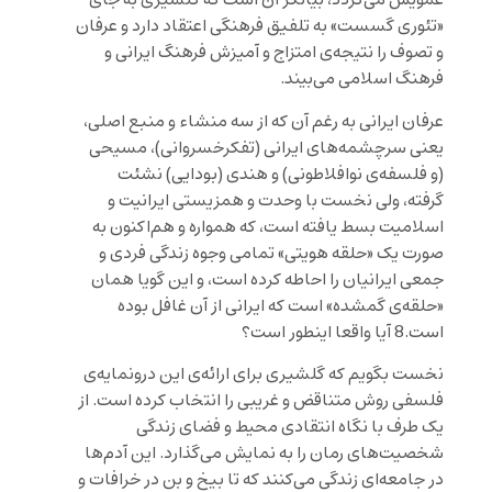
عمویش می‌گردد، بیانگر آن است که گلشیری به جای
«تئوری گسست» به تلفیق فرهنگی اعتقاد دارد و عرفان
و تصوف را نتیجه‌ی امتزاج و آمیزش فرهنگ ایرانی و
فرهنگ اسلامی می‌بیند.
عرفان ایرانی به رغم آن که از سه منشاء و منبع اصلی،
یعنی سرچشمه‌های ایرانی (تفکرخسروانی)، مسیحی
(و فلسفه‌ی نوافلاطونی) و هندی (بودایی) نشئت
گرفته، ولی نخست با وحدت و همزیستی ایرانیت و
اسلامیت بسط یافته است، که همواره و هم‌اکنون به
صورت یک «حلقه هویتی» تمامی وجوه زندگی فردی و
جمعی ایرانیان را احاطه کرده است، و این گویا همان
«حلقه‌ی گمشده» است که ایرانی از آن غافل بوده
است.8 آیا واقعا اینطور است؟
نخست بگویم که گلشیری برای ارائه‌ی این درونمایه‌ی
فلسفی روش متناقض و غریبی را انتخاب کرده است. از
یک طرف با نگاه انتقادی محیط و فضای زندگی
شخصیت‌های رمان را به نمایش می‌گذارد. این آدم‌ها
در جامعه‌ای زندگی می‌کنند که تا بیخ و بن در خرافات و