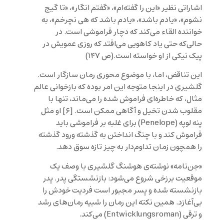
اشاراتی نظیر «این را گفته‌ام»، «گفتم انگار»، «تا گیج
نشوم»، «یادم باشد»، «یادم باشد که هی نچرخم»، به
خواننده القاء می‌کند که دچار فراموشی است. در
حالی‌که حتی یاد کاهویی می‌افتد که روزی عمویش در
پیک نیکی از او خواسته است.(ص ۱۴۷)
این تناقض، اما، با موضوع محوری رمان سازگار است.
گلشیری در اینجا متوجه این امر بوده که بازخوانی عالم
مثال، که خاطره‌ای فراموش شده را می‌ماند، تنها با
مقلوب شدن تخیل و آگاهی ممکن است. [۶] او مثل
پنه لوپه (Penelope) برای غلبه بر فراموشی باید
فراموش کند و با چنگ انداختن به گذشته ورود گذشته
را همچون زمان تداوم‌دار به چیز تازه سوق دهد.
«جن‌نامه» نوشته‌ی هوشنگ گلشیری با وصف یک
موقعیت برزخی شروع می‌شود: بازنشستگی پدر. پدر
بازنشسته شده و پسر مجبور است فردیت خودش را
بی‌آغازد. همین نکته این رمان را شبیه رمان‌های رشد
و ترقی (Entwicklungsroman) می‌کند.