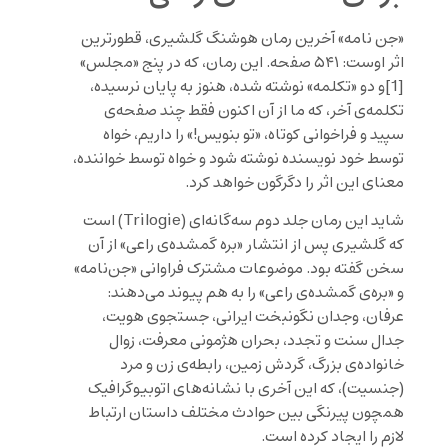
«جن نامه» آخرین رمان هوشنگ گلشیری، قطورترین
اثر اوست: ۵۴۱ صفحه. این رمان، که در پنج «مجلس»
[1]و دو «تکلمه» نوشته شده، هنوز به پایان نرسیده،
تکلمه‌ی آخر، که ما از آن اکنون فقط چند صفحه‌ی
سپید و فراخوانی کوتاه، «تو بنویس!» را داریم، خواه
توسط خود نویسنده نوشته شود و خواه توسط خواننده،
معنای این اثر را دگرگون خواهد کرد.
شاید این رمان جلد دوم سه‌گانه‌ای (Trilogie) است
که گلشیری پس از انتشار «بره گمشده‌ی راعی» از آن
سخن گفته بود. موضوعات مشترک فراوانی «جن‌نامه»
و «بره‌ی گمشده‌ی راعی» را به هم پیوند می‌دهند:
عرفان، وجدان نگونبخت ایرانی، جستجوی هویت،
جدال سنت و تجدد، بحران هژمونی معرفت، زوال
خانواده‌ی بزرگ، گردش زمین، رابطه‌ی زن و مرد
(جنسیت)، که این آخری با نشانه‌های اتوبیوگرافیک
همچون پیرنگی بین حوادث مختلف داستان ارتباط
لازم را ایجاد کرده است.