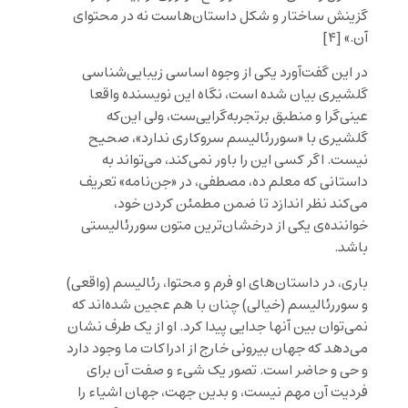
گزینش ساختار و شکل داستان‌هاست نه در محتوای
آن.» [۴]
در این گفت‌آورد یکی از وجوه اساسی زیبایی‌شناسی‌
گلشیری بیان شده است، نگاه این نویسنده واقعا
عینی‌گرا و منطبق برتجربه‌گرایی‌ست، ولی این‌که
گلشیری با «سوررئالیسم سروکاری ندارد»، صحیح
نیست. اگر کسی این را باور نمی‌کند، می‌تواند به
داستانی که معلم ده، مصطفی، در «جن‌نامه» تعریف
می‌کند نظر اندازد تا ضمن مطمئن کردن خود،
خواننده‌ی یکی از درخشان‌ترین متون سوررئالیستی
باشد.
باری، در داستان‌های او فرم و محتوا، رئالیسم (واقعی)
و سوررئالیسم (خیالی) چنان با هم عجین شده‌اند که
نمی‌توان بین آنها جدایی پیدا کرد. او از یک طرف نشان
می‌دهد که جهان بیرونی خارج از ادراکات ما وجود دارد
و حی و حاضر است. تصور یک شیء و صفت آن برای
فردیت آن مهم نیست، و بدین جهت، جهان اشیاء را