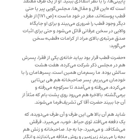
پایینی‌ها، را با نظر انتقادی ببنید. او از یک طرف معتقد
است که «این قال و مقال‌ها، مجلس‌گویی پیر یا حتی
قطب پوسته‌اند، مغز در خود ماست.» (ص ۱۷۱) از طرف
دیگر وجود قطب را ضروری می‌بیند و برای او جایگاه
والایی در سخن عرفانی قائل می‌شود و حتی برای اثبات
صدق مرتبه‌ی بالای مراد از کرامات «قطب» سخن
می‌گوید:
«حضرت قطب قرار بود بیاید خانه‌ی یکی از فقرا، پسرش
هم در مجلس ذکر شرکت می‌کرده، هفت هشت
سالش بوده. ما رسم‌مان همین است، پسرهامان را با
خودمان می‌بریم. پسر صاحبخانه هم هی بی‌تابی
می‌کرده، می‌رفته و می‌آمده، تا سرکوچه می‌رفته و
برمی‌گشته: بالاخره هم می‌رود روی پشت بام که مثلاً از
آن جا ببیند حضرت آقا کی تشریف‌فرما می‌شوند.
شاید هم آن بالا هی این طرف و آن طرف می‌دویده، که
یک دفعه می‌افتد توی حیاط. خوب، می‌میرد، فرقش
می‌شکافد. و می‌میرد، جا به جا. صاحبخانه و زنش هم
بچه را می‌برند زیرزمین و روش ملافه می‌اندازند و انگار