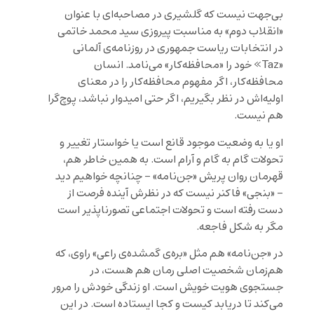
بی‌جهت نیست که گلشیری در مصاحبه‌ای با عنوان
«انقلاب دوم» به مناسبت پیروزی سید محمد خاتمی
در انتخابات ریاست جمهوری در روزنامه‌ی آلمانی
«Taz» خود را «محافظه‌کار» می‌نامد. انسان
محافظه‌کار، اگر مفهوم محافظه‌کار را در معنای
اولیه‌اش در نظر بگیریم، اگر حتی امیدوار نباشد، پوچ‌گرا
هم نیست.
او یا به وضعیت موجود قانع است یا خواستار تغییر و
تحولات گام به گام و آرام است. به همین خاطر هم،
قهرمان روان پریش «جن‌نامه» – چنانچه خواهیم دید
– «بنجی» فاکنر نیست که در نظرش آینده فرصت از
دست رفته است و تحولات اجتماعی تصورناپذیر است
مگر به شکل فاجعه.
در «جن‌نامه» هم مثل «بره‌ی گمشده‌ی راعی» راوی، که
هم‌زمان شخصیت اصلی رمان هم هست، در
جستجوی هویت خویش است. او زندگی خودش را مرور
می‌کند تا دریابد کیست و کجا ایستاده است. در این