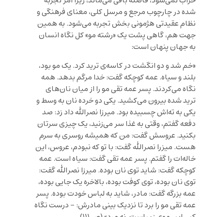
خراب نمی‌شود، فاصله باقی می‌ماند، زیرا امر تجربه
شده در چارچوب مرجع و مرسل کلی، معنای فرهنگی و
نظام عقیدتی هژمونی بخش تجربه می‌شود. به همین
جهت هم، گاهی پشت یک «رشته مو» کل نگاه انسان
به جهان پنهان است:
«خم شد و دو انگشت در کاسه‌ی ترید کرد. یک مو بود،
بلند و سیاه. عمه کوچکه گفت: خدا مرگم بدهد. همه
نگاه می‌کردند. پسر عمه تقی مو را از میان نان‌های
ترید شده بیرون می‌کشید. یکی دو خرده نان به وسط و
یکی به ته‌اش چسبیده بود. میرزا نصرالله داد زد: صد
دفعه گفتم، وقتی به غذا سر می‌زنید، یک چیزی سرتان
بکنید. عروسش گفت: من که همیشه روسری به سرم
هست. میزرا نصرالله گفت: با تو که نبودم، عروس، این
خاله‌ات را گفتم. پسر عمه تقی گفت: سیاه است. عمه
کوچکه گفت: شاید توی نان بوده. میرزا نصرالله گفت:
توی نان بوده، توی کوفت بوده، بالاخره یک جایی بوده،
عمه بزرگه گفت: مادر، شاید به لباس خودت بوده. پسر
عمه تقی مو را برد تا نزدیک بینی مادرش: – درست نگاه
کن، این موی زن است، نه مرد» (ص ۱۱۱)