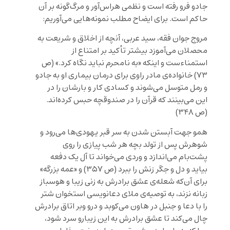
جادو فرو رفته است و نظمی هراس‌آور و مرگ‌گونه بر آن
حاکم است. برای ایضاح مطلب نمونه‌هایی می‌آوریم:
مروج جوان فقه، سید عربی، آنچه از اخلاق و شریعت به
محصلان می‌آموزد بیشتر تأکید بر امتناع از
استمناءست و اینکه «به نامحرم نباید نگاه کرد.» (ص
۷۳) خانواده‌ی مادر راوی برای درمان بیماری او به جادو
و رمل متوسل می‌شوند و کسادی کار و بارشان را در
این می‌بینند که قرآن را در صندوقچه حبس کرده‌اند.
(ص ۳۴۸)
همو جهت آبستن شدن به سر قبر یهودی‌ها می‌رود و
شوهرش پس از تولد بچه هر شب پیازی را روی
پشت‌بام می‌اندازد و وردی می‌خواند تا آل یک دفعه
بیاید و دل و جگر زنش را ببرد (ص ۳۵۷) و «عمه بزرگه»
برای آن‌که شعله‌ی عشق برادرش به زنی زیبا و هوسباز
زبانه نزند، به توصیه‌ی ملای دعانویسی استخوان شتر
را با دعا و جنبل در هاون می‌کوبد و درو وبر اتاق برادرش
چال می‌کند تا عشق برادرش به این زیبارو سرد شود،