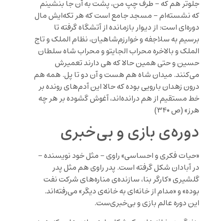
جلوتر هم که – طرف چپ من، پشت به آن جا بنشینم
که نشسته‌ام – مسجد جامع است که هر تکه‌ایش مال
دوره‌ای است: از دیوار بازمانده از آتشگاه گرفته تا
برسیم به سلاجفه و خوارزم‌شاهیان، نظام الملک و تاج
الملک و بالاخره محراب الجایتو و محراب شاه سلطان
حسین و حتی همین حالا که هی دارند تعمیرش
می‌کنند. میدان شاه هم هست و آن دو تا پل. همه هم
درون زهدان بارویی بوده که حالا این آدم‌های رونده بر
خط مستقیم از هم درانده‌اند، آغوش گشوده بر هر چه
هرز» (ص ۳۴۰)
دوره‌ی بازی و بی‌خبری
«حیات فکری و احساسی» راوی – مثل خود نویسنده –
در آبادان شکل گرفته است. پدر راوی هم مثل پدر
گلشیری «کارگر بنا، سازنده‌ی مناره‌های شرکت نفت
بوده» و «مدام از خانه‌ای به خانه‌ی دیگر» می‌رفته‌اند.
این دوره عالم بازی و بی‌خبری‌ست.