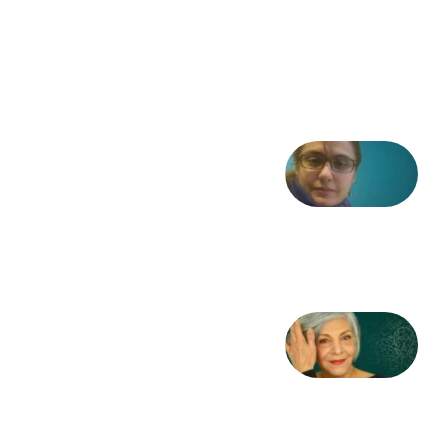
در انقلاب
مشروطه
6 آگوست
2026
شعری
از آزاده
طاهایی
3 آگوست
2026
کژمیر:
مرگ
به
مثابه
نظام،
سوگ