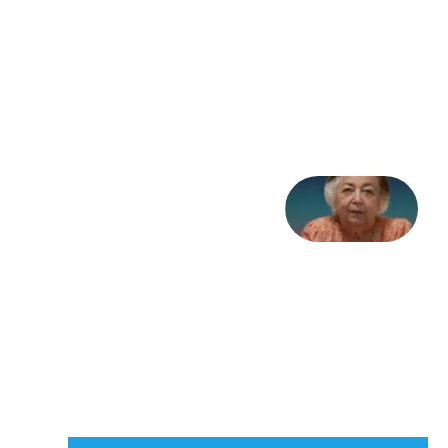
به
مثابه
تاریخ
31
جولای
2026
علا خاکی:
«کمانگیر»
– برای
شهرنوش
پارسی
پور،
«شهری
جان»
27 جولای
2026