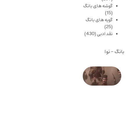
گوشه های بانگ
(15)
گویه های بانگ
(25)
نقد ادبی
(430)
بانگ - نوا
صد و
بیستمین
سالگرد
انقلاب
مشروطه
– «از
فرمان تا
فریاد»؛
ادبیات و
موسیقی