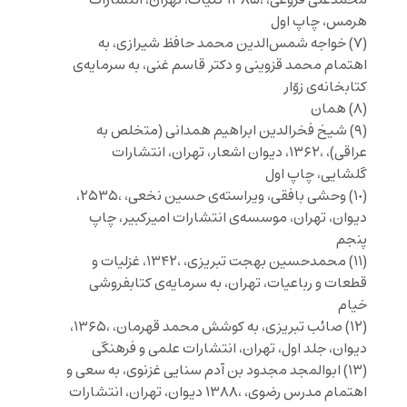
محمدعلی فروغی، ،۱۳۸۵ کلیات، تهران، انتشارات
هرمس، چاپ اول
(۷) خواجه شمس‌الدین محمد حافظ شیرازی، به
اهتمام محمد قزوینی و دکتر قاسم غنی، به سرمایه‌ی
کتابخانه‌ی زوّار
(۸) همان
(۹) شیخ فخرالدین ابراهیم همدانی (متخلص به
عراقی)، ،۱۳۶۲، دیوان اشعار، تهران، انتشارات
گلشایی، چاپ اول
(۱٠) وحشی بافقی، ویراسته‌ی حسین نخعی، ،۲۵۳۵،
دیوان، تهران، موسسه‌ی انتشارات امیرکبیر، چاپ
پنجم
(۱۱) محمدحسین بهجت تبریزی، ،۱۳۴۲، غزلیات و
قطعات و رباعیات، تهران، به سرمایه‌ی کتابفروشی
خیام
(۱۲) صائب تبریزی، به کوشش محمد قهرمان، ،۱۳۶۵،
دیوان، جلد اول، تهران، انتشارات علمی و فرهنگی
(۱۳) ابوالمجد مجدود بن آدم سنایی غزنوی، به سعی و
اهتمام مدرس رضوی، ،۱۳۸۸ دیوان، تهران، انتشارات