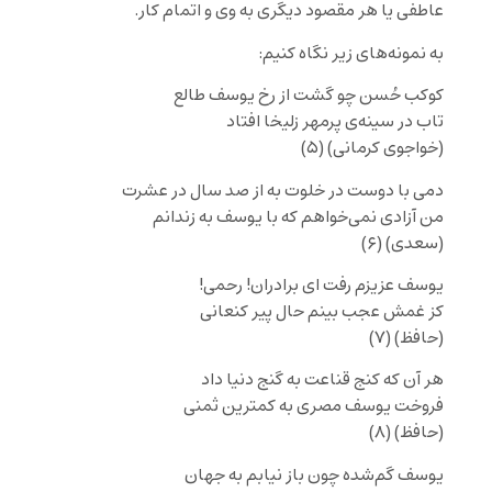
عاطفی یا هر مقصود دیگری به وی و اتمام کار.
به نمونه‌های زیر نگاه کنیم:
کوکب حُسن چو گشت از رخ یوسف طالع
تاب در سینه‌ی پرمهر زلیخا افتاد
(خواجوی کرمانی) (۵)
دمی با دوست در خلوت به از صد سال در عشرت
من آزادی نمی‌خواهم که با یوسف به زندانم
(سعدی) (۶)
یوسف عزیزم رفت ای برادران! رحمی!
کز غمش عجب بینم حال پیر کنعانی
(حافظ) (۷)
هر آن که کنج قناعت به گنج دنیا داد
فروخت یوسف مصری به کمترین ثمنی
(حافظ) (۸)
یوسف گم‌شده چون باز نیابم به جهان