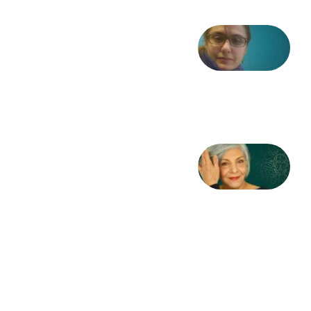
شعری
از آزاده
طاهایی
3 آگوست
2026
کژمیر:
مرگ
به
مثابه
نظام،
سوگ
به
مثابه
تاریخ
31
جولای