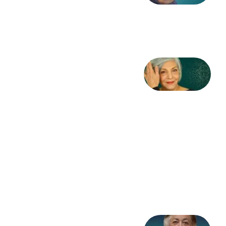
طاهایی
3 آگوست
2026
کژمیر:
مرگ
به
مثابه
نظام،
سوگ
به
مثابه
تاریخ
31
جولای
2026