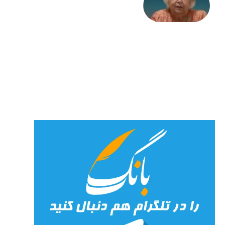
علا خاکی:
«کمانگیر»
– برای
شهرنوش
پارسی
پور،
«شهری
جان»
27 جولای
2026