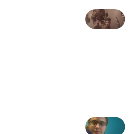
صد و
بیستمین
سالگرد
انقلاب
مشروطه
– «از
فرمان تا
فریاد»؛
ادبیات و
موسیقی
در انقلاب
مشروطه
6 آگوست
2026
شعری
از آزاده