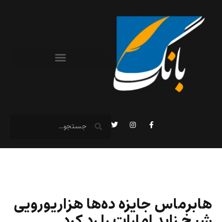
هابرماس جایزه ده‌ها هزاریورویی
شیخ زاید امارات را رد کرد