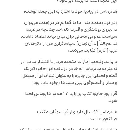
این قدرت است که برنده می‌شود.»
هابرماس در بیانیه خود با اشاره به این جمله نوشت:
«در کوتاه‌مدت، بله. اما به گمانم در درازمدت می‌توان
به نیروی روشنگری و قدرت کلمات، چنانچه در عرصه
سیاست عمومی مجالی برای بیان بیابد اعتقاد داشت.
لذا عجالتاً [تا آن زمان] سپاسگزاری من از مترجمان
عرب [آثارم] کفایت می‌کند.»
بن‌زاید، ولیعهد امارات متحده عربی با انتشار پیامی در
توییتر به هابرماس به خاطر دریافت این جایزه تبریک
گفته و اهدای این جایزه را به عنوان نشانه‌ای از «عشق
و مدارا و گفت‌وگوی بین ملت‌ها» جلوه داده بود.
قرار بود جایزه کتاب بن‌زاید ۲۳ مه به هابرماس اهدا
شود.
هابرماس ۹۲ سال دارد و از فیلسوفان مکتب
فرانکفورت است.