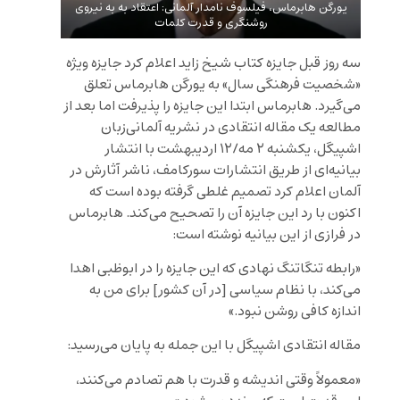
یورگن هابرماس، فیلسوف نامدار آلمانی: اعتقاد به به نیروی
روشنگری و قدرت کلمات
سه روز قبل جایزه کتاب شیخ زاید اعلام کرد جایزه ویژه
«شخصیت فرهنگی سال» به یورگن هابرماس تعلق
می‌‌گیرد. هابرماس ابتدا این جایزه را پذیرفت اما بعد از
مطالعه یک مقاله انتقادی در نشریه آلمانی‌زبان
اشپیگل، یکشنبه ۲ مه/۱۲ اردیبهشت با انتشار
بیانیه‌ای از طریق انتشارات سورکامف، ناشر آثارش در
آلمان اعلام کرد تصمیم غلطی گرفته بوده است که
اکنون با رد این جایزه آن را تصحیح می‌کند. هابرماس
در فرازی از این بیانیه نوشته است:
«رابطه تنگاتنگ نهادی که این جایزه را در ابوظبی اهدا
می‌کند، با نظام سیاسی [در آن کشور] برای من به
اندازه کافی روشن نبود.»
مقاله انتقادی اشپیگل با این جمله به پایان می‌رسید:
«معمولاً وقتی اندیشه و قدرت با هم تصادم می‌کنند،