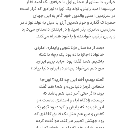
خرابی، داستان از همان اول با جرقه‌ی یک امید آغاز
می‌شود؛ امید زایش، تولد یک نوزاد؛ نوزادی که قرار است
در سرزمین اصلی والدین خود گام به این جهان
خطرناک گذارد و خودِ همین آرزو یا میل به تولد نوزاد در
سرزمین مادری، بذر امید را در ابتدای داستان می‌کارد
و بدین ترتیب خواننده را با خود همراه می‌کند.
«بعد از ده سال «زناشویی پایدار»، اداره‌ی
خانواده اجازه داده بود یک بچه داشته
باشیم. هما گفته بود: «باید بریم ایران.
من دلم می‌خواد بچه‌م در ایران دنیا بیاد.»
گفته بودم: آخه این چه کاریه؟ اون‌جا
نقطه‌ی قرمز دنیاس.» و هما هم گفته
بود: «اگر حتی آخر دنیا هم باشد که
نیست، زادگاه آباء و اجدادی ماست.» و
این‌طوربود که پایش را کرده بود توی یک
کفش و من هم مثل یک قایق کاغذی که
زود جهتش تغییر می‌کند، موافقت کرده
بودم. شاید هم ته دلم می‌خواستم ایران