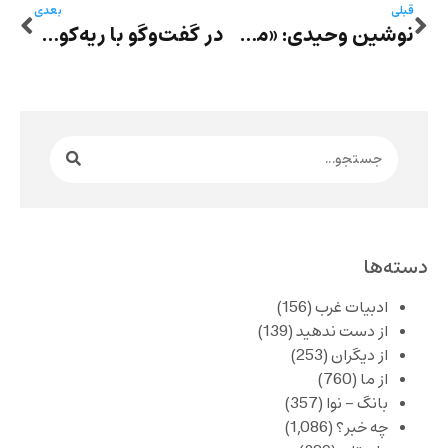
قبلی
بعدی
نوشین وحیدی: «من، مریم، بچه‌ها و بیست و شش نفر دیگر»: سفری از تنهایی به سوی همدلی در دل آشوب
در گفت‌وگو با ریه‌کودان: استفاده از هوش مصنوعی به عنوان یک ابزار روایی
دسته‌ها
ادبیات غرب
(156)
از دست ندهید
(139)
از دیگران
(253)
از ما
(760)
بانگ – نوا
(357)
چه خبر؟
(1,086)