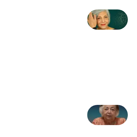
کژمیر:
مرگ
به
مثابه
نظام،
سوگ
به
مثابه
تاریخ
31
جولای
2026
علا خاکی:
«کمانگیر»
– برای
شهرنوش