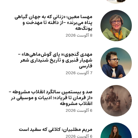
مهسا معین: «زنانی که به جهان گیاهی
پناه می‌برند» -از دافنه تا مهدخت و
یونگ‌هه
8 آگوست 2026
مهدی گنجوی:« پای گوش‌ماهی‌ها» –
شهیار قنبری و تاریخ شنیداری شعر
فارسی
7 آگوست 2026
صد و بیستمین سالگرد انقلاب مشروطه –
«از فرمان تا فریاد»؛ ادبیات و موسیقی در
انقلاب مشروطه
6 آگوست 2026
مریم مطلبیان: کلاغی که سفید است
6 آگوست 2026