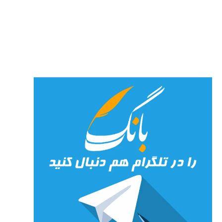
پارسی
پور،
«شهری
جان»
27 جولای
2026