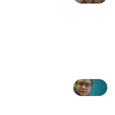
سالگرد
انقلاب
مشروطه
– «از
فرمان تا
فریاد»؛
ادبیات و
موسیقی
در انقلاب
مشروطه
6 آگوست
2026
شعری
از آزاده
طاهایی
3 آگوست
2026