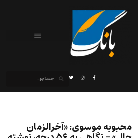
محبوبه موسوی: «آخرالزمان
حال» – نگاهی به ۵۶ درجه، نوشته