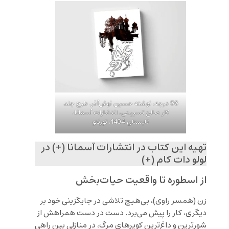
56 درجه، نوشته حسین نوش‌آذر. طرح جلد
کار صالح تسبیحی، انتشارات آسمانا،
تابستان 1404، تورنتو
تهیه این کتاب در انتشارات آسمانا (+)
در
لولو دات کام (+)
از اسطوره‌ تا واقعیت حیات‌بخش
زن (همسر راوی)، بی‌هیچ تلاشی در جایگزینی خود بر
دیگری، کار را پیش می‌برد. دست در دست همراهش از
شورترین و داغ‌ترین کویرهای مرگ، در منازلی بین راهی