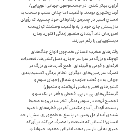
آرزوی بهتر شدن، در جست‌وجوی جهانی اتوپیایی/
آرمان‌شهری بودند. واقعیت اما چنان صلب و سخت به
انسانِ اسیر در چنبره‌ی رفتارهای خود چسبید که رؤیای
به‌زیستن جای خود را به واقعیت وحشتناکِ زیست
امروزمان داد. آینده‌ی متصور زندگی اکنون، رمان
دیستوپیایی را رقم می‌زند.
رفتارهای مخرب انسانی همچون انواع جنگ‌های
کوچک و بزرگ در سراسر جهان، نسل‌کشی‌ها، تعصبات
فرقه‌ای و قومی و قبیله‌ای، طمع قدرت‌های بزرگ در
تصرف سرزمین‌های دیگران، نظام بردگی، تقسیم‌بندی
جهان به دو قطب جنوب و شمال (جهان سوم و
کشورهای فقیر و بخش ثروتمند و متمول)،
گرسنگی‌های پی در پی، قحطی و فقر در یک سو و
تجمیع ثروت در سویی دیگر، تخریب بی‌رویه محیط
زیست، آلودگی آب و مکیدن آخرین قطره‌های ذخیره
شده‌ی آب از دل زمین در پاسخ به طمع‌ورزی بیش از حد
انسان؛ انسانی که طبیعت را مصرف می‌کند بی‌آن‌که
چیزی به آن بازپس دهد، انقراض معدود حیواناتِ