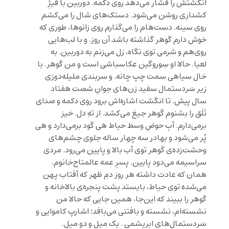
انگشتش را فشار می‌دهد روی دکمه. دوربین با قیژِ
کشداری روشن می‌شود. دستک‌های شال را می‌کشم
روی سینه. دست‌هام را می‌گذارم روی زانو‌ها، طوری که
خوش دارم گوهر گذاشته باشد آن روز. و با لب‌هایی
روی‌هم و شرمی توی نگاه، زل می‌زنم به دوربین. به
لعیا. حالا او سِوروگین عکاسباشی است و من گوهر. با
خال سیاهی سمت چپ چانه. و سربندی ملیله‌دوزی
زیر سَردستمال سفید زن‌های جوانِ شصت هفتاد
سال پیش. تا انگشت اشاره‌اش‌ برود روی دکمه و صدای
تَلَق را بشنوم گوهر جیغ می‌کشد. از تهِ دل. خیز
برمی‌دارم. آبِ حوضِ وسط حیاط هی گود برمی‌دارد و هی
پُر می‌شود و بهادر سه چهار ساله جلوی چشم‌های
وحشت‌زده‌ی گوهر توی آب بالا و پایین می‌رود. مرد‌ی
سراسیمه می‌دود پایین. پسرِ عمه عالمتاج‌خانوم.
همان که عادت داشته هر روز دمِ ظهر که آفتاب پهن
می‌شده توی حیاط، بایستد پشت پنجره‌ی بالاخانه و
گوهر را ببیند که این‌جا، همین جایی که حالا من
نشسته‌ام، نشسته و بافتنی می‌بافد؛ اشارپ کاموایی و
سَردستمال‌های ابریشمی . یک میل و دو میل.