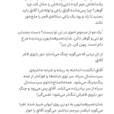
یک‌دانه‌اش عزم کرده دایی‌زاده‌اش را حلال کند چرا
گوهر؟ چرا پس‌مانده قزاقِ یاغی و توله‌اش! آفاق باید
بجنبد تا زاد و رود یک یاغی سلاله‌ی قجر را ملخ‌خور
نکند.
“یک مو از مرحوم اخوی در تن تو نیست؟ دست بجنبان.
تو تنی و گوهر ناتَن. شازده‌میرهمایونِ زن‌ندیده مرغِ
دام است. پهن کن. دل ببر!”
از دل بردن که می‌گوید چنگ می‌اندازد دور بازوی لاغر
آفاق.
آفاق انگشت انداخته به ریشه و شرابه حاشیه‌ی
سردستمالِ سیاه. سر توی شانه‌ها و کوتاه‌تر از عمه.
رنگ‌به‌رنگ می‌شود. عمه‌عالمتاج‌خانوم سردستمال
سیاه از سرِ برادرزاده می‌کشد. آفاق پس می‌رود و چنگِ
دور بازوی لاغرش تنگ‌تر می‌شود؛ نفس‌گیر!
شازده‌میرهمایون به دو زنِ روی ایوان خیره شده. لعیا
می‌گوید اینقدر بیرحم نباشم. می‌گوید آفاق را خوار