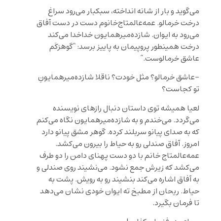
می‌گوید و بار از شانه انداخته، سبکبار می‌رود سراغ
درخت خرمالو. عمه‌عالمتاج‌خانوم دست در دست آفاق
می‌رود به ایوان. شازده‌میرهمایون خداخدا می‌کند
درخت همینطور پروپیمان به پاییز برسد: “گوهرَکَم
عاشق خرمالوست.”
-عاشق خرمالو؟ مثل خودت؟ ناقلا شازده‌میرهمایونِ
تو کجاست؟
لعیا همیشه توی داستان‌ دنبال رازهای نویسنده
می‌گردد. می‌خندم و به شازده‌میرهمایون نگاه می‌کنم
که به صدای پیانو سربلند کرده. گوهر مشق پیانو دارد
امروز. آفاق صندلی رو به حیاط را بیرون می‌کشد.
عمه‌عالمتاج خانم با دو دست پهنای دامن را دو طرف
می‌کشد که زیرش جمع نشود. می‌نشیند روی صندلی و
به آفاق اشاره می‌کند بنشیند رو به رویش. پشت به
حیاط. ریحان از مطبخ ته ایوان خودی نشان می‌دهد
تا فرمان بگیرد.