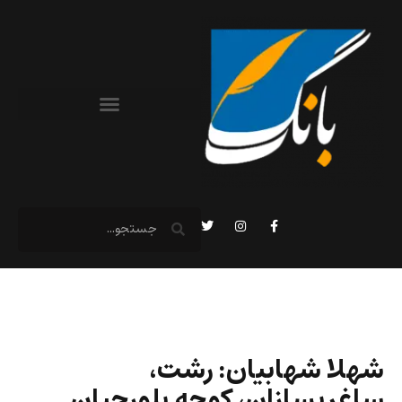
شهلا شهابیان: رشت،
ساغریسازان، کوچه بلورچیان