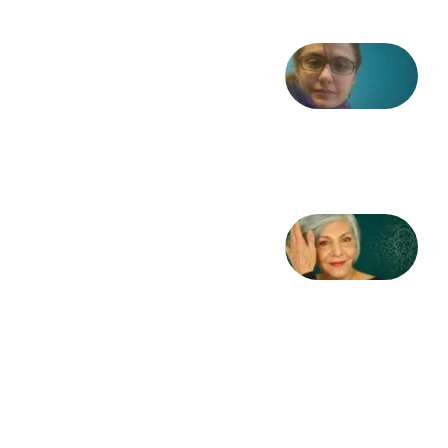
شعری
از آزاده
طاهایی
3 آگوست
2026
کژمیر:
مرگ
به
مثابه
نظام،
سوگ
به
مثابه
تاریخ
31
جولای