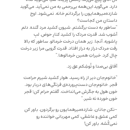
دارد. می‌گوید این‌همه بی‌رحمی به من نمی‌آید. می‌گوید
شازده‌میرهمایون را برگردانم خانه. نمی‌شود. اوج
داستانِ من کجاست؟
“ساطور به دست برگشتم. شیون کشید مرد گنده. دلم
آشوب شد. قدرت مردک را کشید کنارِ حوض. لبِ
پاشویه. آنجا. زیر همان درخت خرمالو. ساطور که بالا
رفت مردک دراز به دراز افتاد. قدرت گرویی مرا زیر درخت
چال کرد. خیراتِ همین خرمالوها.”
آفاق بی‌صدا و تُوشِکم عق زد.
“خانوم‌جان دیر از راه رسید. هوار کشید شیرم حرامت
قجر. خانوم‌جان دست‌پرورده‌ی فرنگی‌های دربار بود.
خون هول به جگرش می‌انداخت. گفتم حرام کن؛ قجر
خون خورده نه شیر.”
-نکن جانان. شازده‌میرهمایون رو برگردون. باور کن
کمی عشق و عاشقی، کمی مهربانی خواننده رو
نمی‌کُشه. باور کن!