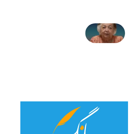
2026
علا خاکی:
«کمانگیر»
– برای
شهرنوش
پارسی
پور،
«شهری
جان»
27 جولای
2026