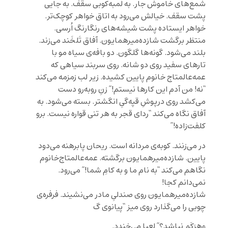
شمع‌های خاموش جار. به لَمبه‌کوبی سقف. به جایی
پشت سقف. خیالش می‌رود به اتاق خواهر کوچک‌تر.
خواهر ایستاده پشت شیشه‌های رنگارنگ اُرسی.
منتظر برگشت شازده‌میرهمایون. آفاق تَلخَند می‌زند.
بلند می‌شود. گونه‌ها گلگون. دو بافه‌ی سیاه مو با
تارهای سفید روی دو شانه. روی سربند سیاهی که
عمه‌عالمتاج خانوم پایین کشیده. زیر لب زمزمه می‌کند
“نه! من آدم این کارها نیستم!” زنِ روبه‌رو دست
می‌کشد روی درپوشِ قپه‌گیِ انگشتر. بسته می‌شود. به
آفاق نگاه می‌کند “ردای قجر به هر تنی قواره نیست. برو
کلفت‌زاده!”
در می‌زنند. کوبه‌ی مردانه است. ریحان پابرهنه می‌دود
پایین. شازده‌میرهمایون برگشته. عمه‌عالمتاج‌خانوم
نگاهم می‌کند “به نام ما و به کامِ شما!” می‌رود.
نمی‌دانم کجا!
شازده‌میرهمایون روی صندلیِ مادر می‌نشیند. فرفره‌ی
چوبی را می‌گذارد روی میز “پیانوی گ
وهرَکَم نباشد؟” لعیا می‌خندد.