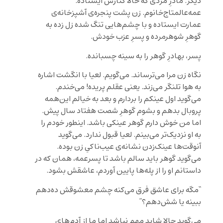
دیگر. مادرِ مردی که حالا کنارش ایستاده.
عمه‌عالمتاج‌خانوم. زن پشت پنجره‌ی آشپزخانه‌ی
عمارت ایستاده و با چشم‌هایی تنگ شده زل زده به
گوهرِ شوهرمرده و پسرِ عزب خودش.
پسر، بهادرِ گوهر را به سینه چسبانده.
نگاه زن مرا می‌ترساند. می‌گویم. لعیا با انگشت اشاره
به هوا تلنگر می‌زند. یعنی عقلم پریده! می‌خندم.
می‌گوید اول عینکم را بردارم و بعد به خیالم این‌همه
پروبال بدهم و بشوم گوهرِ شصت هفتاد سال پیش.
اما من خوش دارم گوهر عینکی باشد. اینطور خودم را
به او نزدیک‌تر می‌بینم. لعیا قبول ندارد. می‌گوید
آنوقت‌ها عینک‌زدن نشانه‌ی عیب‌ناکیِ زن بوده.
می‌گوید گوهر باید سالم باشد تا پسرعمه،‌‌ همان که در
داستانم او را از پله‌ها پایین آوردم، عاشقش بشود.
“مگه برای عاشق فرق می‌کنه چشم معشوقش ده‌دهم
ببینه یا شش‌دهم؟”
می‌گوید حالا شاید مهم نباشد اما ما از آدم‌های