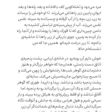
مرد می‌دود و تخته‌کوبی کف بالاخانه و بعد پله‌ها و بعد
ایوانِ پایین زیر پاهاش می‌لرزند. تا او خودش را برساند
به زن، زن بچه را از آب گرفته و چسبانده به سینه. نفس
نفس می‌زند. آب از پیش‌سینه‌ی لباسش کشیده به
دامن چین‌داری که تا قوزک پاها را پوشانده و از آنجا راه
باز کرده به زمین. جوی باریکی از زیر پاها تا حاشیه‌ی
باغچه. تا زیر درخت خرمالو. همین جا که من
نشسته‌ام حالا.
خوش دارم آن روبه‌رو، در خانه‌ی اربابی، پشت پنجره‌ی
اتاق دست راستی،‌‌ همان‌جا که خواهر بزرگ‌تر و هنوز
دخترمانده‌ی گوهر شب‌ها رختخوابش را پهن می‌کند و
تا صبح بیدارخوابی جان‌به‌سرش می‌کند، سایه‌ای
پشت پنجره باشد و نباشد. پیدا و ناپیدا. طوری که گوهر
حسش کند و یک آن سرش را برگرداند رو به پنجره، اما
آفاق نباشد و او فقط ریزلرزه‌ای به هیکل پرده ببیند و باز
سرخیِ شرم و هولِ هراس بیفتد به جانش و آنوقت نگاه
سرگردانش بگردد دنبال چشم‌های شماتت‌گر آن زنِ