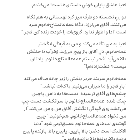
لعیا عاشق پایان خوشِ داستان‌هاست! می‌خندم.
دو زنِ نشسته دو طرف میز گردِ لهستانی به هم نگاه
می‌کنند. آفاق می‌لرزد. نگاه عمه‌عالمتاج‌خانوم سرد
است “ادا و اطوار ندارد. گروی‌ات را خودت زنده کن قجر.”
لعیا به من نگاه می‌کند و من به قپه‌گی انگشتر
عمه‌خانوم. دلِ آفاق باز پیچ می‌زند. زهرآب تا حلقش
بالا می‌آید “قجر نیستم عمه‌عالمتاج‌خانوم. یادتان
نیست؟ کلفت‌زاده‌ام!”
عمه‌خانوم سربند حریر بنفش را زیر چانه صاف می‌کند
“بارِ قجر را ما میزان می‌زنیم. باک‌ات نباشد.”
چشم‌های آفاق ترسیده. دست‌ها به دامن پاچین
چنگ شده. عمه‌عالمتاج‌خانوم با سرانگشت دست چپ
می‌کشد روی قپه‌گی انگشتر. آفاق مِن و مِن می‌کند “از
من نخواه عمه‌عالمتاج‌خانوم. هم‌خونیم.” چین
گوشه‌ی لب‌های عمه‌خانوم عمیق‌ترمی‌شود “دنیا
الاکلنگ است دختر؛ بالا پایین. پایین بالا. بازنده پایین
برنده بالا. برنده بالا بازنده پایین.”