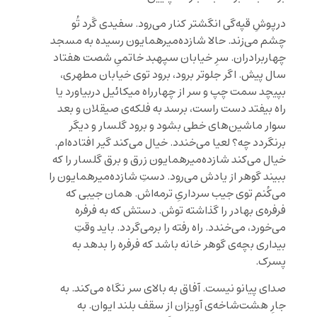
درپوشِ قپه‌گی انگشتر کنار می‌رود. سفیدی گَرد تُو
چشم می‌زند. حالا شازده‌میرهمایون رسیده به مسجد
چهاربرادران. سرِ خیابان سپهبد خاتمیِ شصت هفتاد
سال پیش. اگر جلوتر برود، برود توی خیابان مطهری،
بپیچد سمت چپ و سر از چهارراه میکائیل دربیاورد یا
راه بیفتد دست راست، برسد به فلکه‌ی صیقلان و بعد
سوار ماشین‌های خطی بشود و برود گلسار و دیگر
برنگردد چه؟ لعیا می‌خندد. خیال می‌کند گیر افتاده‌ام.
خیال می‌کند شازده‌میرهمایون زرق و برق گلسار را که
ببیند گوهر از یادش می‌رود. دستِ شازده‌میرهمایون را
می‌کُنم توی جیب سرداریِ ترمه‌اش. همان جیبی که
فرفره‌ی بهادر را گذاشته توش. دستش که به فرفره
می‌خورد، می‌خندد. راه رفته را برمی‌گردد. باید وقتِ
بیداری بچه‌ی گوهر خانه باشد که فرفره را بدهد به
پسرک.
صدای پیانو نیست. آفاق به بالای سر نگاه می‌کند. به
جارِ هشت‌شاخه‌ی آویزان از سقف بلند ایوان. به