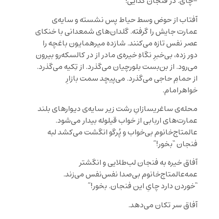
-چای. در فنجان کذایی!
آفتاب از حوض وسط حیاط پس نشسته و سایه‌ی
عمارت جایش را گرفته. گلدان‌های‌ شمعدانی با خنکای
عصر نفس تازه می‌کنند. شازده میرهمایون باغچه را
دور زده، بی‌خبرِ نگاهِ خیره‌ی مادر از در کالسکه‌رو بیرون
می‌رود. از بن‌بست بلورچیان می‌گذرد. از تِکیه می‌گذرد.
از حمامِ حاجی می‌گذرد. می‌پیچد سمت بازارِ
خواهر‌امام.
محله‌ی ساغریسازانِ رشت زیر سایه‌ی دیوارهای بلند
عمارت‌های اربابی از خواب قیلوله بیدار می‌شود.
عالمتاج‌خانوم بی‌خواب و پُرگو انگشت می‌کشد لبه
فنجان “بخور!”
آفاق خیره به فنجان لب‌طلایی و انگشتر
عمه‌عالمتاج‌خانوم بی‌صدا نفس‌نفس می‌زند.
“خوردن دارد چایِ این فنجان. بخور!”
آفاق سر تکان می‌دهد.