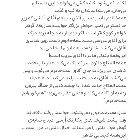
نکنم. نمی‌شود. کشمکش می‌خواهد این داستانِ
بی‌جان. می‌نشانم‌شان به گپ و گفت.
عمه‌خانوم باید بدمد بر آتشِ سینه‌ی آفاق. آتشی که زیرِ
خاکسترِ بی‌کسیِ خواهرِ بزرگتر خوابیده سال‌ها. گوهر
خواهر کوچک‌تر است. اگر دوم‌بار به حجله برود مرگ
برای آفاق عروسی ست. عمه‌خانوم دست روی شانه‌ی
آفاق می‌کشد. شازده‌میرهمایون از جا می‌پرد.
این‌همه یکدلی مادر با آفاق غریب است!
عمه‌عالمتاج‌خانوم سر نزدیک می‌کند. عطر ناب قمصر
کاشان می‌ریزد به جانِ آفاق. عمه‌خانوم می‌گوید و پَس
می‌کشد. آفاق به حیرت سر بلند می‌کند. حالا هم‌قد
عمه‌عالمتاج خانم شده. با چشم‌هایی از حدقه بیرون
زده به او نگاه می‌کند و قدمی عقب می‌رود: “هم‌خون‌ایم
عمه‌خانوم.”
شازده‌میرهمایون نمی‌شنود. حواسش رفته بالا‌خانه.
رفته پشت شیشه‌های رنگارنگ اُرسی. دیدن سایه‌ی
گوهر هول دلش را می‌نشاند “خیالِ دلش با من است با
این‌همه کجتابیِ ظاهر.”