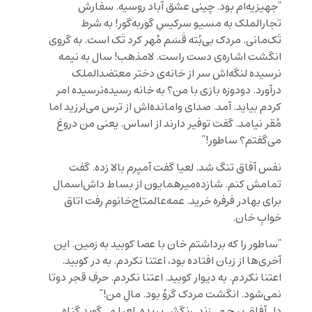
“جهیزیه‌ام بود. چینی عشق آباد روسیه. سفارش
تجارالملک به مسیو سرکیسِ گوربه‌گور! به شرط
تَک‌مانی. مردک بی‌بُته قَسَم مُهر کرد تَک است. به گروی
انگشت اشاره‌ی دست راست. لامذهب! سال به نیمه
نرسیده لنگه‌اش سر از خانه‌ی دختر معتضدالملک
درآورد. دودوزه بازی با من؟ به خانه رسیده‌نرسیده امر
کردم بیاید. آمد. صدای وامانده‌اش از ترس می‌لرزید اما
مُقر نیامد. گفت توفیر دارند از اساس. یعنی من دروغ
می‌گفتم؟ ساطور!”
نفس آفاق تنگ شد. لعیا گفت آمپرم بالا زده. گفت
تمامش کنم. شازده‌میرهمایون از بساط داش‌اسمال
برای بهادر فرفره خرید. عمه‌عالمتاج‌خانوم رفت اتاق
خوابِ خان.
“ساطور را که برداشتم خان با عصا کوبید به زمین. این
آخری‌ها از زبان افتاده بود، اعتنا نکردم. به در کوبید.
اعتنا نکردم. به دیوار کوبید. اعتنا نکردم. حرفِ قجر دوتا
نمی‌شود. انگشت مردک گروُ بود. مالِ من!”
دل آفاق پیچ می‌زند. رنگش پریده. لعیا می‌گوید گناه