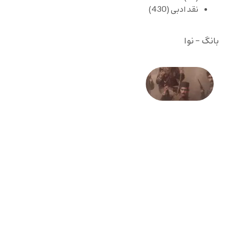
نقد ادبی
(430)
بانگ - نوا
صد و
بیستمین
سالگرد
انقلاب
مشروطه
– «از
فرمان تا
فریاد»؛
ادبیات و
موسیقی
در انقلاب
مشروطه
6 آگوست
2026