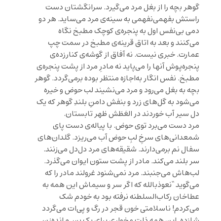
گوهر بچه را از بغل مرد می‌گیرد. سرانگشتان دست
راستش بفهمی‌نفهمی به سینه‌ی مرد می‌ساید. هر دو
دمی بی‌نفس اول به پنجره‌ی کوچک مطبخ نگاه
می‌کنند و بعد به اتاق قرینه‌ی مطبخ در سمت چپ
عمارت. خبری نیست. نه آفاق از گوشه‌ی کنارزده‌ی
پنجره‌پوش آنها را می‌پاید نه مادرِ مرد از پشت پنجره‌ی
مطبخ. نفس انگار به‌اجازه منتظر بوده برمی‌گردد. گوهر
بچه به بغل می‌رود و مرد می‌نشیند لب حوض و خیره
می‌شود به گل‌های زرد و بنفش دامنِ بلندِ گوهر که یک
دل سیر آب خوردند در العَطَش ظهر تابستان.
مرد دست می‌برد توی حوض. با پیاله‌ی دست پای
شمعدانی‌های سرخِ لبِ حوض آب می‌ریزد. گلدان‌های
سفال نم برمی‌دارند. شقیقه‌های مرد دل‌دل می‌زنند.
سر بلند می‌کند. مادر از پشت ستون ایوان می‌گذرد.
لب‌هاش می‌جنبند. مرد نمی‌شنود غرولند مادر را که
می‌گوید “نعوذبالله که اگر سر و سیماش این همه به
عطاخان رکاب‌السلطنه نرفته بود به خودم شک
می‌کردم! ناسلامتی خون قجر در رگ و پی‌ات می‌گردد
شازده. این همه ذلت و خواری برای یک پس‌مانده‌زن