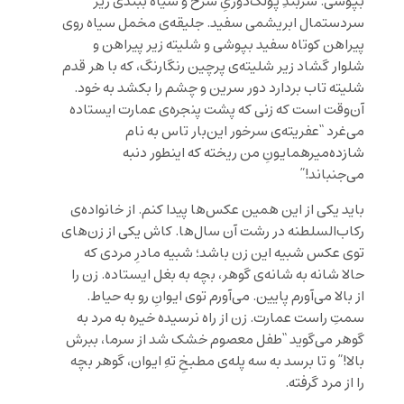
بپوشی. سربندِ پولک‌دوزیِ سرخ و سیاه ببندی زیر
سردستمال ابریشمی سفید. جلیقه‌ی مخمل سیاه روی
پیراهن کوتاه سفید بپوشی و شلیته زیر پیراهن و
شلوار گشاد زیر شلیته‌ی پرچین رنگارنگ، که با هر قدم
شلیته تاب بردارد دور سرین و چشم را بکشد به خود.
آن‌وقت است که زنی که پشت پنجره‌ی عمارت ایستاده
می‌غرد “عفریته‌ی سرخور این‌بار تاس به نام
شازده‌میرهمایونِ من ریخته که اینطور دنبه
می‌جنباند!”
باید یکی از این همین عکس‌ها پیدا کنم. از خانواده‌ی
رکاب‌السلطنه در رشت آن سال‌ها. کاش یکی از زن‌های
توی عکس شبیه این زن باشد؛ شبیه مادرِ مردی که
حالا شانه به شانه‌ی گوهر، بچه به بغل ایستاده. زن را
از بالا می‌آورم پایین. می‌آورم توی ایوانِ رو به حیاط.
سمتِ راست عمارت. زن از راه نرسیده خیره به مرد به
گوهر می‌گوید “طفل معصوم خشک شد از سرما، ببرش
بالا!” و تا برسد به سه پله‌ی مطبخِ تهِ ایوان، گوهر بچه
را از مرد گرفته.