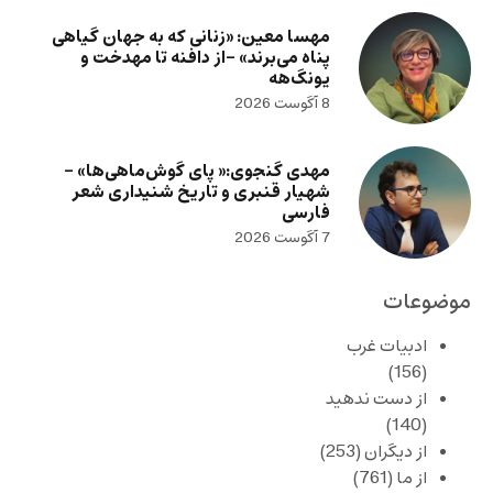
مهسا معین: «زنانی که به جهان گیاهی
پناه می‌برند» -از دافنه تا مهدخت و
یونگ‌هه
8 آگوست 2026
مهدی گنجوی:« پای گوش‌ماهی‌ها» –
شهیار قنبری و تاریخ شنیداری شعر
فارسی
7 آگوست 2026
موضوعات
ادبیات غرب
(156)
از دست ندهید
(140)
از دیگران
(253)
از ما
(761)