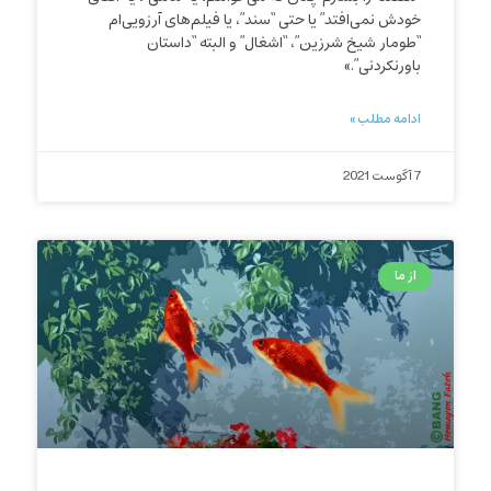
خودش نمی‌افتد” یا حتی “سند”، یا فیلم‌های آرزویی‌ام
“طومار شیخ شرزین”، “اشغال” و البته “داستان
باورنکردنی”.»
ادامه مطلب »
7 آگوست 2021
از ما