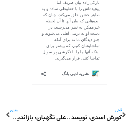
قبلی
بعدی
کورش اسدی، نویسنده فقید: در این حکومت من هرگز نه رأی داده‌ام و نه رأی می‌دهم
علی نگهبان: بازاندیشی زبان فارسی چونان ضرورتی برای گذار به مدرنیته- پیگیری اندیشه‌ی زبان‌ باز در کارهای داریوش آشوری