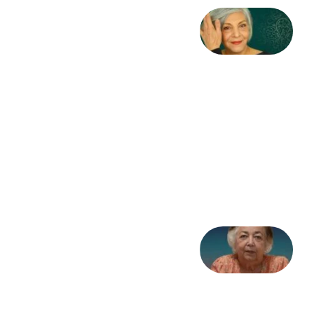
کژمیر:
مرگ
به
مثابه
نظام،
سوگ
به
مثابه
تاریخ
31
جولای
2026
علا خاکی:
«کمانگیر»
– برای
شهرنوش
پارسی