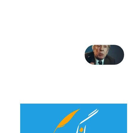
پور،
«شهری
جان»
27 جولای
2026
آوا و
نوا:
بورخس
و
خداوند
23 جولای
2026