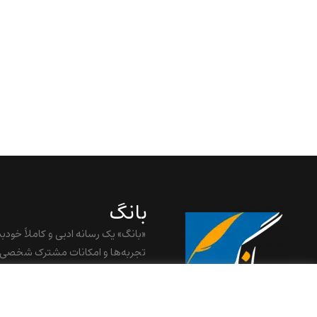
بانگ
«بانگ» یک رسانه ادبی و کاملاً خودب
تجربه‌ها و امکانات مشترک شخصی
baangnewsnet@gmail.com