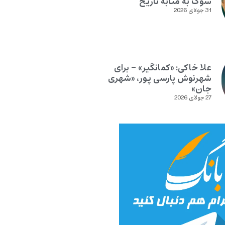
سوگ به مثابه تاریخ
31 جولای 2026
علا خاکی: «کمانگیر» – برای
شهرنوش پارسی پور، «شهری
جان»
27 جولای 2026