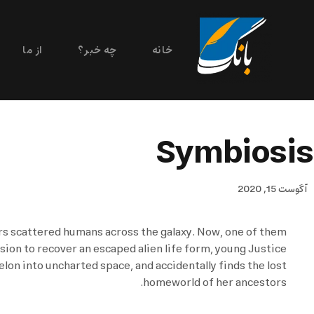
خانه
چه خبر؟
از ما
Symbiosis
آگوست 15, 2020
rs scattered humans across the galaxy. Now, one of them
ion to recover an escaped alien life form, young Justice
lon into uncharted space, and accidentally finds the lost
homeworld of her ancestors.