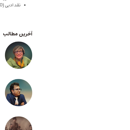
نقد ادبی
(430)
آخرین مطالب