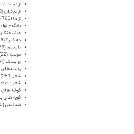
از دست نده
از دیگران
(253)
از ما
(760)
بانگ – نوا
(357)
جانباختگان
چه خبر؟
(1,086)
داستان
(376)
دوسیه
(22)
روایت‌ها
(61)
رویدادهای 
شعر
(283)
شعر و شاعر
گوشه های ب
گویه های ب
نقد ادبی
(430)