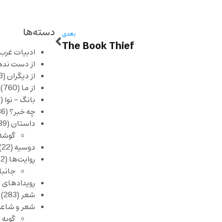
دسته‌ها
بعدی
The Book Thief
ادبیات غرب
از دست نده
از دیگران
(253)
از ما
(760)
بانگ – نوا
(357)
چه خبر؟
(1,086)
داستان
(389)
گوشه
دوسیه
(22)
روایت‌ها
(62)
جانبا
رویدادهای 
شعر
(283)
شعر و شاعر
گویه 