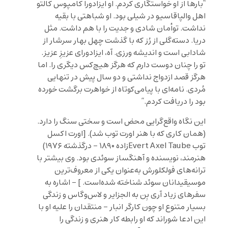
“بارها از او خواستگاری کردم. او ایزادورا کامپوس کالتو
اهل والپاقاسیو در شیلی بود. او شباهتی با بقیه
نداشت. توأمان شادی و جدیت را با هم داشت. مثل
دریا. دسته‌گلی از رُز که با گذشت چهل بهار سرشار از
شادابی است و اندیشه ورزی. آه، ایزادورای عزیزِ عزیز.
تو را چنان دوست دارم که هرگز هیچ‌کس دیگری را. اما
هرگز قصد ازدواج نداشتی و دو سال پیش در تنهایی
مُردی. نامه‌ای با پیامی‌کوتاه از خواهرت برگشت خورده
بود را دریافت کردم.”
این نگاه واقع‌گرایی محض است و سختی سنگ را دارد.
(همان کاری که با هنر اورت توب شد). [اورت اکسل
توب Evert Axel Taubeزاده ۱۸۹۰ – درگذشته ۱۹۷۶)
هنرمند، نویسنده و آهنگساز سوئدی بود. وی بیشتر با
ترانه‌های فولکلورش به‌عنوان یکی از معروف‌ترین
موسیقیدانان سوئد شناخته شده‌است. ] – اشاره به
سفرهای زیاد آری بِن به الجزایر و لاس‌وگاس و زندگی
بسیار متنوع او چون کارگر انبار – منتقدان را علیه او با
این ادعا شوراند که او رابطه کار هنری و زندگی را