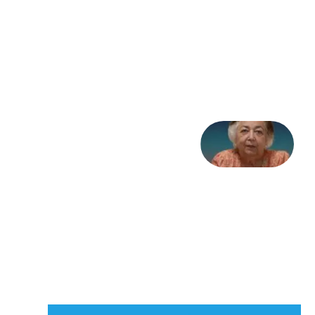
به
مثابه
تاریخ
31
جولای
2026
علا خاکی:
«کمانگیر»
– برای
شهرنوش
پارسی
پور،
«شهری
جان»
27 جولای
2026