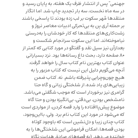
جهنمی” پس از انتشار ظرف یک هفته، به پایان رسید و
در سه ماه نخست، سه بار تجدید چاپ شد. اما انگار
منتقدها مُهر سکوت بر لب زده بودند تا پاسخی باشند
بر حمله آری بِن به بی‌تحرکی ادبیات معاصر نروژ و
زشت‌کاری‌های منتقدها که کار خودشان را به‌درستی
نیاموخته‌اند. اما این سکوت سرانجام شکست و
بعدازآن نیز سیل نقد و گفتگو در مورد کتابی که کمتر از
۸۰ صفحه دارد، بحث داغ رسانه‌ها بود. نزد بسیارانی
عنوان کتاب بهترین نام کتاب سال را خواهد گرفت.
آنچه می‌گویم دلیل این نیست که کتاب مزبور را به
هیچ چون‌وچرایی پذیرفته باشم. نه. کتاب ضمن
زیبایی‌های یاد شده، از شلختگی زبانی و گاه حتا
گرامری نیز برخوردار است که موجب شگفتی می‌باشد.
نامشخص بودن، بی‌دقتی، بی‌انگیزه بودن و حتا گاه
موضوع پیش‌پاافتاده را وارد قصه کردن، از مواردی است
که می‌شود در مورد این کتاب نام برد. ولی، بااین‌وجود،
کتاب چنان زیبا و دل‌نشین است که باوجود کوتاه
بودن قصه‌ها، امکان فراموشی این شلختگی‌ها را به
خواننده می‌دهد. (به قصه‌های صادق هدایت نگاه