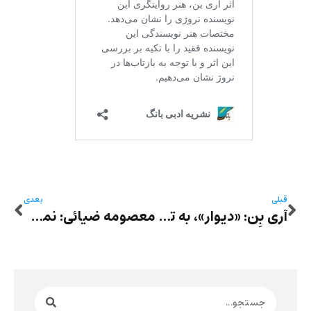
قبلی
بعدی
آری بِن: «دیوار»، به ترجمه عباس شکری
معصومه ضیائی: نمی‌دانیم با قلب‌هامان چه کنیم