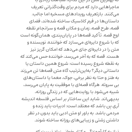
که بهترین متن در این کتاب، شباهت زیادی با
ماجراهایی دارد که مردم برای وقت‌گذرانی تعریف
می‌کنند. بازتعریف رویدادهای مسخره اما جالب.
داستان‌ها در فرم کلاسیک ساخته شده‌اند، فضای
قصه، طرح قصه، زمان و مکان قصه و سرانجام نقطه
اوج قصه. تأکید قصه‌ها در پایان‌بِندی، همان‌گونه است
که با شروع دایره‌ای می‌سازد که خواننده، نویسنده و
متن را در دایره‌ای جای می‌دهد که امکان گریز نیز
هست. قصه که به آخر می‌رسد، خواننده حس می‌کند که
به نقطه شروع رسیده است: شروع همین داستان یا
داستانی دیگر؟ به‌این‌ترتیب گاه متن قصه‌ها تن می‌زند
به طنز و حتا به نظر برخی، جوک، معما یا داستان‌های
بی سروته. هرگاه قصه‌ای با موفقیت به پایان می‌رسد،
شبیه می‌شود با روایت‌هایی که در زندگی روزانه،
بدیهی‌اند. شاید این ساختار بر اساس فلسفه اندیشه
آری بِن باشد که معتقد است: ادبیات باید زنده و
مردمی‌ باشد. به باور او متن ادبی باید بدون در نظر
داشتن زشتی و زیبایی‌های روزانه ساخته شوند.
نیاز به کارآموزدگی و کتاب‌خوانی زیاد نیست که