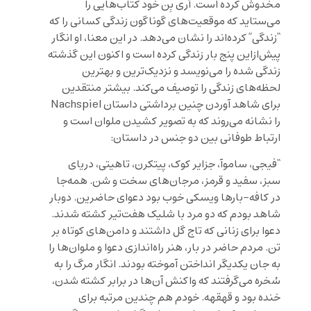
مخدوش کرده است. آری بِن خود کتاب‌هایی را
می‌ستاید که موقعیت‌های گوناگون زندگی کسانی را که
“زندگی” کرده‌اند را نشان می‌دهد. در این معنا، او انگار
پیش‌ازاین پنج بار زندگی کرده است و اکنون این گذشته
زندگی شده را می‌نویسد و نزدیک‌ترین و بهترین
لحظه‌های زندگی را توصیف می‌کند. بیشتر منتقدین
برای شاهد آوردن چنین برداشتی داستان Nachspiel
را نشانه می‌روند که به تصویر کشیدن ملوان است و
ارتباط طوفانی بین دو جنس در داستان:
“فیجی، ساموآ، جزایر کوک، پیتکرن، تاهیتی، دریای
سبز، سفید و قرمز، مرجان‌های سخت و شن. همه‌جا
در کافه‌-‌بارها ویسکی خوب بود دعوای حاضرین. دوبار
شاهد بودم که دو مرد با شلیک هفت‌تیر کشته شدند.
دعوا برای زنانی که تاج گل داشتند و دامن‌های کوتاه بر
تن. مردم حاضر در بار، هنر راه‌اندازی دعوا و ملوان‌ها را
به جان یکدیگر انداختن آموخته بودند. انگار مرگ را به
سُخره می‌گرفتند که واکنش آن‌ها در برابر کشته شدن،
خنده بود و قهقهه. خودم هم چندین مرتبه برای