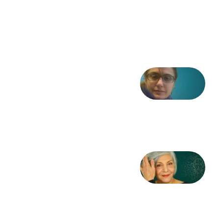
در انقلاب
مشروطه
6 آگوست
2026
شعری
از آزاده
طاهایی
3 آگوست
2026
کژمیر:
مرگ
به
مثابه
نظام،
سوگ