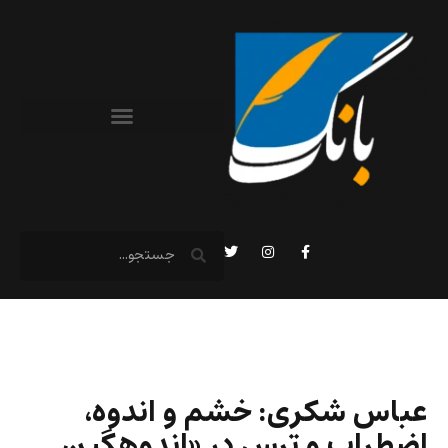
عباس شکری: خشم و اندوه،
اضطراب و ترس در «اندوهگین