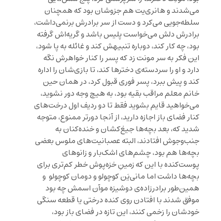
می‌شدند و هانری‌یت هم جزوشان بود که همچنان
سلطه‌جویی می‌کرد و دست از سر برادرش برنمی‌داشت،
برادرش دلش می‌خواست پلیس باشد و گریه‌اش گرفته
بود، چه کار کند، دوباره تنبیهش کند و غائله به پا شود،
این فکر به سر مونت زد که پسر را کنار خواهرش نگه
دارد و او را سردسته‌ی دخترها کند، تا بازی‌‌شان را اداره
کند و پیش ببرد، پسر فوری قبول کرد، در همان حین
خانم معلم مراقب بقیه بود، به هیچ وجه دور نشوید،
می‌خواهید قایم بشوید فقط تا دو ردیف اول درخت‌های
کنار فضای باز اجازه دارید، از آنجا دورتر ممنوع، متوجه
شدید که، بعد بچه‌ها جیغ‌کشان و خنده‌کنان به
جنب‌وجوش افتادند، البته عصبانیت‌های ملوس بعضی
بچه‌ها هم بود، چشم‌های اشک‌بار و زانوهای
پوست‌‌کنده با این که زمینِ خزه‌‌پوش خطر کم‌تری برای
بچه‌ها داشت اما مانی‌یَن کوچولو و دومان کوچولو و
همین‌طور برادرزاده‌ی دوشیزه موآن اسمش چه بود
موفق شدند با افتادن روی کنده‌ درختی یا قطعه سنگی
خودشان را زخمی کنند، این تازه در فضای باز بود،