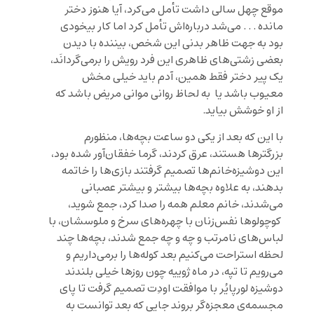
موقع چهل سالی داشت تأمل می‌کرد، آیا هنوز دختر
مانده . . . می‌شد درباره‌اش تأمل کرد اما کار بیخودی
بود به جهت ظاهر بدنی این شخص، بیننده با دیدن
بعضی زشتی‌های ظاهری این فرد رویش را برمی‌گردانَد،
یک پیر دختر فقط همین، آدم باید خیلی مخش
معیوب باشد یا به لحاظ روانی موانی مریض باشد که
از او خوشش بیاید.
با این که بعد از یکی دو ساعت بچه‌ها، منظورم
بزرگترها هستند، عرق کردند، گرما خفقان‌آور شده بود،
این دوشیزه‌‌خانم‌ها تصمیم گرفتند بازی‌ها را خاتمه
بدهند، به علاوه بچه‌ها بیشتر و بیشتر عصبانی
می‌شدند، خانم معلم همه را صدا کرد، جمع شوید،
کوچولوها نفس‌زنان با چهره‌های سرخ و ملوسشان، با
لباس‌های نامرتب و چه و چه جمع شدند، بچه‌ها چند
لحظه استراحت می‌کنیم بعد کوله‌ها را برمی‌داریم و
می‌رویم تا تپه، در ماه ژوییه چون روزها خیلی بلندند
دوشیزه لورپایُر با موافقت اودِت تصمیم گرفت تا پای
مجسمه‌ی معجزه‌گر بروند جایی که بعد ‌توانست به