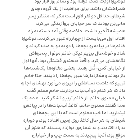
دوشیزه اودِت کمک گرفته بود و تمام روز قرار بود
همراهشان باشد، برای مواظبت از یک گروه بچه‌ی
شیطان حداقل دو نفر لازم است مگر نه، منتظر پسرِ
مانی‌یَن بودند که سر خیابان بروآ زندگی می‌کرد،
همیشه تأخیر داشت، خلاصه وقتی آمد دسته به راه
افتاد، اول می‌بایست از چهارراه عبور می‌کردند، دوشیزه
خانم‌ها در پیاده رو بچه‌ها را دو به دو به صف کردند و
شاد و خوشحال برویم دیگر، خانم مونو از پنجره‌اش
نگاهشان می‌کرد، واقعاً صحنه‌ی قشنگی بود، آنها اول
از خیابان کَس-تُنِل رفتند، بعضی مغازه‌ها یک‌شنبه‌ها
باز بودند و مغازه‌دارها عبور بچه‌ها را دیدند، حتا خانم
تریپو که داشت بساطش را بیرون می‌آورد بهشان اجازه
داد که هر کدام دو آب‌نبات بردارند، خانم معلم گفت
خیلی ممنون خانم، از خانم تریپو تشکر کنید، همه یک
صدا گفتند ممنون خانم، کاغذ آب‌نبات‌ها را در پیاده‌رو
نیندازید، اما خب معلوم است که با این بچه‌های
شیطان به هر حال کاغذ روی زمین افتاده بود، و دوباره
به راه افتادند و به شماره‌ی دوازده رسیدند که هنوز آن
موقع بود، آنجا پیچیدند به سمت چپ و از خیابان