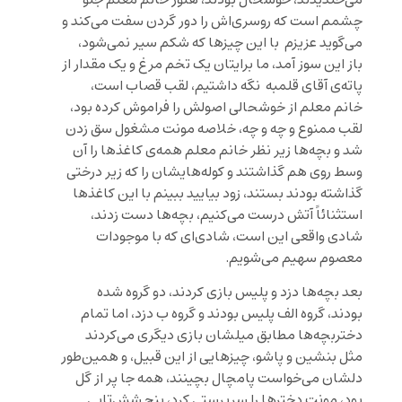
چشمم است که روسری‌اش را دور گردن سفت می‌کند و
می‌گوید عزیزم با این چیزها که شکم سیر نمی‌شود،
باز این سوز آمد، ما برایتان یک تخم مرغ و یک مقدار از
پاته‌ی آقای قلمبه نگه داشتیم، لقب قصاب است،
خانم معلم از خوشحالی اصولش را فراموش کرده بود،
لقب ممنوع و چه و چه، خلاصه مونت مشغول سق زدن
شد و بچه‌ها زیر نظر خانم معلم همه‌ی کاغذها را ‌آن
وسط روی هم گذاشتند و کوله‌هایشان را که زیر درختی
گذاشته بودند بستند، زود بیایید ببینم با این کاغذها
استثنائاً آتش درست می‌کنیم، بچه‌ها دست زدند،
شادی واقعی این است، شادی‌ای که با موجودات
معصوم سهیم می‌شویم.
بعد بچه‌ها دزد و پلیس بازی کردند، دو گروه شده
بودند، گروه الف پلیس بودند و گروه ب دزد، اما تمام
دختربچه‌ها مطابق میلشان بازی دیگری می‌کردند
مثل بنشین و پاشو، چیزهایی از این قبیل، و همین‌طور
دلشان می‌خواست پامچال بچینند، همه جا پر از گل
بود، مونِت دخترها را سرپرستی کرد، پنج شش‌تایی