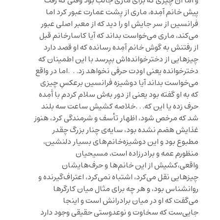
و اما آن چیزی که برای ماری جالب بود وقتی که رفت
پیش خانم آمِده، ماری از پشت عمارت عبور کرد اما
فرانسین از سر جایش او را دید که از معبر اصلی عبور
می‌کند، ماری می‌خواست بداند که آیا کاسارخانم قبل
از رفتنش به گوش خانم آمِده رسانده که او قصد دارد
چیزهایی از دختر‌خوانده‌اش بپرسد با این اطمینان که
دخترخوانده یعنی اودِت حرفی نخواهد زد. . .اما در واقع
می‌خواست بداند آیا دوشیزه فرانسین برعکسِ چیزی
که به او گفته بود یعنی از دور به‌ش سلام کردم با آَمِده
حرف زده یا این که. . .خلاصه کشیش ساعت سه بلند
شد که مرخص شود، اظهار تأسف و شرمندگی کرد، هنوز
غذایش هضم نشده بود، سایه‌ی چنار بزرگ چقدر
مطبوع بود و این دوشیزه‌خانم‌های بسیار دلنشین،
منظورم عمه و برادرزاده است، مسیحیان
واقعی،کشیش از این خانم‌ها و حرف‌هایشان
چیزهایی نقل می‌کرد، اشتباه نمی‌کرد، اعتراف‌گیرنده و
روانشناس بود، و هر چه برای مثال میان کارگرها
می‌گفت که او در میان برادرانش است و اینجا
جایی‌ست که سخاوت و نوعدوستی حقیقی وجود دارد