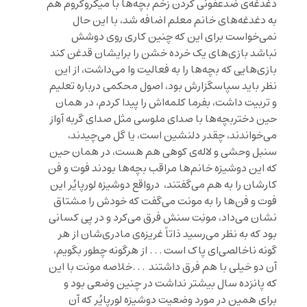
دغدغه‌ی ضدعفونی کردن زخم بچه‌ها با میکروکروم هم
به دغدغه‌های خانم معلم اضافه شد، با این حال
نمی‌خواست برای این که چنین کاری روی دوشش
نباشد بازی‌های یک خرده خشن را برایشان قدغن کند
بازی‌هایی که بچه‌ها را به فعالیت وا می‌داشت، از این
نظر باید سپاسگزارش بود، اصول محکمی درباره تعلیم
و تربیت داشت، بفرما کلمه‌اش را پیدا کردم، در همان
حین دختربچه‌‌ها با صدای ملوسی مثل صدای گربه آواز
می‌خواندند، چقدر دلنشین است، یا گل می‌چیدند،
سنبل وحشی و لاله‌ی کوهی هم هست، در همان حین
که این دوشیزه خانم‌ها مراقب بچه‌ها بودند فوت و فن
کارشان را به هم می‌گفتند، درواقع دوشیزه لورپایُر این
فوت و فن‌ها را به مونت می‌‌گفت که خودش را مشتاق
نشان می‌داد، مونِت سنش فرق می‌کرد و در پی کسانی
بود که به نظر می‌رسید ذاتاً غریزه‌ی مادری‌شان از هر
گونه ناخالصی‌ای پاک است . . . از هرگونه چطور بگویم،
آن دو خیلی با هم فرق داشتند . . .خلاصه مونت با این
که پانزده سال بیشتر نداشت در چنین وضعی بود و
برای همین در مورد وضعیت دوشیزه لورپایُر که آن