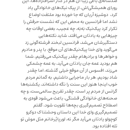
صدساله‌ی باغی زیبا آن هم در کنار اشرا‌ف‌زاده‌ها، این
رویای همیشگی‌اش، از پیک نیک‌های خانوادگی یاد
کرد، دوشیزه آریان که جا خورده بود ملتفت اوضاع
نشد اما فرانسین به محض این که نشست حرفش را
تکرار کرد پیک‌نیک بَه‌بَه، چه عجیب، بعضی اوقات ‌چه
چیزهایی به یادتان می‌افتد، شاید نکته‌هایی
دستگیرشان می‌شد، فرانسین لبخند فرشته‌گونی زد
می‌گوید وای خدا پیک‌نیک‌‌های آن موقع، با پدر و مادرم
و خواهر‌ها و برادرهام چقدر پیک‌نیک می‌رفتیم، شما
هم بودید عمه جان یادتان می‌آید، به عمه چشمکی
می‌زند، افسوس از آن موقع خیلی گذشته، اما چقدر
شاد بودیم، هر بار ماجرایی داشتیم، به گمانم مردمِ
خوب اینجا هنوز این سنت را نگه داشته‌اند، یکشنبه‌ها
گرانس از مردم پر است، چقدر تفریح سالمی‌ست، و چه
صحنه‌های خانوادگی قشنگی، باعث می‌شود قوه‌ی به
اصطلاح تصمیم‌گیری بچه‌ها تقویت شود، گفتم
تصمیم‌گیری وای خدا این داستان وحشتناک دوکرو
کوچولو یادتان می‌آید مگر نه، لورپایُرخانم مثل موش تو
تله افتاده بود.