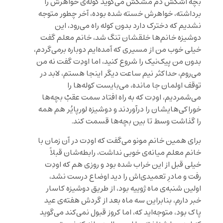
بچه اشکش دم مشکش می‌گوید کوله‌ی خواهرش را
برداشته، خواهرش خسته شده بوده، آخر چطور متوجه
نشدیم که دخترک دارد بدون کوله راه می‌رود، این
دوشیزه‌ خانم‌ها خلقشان تنگ شد، خانم معلم گفت
خیلی خوب من از مسیری که آمده‌ایم دوباره برمی‌گردم،
بدون من پیک‌نیک را شروع کنید، اما اودِت گفت نه من
می‌روم، حداکثر نیم ساعت دیگر اینجا هستم، لابد در
توقف اولمان جا مانده، می‌بایست کوله‌ها را
می‌شمردیم، اودِت که به راه افتاد سمت عقبْ‌ بچه‌ها
خوراکی‌هایشان را درآوردند و دوشیزه لورپایُر هم همه‌
را گذاشت وسط تا بین بچه‌ها قسمت کند.
برای همین خانم مونو می‌گفت که اودِت در آن زمان با
خانم معلم میانه‌ی خوبی نداشت، رابطه‌شان قبلاً
خیلی قبل از این خراب شده بود و روزی هم که اودِت
رفت و مادرِ تعمیدی‌اش را دید اوضاع درست نشد،
اولین شنبه‌ی ماه ژوییه بود، از طریق دوشیزه کاسار
خبر دارم، بنابراین سه ماه بعد از گردش هفته‌ی عید
پاک بود، متوجه‌اید که، اما کروز قبول نمی‌کند می‌گوید