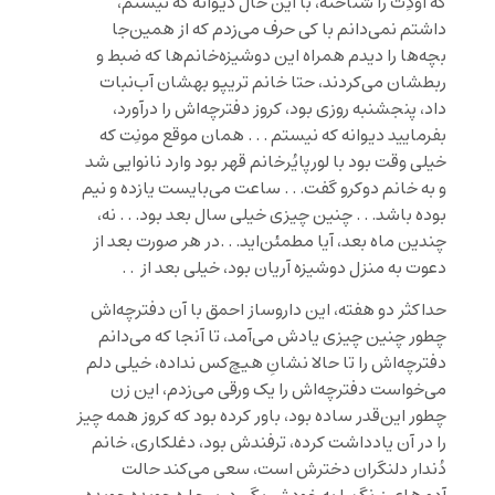
که اودِت را شناخته، با این حال دیوانه که نیستم،
داشتم نمی‌دانم با کی حرف می‌زدم که از همین‌جا
بچه‌ها را دیدم همراه این دوشیزه‌خانم‌ها که ضبط و
ربطشان می‌کردند، حتا خانم تریپو بهشان آب‌نبات
داد، پنجشنبه روزی بود، کروز دفترچه‌اش را درآورد،
بفرمایید دیوانه که نیستم . . . همان موقع مونِت که
خیلی وقت بود با لورپایُرخانم قهر بود وارد نانوایی شد
و به خانم دوکرو گفت. . . ساعت می‌بایست یازده و نیم
بوده باشد. . . چنین چیزی خیلی سال بعد بود. . . نه،
چندین ماه بعد، آیا مطمئن‌اید. . .در هر صورت بعد از
دعوت به منزل دوشیزه آریان بود، خیلی بعد از . .
حداکثر دو هفته، این داروساز احمق با آن دفترچه‌اش
چطور ‌چنین چیزی یادش می‌آمد، تا آنجا که می‌دانم
دفترچه‌اش را تا حالا نشانِ هیچ‌کس نداده، خیلی دلم
می‌خواست دفترچه‌اش را یک ورقی می‌زدم، این زن
چطور این‌قدر ساده بود، باور کرده بود که کروز همه چیز
را در آن یادداشت کرده، ترفندش بود، دغلکاری، خانم
دُندار دلنگران دخترش است، سعی می‌کند حالت