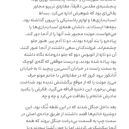
پنجشنبه‌ی مقدس دقیقاً، مغازه‌ی تریپو مجاور
بقالی‌ای بود که شوهرش اداره می‌کرد، بساط
اسباب‌بازی‌ها و لوازم پلاستیکی را بیرون گذاشته بود،
بچه‌ها ‌ایستادند، دلشان همه‌ی اسباب‌بازی‌ها را
می‌خواست، مونِت مجبور شد آنها را از آنجا دور کند،
پیاده‌رو را بند آورده بودند، دو تا آدم پیر، هنوز جلو
چشمم‌اند، غرولندکنان سعی داشتند از آنجا عبور کنند،
آن دو تازه از اتوبوسِ دوو که جلو داروخانه نگاه داشته
بود پیاده شده بودند، و درست موقعی که گله‌ی کوچک
به سمت راست در خیابان آنسی‌ین پیچید تا به خیابان
اُتانکور برود کروز که در مغازه‌‌اش با خانم مونو حرف
می‌زد مونِت را که از موقع برگشتنش ندیده بود شناخت،
بهش برخورد، این دختره قیافه می‌گیرد، فکرش را بکنید
مادرش خانه‌ام را نظافت می‌کرد و چه و چه.
بعد داخل جنگل شدند که در این نقطه تُنُک بود، این
دوشیزه خانم‌ها قصد داشتند از طریق جاده‌ی اصلی در
سمت چپ به قسمت بی‌درخت جنگل بروند که همه
آنجا پیک‌نیک می‌کردند، اما یا چون آشنا نبودند و یا