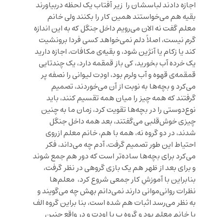
اجازه دادند لباسشان را زیر آفتاب یک لحظه دربیاورند
بقیه هم می‌خواستند همین کار را بکنند ولی خانم
معلم گفت نه الان می‌رویم داخل جنگل که به این اندازه
گرم نیست، اصلاً دلم نمی‌خواهد کسی فردا برونشیت
کند یا زکام یا آنژین شود، و بقیه‌ی مکافات، اجازه دارید
یک خرده آب بخورید، کی باز قمقمه دارد، یک چندتایی
قمقمه‌ی قهوه و آب ولرم بود، اودِت لیوانی را نصفه پر
می‌کرد و بچه‌ها به نوبت از آن می‌خوردند، تصمیم
گرفتند که همه چیز را میان همه تقسیم کنند، باید
نوع‌دوستی را در بچه‌ها تقویت کرد، زمان ما به چنین
چیزی خوش‌قلبی می‌گفتند، بعد همه داخل جنگل
شدند، در دو گروه نه، همه با هم، خانم معلم ازروی
احتیاط این طور تصمیم گرفت، آدم چه می‌داند، فکر
می‌کرد برای بچه‌ها ساده‌تر است که دور هم جمع شوند
و برای بعد از ظهر هم یک بازی گروهی در نظر گرفت،
بنابراین با آموزشِ کار جمعی شروع کرد، معلم‌ها
نظرات روانی‌موانی دارند نمی‌دانم بهش چه می‌گویند و
به نظر می‌رسد اثبات هم شده است، بنا براین گروه الف
با خانم معلم بود و گروه ب با اودِت و در واقع چنین