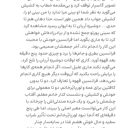
تصویر گاسپار توقف کرد و بی‌مقدمه خطاب به کشیش
می‌گوید به نظر شما او بینی مرا ندارد یا من بینی او را،
کشیش جواب داد همین طور است، حتا دهان هم تا
حدی. . . دوشیزه آریان تا به ایوان رسید مشاهده کرد
که سینی پورتو جمع نشده و از برادرزاده‌اش خواهش
کرد تا به ماری بگوید اما فرانسین خودش با محبت
این کار را انجام داد، آخر جمعشان صمیمی بود،
فرانسین بطری و جام‌ها را برد و چیزی حدود پنج دقیقه
بعد قهوه آورد، کاری که اوقات دوشیزه آریان را تلخ کرد،
می‌گوید نکند ماری علیل است، اگر انجام همه‌ی کارها
را برایش راحت بکنید که آن‌وقت دیگر هیچ کاری انجام
نمی‌دهد، فرانسین قهوه را تعارف کرد، دو تا بدون
کافئین برای عمه و لورپایُرخانم، دو تا معمولی برای
خودش و کشیش، و نشست کنار خانم معلم، آفتاب
چشمش را می‌زد و یک خرده صندلی‌اش را چرخاند با
این کار می‌توانست معبر اصلی را ببیند، اما طی پنج
دقیقه‌ای که آنجا نبود لورپایُرخانم تحت تأثیر شراب
سفید و حال خوشِ هضم غذا در سایه‌‌سارِ چنار