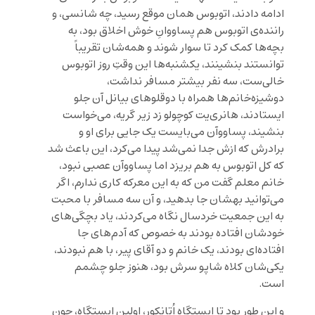
ادامه دادند، اتوبوس همان موقع رسید، چه شانسی، و
راننده‌ی اتوبوس هم پساووانِ خوش اخلاق بود، به
بچه‌ها کمک کرد تا سوار شوند و همه‌شان تقریباً
توانستند بنشینند، یکشنبه‌ها این وقتِ روز اتوبوس
خالی‌ست، سه نفر بیشتر مسافر نداشت،
دوشیزه‌خانم‌ها همراه با دوقلوهای بیانل آن جلو
ایستادند، هانری‌یت کوچولو زد زیر گریه، می‌خواست
بنشیند، پساووآن می‌بایست یک جایی برای او و
برادرش که ازش جدا نمی‌شد پیدا می‌کرد، این باعث شد
که کل اتوبوس به هم بریزد اما پساووآن عصبی نبود،
خانم معلم گفت من که به این معرکه کاری ندارم، اگر
می‌توانید بهشان جا بدهید، و آن سه مسافر با محبت
به این جمعیت خردسال نگاه می‌کردند، یاد بچگی‌های
خودشان افتاده بودند به خصوص که آدم‌های جا
افتاده‌ای بودند، یک خانم و دو آقای پیر، با هم نبودند،
یکی‌شان کلاه شاپو سرش بود، هنوز جلو چشمم‌
است.
و این طور بود تا ایستگاه اُتانکور، اولین ایستگاه، چون