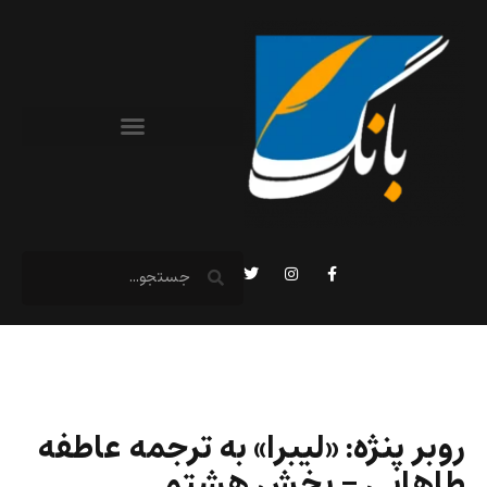
روبر پنژه: «لیبرا» به ترجمه عاطفه
طاهایی – بخش هشتم