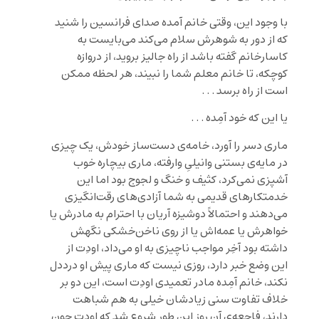
با وجود این، وقتی خانم آمده صدای فرانسین را شنید
که از دور به شوهرش سلام می‌کند می‌بایست به
کاسارخانم گفته باشد از راه جالیز بروید، از دروازه
کوچکه، تا خانم معلم شما را نبیند، هر لحظه ممکن
است از راه برسد . . .
یا این که خود آمِده . . .
ماری دسر را آورد، خامه‌ی دست‌ساز خودش، یک چیزی
در مایه‌ی بستنی وانیلیِ وارفته، ماری بیچاره خوب
آشپزی نمی‌کرد، کثیف و خنگ و لجوج بود اما این
خدمتکارهای قدیمی به شما آزادی‌های رقت‌انگیزی
می‌دهند و احتمالاً دوشیزه آریان با احترام به مادرش یا
خواهرش یا عمه‌اش یا از روی ناخن‌خشکی نگهش
داشته بود آخِر مواجب ناچیزی به او می‌داد، اودِت از
این وضع خبر دارد، روزی نیست که ماری پیش او درددل
نکند، خانم آمِده مادر تعمیدی اودِت است، این دو بر
خلاف تفاوت سنی زیاد‌شان خیلی به هم شباهت
دارند، فاجعه‌ی آن روز این طور شروع شد که اودِت چون