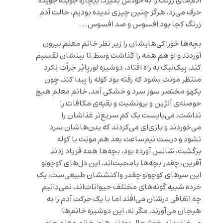
آدم‌های زرنگ را به خودش بگیرد، بیچاره جویده جویده
حرف می‌زد، هرگز چنین چیزی ندیده بودیم، حالت آدم
زرنگ کجا بود افسوس و صد افسوس. . .
بچه‌ها خوراکی‌هایشان را زیر نظر خانم معلم بیرون
آوردند و او هم همه را گذاشت وسط تا بینشان تقسیم
کند، پیک‌نیک به راه افتاد، دوشیزه لورپایُر جرأت نکرد
منتظر مونت بشود که رفته بود کوله را پیدا کند، چون
یکهو مختصر سوز سرد و خشکی آمد، خانم معلم هیچ
حوصله‌ی آنژین و برونشیت و بقیه‌ی مکافات را
نداشت، می‌بایست یک کم سریع‌تر غذاشان را
می‌خوردند و بازی‌ای می‌کردند که بدن‌هاشان سرد
نشود و درست نیم‌ساعت بعد هم مونِت با کوله
برگشت، شانس آورده بود، بچه‌ها همه فریاد زدند
آفرین، چقدر بچه‌ها بامحبت‌اند، این دل‌های کوچولو
این سرهای کوچولو چقدر واکنششان طبیعی‌ست، یک
خرده شبیه گونه‌های مختلف حیوانات‌اند، نمی‌دانیم
چه اتفاقی درشان می‌افتد اما با یک حرکت آدم را به
هیجان ‌می‌آورند، مگر نه، این دوشیزه‌ خانم‌ها
می‌خندیدند، خوشحال بودند، هنوز خانم معلم جلو