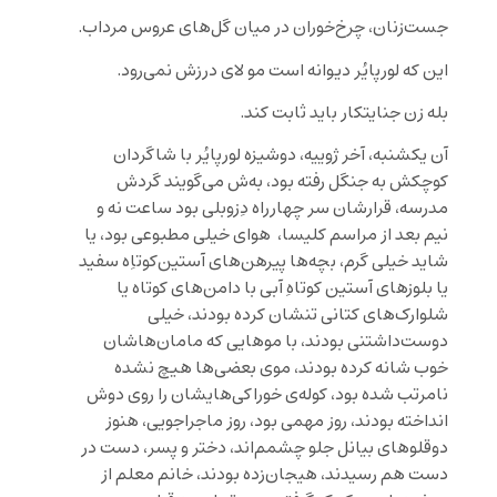
جست‌زنان، چرخ‌خوران در میان گل‌های عروس مرداب.
این که لورپایُر دیوانه است مو لای درزش نمی‌رود.
بله زن جنایتکار باید ثابت کند.
آن یکشنبه، آخر ژوییه، دوشیزه لورپایُر با شاگردان
کوچکش به جنگل رفته بود، به‌ش می‌گویند گردش
مدرسه، قرارشان سر چهارراه دِزوبلی بود ساعت نه و
نیم بعد از مراسم کلیسا، هوای خیلی مطبوعی بود، یا
شاید خیلی گرم، بچه‌ها پیرهن‌های آستین‌کوتاِه سفید
یا بلوزهای آستین کوتاهِ آبی با دامن‌های کوتاه یا
شلوارک‌های کتانی تنشان کرده بودند، خیلی
دوست‌داشتنی بودند، با موهایی که مامان‌هاشان
خوب شانه کرده بودند، موی بعضی‌ها هیچ نشده
نامرتب شده بود، کوله‌ی خوراکی‌هایشان را روی دوش
انداخته بودند، روز مهمی بود، روز ماجراجویی، هنوز
دوقلوهای بیانل جلو چشمم‌اند، دختر و پسر، دست در
دست هم رسیدند، هیجان‌زده بودند، خانم معلم از