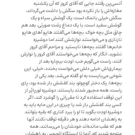
آنسی‌یِن رفتند جایی که آقای کروز که آن یکشنبه
مغازه‌اش را باز نکرده بود سگش را داشت می‌گرداند،
سگش خیلی بانمک است، یک گوشش سیاه و یک
گوشش سفید است، با یک دماغ زشت صورتی، بعد هم
چاق مثل بچه خوک، بچه‌ها می‌گفتند هاپو آهای هاپو
نازنازی و می‌خواستند نوازشش کنند اما دوشیزه
خانم‌ها گفتند بچه‌ها نایستید و مزاحم آقای کروز
نشوید، انگار که بچه‌ها می‌خواستند آقای کروز را نوازش
کنند، راست می‌گویم خب، اودِت بیچاره بعد از
بیماری‌اش خیلی دلش می‌خواست بخندد، خیلی، این
شوخی می‌بایست به او گفته می‌شد، بعد یکی از
بچه‌ها، یک دختر کوچولو، بند کفشش باز شده بود، پای
راست، همه مجبور شدند بایستند، دوشیزه لورپایُر از
این توقف استفاده کرد تا مقرراتی را گوشزد کند، اگر
کسی بند کفشش باز شد یا چیزی در این مایه باید به
دوشیزه اودِت بگوید تا او را ببرد کناری که بقیه بتوانند
به راهشان ادامه دهند و هر دقیقه توقف نکنند آنها
هم که عقب‌ مانده‌اند خودشان را می‌رسانند، همه
متوجه شدید که، آنها تا ایستگاه اتوبوس به راهشان