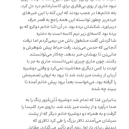
نبود ماری از روی بی‌فکری برای کاسارخانم درد دل کرد،
بله خانم‌ها در عجب بودند که این کَنه با این خبر‌های
خرده‌ریز چطور توانسته این همه راجع به قصر حرف
دربیاورد، شکشان برده بود، در آن اثنا خانم دوکرو که بو
برده بود کاسه‌ای زیر نیم کاسه است به دختره
شاگردش گفت مشغول باش من برمی‌گردم اما نرفت
آنجایی که حدس می‌زنید، رفت حیاط پیش شوهرش و
مانی‌یَن تا بهشان خبر بدهد، چه‌کار می‌توانستند
بکنند، چون ماری چیزی نمی‌دانست، ماری به جز با
اودِت با کس دیگری معاشرت نمی‌کرد و وقتی دوشیزه
آریان از پشت میز بلند شد تا برود به ایوان تصمیمش
را گرفته بود، می‌خواست بعداً برود پیش خانم آمِده تا
ببیند چه شده.
بنابراین غذا که تمام شد دوشیزه دُبُن‌مُزور زنگ را به
صدا درآورد و از پشت میز بلند شد، بازوی مرد کلیسا را
گرفت و به همراه دو دوشیزه خانم دیگر که از پشت
سرشان می‌آمدند تالار بزرگ را طی کرد تالاری که
دیدنش برای بار اول روی آدم تأثیر می‌گذارد، مقابل