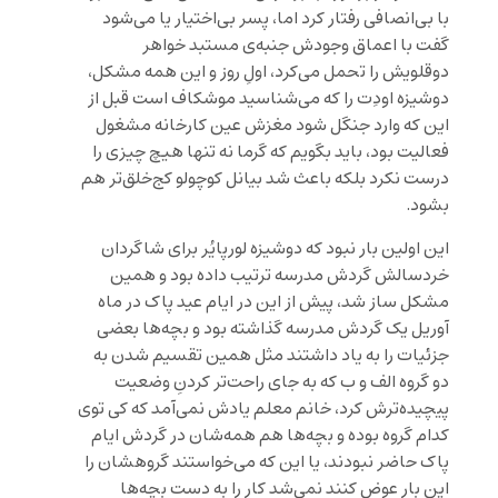
با بی‌انصافی رفتار کرد اما، پسر بی‌اختیار یا می‌شود
گفت با اعماق وجودش جنبه‌ی مستبد خواهر
دوقلویش را تحمل می‌کرد، اولِ روز و این همه مشکل،
دوشیزه اودِت را که می‌شناسید موشکاف است قبل از
این که وارد جنگل شود مغزش عین کارخانه مشغول
فعالیت بود، باید بگویم که گرما نه تنها هیچ چیزی را
درست نکرد بلکه باعث شد بیانل کوچولو کج‌خلق‌تر هم
بشود.
این اولین بار نبود که دوشیزه لورپایُر برای شاگردان
خردسالش گردش مدرسه ترتیب داده بود و همین
مشکل ساز شد، پیش از این در ایام عید پاک در ماه
آوریل یک گردش مدرسه گذاشته بود و بچه‌ها بعضی
جزئیات را به یاد داشتند مثل همین تقسیم شدن به
دو گروه الف و ب که به جای راحت‌تر کردنِ وضعیت
پیچیده‌ترش کرد، خانم معلم یادش نمی‌آمد که کی توی
کدام گروه بوده و بچه‌ها هم همه‌شان در گردش ایام
پاک حاضر نبودند، یا این که می‌خواستند گروهشان را
این بار عوض کنند نمی‌شد کار را به دست بچه‌ها