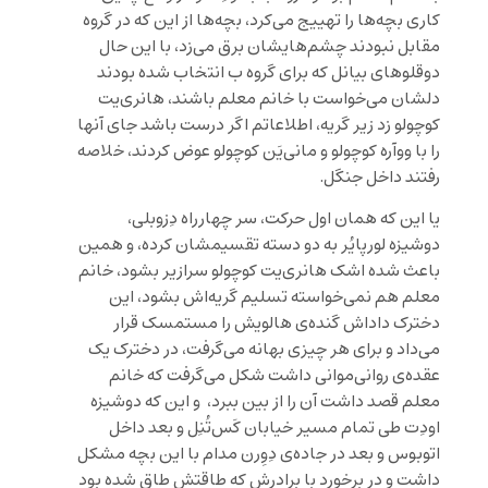
کاری بچه‌ها را تهییج می‌کرد، بچه‌ها از این که در گروه
مقابل نبودند چشم‌هایشان برق می‌زد، با این حال
دوقلوهای بیانل که برای گروه ب انتخاب شده بودند
دلشان می‌خواست با خانم معلم باشند، هانری‌یت
کوچولو زد زیر گریه، اطلاعاتم اگر درست باشد جای آنها
را با ووآره کوچولو و مانی‌یَن کوچولو عوض کردند، خلاصه
رفتند داخل جنگل.
یا این که همان اول حرکت، سر چهارراه دِزوبلی،
دوشیزه لورپایُر به دو دسته تقسیمشان کرده، و همین
باعث شده اشک هانری‌یت کوچولو سرازیر بشود، خانم
معلم هم نمی‌خواسته تسلیم گریه‌اش بشود، این
دخترک داداش گنده‌ی هالویش را مستمسک قرار
می‌داد و برای هر چیزی بهانه می‌گرفت، در دخترک یک
عقده‌ی روانی‌موانی داشت شکل می‌گرفت که خانم
معلم قصد داشت آن را از بین ببرد، و این که دوشیزه
اودِت طی تمام مسیر خیابان کَس‌تُنِل و بعد داخل
اتوبوس و بعد در جاده‌ی دِوِرن مدام با این بچه مشکل
داشت و در برخورد با برادرش که طاقتش طاق شده بود