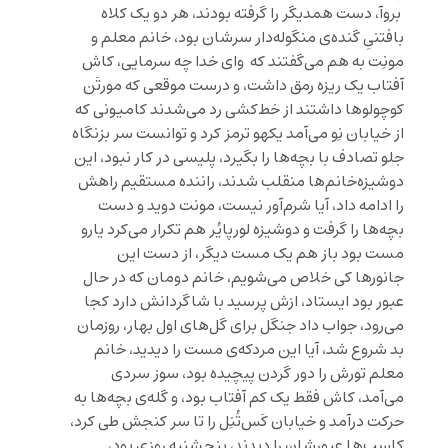
بروآ، دست همدیگر را گرفته بودند، هر دو یک کلاه
بافتنیِ گنده‌ی منگوله‌دار سرشان بود، خانم معلم و
مونِت به هم می‌گفتند که وای خدا چه سرمایی، کاش
آفتاب یک ریزه رمق داشت، و درست موقعی که مورتَن
کوچولوها داشتند از خط‌کشی رد می‌شدند کامیونی که
از خیابان نِو می‌آمد یکهو ترمز کرد و توانست سر بزنگاه
جلو تصادف با بچه‌ها را بگیرد، پلیسی در کار نبود، این
دوشیزه‌خانم‌ها منقلب شدند، راننده‌ مستقیم راهش
را ادامه داد، آیا شرم‌آور نیست، مونت دوید و دست
بچه‌‌ها را گرفت و دوشیزه لورپایُر هم تکرار می‌کرد یارو
مست بود باز هم یک مست دیگر، از دست این
جانورها کی خلاص می‌شویم، خانم دومان که در حال
عبور بود ایستاد، ازش پرسید با شاگردانش دارد کجا
می‌رود، جواب داد جنگل برای گل‌های اول بهار، روزمان
بد شروع شد، آیا این مردکه‌ی مست را دیدید، خانم
معلم تورش را دور گردن پیچیده بود، سوز سردی
می‌آمد، کاش فقط یک کم آفتاب بود، و گله‌ی بچه‌ها به
حرکت درآمد و خیابان کَس‌تُنِل را تا سر کنجش طی کرد،
کاسب‌ها عبورشان را دیدند، پنجشنبه روزی بود،