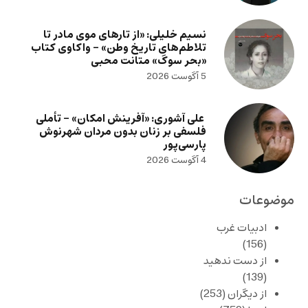
نسیم خلیلی: «از تارهای موی مادر تا
تلاطم‌های تاریخ وطن» – واکاوی کتاب
«بحر سوگ» متانت محبی
5 آگوست 2026
علی آشوری: «آفرینش امکان» – تأملی
فلسفی بر زنان بدون مردان شهرنوش
پارسی‌پور
4 آگوست 2026
موضوعات
ادبیات غرب
(156)
از دست ندهید
(139)
از دیگران
(253)