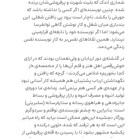
شماری اندک که بلیت شهرت و پرفروشی‌شان برنده
شده. چنین نویسنده‌ای اگر کسی را نداشته باشد که
جورش را بکشد، ناچار است برود پی یافتن شغلی. این
بندبازی میان شغل و کارِ نوشتن گاهی توانفرسا
می‌شود؛ اما اگر نویسنده خود را نابغه‌ای فرازمینی
نپندارد، همین تقلاهای نفس‌بر به کارِ نویسنده نفس
زندگی می‌دمد.
در گذشته‌ی دور اربابان و ولی‌نعمتان بودند که در ازای
خوش‌رقصی اهل هنر و قلم آن‌ها را از مخمصه‌ی «از
کجا بخوریم» خلاص می‌کردند- گرچه که یافتن و
نگهداشتن ارباب پشتیبان هم همیشه کار آسانی نبود
و از عهده‌ی هر کسی هم برنمی‌آمد. زمانه‌ی ما دوره‌ی
تولید انبوه و مصرف انبوه و بازار پرفروشی و بساط
جایزه‌دهی و هیاهوی رسانه و ستاره‌رسانه (سلبریتی)
است؛ بنابراین به چشم نویسنده‌ی نوقلم و سردوگرم
روزگار نچشیده این‌طور ممکن است بیاید که راه میانبر
این است که به هر ترفند که شده، «توپی درکند» و
یک‌شبه مشهور بشود تا با رسیدن به قله‌ی پرفروشی از