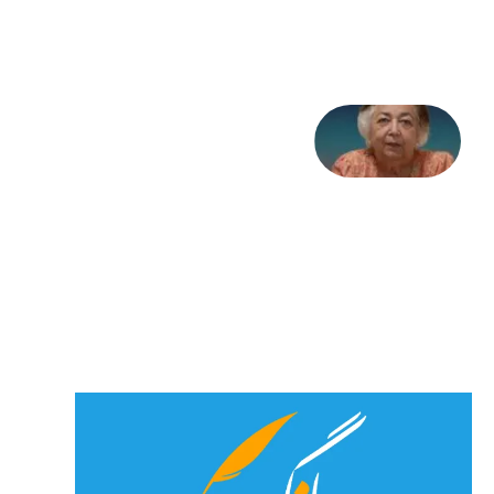
جولای
2026
علا خاکی:
«کمانگیر»
– برای
شهرنوش
پارسی
پور،
«شهری
جان»
27 جولای
2026