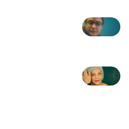
شعری
از آزاده
طاهایی
3 آگوست
2026
کژمیر:
مرگ
به
مثابه
نظام،
سوگ
به
مثابه
تاریخ
31