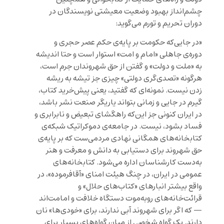
چشم‌انداز بهبود وضعیت معیشتی نویسندگان در
دوران تحریم و تورم می‌گوید:
«در جایی‌که حکومت بر پایه‌ی حکم عصر حجری و
دوره‌ی جاهلی «امام و امت» استوار است و حتا اندیشه
به «ملت و دولت» و گفتن از حق شهروندان جرم است،
هرگونه «تصدی‌گری دولتی» چیزی جز تیشه به ریشه
زدن نیست. نمونه‌ای که گفتید، یعنی پیش‌خرید کتاب،
گیرم در جایی و زمانی بتواند یاریگر صنعت نشر باشد،
در ایران کنونی جز این‌که راهگشای تبعیض و نابرابری و
فساد بشود، نیست. در جامعه‌ی دموکراتیک شبکه‌ی
کتابخانه‌های همگانی نهادی مردمی‌ست که بر پایه‌ی
حق شهروند برای دستیابی به دانش و معرفت و هنر
به‌دست کارشناسان اداره می‌شود. کتابخانه‌های
عمومی در ایران، در چنگ هیئت امنای «آقافرموده»، در
واقع بیشتر انبارهای «کتاب‌های حلال» و
قرائت‌خانه‌های روبه‌موت دستگاه خلافت و امامت‌اند
— که اگر برای شهروند آبی ندارند، برای «خودی‌ها» نان
دارند. یک گواه شخصی از میان گواه‌های بسیار برای