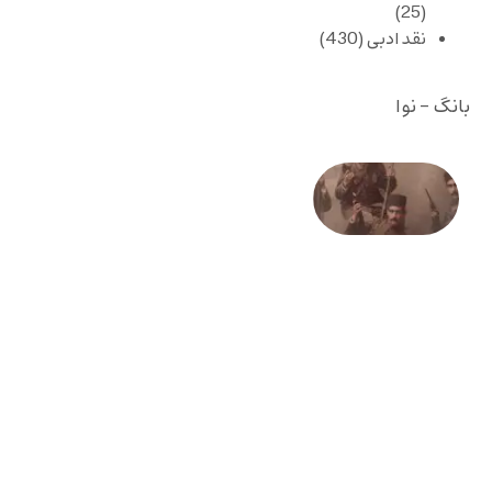
(25)
نقد ادبی
(430)
بانگ - نوا
صد و
بیستمین
سالگرد
انقلاب
مشروطه
– «از
فرمان تا
فریاد»؛
ادبیات و
موسیقی
در انقلاب
مشروطه
6 آگوست
2026