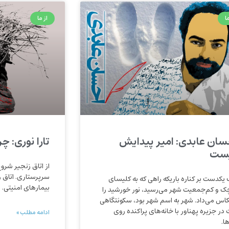
ا
از ما
سان عابدی: امیر پیدایش
تارا نوری: چ
ست
از اتاق زنجیر شروع
سرپرستاری. اتاق ر
 یکدست بر کناره باریکه راهی که به کلیسای
بیمارهای امنیتی. 
ک و کم‌جمعیت شهر می‌رسید، نور خورشید را
کاس می‌داد. شهر به اسم شهر بود، سکونتگاهی
 در جزیره پهناور با خانه‌های پراکنده روی
ادامه مطلب »
ها.