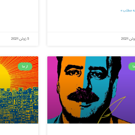
ه مطلب »
5 ژوئن 2021
ا
از ما