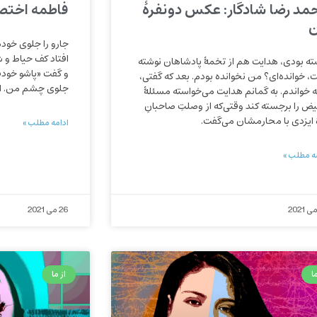
مد رضا شادگار: عکس دونفرۀ
فاطمه اختصا
جارو را جلوی خودش
افتاد کف حیاط و ش
ته بودی، هدایت هم از تخمۀ پادشاهان نوشته
و گفت «پاشو خودت
، خوانده‌ای؟ من نخوانده بودم. بعد که گفتی،
جلوی چشم من. الا
تّه خواندم. به گمانم هدایت می‌خواسته مسئلۀ
یض را برجسته کند وقتی‌که از وصلتِ صاحبانِ
ۀ ایزدی با محارمشان می‌گفت.
ادامه مطلب »
ه مطلب »
26 می 2021
ا
از ما