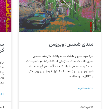
مندی شمس: ویروس
سم
گر
مرد باید سی و هفت ساله باشد، کارمند ساتص،
سین الف ت صاد، سازمان استانداردها و تاسیسات
توی
صنعتی، صبح می‌خواسته ده دقیقه موقع صبحانه
صدا
خوردن یورونیوز ببیند که کنترل تلویزیون روی یکی
پر 
از کانال‌ها وا مانده.
روی
عمو
ادامه مطلب »
ادام
15 می 2021
4 می 2021