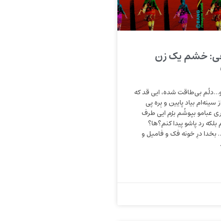
ی: خشم یک زن
جلیل! راستشه بگو…دلُم بی‌طاقت شده‏‏‏‎‎‎‏‏‏‏‏‏، ایی قد که
 سینه‌ام بیاد پایین و بِره پی
ی عبامو بپوشُم برُم ایی طرف
بلکه رد پاشو پیدا کنم؟‌ها؟
بخدا درِ خونه فک و فامیل و