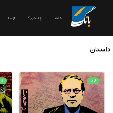
خانه
چه خبر؟
از ما
داستان
از ما
از م