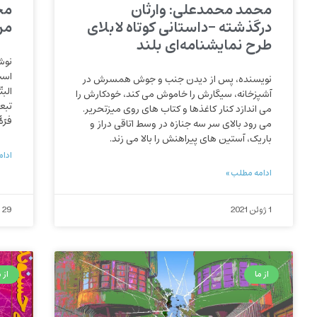
محمد محمدعلی: وارثان
مح
درگذشته -داستانی کوتاه لابلای
من
طرح نمایشنامه‌ای بلند
نوش
است
نویسنده، پس از دیدن جنب و جوش همسرش در
الب
آشپزخانه، سیگارش را خاموش می کند، خودکارش را
تبع
می اندازد کنار کاغذها و کتاب های روی میزتحریر.
فرّ
می رود بالای سر سه جنازه در وسط اتاقی دراز و
باریک، آستین های پیراهنش را بالا می زند.
ادام
ادامه مطلب »
1 ژوئن 2021
29 می 2021
از ما
از م