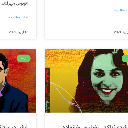
اتوبوس می‌رفتند.
ه مطلب »
ادامه مطلب »
17 آوریل 2021
ا
از ما
شته نزاکتی رضاپور: خانواده
آرش دبستانی