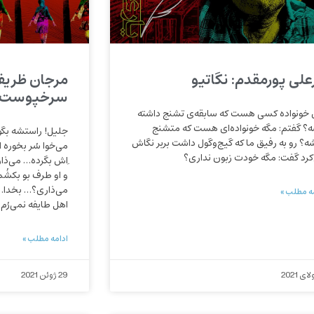
رعلی پورمقدم: نگاتیو
مرجان ظریف
سرخپوست
 خونواده کسی هست که سابقه‌ی تشنج داشته
ه؟ گفتم: مگه خونواده‌ای هست که متشنج
شه؟ رو به رفیق ما که گیج‌وگول داشت بربر نگاش
می‌خوا سُر بخوره از
کرد گفت: مگه خودت زبون نداری؟
ِاش بگرده… می‌ذار
و او طرف بو بکشُم 
می‌ذاری؟… بخدا… 
ه مطلب »
اهل طایفه نمی‌رُم.
ادامه مطلب »
29 ژوئن 2021