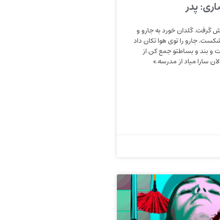
ری: پدر
 گرفت. گلدان خورد به جارو و
کست. جارو را توی هوا تکان داد
 و بند و بساطتو جمع کن از
ن سارا میاد از مدرسه.»