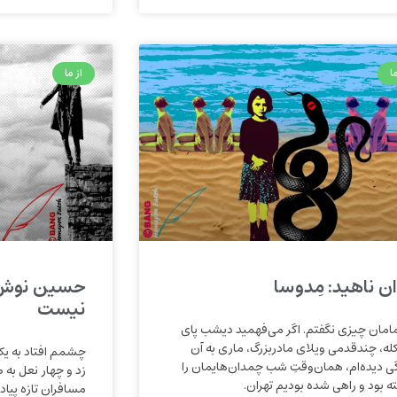
ا
از ما
ان ناهید: مِدوسا
حسین نوش‌آ
نیست
مامان چیزی نگفتم. اگر می‌فهمید دیشب پای
له، چندقدمی ویلای مادربزرگ، ماری به آن
چشمم افتاد به ی
گی دیده‌ام، همان‌وقتِ شب چمدان‌هایمان را
زد و چهار نعل به 
ه بود و راهی شده بودیم تهران.
مسافران تازه پیاد