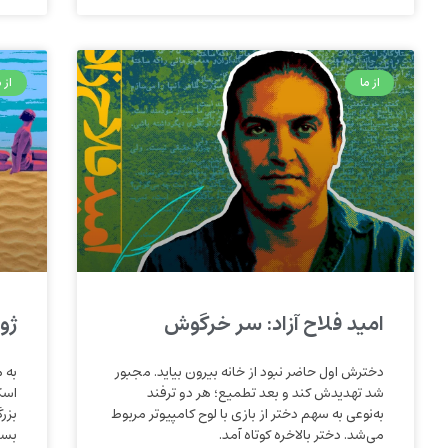
از ما
از م
امید فلاح آزاد: سر خرگوش
ژو
دخترش اول حاضر نبود از خانه بیرون بیاید. مجبور
به 
شد تهدیدش کند و بعد تطمیع؛ هر دو ترفند
اسک
به‌نوعی به سهم دختر از بازی با لوح کامپیوتر مربوط
بزر
می‌شد. دختر بالاخره کوتاه آمد.
بست