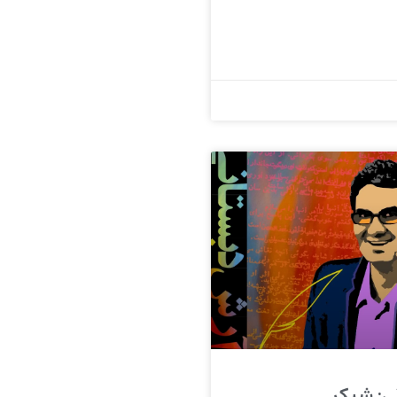
: شِیکِر