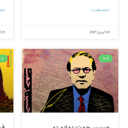
ادامه مطلب »
ادام
30 آوریل 2021
21 آوریل 2021
از ما
از م
حسین رحمت: دمادم دم
فر