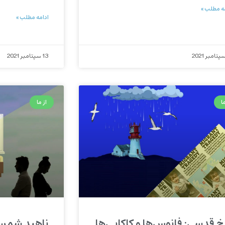
ه مطلب »
ادامه مطلب »
13 سپتامبر 2021
ا
از ما
خ قدسی: فانوس‌ها و کاکایی‌ها
ناهید شمس: