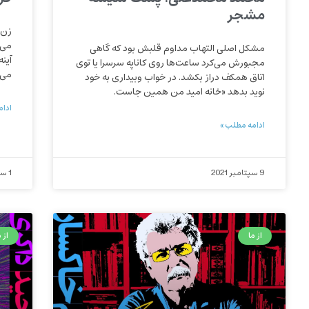
مشجر
زن 
می‌
مشکل اصلی التهاب مداوم قلبش بود که گاهی
آین
مجبورش می‌کرد ساعت‌ها روی کاناپه سرسرا یا توی
می‌
اتاق همکف دراز بکشد. در خواب وبیداری به خود
نوید بدهد «خانه امید من همین جاست.
ادام
ادامه مطلب »
9 سپتامبر 2021
1 سپتامبر 2021
از ما
از م