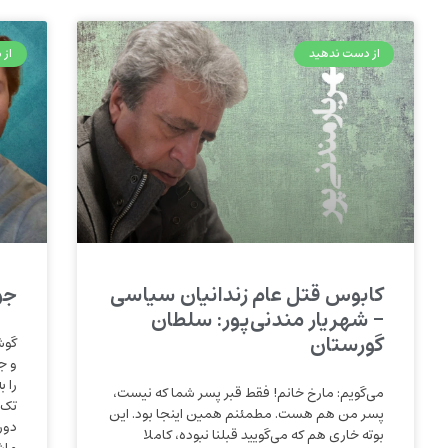
از دست ندهید
از م
کابوس قتل عام زندانیان سیاسی
جو
– شهریار مندنی‌پور: سلطان
گورستان
گوش
و ج
را ب
می‌‌گویم: مارخ خانم! فقط قبر پسر شما که نیست،
تک‌
پسر من هم هست. مطمئنم همین اینجا بود. این
دور
بوته خاری هم که می‌‌گویید قبلنا نبوده، کاملا