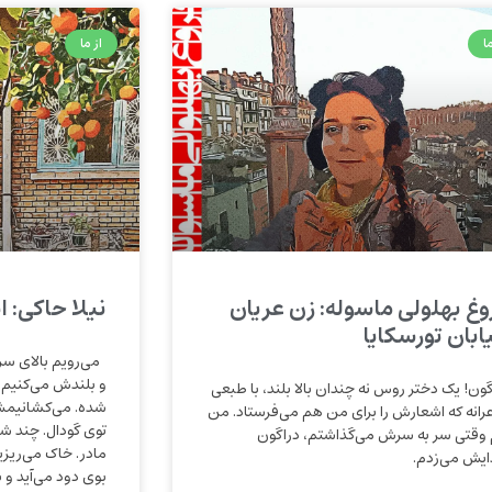
ا
از ما
وغ بهلولی ماسوله: زن عریان
نیلا حاکی: ا
ابان تورسکایا
می‌رویم بالای سر 
و بلندش می‌کنیم.
گون! یک دختر روس نه چندان بالا بلند، با طبعی
شده. می‌کشانیمش
رانه که اشعارش را برای من هم می‌فرستاد. من
توی گودال. چند شک
وقتی سر به سرش می‌گذاشتم، دراگون
مادر. خاک می‌ریزی
یش می‌زدم.
بوی دود می‌آید و 