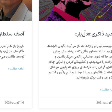
ید ذاکری:«دلْ‌یار»
آصف سلطان‌ز
ویسم تو را و واژه‌ها به ناز می‌آیند، گردن‌افراشته
تاریخ باز هم تکرا
ل‌بو. مانند همان وقتی که می‌نشستی پیش
«گاوهای برنزی» را
م. جا که نبود، صندلی را کمی می‌گرداندی و
توسط طالبان می‌خ
رُخَت را می‌دیدم، و کشیدگی گردن و نازکی چانه
اله‌ی گوش را؛ با کرک‌های ریزی که پایین موهای
ادامه مطلب »
ته از بناگوش روییده بودند و دلم را آن وقت و
ا و هر وقت دیگر شیفته‌اند.
ه مطلب »
16 آگوست 2021