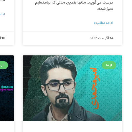
ماش
درست می‌‌گویید. منتها همین مدتی که نیامده‌ایم
سبز شده.
ادام
ادامه مطلب »
14 آگوست 2021
10 آگوست 2021
از ما
از م