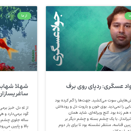
ا
از ما
اد عسگری: ردپای روی برف
شهلا شهابی
ساغریسازان،
‌هایش سوت می‌کشید. جهت‌ها را گم کرده بود
ایی را نمی‌دید. بوی خون و باروت دل و روده‌اش
از تهِ دل. خیز بر
ه هم زده بود. کنج ویرانه‌ای، شاید همان
گود برمی‌دارد و هی
تیرانداز، با یک چشم بسته و چشم دیگر بر
ساله جلوی چشم‌ه
بین قناسه، منتظر نشسته بود تا برای بار دوم
بالا و پایین می‌رو