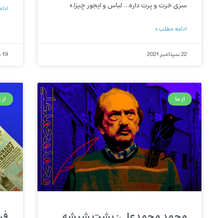
سری خرت و پرت داره… لباس و ایجور چیزا.»
ادام
ادامه مطلب »
22 سپتامبر 2021
19 سپتامبر 2021
از ما
از م
محمد محمدعلی: پشت شیشه
فر