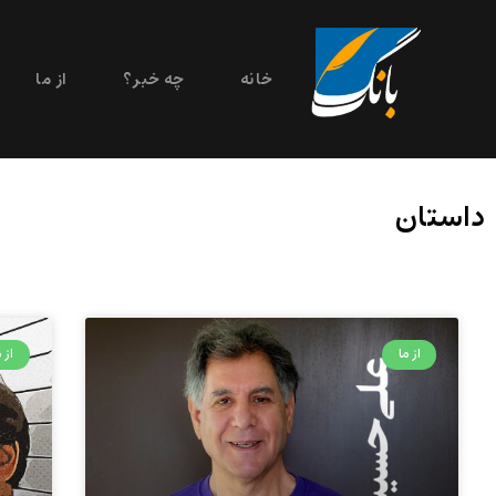
خانه
چه خبر؟
از ما
داستان
از ما
از م