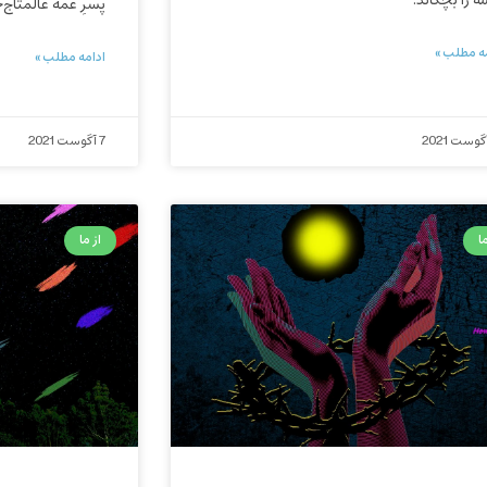
ه را بچکاند.
پسرِ عمه عالمتاج‌خ
ه مطلب »
ادامه مطلب »
7 آگوست 2021
ا
از ما