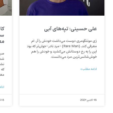
علی حسینی: تپه‌های آبی
کا
سی
مع
رُی مونتگومری دوست می‌داشت خودش را آر. ام
معرفی کند، (Rare Man) -مرد نادر-جوان‌تر که بود
این را به رخ دوستانش می‌کشید و خودش را هم
صبح
خوش‌شانس‌ترین مرد می‌دانست.
شدی
نشس
ادامه مطلب »
که 
معر
ادام
18 اکتبر 2021
8 اکتبر 2021