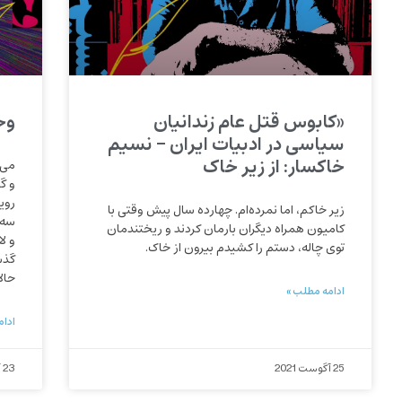
«کابوس قتل عام زندانیان
وح
سیاسی در ادبیات ایران – نسیم
خاکسار: از زیر خاک
می‌ن
و گ
روی
زیر خاکم، اما نمرده‌ام. چهارده سال پیش وقتی با
سه‌
کامیون همراه دیگران بارمان کردند و ریختندمان
و ل
توی چاله، دستم را کشیدم بیرون از خاک.
گذش
حال
ادامه مطلب »
ادام
25 آگوست 2021
23 آگوست 2021