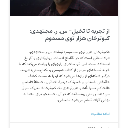
از تجربه تا تخیل- س. ر. مجتهدی:
کبوترخان هزار توی مسموم
«کبوترخان هزار توی مسموم» نوشته س.ر.مجتهدی،
فراداستانی است که در تقاطع ادبیات، روان‌کاوی و تاریخ
ایستاده است. این اثر، ماجرای راوی‌ای را روایت می‌کند که با
خرید نسخه‌ای مرموز از کتاب «موسی و یکتاپرستی» فروید،
درگیر شبکه‌ای از رازها می‌شود که او را به سمت کشف
حقیقتی باستانی و خطرناک دربارهٔ اخناتون، خلیفهٔ فاطمی
«الحاکم بامرالله» و هزارتوهای یک کبوترخانهٔ متروک سوق
می‌دهد. روایتی رویامانند که در آن، جستجو برای معنا به
بهایی گزاف تمام می‌شود: نابینایی.
ادامه مطلب »