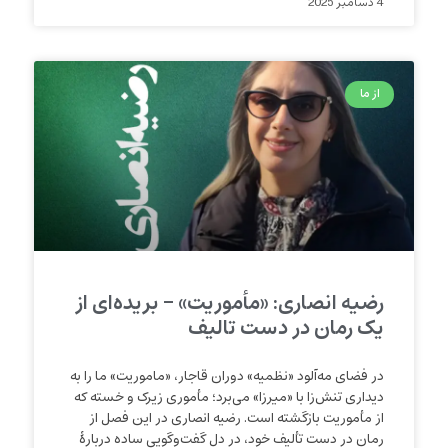
4 دسامبر 2025
از ما
رضیه انصاری: «مأموریت» – بریده‌ای از
یک رمان در دست تالیف
در فضای مه‌آلود «نظمیه» دوران قاجار، «ماموریت» ما را به
دیداری تنش‌زا با «میرزا» می‌برد؛ مأموری زیرک و خسته که
از مأموریت بازگشته است. رضیه انصاری در این فصل از
رمان در دست تألیف خود، در دل گفت‌وگویی ساده دربارۀ