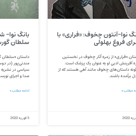
نگ نوا-آنتون چخوف: «فراری» با
بانگ نوا- ش
رای فروغ بهلولی
سلطان گورس
تان «فراری» از زمره آثار چخوف در نخستین
داستان «سلطان گو
ه آفرینش ادبی او به عنوان یک پزشک است.
مندنی‌پور (در دوس
گونه داستان‌های چخوف مانند آهی هستند که از
سیاسی در نشریه ادب
دل برآمده باشند.
صدا و اجرای نویسن
ه مطلب »
ادامه مطلب »
5 فوریه 2022