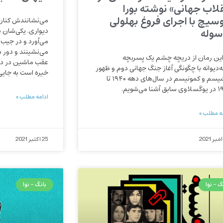
قلاب جهانی» نوشته بورا
سیچ با اجرای فروغ بهلولی
می‌نشانندش کنار 
سوله
دیواری. یکی‌شان ب
می‌آورد و در جیب 
می‌نشینند و دور م
این رمان از دریچه چشم یک پسربچه
عقب ماشین در دو چ
ه‌دیوانه با چگونگی آغاز جنگ جهانی دوم و ظهور
خیره است به جایی
فاشیسم و کمونیسم در سال‌های دهه ۱۹۴۰ تا
 آشنا می‌شویم.
ادامه مطلب »
ه مطلب »
25 اکتبر 2021
گ - نوا
بانگ - نوا