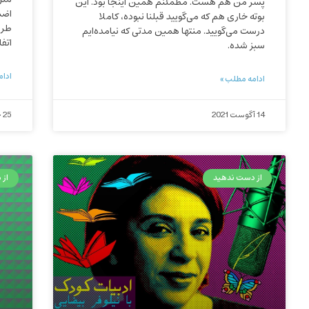
پسر من هم هست. مطمئنم همین اینجا بود. این
اضم
بوته خاری هم که می‌‌گویید قبلنا نبوده، کاملا
طری
درست می‌‌گویید. منتها همین مدتی که نیامده‌ایم
اتفا
سبز شده.
ادام
ادامه مطلب »
14 آگوست 2021
25 جولای 2021
از دست ندهید
از م