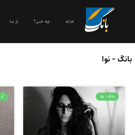
خانه
چه خبر؟
از ما
بانگ – نوا
بانگ - نوا
از 