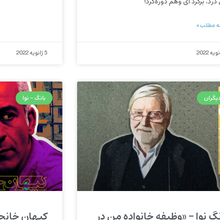
درد، برگرد ‌ای وهم دوره‌گرد!
ه مطلب »
5 ژانویه 2022
دیگران
بانگ - نوا
نگ نوا – «وظیفه خانواده من در
کیهان خانجا