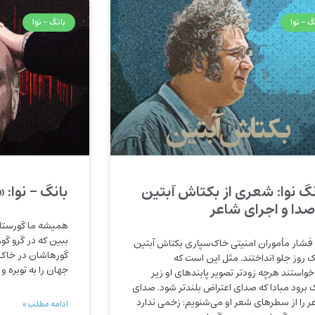
گ - نوا
بانگ - نوا
نگ نوا: شعری از بکتاش آبتین
بانگ – نوا: «
 صدا و اجرای شاعر
همیشه ما گورستان‌
ببین که در گرو گو
 فشار مأموران امنیتی خاک‌سپاری بکتاش آبتین
گورهاشان در خاک 
یک روز جلو انداختند. مثل این است که
جهان را به توبره و
خواستند هرچه زودتر تصویر پابندهای او زیر
 برود مبادا که صدای اعتراض بلندتر شود. صدای
ر را از سطرهای شعر او می‌شنویم: زخمی ندارد
ادامه مطلب »