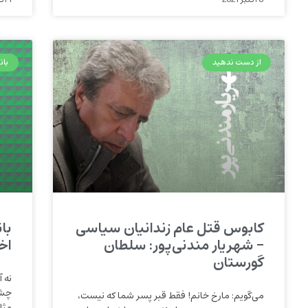
از دست ندهید
بان
کابوس قتل عام زندانیان سیاسی
بان
– شهریار مندنی‌پور: سلطان
اخ
گورستان
نه آ
چشم
می‌‌گویم: مارخ خانم! فقط قبر پسر شما که نیست،
مثل