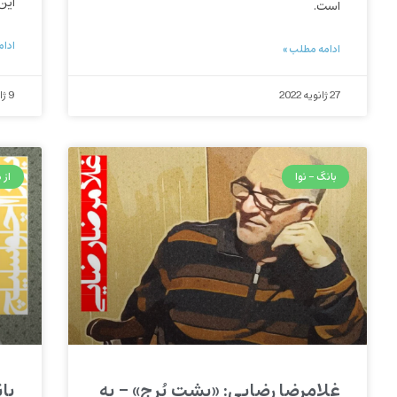
این 
است.
ادام
ادامه مطلب »
27 ژانویه 2022
9 ژانویه 2022
بانگ - نوا
از 
غلامرضا رضایی: «پشتِ بُرج» – به
با