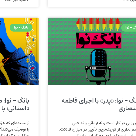
گ - نوا
بانگ - نوا
گ – نوا: «پدر» با اجرای فاطمه
بانگ – نوا: 
تصاری
داستانی؛ با
رزویی در کار است و نه آرمانی و نه حتی
نویسنده‌ای که هرگز 
‌اندازی از کوچک‌ترین تغییر در میزان فلاکت.
را توصیف می‌کند؟
 این است که راوی معتاد این داستان
به کار ببرد؟ داست