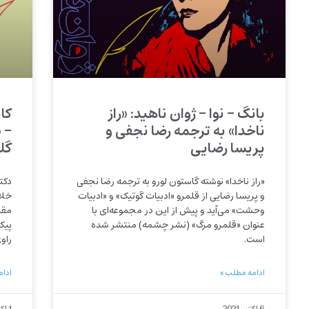
بانگ – نوا – ژوان ناهید: «راز
کا
ناخدا» به ترجمه رضا نجفی و
– 
پریسا رضایی
گل
«راز ناخدا» نوشته گاستون لورو به ترجمه رضا نجفی
دکت
و پریسا رضایی از قلمرو «ادبیات گوتیک» و «ادبیات
خلا
وحشت» می‌آید و پیش از این در مجموعه‌ای با
مقا
عنوان «قلمرو مرگ» (نشر چشمه) منتشر شده
پیکر
است.
راو
ادامه مطلب »
ادام
6 اکتبر 2021
1 اکتبر 2021