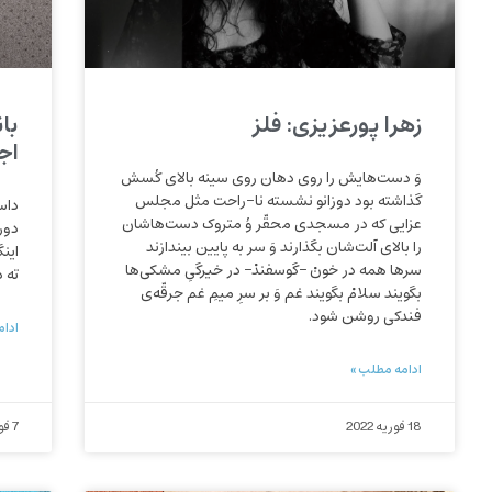
زهرا پورعزیزی: فلز
با
اج
وَ دست‌هایش را روی دهان روی سینه بالای کُسش
گذاشته بود دوزانو نشسته نا-راحت مثل مجلس
داس
عزایی که در مسجدی محقّر وُ متروک دست‌هاشان
دور
را بالای آلت‌شان بگذارند وَ سر به پایین بیندازند
این
سرها همه در خونْ –گوسفندْ– در خیرگیِ مشکی‌ها
ته 
بگویند سلامْ بگویند غم وَ بر سرِ میمِ غم جرقّه‌ی
فندکی روشن شود.
ادام
ادامه مطلب »
18 فوریه 2022
7 فوریه 2022