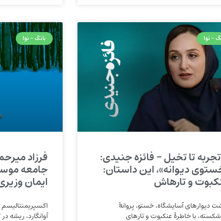
گ - نوا
بانگ - نوا
 تجربه تا تخیل – فائزه جنیدی:
فرزاد میرحم
ستوی دیوانه»، این داستان:
جامعه موسی
کبوت و تارهاش
ایمان وزیری
ت دیوارهای آسایشگاه، خستو، پروانهٔ
اکسپریمنتالیسم (ت
‌شکسته، با خاطرهٔ عنکبوت و تارهای
آوانگارد، ریشه در ت