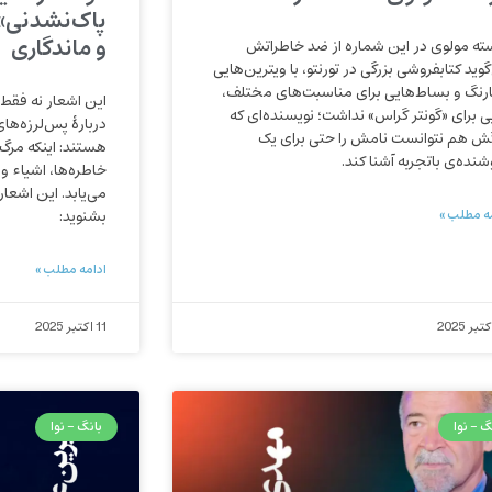
پاک‌نشدنی» 
و ماندگاری
ته مولوی در این شماره از ضد خاطراتش
وید کتابفروشی بزرگی در تورنتو، با ویترین‌هایی
ارنگ و بساط‌هایی برای مناسبت‌های مختلف،
این اشعار نه فقط د
ی برای «گونتر گراس» نداشت؛ نویسنده‌ای که
دربارهٔ پس‌لرزه‌ه
ش هم نتوانست نامش را حتی برای یک
هستند: اینکه مرگ 
شنده‌ی باتجربه آشنا کند.
خاطره‌ها، اشیاء و
می‌یابد. این اشعار
ه مطلب »
بشنوید:
ادامه مطلب »
11 اکتبر 2025
گ - نوا
بانگ - نوا