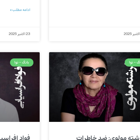
ادامه مطلب »
23 اکتبر 2025
گ - نوا
بانگ - نوا
شته مولوی: ضد خاطرات
فواد افراسی