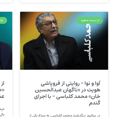
از دست ندهید
بان
آوا و نوا – روایتی از فروپاشی
از
هویت در «ناگهان عبدالحسین
«خ
خان» محمد کلباسی – با اجرای
عن
گندم
«پش
بال
در سالروز درگذشت محمد کلباسی، به سراغ یکی از