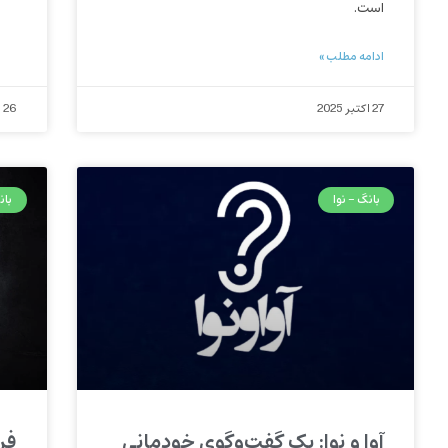
است.
ادامه مطلب »
27 اکتبر 2025
26 اکتبر 2025
بانگ - نوا
بان
آوا و نوا: یک گفت‌وگوی خودمانی
فر