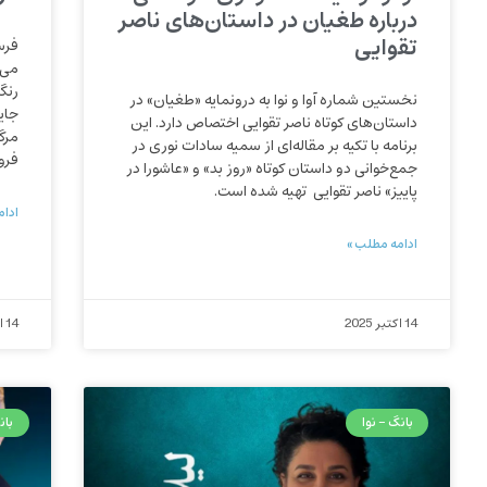
درباره طغیان در داستان‌های ناصر
تقوایی
فرس
می‌گ
رنگ
نخستین شماره آوا و نوا به درونمایه «طغیان» در
جای
داستان‌های کوتاه ناصر تقوایی اختصاص دارد. این
مرگ
برنامه با تکیه بر مقاله‌ای از سمیه سادات نوری در
فرو
جمع‌‌خوانی دو داستان کوتاه «روز بد» و «عاشورا در
پاییز» ناصر تقوایی تهیه شده است.
ادام
ادامه مطلب »
14 اکتبر 2025
14 اکتبر 2025
بانگ - نوا
بان