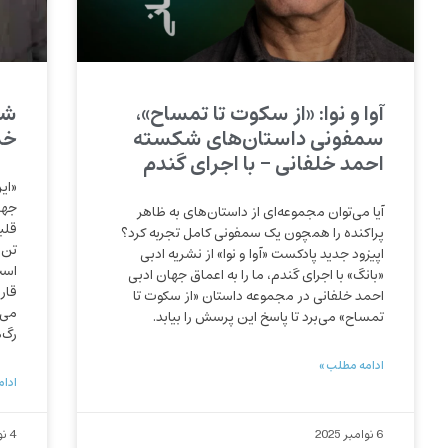
آوا و نوا: «از سکوت تا تمساح»،
شا
سمفونی داستان‌های شکسته
خم
احمد خلفانی – با اجرای گندم
«ای
جها
آیا می‌توان مجموعه‌ای از داستان‌های به ظاهر
قلب
پراکنده را همچون یک سمفونی کامل تجربه کرد؟
تن 
اپیزود جدید پادکست «آوا و نوا» از نشریه ادبی
است
«بانگ» با اجرای گندم، ما را به اعماق جهان ادبی
قار
احمد خلفانی در مجموعه داستان «از سکوت تا
می‌
تمساح» می‌برد تا پاسخ این پرسش را بیابد.
رگ‌
ادامه مطلب »
ادام
6 نوامبر 2025
4 نوامبر 2025