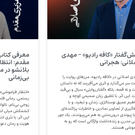
ش‌گفتار «کافه رادیو» – مهدی
معرفی کتاب
لانی: هجرانی
مقدم: انتظا
بلانشو در م
بی‌زمانی
ی اصلانی در «کافه رادیو»، مرزهای روایت را
 سر می‌گذارد و اثری می‌آفریند که نه داستان
 و نه قصه، بلکه «گفتارروایتی» سیال و بی‌قید
«انتظار فراموشی» 
. این اثر، با تلفیق زبان صمیمی کوچه و
رستمی، رمانی فل
هیم عمیق نوستالژی، زندان و تبعید، و با
زوجی بی‌نام، ناتوا
ه‌گیری از تصاویر نمادین و خاطرات پراکنده‌ای
کشمکش میان انتظا
با پیوندی درون‌متنی به هم می‌پیوندند، یک جور
این اثر، با نثری انت
لی مدرن و زنده‌داشت واژگانی است که رو به
هویت و زمان دعوت
موشی هستند.