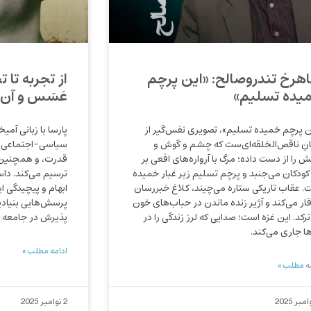
هرخ تندروصالح: «این پرچم
از تجربه تا ت
یده تسلیم»
عَسَس و آن با
ن پرچم خمیده تسلیم»، تصویری نفس‌گیر از
پارسا با زبانی آمی
نِ ناقص‌الخلقه‌ای‌ست که چشم و گوش و
سیاسی-اجتماعی، ت
ش را از دست داده؛ مرگ با آرواره‌های افعی بر
قدرت، و همچنین ت
کودکان می‌جنبد و پرچم تسلیم زیر غبار خمیده
ترسیم می‌کند. داستا
. عقاب تاریکی ستاره می‌چیند، کلاغ خبررسان
ابهام و پیچیدگی ای
قار می‌کند و آژیر زنده ماندن در حباب‌های خون
پرسش‌هایی بنیادی
ترکد. این غزه است؛ صدایی که لرز زندگی را در
پذیرش در جامعه م
ها جاری می‌کند.
ادامه مطلب »
ه مطلب »
2 نوامبر 2025