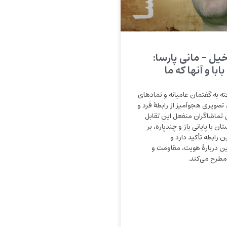
خیل – مانی پارسا:
با و آنها که ما
خته به گفتمان عامیانه و نمادهای
صویری هجوآمیز از رابطهٔ فرد و
ماشاگران منفعل این تقابل
ن با پایانی باز و چندپاره، بر
ن رابطه تأکید دارد و
ن دربارهٔ هویت، مقاومت و
طرح می‌کند.