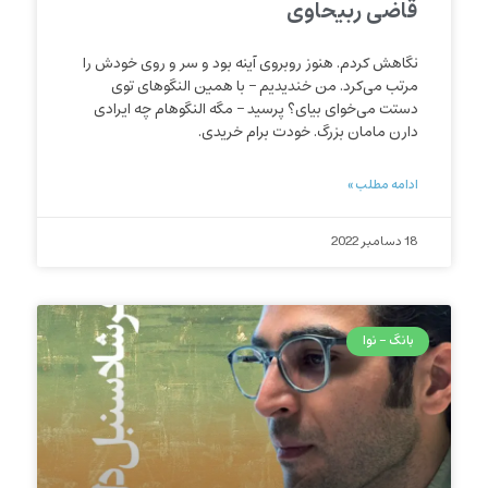
قاضی ربیحاوی
نگاهش کردم. هنوز روبروی آینه بود و سر و روی خودش را
مرتب می‌کرد. من خندیدیم – با همین النگوهای توی
دستت می‌خوای بیای؟ پرسید – مگه النگوهام چه ایرادی
دارن مامان بزرگ. خودت برام خریدی.
ادامه مطلب »
18 دسامبر 2022
بانگ - نوا