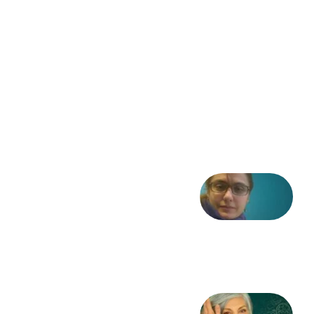
مشروطه
– «از
فرمان تا
فریاد»؛
ادبیات و
موسیقی
در انقلاب
مشروطه
6 آگوست
2026
شعری
از آزاده
طاهایی
3 آگوست
2026