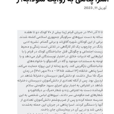
آوریل 11, 2023
تا ۱۱ آذر ۱۴۰۱ در جریان قیام ژینا بیش از ۷۰ کودک دو تا هفده
ساله به دست نیروهای سرکوبگر جمهوری اسلامی کشته شدند.
برخی از این کودکان شهره آفاق‌اند و برخی گمنام. نشریه ادبی
بانگ در چارچوب یک کار کارگاهی در تلاش است زندگی و محیط
زیست اجتماعی و چگونگی قتل جانباختگان کودک در قیام را با
ابزارهایی که ادبیات خلاق در اختیار نویسندگان قرار می‌دهد و با
توجه به مستندات موجود و گاه در گفت‌وگو با خانواده‌های
جانباختگان بارآفرینی کند. رادیو زمانه از این پروژه حمایت می‌کند.
اسرا پناهی خانقاه (۱۴ اسفند ۱۳۸۵ – ه ۲۰ مهر ۱۴۰۱) در زمان
مرگ ۱۵ سال داشت. او دانش‌آموز دبیرستان دخترانهٔ شاهد در
اردبیل بود. پس از آنکه تعدادی از دانش‌آموزان دبیرستان دخترانه
شاهد در اعتراض به اجبار برای اجرای سرود حکومتی سلام
فرمانده دست به اعتراض زده و شعار «مرگ بر دیکتاتور» و
شعارهای ضدحکومتی سر دادند، نیروهای لباس شخصی به این
مدرسه حمله کرده و پس از ضرب‌وشتم دانش‌آموزان تعدادی از
آنها را دستگیر کردند. اسرا پناهی در جریان این حمله به‌شدت
زخمی شد و در پی آن در بیمارستان جان باخت.