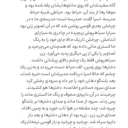
گاه سفیدشان که روی مانتوهایشان یقه شده بود و
موها رها از بند آن. حیاط بود. حیاطی شبیه حیاط
مدرسه. اسرا گفت: «مدرسه است؛ مدرسه‌ی ما.» در
چرخش بعدی قوسی روشن شد که در آن تصویر زنی بود
سراپا سیاهپوش پیچیده در چادری به سراپای
اندامش. چرخش تاریک حالا جای خود را به رنگ
خاکستری ماتی داده بود که همچنان می‌چرخید و
تصاویر را یکی از پی دیگری پدید می‌آورد. زن
سیاهپوش فقط یک چشم بالای پیشانی داشت.
دخترها روی زمین، کف حیاط دست می‌زدند و به زن یک
چشم که حالا اسرا دریافت مدیرشان است خیره شدند.
بعد بلندگو دهان خود را جر داد و سرودی پخش کرد.
صدای سرود «سلام و اطاعت». دخترها هو کشیدند.
چرخیدند در آن دایره‌ی مخوف و رنگ خاکستری مات را
پس زدند. سرود از صدا ماند و صدای دخترها بر بلندگو
چیره شد. چند مقنعه در هوا تاب خورد و به زمین افتاد.
صدای «زن، زن ، زن» بود از دهان دخترها و بعد باز
دایره سیاه شد. چرخید و چرخید و باز قوسی نیمه‌تاریک