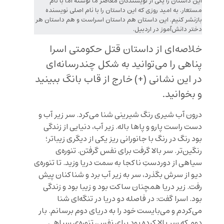
این داستان را یکی از نویسندگان معاصر ما نوشته اما با نام
مستعار. به امید روزی که این داستان را با نام اصلی نویسنده
بازنشر کنیم. این داستان هم داستان اسراست و هم داستان هر
دختر دانش‌آموز در اردبیل.
خلاصه‌ای از داستان قتل حکومتی اسرا
پناهی را می‌توانید به شکل چندرسانه‌ای
در
این نشانی (+)
خارج از قاب بانگ ببینید
و بخوانید.
درون آب شیری رنگ شیرینی شنا می‌کرد. سر زیر آب و
دست راست پارو و پاها باله. زیر آب، دنیایی از زندگی
بود رنگ در رنگ با جانورانی ریز یکی از دیگری زیباتر؛
رنگین‌تر. سر بالا گرفت برای نفس گرفتن. تنوره‌‌ی
سیاهی از دوردستِ ناکجا به سمت دریا وزید. تا تنوره‌ی
دیو از سرش بگذرد، سر به زیر آب برد و شناکنان پیش
رفت. زیر دریا همچنان ساکت بود و زیبا بود و زندگی
بود. اسرا گفت: در فاصله دو دریا در تنگه‌ای شنا
می‌کردم و می‌بایست خود را به دریای دوم برسانم. بار
دوم که سر بالا کرده بود برای نفس، تنوره‌ی سیاهی