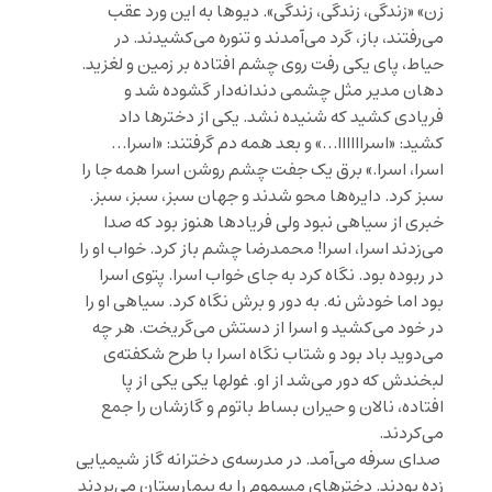
زن» «زندگی، زندگی، زندگی». دیوها به این ورد عقب
می‌رفتند، باز، گرد می‌آمدند و تنوره می‌کشیدند. در
حیاط، پای یکی رفت روی چشم افتاده بر زمین و لغزید.
دهان مدیر مثل چشمی دندانه‌دار گشوده شد و
فریادی کشید که شنیده نشد. یکی از دخترها داد
کشید: «اسراااااا…» و بعد همه دم گرفتند: «اسرا…
اسرا، اسرا.» برق یک جفت چشم روشن اسرا همه جا را
سبز کرد. دایره‌ها محو شدند و جهان سبز، سبز، سبز.
خبری از سیاهی نبود ولی فریادها هنوز بود که صدا
می‌زدند اسرا، اسرا! محمدرضا چشم باز کرد. خواب او را
در ربوده بود. نگاه کرد به جای خواب اسرا. پتوی اسرا
بود اما خودش نه. به دور و برش نگاه کرد. سیاهی او را
در خود می‌کشید و اسرا از دستش می‌گریخت. هر چه
می‌دوید باد بود و شتاب نگاه اسرا با طرح شکفته‌ی
لبخندش که دور می‌شد از او. غولها یکی یکی از پا
افتاده، نالان و حیران بساط باتوم و گازشان را جمع
می‌کردند.
صدای سرفه می‌آمد. در مدرسه‌ی دخترانه گاز شیمیایی
زده بودند. دخترهای مسموم را به بیمارستان می‌بردند