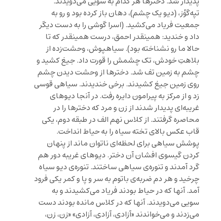
پدیدار شد. دخترها هر کدام به سویی می‌دویدند.
تپه‌گؤز، (دیو یک چشم)، دهان باز کرده بود و رو به
جمعیت فریاد می‌کشید. (اسرا گوشی را به دست دیگر
داد و خندید: همینقدر احمق، درست همینقدر که تا
حالا ما رو نشناخته بود). سیاهپوش، وحشت‌زده از
بلاهتِ خودش، تک چشمش را قورت داد. جیغ کشید و
چشم به زمین تف شد. دخترها از وحشت دیدن چشم
روی زمین جیغ کشیدند. برخی خندیدند. سیاهی قوسی
زد و از مرکز به پیرامون دایره رفت. در آنجا دیوهای
غریبه‌ای پدیدار شدند از زن و مرد که دخترها را در
محاصره گرفتند. از کلاس نهم الف در طبقه دوم، یکی
قاب عکس بالای تخته سیاه را به حیاط انداخت.
پوشش سیاهی برای لحظه‌ای ناتوان ماند از پنهان
کردن گیسوی افشان آن دختر. دیوهای غریبه دور هم
گرد آمدند و تنوره‌ی سیاهی ساختند. تنوره‌ی دیو سیاه
چرخید و هر دم ضربه‌ی باتوم به سر و پا و کمر یکی فرود
آمد. آنها که در حیاط بودند فریاد می‌کشیدند و به
سویی می‌دویدند. آنها که در کلاس مانده بودند دست
می‌زدند و می‌خواندند «آزادی، آزادی، آزادی» «زن، زن،