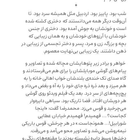
*
شب بود. پاییز بود. اردبیل مثل همیشه سرد بود. تا
آن‌وقت دیگر همه می‌دانستند که دختری کشته شده
است و خونشان به جوش آمده بود. دختری از جنس
خودشان با آرزوهای خودشان و به همان زیبایی که
بچه و بزرگ، زن و مرد، پسر و دختر تجسمی از زیبایی در
ذهن داشتند. یک زیبایی بی‌نهایت معصوم.
خواهر و برادر زیر پتوهایشان مچاله شده و تصاویر و
پیام‌های گوشی موبایلشان را برای هم می‌فرستادند و
گاه صدای تک خنده‌ی بلندشان خواب اهالی خانه را به
هم میزد و بعد ذره ذره جای خود را به آه و بغض می‌داد و
پچ‌پچه‌های از سرِ درد. بعد یک فیلم ویدئو روی گوشی
هر دویشان افتاد. فضا تاریک بود. سیاهی دایره‌وار
می‌چرخید و قوس می‌زد. محمدرضا گفت: «اینجا
کجاست؟ … فهمیدم! فهمیدم خیابان عطایی
شورابیل!… همونجاست.» در هر چرخش، قوس باریکی
نیمه‌روشن می‌شد و تصاویر محو می‌آمد و می‌رفت.
دخترها وسط دایره نشسته بودند با مقنعه‌های رنگی و