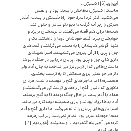
آییراق.
[6]
اکسیژن…
ماسک اکسیژن دهانش را بسته بود و او نفس
می‌کشید. فکر کرد اسرا، خود، راه نفسش را بست. آنقدر
سرش را زیر آب گرفت تا دیو نتواند در او حلول کند.
شب‌ها برای هم قصه می‌گفتند تا ترسشان بریزد و
خوابشان ببرد. فقط خودشان دوتا را داشتند. تک و
تنها. گوشی‌هایشان را به دست می‌گرفتند و قصه‌های
جن و پری را از آن بیرون می‌کشیدند. اسرا شیفته‌ی
بازی‌های جن و پری بود؛ پریان دریایی در جنگ دیوها.
داستان‌هایی که از ترس لرز می‌انداخت به جان آدم ولی
باز می‌خواستی بروی سمتش تا به ترست بخندی.
محمدرضا اما ماجرا‌های گنج را دوست داشت. مردان
دلاوری که دنبال گنج از راه‌های ترسناکی می‌گذشتند و
مدام با آدم بدها در حال جنگ بودند تا به گنج برسند.
آدم بدها زیاد بودند و بازی همیشه نیمه‌کاره می‌ماند.
اسرا بازی‌های پریان را تا ته می‌رفت اما بازی گنج و آدم
بدها حوصله‌ سربر بود. تمام نمی‌شد. زیر لب زمزمه
کرد: من آخیرینه گتمزدیم… وسطینده اؤتورردیم.
[7]
ول می‌کردم.