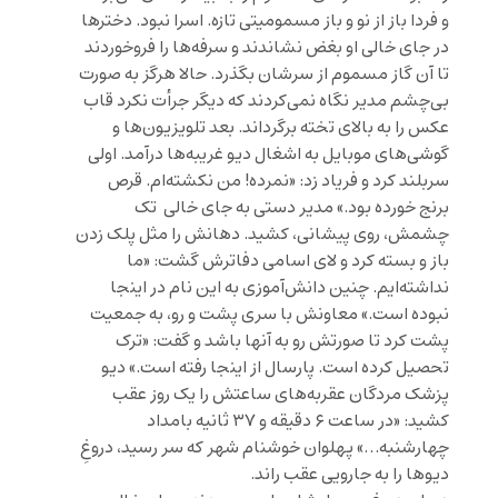
و فردا باز از نو و باز مسمومیتی تازه. اسرا نبود. دخترها
در جای خالی او بغض نشاندند و سرفه‌ها را فروخوردند
تا آن گاز مسموم از سرشان بگذرد. حالا هرگز به صورت
بی‌چشم مدیر نگاه نمی‌کردند که دیگر جرأت نکرد قاب
عکس را به بالای تخته برگرداند. بعد تلویزیون‌ها و
گوشی‌های موبایل به اشغال دیو غریبه‌ها درآمد. اولی
سربلند کرد و فریاد زد: «نمرده! من نکشته‌ام. قرص
برنج خورده بود.» مدیر دستی به جای خالی تک
چشمش، روی پیشانی‌، کشید. دهانش را مثل پلک زدن
باز و بسته کرد و لای اسامی دفاترش گشت: «ما
نداشته‌ایم. چنین دانش‌آموزی به این نام در اینجا
نبوده است.» معاونش با سری پشت و رو، به جمعیت
پشت کرد تا صورتش رو به آنها باشد و گفت: «ترک
تحصیل کرده است. پارسال از اینجا رفته است.» دیو
پزشک مردگان عقربه‌های ساعتش را یک روز عقب
کشید: «در ساعت ۶ دقیقه و ۳۷ ثانیه بامداد
چهارشنبه…» پهلوان خوشنام شهر که سر رسید، دروغِ
دیوها را به جارویی عقب راند.