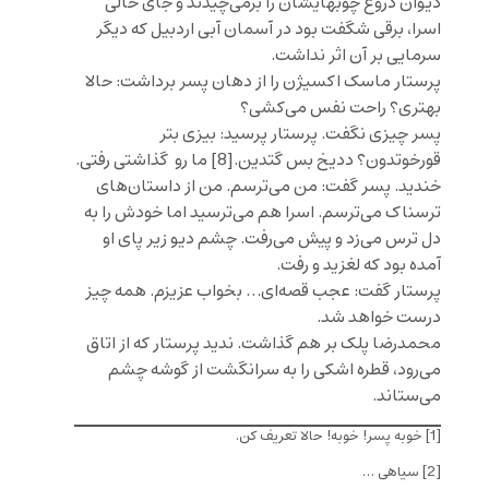
دیوان دروغ چوبهایشان را برمی‌چیدند و جای خالی
اسرا، برقی شگفت بود در آسمان آبی اردبیل که دیگر
سرمایی بر آن اثر نداشت.
پرستار ماسک اکسیژن را از دهان پسر برداشت: حالا
بهتری؟ راحت نفس می‌کشی؟
پسر چیزی نگفت. پرستار پرسید: بیزی بتر
قورخوتدون؟ ددیخ بس گتدین.
[8]
ما رو گذاشتی رفتی.
خندید. پسر گفت: من می‌ترسم. من از داستان‌های
ترسناک می‌ترسم. اسرا هم می‌ترسید اما خودش را به
دل ترس می‌زد و پیش می‌رفت. چشم دیو زیر پای او
آمده بود که لغزید و رفت.
پرستار گفت: عجب قصه‌ای… بخواب عزیزم. همه چیز
درست خواهد شد.
محمدرضا پلک بر هم گذاشت. ندید پرستار که از اتاق
می‌رود، قطره اشکی را به سرانگشت از گوشه چشم
می‌ستاند.
[1]
خوبه پسر! خوبه! حالا تعریف کن.
[2]
سیاهی …