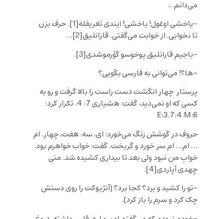
می‌دانم…
-یاخشی اوغول! یاخشی! ایندی تعریفله
[1]
. حرف بزن
تا نخوابی. از خوابت می‌گفتی. قارانلیق
[2]
…
-باجیم قارانلیق یوخوسو گؤرموشدی
[3]
.
-ها؟! می‌توانی به فارسی بگویی؟
پرستار چهار انگشت دست راست را بالا گرفت و رو به
کسی که او نمی‌دید، گفت: هشیاری 7: 4. تکرار کرد:
E:3.7:4.M:6
حروف در گوشش زنگ می‌خورد: ای، سه. هفت، چهار. ام
… ام… ام سر خورد و گریخت. گفت: خواب خواهرم بود.
خوابِ من نبود ولی بعد تا بیداری کشیده شد. منی
چهدی آپاردی
[4]
.
-تو را کشید و برد؟ کجا برد؟ (آنژیوکت را روی دستش
چک کرد و سرم را باز کرد).
-خودم نبودم که می‌گفتم او بیماری قلبی داشته. دروغِ