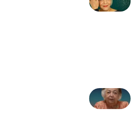
کژمیر:
مرگ
به
مثابه
نظام،
سوگ
به
مثابه
تاریخ
31
جولای
2026
علا خاکی:
«کمانگیر»
– برای
شهرنوش
پارسی
پور،
«شهری