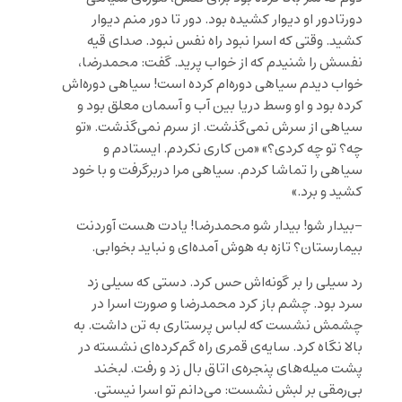
دورتادور او دیوار کشیده بود. دور تا دور منم دیوار
کشید. وقتی که اسرا نبود راه نفس نبود. صدای قیه
نفسش را شنیدم که از خواب پرید. گفت: محمدرضا،
خواب دیدم سیاهی دوره‌ام کرده است! سیاهی دوره‌اش
کرده بود و او وسط دریا بین آب و آسمان معلق بود و
سیاهی از سرش نمی‌گذشت. از سرم نمی‌گذشت. «تو
چه؟ تو چه کردی؟» «من کاری نکردم. ایستادم و
سیاهی را تماشا کردم. سیاهی مرا دربرگرفت و با خود
کشید و برد.»
-بیدار شو! بیدار شو محمدرضا! یادت هست آوردنت
بیمارستان؟ تازه به هوش آمده‌ای و نباید بخوابی.
رد سیلی را بر گونه‌اش حس کرد. دستی که سیلی زد
سرد بود. چشم باز کرد محمدرضا و صورت اسرا در
چشمش نشست که لباس پرستاری به تن داشت. به
بالا نگاه کرد. سایه‌ی قمری راه گم‌کرده‌ای نشسته در
پشت میله‌های پنجره‌ی اتاق بال زد و رفت. لبخند
بی‌رمقی بر لبش نشست: می‌دانم تو اسرا نیستی.