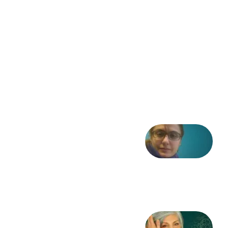
– «از
فرمان تا
فریاد»؛
ادبیات و
موسیقی
در انقلاب
مشروطه
6 آگوست
2026
شعری
از آزاده
طاهایی
3 آگوست
2026
کژمیر: