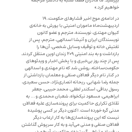
بپرسید. ما مادران قطعا شنبه به دادسرا مراجعه
خواهیم کرد.»
در ادامه‌ی موج اخیر فشارهای حکومت، ۱۹
اردیبهشت‌ماه ماموران امنیتی با یورش به خانه‌ی
کیوان مهتدی، نویسنده، مترجم و عضو کانون
نویسندگان ایران و آنیشا اسدالهی، مترجم، پس از
تفتیش خانه و توقیف وسایل شخصی‌، آن‌ها را
بازداشت و به بند امنیتی ۲۰۹ زندان اوین منتقل کردند.
پس از چند روز بی‌خبری و با پخش اخبار و ویدئوهای
حکومت‌ساخته، روشن شد که نام مهتدی و اسدالهی
در کنار نام دیگر فعالان صنفی و معلمان بازداشتی از
جمله رضا شهابی، ریحانه انصاری‌نژاد، حسن سعیدی،
رسول بداقی، اسکندر لطفی، محمد حبیبی، جعفر
ابراهیمی، مسعود نیکخواه، شعبان محمدی و … به
تقلای تکراری حاکمیت برای پرونده‌سازی علیه فعالان
مدنی گره خورده است. اکنون دیگر بر کسی پوشیده
نیست که این پرونده‌سازی‌ها به کار ارعاب دیگر
فعالان صنفی و مدنی می‌آید و به کار سرپوش گذاشتن
بر فساد و تباهی گسترده‌ی حاکمیت. آن‌هم در