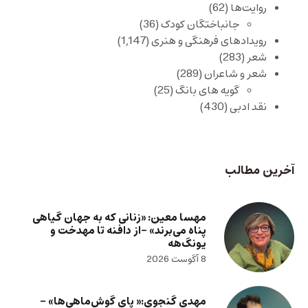
روایت‌ها
(62)
جانباختگان کودک
(36)
رویدادهای فرهنگی و هنری
(1,147)
شعر
(283)
شعر و شاعران
(289)
گویه های بانگ
(25)
نقد ادبی
(430)
آخرین مطالب
مهسا معین: «زنانی که به جهان گیاهی
پناه می‌برند» -از دافنه تا مهدخت و
یونگ‌هه
8 آگوست 2026
مهدی گنجوی:« پای گوش‌ماهی‌ها» –