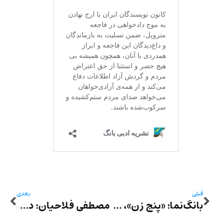
قبلی
بعدی
بانگ‌نما: «پنج زن»، محمد عبدی
مصطفی فلاحیان: دریا پلاژ