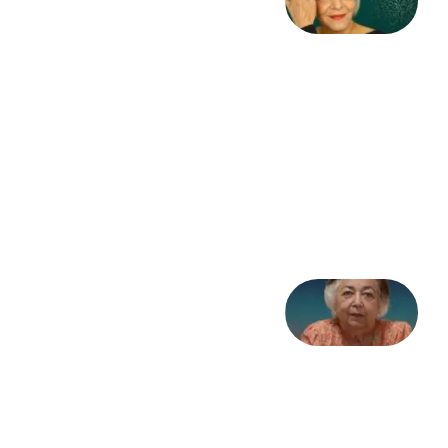
مرگ
به
مثابه
نظام،
سوگ
به
مثابه
تاریخ
31
جولای
2026
علا خاکی:
«کمانگیر»
– برای
شهرنوش
پارسی
پور،
«شهری