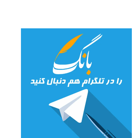
جان»
27 جولای
2026