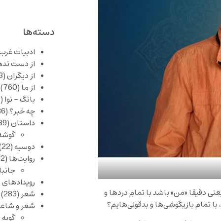
دسته‌ها
ادبیات غرب
از دست نده
از دیگران
(253)
از ما
(760)
بانگ – نوا
(357)
چه خبر؟
(1,086)
داستان
(389)
گوشه
دوسیه
(22)
روایت‌ها
(62)
جانبا
رویدادهای 
ی دقیقا «من» باشد با تمامِ دردها و
شعر
(283)
 با تمام بازیگوشی‌ها و بدقولی‌هایم؟
شعر و شاعر
گویه 