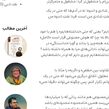
ن‌ام را مشغول‌تر کرد؛ مشغول و متمرکزتر.
نقد ادبی
(430)
شادی و اندوه؛ نه در آدم‌ها که حتی در یک
لتِ شادی من است، فردا علتِ اندوه من
آخرین مطالب
ایم؟ یعنی که حتی «نداشته‌هایم» را هم با خود
مالا نه؛ چرا که هوش مصنوعی قرار است «کامل»
د»، همه‌چیز را بداند و گویا «ندانستگی» در
تواند نادانی‌های مرا به همراه داشته باشد؟
 نداشته‌هایم چیزی دارم که او در داشته‌هایش
اوتِ بین «بغض» و «گریه» را مثلا با
 معلول، اتفاقِ دیگری می‌شود که حتی در یک
نم تکرار کنم: پس چگونه می‌تواند دقیقا «من»
مصنوعی هم مانند رباتی که با میلیاردها
ر می‌رسد همین «نامحدود» محدوده‌‌ای باشد
ِ چیزهایی که ندارد به نتایجِ درستی برسد؟