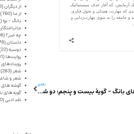
از دیگران
(253)
از ما
(760)
بانگ – نوا
(357)
جانباختگان
چه خبر؟
(1,086)
داستان
(376)
دوسیه
(22)
روایت‌ها
(61)
رویدادهای 
شعر
(283)
شعر و شاعر
بعدی
گوشه های ب
گویه‌های بانگ – گویۀ بیست و پنجم: دو شعر از ماندانا کنت
گویه های ب
نقد ادبی
(430)