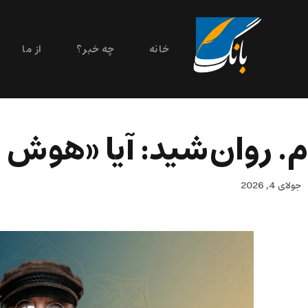
خانه
چه خبر؟
از ما
م. روان‌شید: آیا «هوش 
جولای 4, 2026