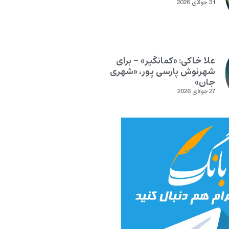
31 جولای 2026
علا خاکی: «کمانگیر» – برای
شهرنوش پارسی پور، «شهری
جان»
27 جولای 2026