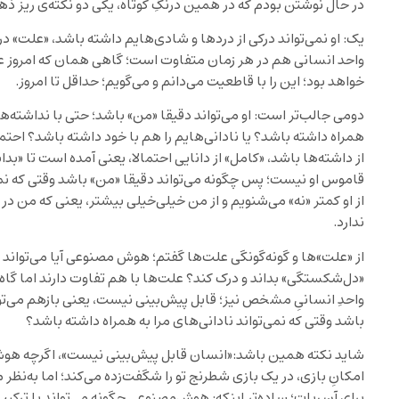
در حال نوشتن بودم که در همین درنگِ کوتاه، یکی دو نکته‌ی ریز ذه
یک: او نمی‌تواند درکی از دردها و شادی‌هایم داشته باشد، «علت» در 
واحد انسانی هم در هر زمان متفاوت است؛ گاهی همان که امروز ع
خواهد بود؛ این را با قاطعیت می‌دانم و می‌گویم؛ حداقل تا امروز.
دومی جالب‌تر است: او می‌تواند دقیقا «من» باشد؛ حتی با نداشته‌ه
همراه داشته باشد؟ یا نادانی‌هایم را هم با خود داشته باشد؟ احت
از داشته‌ها باشد، «کامل» از دانایی احتمالا، یعنی آمده است تا «بدان
قاموس او نیست؛ پس چگونه می‌تواند دقیقا «من» باشد وقتی که نمی‌
از او کمتر «نه» می‌شنویم و از من خیلی‌خیلی بیشتر، یعنی که من در
ندارد.
از «علت»ها و گونه‌گونگی علت‌ها گفتم؛ هوش مصنوعی آیا می‌تواند تف
«دل‌شکستگی» بداند و درک کند؟ علت‌ها با هم تفاوت دارند اما گاه
واحدِ انسانیِ مشخص نیز؛ قابل پیش‌بینی نیست، یعنی بازهم می‌توا
باشد وقتی که نمی‌تواند نادانی‌های مرا به همراه داشته باشد؟
شاید نکته همین باشد:«انسان قابل پیش‌بینی نیست»، اگرچه هوش‌
امکانِ بازی، در یک بازی شطرنج تو را شگفت‌زده می‌کند؛ اما به‌نظ
برای آن ربات؛ ساده‌تر اینکه: هوش‌مصنوعی چگونه می‌تواند با ترکیب