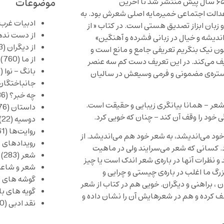
موضوعات
منتشر کرد و در باره شعر سخن گفت. از نحستین دفتر شعرش که ۶۵ سال پیش منتشر شد تا آخرین
عدالت اجتماعی خمیرمایه اصلی شعرش بود. به
ادبیات غرب
زبان ابزاز تصدیق هستی است. در کتاب « از
از دست نده
خوردگیِ عاطفیِ اندیشه و خیال در زبانی فشرده و آهنگین»
از دیگران
(253)
چون نیک بنگریم تعریفی جامع و مانع است و
از ما
(760)
ف می‌کند. در این تعریف دست کم سه عنصر
بانگ – نوا
(357)
 گستره‌ی مضمونی و فرمی وسیعش در سالیان
جانباختگان
چه خبر؟
(1,086)
 شعر – همانا بیانگری زیبایی و حقیقت است.
داستان
(376)
گی خود را وقف آن کند – چنان که خویی کرد.
دوسیه
(22)
روایت‌ها
(61)
د می‌اندیشد، به شعر خود هم می‌اندیشد. از
رویدادهای 
د. کسانی که شعر می‌سرایند ولی در ماهیت
شعر
(283)
 نظرات آنها در باره‌ی شعر اندک است یا چیز
شعر و شاعر
زرگ ما اغلب در باره‌ی چیستی و چرایی و
گوشه های ب
ان ، براهنی و دیگران. خویی هم در کتاب از شعر
گویه های ب
ف کرده و هم در شعرهایش آن را نشان داده و
نقد ادبی
(430)