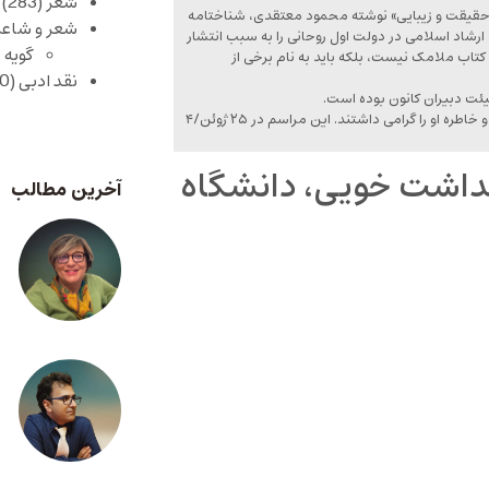
شعر
(283)
م حقیقت و زیبایی» نوشته محمود معتقدی، شناختامه
شعر و شاعر
ارشاد اسلامی در دولت اول روحانی را به سبب انتشار
گویه 
کتاب ملامک نیست، بلکه باید به نام برخی از
نقد ادبی
(430)
یئت دبیران کانون بوده است.
در سالگرد درگذشت شاعر، گروهی از علاقمندان او در دانشگاه سواس لندن یاد و خاطره او را گرامی داشتند. این مراسم در ۲۵ ژوئن/۴
گداشت خویی، دانشگاه
آخرین مطالب