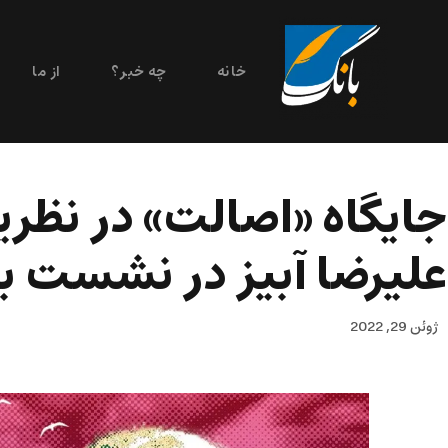
خانه
چه خبر؟
از ما
جایگاه «اصالت» در نظری
علیرضا آبیز در نشست 
ژوئن 29, 2022