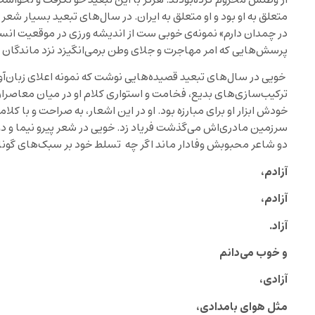
از وطنش محروم کرده‌بودند. هرگز با این تبعید خو نگرفت و نخواست خ
متعلق به او بود و او متعلق به ایران. در سال‌های تبعید بسیار شع
در چمدان دارم» نمونه‌ی خوبی ست از اندیشه ورزی در موقعیت انس
پرسش‌هایی که امر مهاجرت و جلای وطن برمی‌انگیزد نزد ماندگان و
خویی در سال‌های تبعید قصیده‌هایی نوشت که نمونه اعلای زبان‌آ
ترکیب‌سازی‌های بدیع، فخامت و استواری کلام او در میان معاصرا
خودش ابزار او برای مبارزه بود. او در این اشعار، به صراحت و با کلام
سرزمین مادری‌اش می‌گذشت فریاد زد. خویی در شعر پیرو نیما و دوس
دو شاعر محبوبش وفادار ماند اگر چه تسلط خود بر سبک‌های گوناگ
آزادم،
آزادم،
آزاد.
و خوب می‌دانم
آزادی،
مثل هوای بامدادی،