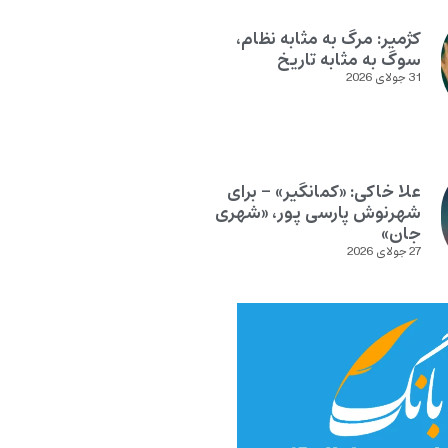
کژمیر: مرگ به مثابه نظام،
سوگ به مثابه تاریخ
31 جولای 2026
علا خاکی: «کمانگیر» – برای
شهرنوش پارسی پور، «شهری
جان»
27 جولای 2026