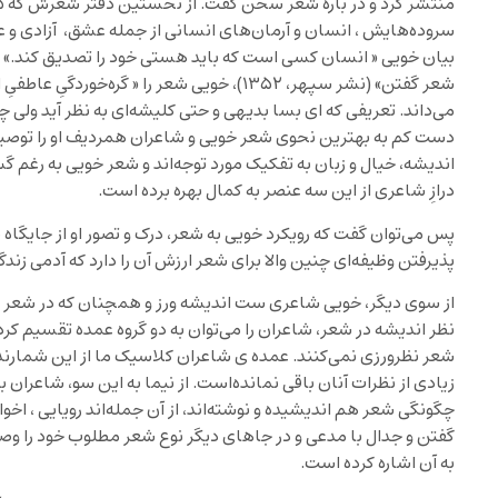
سروده‌هایش ، انسان و آرمان‌های انسانی از جمله عشق، آزادی و 
بیان خویی « انسان کسی است که باید هستی خود را تصدیق کند.» و 
شعر گفتن» (نشر سپهر، ۱۳۵۲)، خویی شعر را « گره‌
می‌داند. تعریفی که ای بسا بدیهی و حتی کلیشه‌ای به نظر آید ولی 
دست کم به بهترین نحوی شعر خویی و شاعران همردیف او را توصی
اندیشه، خیال و زبان به تفکیک مورد توجه‌اند و شعر خویی به رغم
درازِ شاعری از این سه عنصر به کمال بهره برده‌ است.
پس می‌توان گفت که رویکرد خویی به شعر، درک و تصور او از جایگاه
پذیرفتن وظیفه‌ای چنین والا برای شعر ارزش آن را دارد که آدمی زند
از سوی دیگر، خویی شاعری ست اندیشه ورز و همچنان که در شعر خو
نظر اندیشه در شعر، شاعران را می‌توان به دو گروه عمده تقسیم کر
شعر نظرورزی نمی‌کنند. عمده ‌ی شاعران کلاسیک ما از این شمارند و
زیادی از نظرات آنان باقی نمانده‌است. از نیما به این سو، شاعران ب
چگونگی شعر هم اندیشیده و نوشته‌اند، از آن جمله‌اند رویایی ، اخو
گفتن و جدال با مدعی و در جاهای دیگر نوع شعر مطلوب خود را وص
به آن اشاره کرده است.