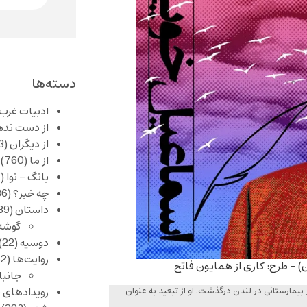
دسته‌ها
ادبیات غرب
از دست نده
از دیگران
(253)
از ما
(760)
بانگ – نوا
(357)
چه خبر؟
(1,086)
داستان
(389)
گوشه
دوسیه
(22)
روایت‌ها
(62)
جانبا
 معاصر ایران ۲۵ مه/ ۴ خرداد در تبعید در بیمارستانی در لندن درگذشت. او از تبعید به عنوان
رویدادهای 