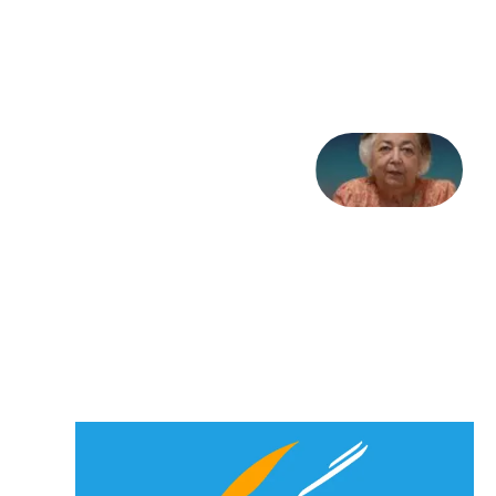
تاریخ
31
جولای
2026
علا خاکی:
«کمانگیر»
– برای
شهرنوش
پارسی
پور،
«شهری
جان»
27 جولای
2026