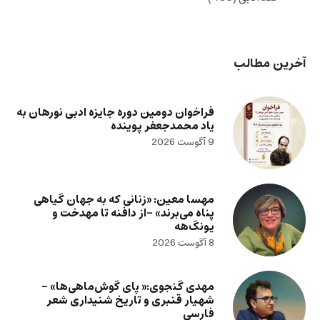
آخرین مطالب
فراخوان دومین دوره جایزه ادبی نورهان به
یاد محمدجعفر پوینده
9 آگوست 2026
مهسا معین: «زنانی که به جهان گیاهی
پناه می‌برند» -از دافنه تا مهدخت و
یونگ‌هه
8 آگوست 2026
مهدی گنجوی:« پای گوش‌ماهی‌ها» –
شهیار قنبری و تاریخ شنیداری شعر
فارسی