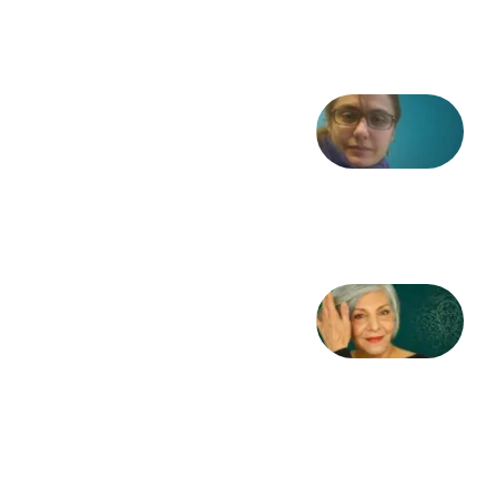
6 آگوست
2026
شعری
از آزاده
طاهایی
3 آگوست
2026
کژمیر:
مرگ
به
مثابه
نظام،
سوگ
به
مثابه