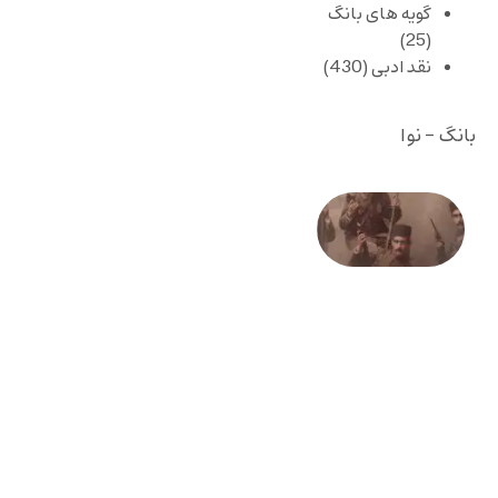
گویه های بانگ
(25)
نقد ادبی
(430)
بانگ - نوا
صد و
بیستمین
سالگرد
انقلاب
مشروطه
– «از
فرمان تا
فریاد»؛
ادبیات و
موسیقی
در انقلاب
مشروطه