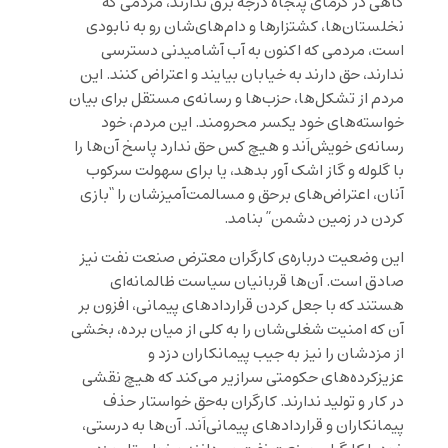
گاهی در گرمای پنجاه درجه برق ندارند، مردمی که
نخلستان‌ها، کشتزارها و دام‌های‌شان رو به نابودی
است، مردمی که اکنون به آب آشامیدنی دسترسی
ندارند، حق دارند به خیابان بیایند و اعتراض کنند‌. این
مردم از تشکل‌ها، حزب‌ها و رسانه‌ی مستقل برای بیان
خواسته‌های خود یکسر محرومند. این مردم، خود
رسانه‌ی خویش‌اَند و هیچ‌ کس حق ندارد پاسخ آن‌ها را
با گلوله و گاز اشک آور بدهد، یا برای سهولت سرکوب
آنان، اعتراض‌های بر‌حق و مسالمت‌آمیزشان را “بازی
کردن در زمین دشمن” بنامد.
این وضعیت درباره‌ی کارگران معترض صنعت نفت نیز
صادق است‌. آن‌ها قربانیان سیاست ظالمانه‌ای
هستند که با جعل کردن قراردادهای پیمانی، افزون بر
آن که امنیت شغلی‌شان را به کلی از میان برده، بخشی
از مزدشان را نیز به جیب پیمانکاران دزد و
عزیزکرده‌های حکومتی سرازیر می‌کند که هیچ نقشی
در کار و تولید ندارند. کارگران به‌حق خواستار حذف
پیمانکاران و قراردادهای پیمانی‌اَند. آن‌ها به درستی،