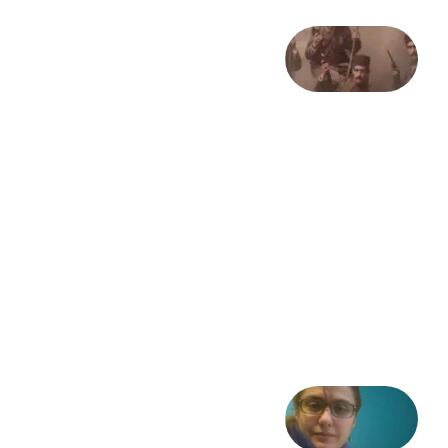
صد و
بیستمین
سالگرد
انقلاب
مشروطه
– «از
فرمان تا
فریاد»؛
ادبیات و
موسیقی
در انقلاب
مشروطه
6 آگوست
2026
شعری
از آزاده