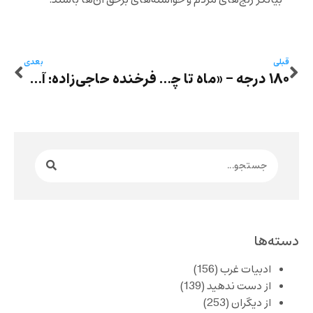
بیانگر رنج‌های مردم و خواسته‌های برحق آن‌ها باشند‌.
قبلی
بعدی
۱۸۰ درجه – «ماه تا چاه»ِ حسین آتش‌‌پرور – یک میزگرد
فرخنده حاجی‌زاده: آن دیگری
دسته‌ها
ادبیات غرب
(156)
از دست ندهید
(139)
از دیگران
(253)