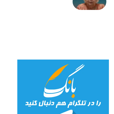
علا خاکی:
«کمانگیر»
– برای
شهرنوش
پارسی
پور،
«شهری
جان»
27 جولای
2026