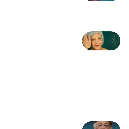
طاهایی
3 آگوست
2026
کژمیر:
مرگ
به
مثابه
نظام،
سوگ
به
مثابه
تاریخ
31
جولای
2026