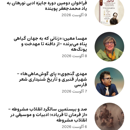
فراخوان دومین دوره جایزه ادبی نورهان به
یاد محمدجعفر پوینده
9 آگوست 2026
مهسا معین: «زنانی که به جهان گیاهی
پناه می‌برند» -از دافنه تا مهدخت و
یونگ‌هه
8 آگوست 2026
مهدی گنجوی:« پای گوش‌ماهی‌ها» –
شهیار قنبری و تاریخ شنیداری شعر
فارسی
7 آگوست 2026
صد و بیستمین سالگرد انقلاب مشروطه –
«از فرمان تا فریاد»؛ ادبیات و موسیقی در
انقلاب مشروطه
6 آگوست 2026