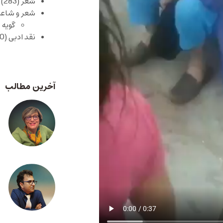
شعر
(283)
شعر و شاعر
گویه 
نقد ادبی
(430)
آخرین مطالب