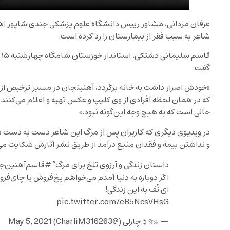
عرفان مردانی، مشاور رییس دانشگاه علوم پزشکی جندی شاپور اهواز
شاعر به سبب فقر از بیمارستان را رد کرده است.
ق
گفت:
«خودش اصرار داشت به خانه برگردد، آهنینجان در مسیر ترخیص از 
که در همان لحظه افرادی از وی کلیپ و عکس تهیه و اعلام می‌کنند 
حالی است که به هیچ وجه این‌گونه نبود.»
در ویدیوی دیگری که کاربران پس از مرگ این شاعر دست‌ به دست 
و نداشتن بیمه و فقدان منبع درآمد از طریق نشر آثارش شکایت می‌
داستان زندگی و آرزوی تلخ برای مرگ”
#قاسم‌آهنین‌ج
اگر دوباره به دنیا آمدم می‌خواهم یخ‌فروش یا چای‌ف
ای تُف به این زندگی!
pic.twitter.com/eB5NcsVHsG
— 𓃬☼چارلی (@CharliM316263)
May 5, 2021