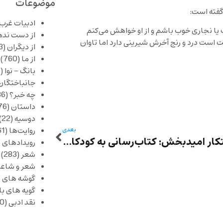
موضوعات
گفته است:
ادبیات غرب
ب یا نجاری خوب باشم و از او خواهش می‌کنم
از دست نده
ت است درد و رنج آخرش شیرینی دارد اما تاوان
از دیگران
(253)
از ما
(760)
بانگ – نوا
(357)
جانباختگان
چه خبر؟
(1,086)
داستان
(376)
دوسیه
(22)
روایت‌ها
(61)
بعدی
یک ابتکار امیدبخش: کتاب‌رسانی به کودکان محروم بلوچستان پاکستان با شتر
رویدادهای 
شعر
(283)
شعر و شاعر
گوشه های ب
گویه های ب
نقد ادبی
(430)