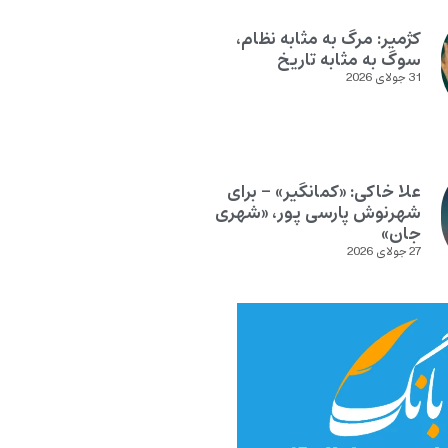
کژمیر: مرگ به مثابه نظام،
سوگ به مثابه تاریخ
31 جولای 2026
علا خاکی: «کمانگیر» – برای
شهرنوش پارسی پور، «شهری
جان»
27 جولای 2026