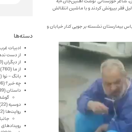
ان، شاعر خوزستانی نوشت آهنین‌جان «به
مارستان بستری بود اما ۲۰ روز پیش به دلیل فقر بیرونش کردند و با ماشین انتقالش
باس بیمارستان نشسته بر جویی کنار خیابان و
دسته‌ها
ادبیات غرب
از دست نده
از دیگران
(253)
از ما
(760)
بانگ – نوا
(357)
چه خبر؟
(1,086)
داستان
(389)
گوشه
دوسیه
(22)
روایت‌ها
(62)
جانبا
رویدادهای 