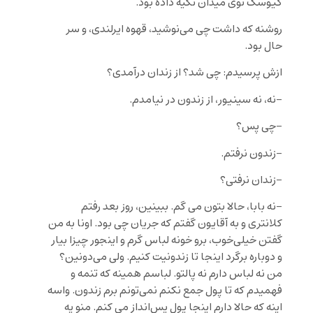
کیوسک توی میدان تکیه داده بود.
روشنه که داشت چی می‌نوشید، قهوه ایرلندی، و سر
حال بود.
ازش پرسیدم: چی شد؟ از زندان درآمدی؟
-نه، نه سینیور، از زندون در نیامدم.
-چی پس؟
-زندون نرفتم.
-زندان نرفتی؟
-نه بابا، حالا بتون می گم. ببینین، روز بعد رفتم
کلانتری و به آقایون گفتم که جریان چی بود. اونا به من
گفتن خیلی‌خوب، برو خونه لباس گرم و اینجور چیزا بیار
و دوباره برگرد اینجا تا زندونیت کنیم. ولی می‌دونین؟
من نه لباس دارم نه پالتو. لباسم همینه که تنمه و
فهمیدم که تا پول جمع نکنم نمی‌تونم برم زندون. واسه
اینه که حالا دارم اینجا پول پس‌انداز می کنم. منو یه