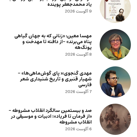
یاد محمدجعفر پوینده
9 آگوست 2026
مهسا معین: «زنانی که به جهان گیاهی
پناه می‌برند» -از دافنه تا مهدخت و
یونگ‌هه
8 آگوست 2026
مهدی گنجوی:« پای گوش‌ماهی‌ها» –
شهیار قنبری و تاریخ شنیداری شعر
فارسی
7 آگوست 2026
صد و بیستمین سالگرد انقلاب مشروطه –
«از فرمان تا فریاد»؛ ادبیات و موسیقی در
انقلاب مشروطه
6 آگوست 2026