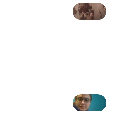
صد و
بیستمین
سالگرد
انقلاب
مشروطه
– «از
فرمان تا
فریاد»؛
ادبیات و
موسیقی
در انقلاب
مشروطه
6 آگوست
2026
شعری
از آزاده
طاهایی