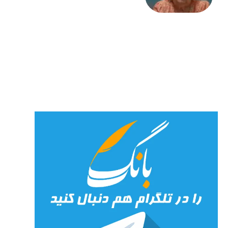
«کمانگیر»
– برای
شهرنوش
پارسی
پور،
«شهری
جان»
27 جولای
2026