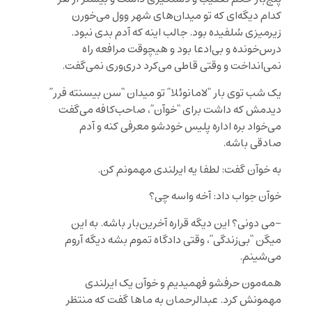
کدام دیگه‌ای که تو میدان‌های شهر وول می‌خورن
زیرمیزی سُلفیده بود. جالب اینه که آدم بدی نبود.
درس‌خونده و بی‌ادعا بود و هیچوقت مرافعه راه
نمی‌انداخت و وقتی قاطی می‌کرد دری‌وری نمی‌گفت.
یک شب توی بار “لامانوئلا” تو میدان “سن بیسنته فرر”
دیدمش که داشت برای “خوآن”، صاحب‌کافه می‌گفت
می‌خواد بره اداره پلیس خودشو معرفی کنه و آدم
صادقی باشه.
به خوآن گفت: لطفا یه ایرلندی مهمونم کن.
خوآن جواب داد: آخه واسه چی؟
-می دونی؟ این دیگه قراره آخرین‌بار باشه. به این
میگن “بی‌زندگی”، وقتی دادگاه تموم بشه دیگه آروم
می‌شینم.
همه‌مون حرفشو فهمیدیم و خوآن یک ایرلندی
مهمونش کرد. عبدالرحمان به ماها گفت که منتظر