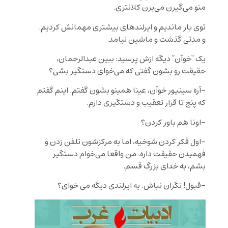
منو می‌گیرن می‌برن کلانتری.
توی بار ماندیم و ایرلندهای بیشتری مهمانش کردیم.
و مدتی گذشت و ماشین نیامد.
یک “خوآن” دیگه ازش پرسید: ببین عبدالرحمان،
حقیقت رو بشون گفتی که می‌خوای دستگیر بشی؟
-آره سینیور خوآن، عینا همینو بشون گفتم. اینم گفتم
که پنج تا قرار تعقیب و دستگیری دارم.
-اونا هم باور کردن؟
-اول فکر کردن شوخیه، اما به مرکزشون تلفن زدن و
فهمیدن حقیقت داره. من واقعا می‌خوام دستگیر
بشم، به خدای بزرگ قسم.
-قبول! نگران نباش. یه ایرلندی دیگه می خوای؟