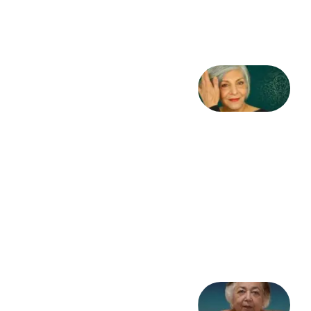
3 آگوست
2026
کژمیر:
مرگ
به
مثابه
نظام،
سوگ
به
مثابه
تاریخ
31
جولای
2026
علا خاکی: