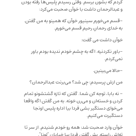
کردم که بشون برسم. وقتی رسیدم پلیس‌ها رفته بودن
و عبدالرحمان داشت با خوآن صحبت می‌کرد:
-قسم می‌خورم سینیور خوآن که همینو به من گفتن.
به خدای رحمانِ رحیم قسم می‌خورم.
خوآن داشت می گفت:
-باور نکردنیه. اگه به چشم خودم ندیده بودم باور
نمی‌کردم.
-حالا می‌بینین.
من ازش پرسیدم: چی شد؟ می‌برنت عبدالرحمان؟
– نه بابا، توجه کن شما. گفتن که تازه گشتشونو تمام
کردن و خسته‌ان و می‌رن خونه. به من گفتن اگه واقعا
می‌خوای دستگیر بشی فردا بیا اداره پلیس اونجا
دستگیرت می‌کنیم.
خوآن وارد صحبت شد: همه رو خودم شنیدم. از سر تا
ته‌اش راسته. بش گفتن فردا بیا خیابان “لونا”.