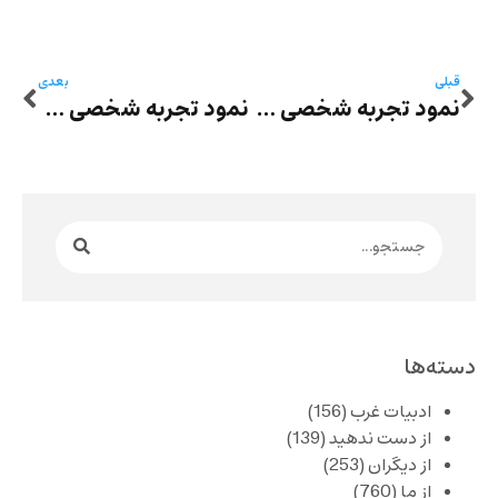
قبلی
بعدی
نمود تجربه شخصی در داستان‌نویسی – احمد خلفانی: با داستان‌نویسی می‌توان تجربه‌‌های ناتمام را به سرانجام رساند
نمود تجربه شخصی در داستان‌نویسی – بیژن بیجاری: متن مبتنی فقط بر واقعیتِ صرف، دست بالا یک”گزارش ِجدی”‌ست
دسته‌ها
ادبیات غرب
(156)
از دست ندهید
(139)
از دیگران
(253)
از ما
(760)