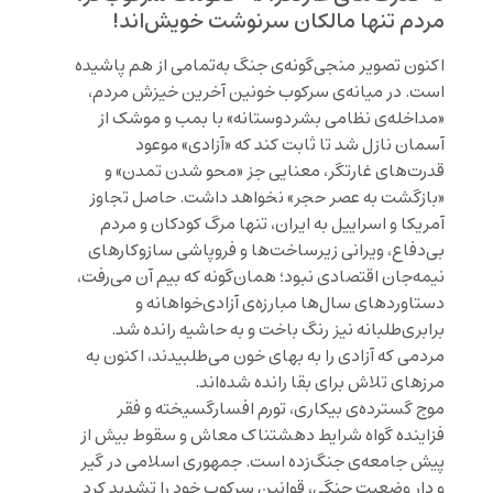
مردم تنها مالکان سرنوشت خویش‌اند!
اکنون تصویر منجی‌گونه‌ی جنگ به‌تمامی از هم پاشیده
است. در میانه‌ی سرکوب خونین آخرین خیزش مردم،
«مداخله‌ی نظامی بشر‌دوستانه» با بمب و موشک از
آسمان نازل شد تا ثابت کند که «آزادی» موعود
قدرت‌های غارتگر، معنایی جز «محو شدن تمدن» و
«بازگشت به عصر حجر» نخواهد داشت. حاصل تجاوز
آمریکا و اسراییل به ایران، تنها مرگ کودکان و مردم
بی‌دفاع، ویرانی زیرساخت‌ها و فروپاشی سازوکارهای
نیمه‌جان اقتصادی نبود؛ همان‌گونه که بیم آن می‌رفت،
دستاوردهای سال‌ها مبارزه‌ی آزادی‌خواهانه و
برابری‌طلبانه نیز رنگ باخت و به حاشیه رانده شد.
مردمی که آزادی را به بهای خون می‌طلبیدند، اکنون به
مرزهای تلاش برای بقا رانده شده‌اند.
موج گسترده‌ی بیکاری، تورم افسارگسیخته و فقر
فزاینده گواه شرایط دهشتناک معاش و سقوط بیش از
پیش جامعه‌ی جنگ‌زده ا‌ست. جمهوری اسلامی در گیر
و دار وضعیت جنگی، قوانین سرکوب خود را تشدید کرد