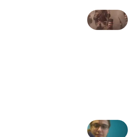
صد و
بیستمین
سالگرد
انقلاب
مشروطه
– «از
فرمان تا
فریاد»؛
ادبیات و
موسیقی
در انقلاب
مشروطه
6 آگوست
2026
شعری
از آزاده