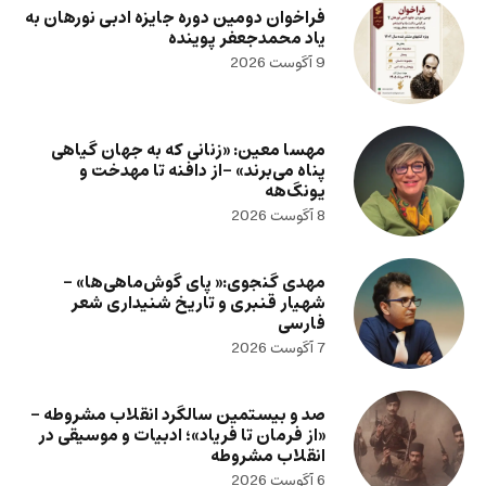
فراخوان دومین دوره جایزه ادبی نورهان به
یاد محمدجعفر پوینده
9 آگوست 2026
مهسا معین: «زنانی که به جهان گیاهی
پناه می‌برند» -از دافنه تا مهدخت و
یونگ‌هه
8 آگوست 2026
مهدی گنجوی:« پای گوش‌ماهی‌ها» –
شهیار قنبری و تاریخ شنیداری شعر
فارسی
7 آگوست 2026
صد و بیستمین سالگرد انقلاب مشروطه –
«از فرمان تا فریاد»؛ ادبیات و موسیقی در
انقلاب مشروطه
6 آگوست 2026