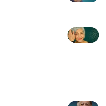
طاهایی
3 آگوست
2026
کژمیر:
مرگ
به
مثابه
نظام،
سوگ
به
مثابه
تاریخ
31
جولای
2026