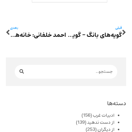
قبلی
بعدی
گویه‌های بانگ – گویۀ بیست و چهارم: «باران تمام که شد» و چند شعر دیگر از ندا معمار کرمانی(ن.م)
احمد خلفانی: خانه‌ها و خاطره‌های ویران
دسته‌ها
ادبیات غرب
(156)
از دست ندهید
(139)
از دیگران
(253)