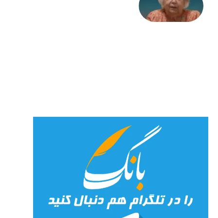
علا خاکی:
«کمانگیر»
– برای
شهرنوش
پارسی
پور،
«شهری
جان»
27 جولای
2026