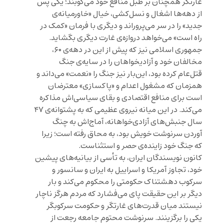
غارتگر همچنان بر طبل منافع خود می‌کوبند؛ یکی پس
از دهه‌ها اشغال و نسل‌کشی، خیال «خاورمیانه‌ی
جدید» را در سر می‌پروراند و دیگری با فرمان «کمک در
راه است» می‌خواهد دروازه‌ی غارت دیگری بگشاید.
جمهوری اسلامی نیز که پیش از این در دهه‌ی ۶۰،
مخالفان خود و آزادیخواهان را در سایه‌ی جنگ
قتل‌عام کرده بود، این‌بار نیز جنگ را «نعمت» می‌داند و
همزمان که مشغول اعدام و «پاکسازی» معترضان
است برای منافع اقتصادی و بقای سیاسی‌اش مذاکره
می‌کند. در این میانه نیروی عظیمی که به پشتوانه‌ی ۴۷
سال جنبش‌های آزادی‌خواهانه، آماج‌اش به چنگ
آوردن سرنوشت خویش بود، به محاق رفته است؛ زیرا
که جنگ خود زاینده‌ی حصر و استثناست.
کانون نویسندگان ایران، به تأسی از بیانیه‌های پیشین
خود، تجاوز آمریکا و اسراییل به ایران و سانسور و
سرکوب دهشتناک حکومتی را محکوم می‌کند و بار
دیگر بر این حقیقت پای می‌فشارد که مردم هرگز ناچار
نیستند میان قدرت‌های غارتگر و حکومت سرکوبگر
یکی را برگزینند. سرنوشت محتوم جامعه رجعت از