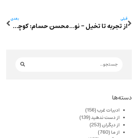
قبلی
بعدی
از تجربه تا تخیل – نوشین وحیدی: «فرود»
محسن حسام: كوچۀ شامپيونه
دسته‌ها
ادبیات غرب
(156)
از دست ندهید
(139)
از دیگران
(253)
از ما
(760)