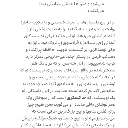
می‌شود و متن‌ها حالتی بینابینی پیدا
می‌کنند.»
او در این داسنان‌ها با سبک شخصی و با ترکیب خاطره،
روایت و تجربه زیسته، تبعید را به صورت زخمی باز و
ناتمام نشان می‌دهد. او نیز مانند برخی نویسندگان
آلمانی (جی سبالد) و فرانسوی (پاتریک مودیانو) به
جای نوستالژی، بر گسست هویت، حافظه پراکنده و
مصائب فردی در بستر اجتماعی-تاریخی تمرکز دارد.
کوچه شامپیونه از آثار شاخص او که در بانگ هم
منتشر شده در واقع، مرثیه‌ای است برای نویسنده‌ای که
در تبعیدگاهِ خویش، با تمامِ وجود، پوچیِ زیستن و
نوشتن را زیسته و آن را به مثابه‌ی تنها میراثِ خود، به
سایه‌اش تقدیم کرده است. هدایت در این داستان، نه
خاکستری
یک نویسنده، که
است که از سوختنِ یک
عمر نوشتن باقی مانده. او می‌گوید: «من هیچ چیز
برای گفتن ندارم؛ و این بزرگ‌ترین حرفی است که
می‌توانم بزنم.» او با این داستان، «مرگِ مؤلف» را پیش
از مرگِ طبیعی به نمایش می‌گذارد و به سایه‌اش واگذار