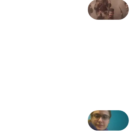
صد و
بیستمین
سالگرد
انقلاب
مشروطه
– «از
فرمان تا
فریاد»؛
ادبیات و
موسیقی
در انقلاب
مشروطه
6 آگوست
2026
شعری
از آزاده
طاهایی
3 آگوست