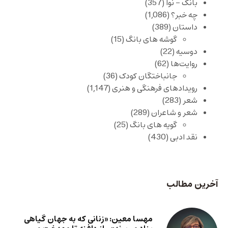
بانگ – نوا
(357)
چه خبر؟
(1,086)
داستان
(389)
گوشه های بانگ
(15)
دوسیه
(22)
روایت‌ها
(62)
جانباختگان کودک
(36)
رویدادهای فرهنگی و هنری
(1,147)
شعر
(283)
شعر و شاعران
(289)
گویه های بانگ
(25)
نقد ادبی
(430)
آخرین مطالب
مهسا معین: «زنانی که به جهان گیاهی