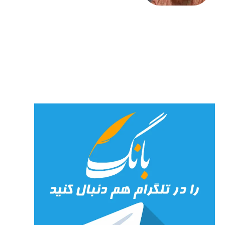
– برای
شهرنوش
پارسی
پور،
«شهری
جان»
27 جولای
2026