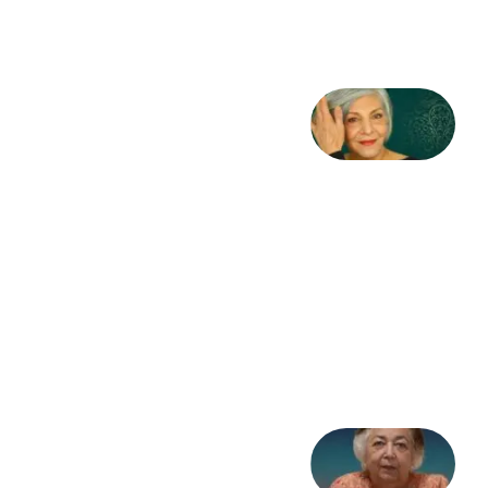
2026
کژمیر:
مرگ
به
مثابه
نظام،
سوگ
به
مثابه
تاریخ
31
جولای
2026
علا خاکی:
«کمانگیر»